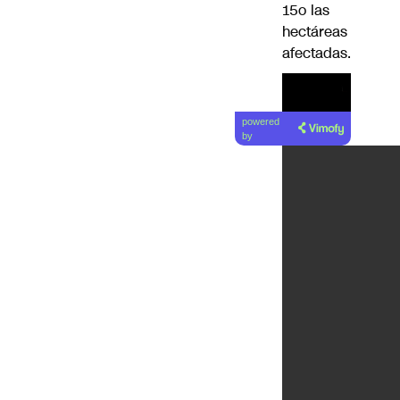
15o las
hectáreas
afectadas.
Lea el
powered
artículo
by