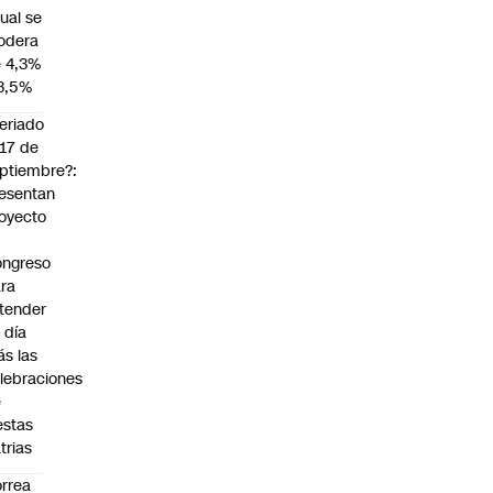
ual se
odera
 4,3%
3,5%
eriado
 17 de
ptiembre?:
esentan
oyecto
ngreso
ra
tender
 día
s las
lebraciones
e
estas
trias
rrea