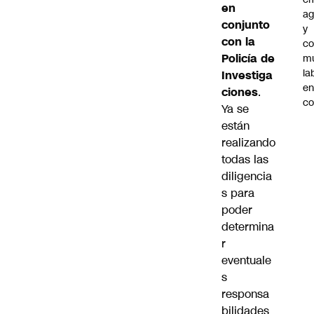
en
ag
conjunto
y
con la
co
Policía de
mu
la
Investiga
en
ciones
.
co
Ya se
están
realizando
todas las
diligencia
s para
poder
determina
r
eventuale
s
responsa
bilidades