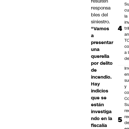
resulten
Su
responsa
cu
bles del
la
siniestro.
in
“Vamos
tr
an
a
TC
presentar
co
una
a 
querella
de
por delito
Ir
de
e
incendio.
su
Hay
y
indicios
co
que se
Co
están
S
re
investiga
re
ndo en la
d
fiscalía
e