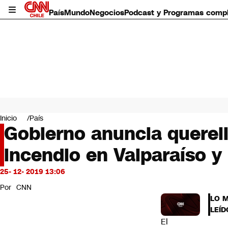
País
Mundo
Negocios
Podcast y Programas comp
País
Mundo
Inicio
País
Negocios
Gobierno anuncia querell
Deportes
incendio en Valparaíso y
Programas completos
Cultura
Servicios
25- 12- 2019 13:06
Bits
Por
CNN
CNN Data
LO 
CNN tiempo
LEÍD
Futuro 360
El
Opinión