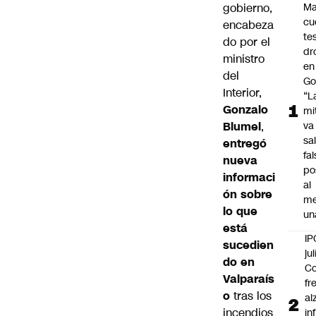
gobierno,
Ma
cu
encabeza
te
do por el
dr
ministro
en
del
Go
Interior,
“L
Gonzalo
mi
Blumel
,
va
sal
entregó
fa
nueva
po
informaci
al
ón sobre
m
lo que
un
está
IP
sucedien
jul
do en
Co
Valparaís
fr
o
tras los
al
incendios
in