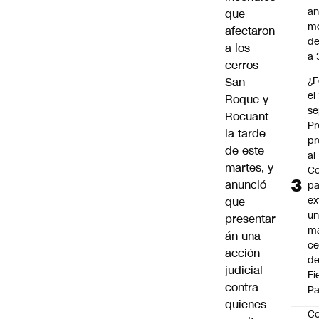
an
que
m
afectaron
de
a los
a 
cerros
¿F
San
el
Roque y
se
Rocuant
Pr
la tarde
pr
de este
al
martes, y
Co
anunció
pa
ex
que
un
presentar
má
án una
ce
acción
d
judicial
Fi
contra
Pa
quienes
Co