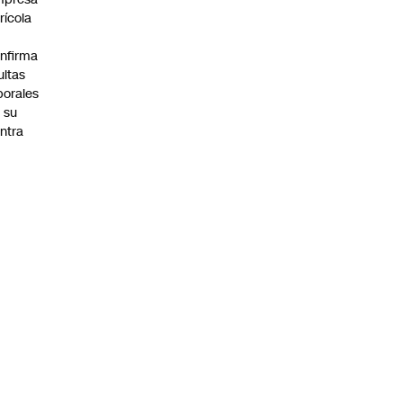
rícola
nfirma
ltas
borales
 su
ntra