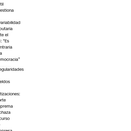
til
estiona
variabilidad
ibutaria
te el
: “Es
ntraria
la
mocracia”
regularidades
n
eldos
tizaciones:
rte
uprema
chaza
curso
e
mpresa