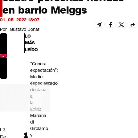
Futuro 360
en barrio Meiggs
Opinión
01- 05- 2022 18:07
Por
Gustavo Donat
LO
MÁS
LEÍDO
“Genera
expectación”:
Medio
especializado
destaca
a
la
actriz
Mariana
di
Girolamo
La
y
De