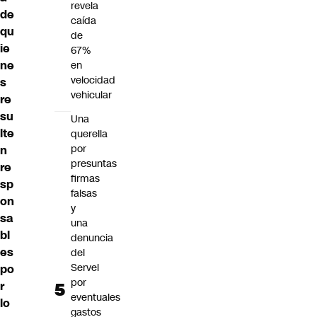
revela
de
caída
qu
de
ie
67%
ne
en
velocidad
s
vehicular
re
su
Una
lte
querella
por
n
presuntas
re
firmas
sp
falsas
on
y
sa
una
bl
denuncia
es
del
Servel
po
por
r
eventuales
lo
gastos