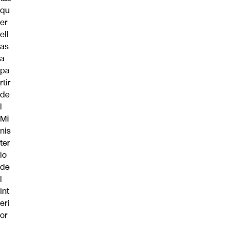
qu
er
ell
as
a
pa
rtir
de
l
Mi
nis
ter
io
de
l
Int
eri
or