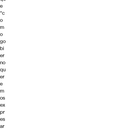
e
“c
o
m
o
go
bi
er
no
qu
er
e
m
os
ex
pr
es
ar