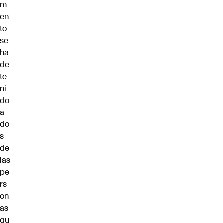
m
en
to
se
ha
de
te
ni
do
a
do
s
de
las
pe
rs
on
as
qu