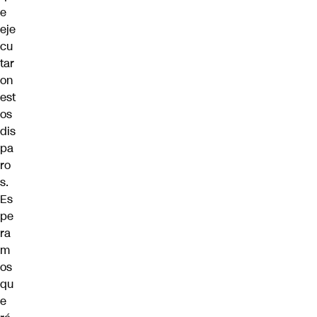
e
eje
cu
tar
on
est
os
dis
pa
ro
s.
Es
pe
ra
m
os
qu
e