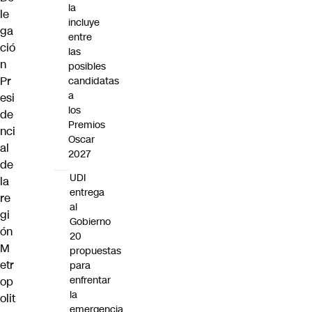
la
le
incluye
ga
entre
ció
las
n
posibles
Pr
candidatas
a
esi
los
de
Premios
nci
Oscar
al
2027
de
UDI
la
entrega
re
al
gi
Gobierno
ón
20
M
propuestas
etr
para
enfrentar
op
la
olit
emergencia