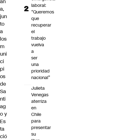
an
laboral:
a,
“Queremos
jun
que
to
recuperar
a
el
trabajo
los
vuelva
m
a
uni
ser
ci
una
pi
prioridad
os
nacional”
de
Julieta
Sa
Venegas
nti
aterriza
ag
en
o y
Chile
Es
para
presentar
ta
su
ció