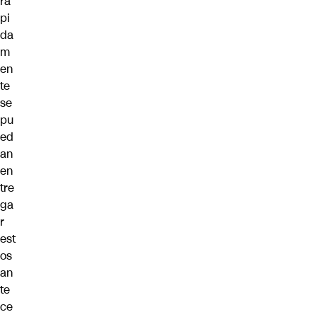
rá
pi
da
m
en
te
se
pu
ed
an
en
tre
ga
r
est
os
an
te
ce