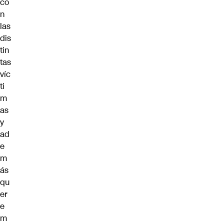
co
n
las
dis
tin
tas
víc
ti
m
as
y
ad
e
m
ás
qu
er
e
m