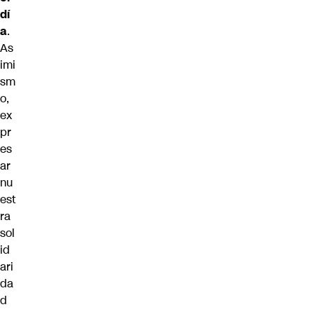
dí
a
.
As
imi
sm
o,
ex
pr
es
ar
nu
est
ra
sol
id
ari
da
d