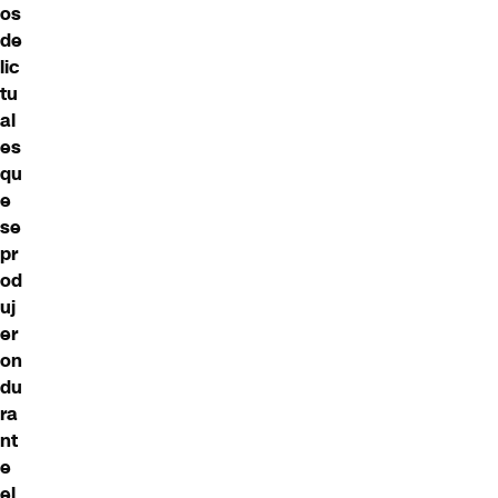
os
de
lic
tu
al
es
qu
e
se
pr
od
uj
er
on
du
ra
nt
e
el