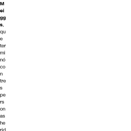
M
ei
gg
s
,
qu
e
ter
mi
nó
co
n
tre
s
pe
rs
on
as
he
rid