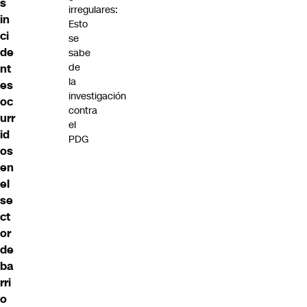
s
irregulares:
in
Esto
ci
se
de
sabe
de
nt
la
es
investigación
oc
contra
urr
el
id
PDG
os
en
el
se
ct
or
de
ba
rri
o