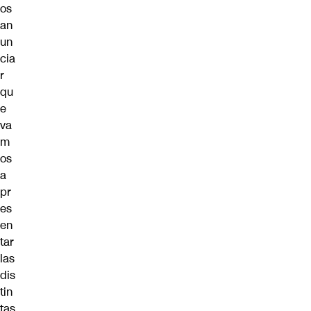
os
an
un
cia
r
qu
e
va
m
os
a
pr
es
en
tar
las
dis
tin
tas