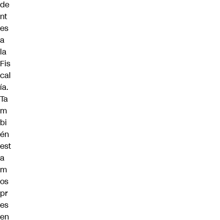
de
nt
es
a
la
Fis
cal
ía.
Ta
m
bi
én
est
a
m
os
pr
es
en