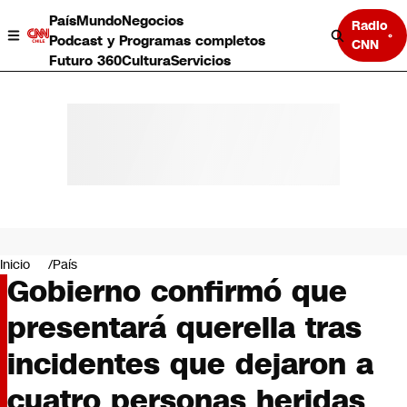
País
Mundo
Negocios
Radio
Podcast y Programas completos
CNN
Futuro 360
Cultura
Servicios
País
Mundo
Negocios
Inicio
País
Gobierno confirmó que
Deportes
Programas completos
presentará querella tras
Cultura
Servicios
incidentes que dejaron a
Bits
CNN Data
cuatro personas heridas
CNN tiempo