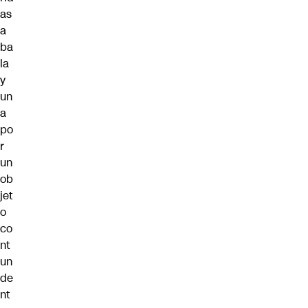
as
a
ba
la
y
un
a
po
r
un
ob
jet
o
co
nt
un
de
nt