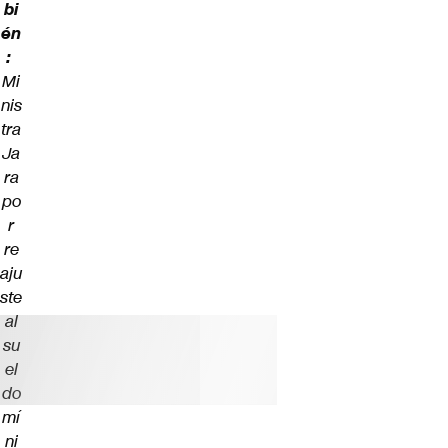
bi
én
:
Mi
nis
tra
Ja
ra
po
r
re
aju
ste
al
su
el
do
mí
ni