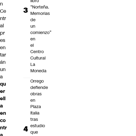
libro
n
“Norteña.
Ce
Memorias
ntr
de
al
un
pr
comienzo”
en
es
el
en
Centro
tar
Cultural
án
La
un
Moneda
a
Orrego
qu
defiende
er
obras
ell
en
a
Plaza
en
Italia
tras
co
estudio
ntr
que
a