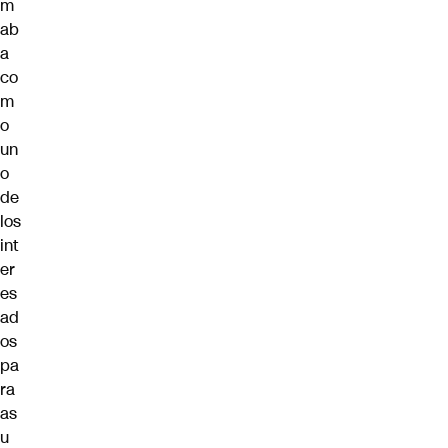
m
ab
a
co
m
o
un
o
de
los
int
er
es
ad
os
pa
ra
as
u