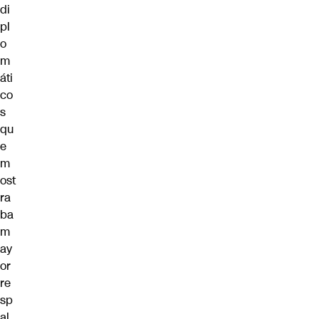
di
pl
o
m
áti
co
s
qu
e
m
ost
ra
ba
m
ay
or
re
sp
al