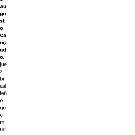
Au
gu
st
o
Ca
nç
ad
o
,
jue
z
br
asi
leñ
o
qu
e
m
uri