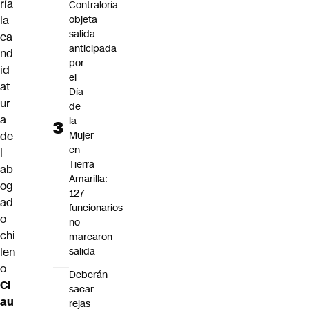
ría
Contraloría
objeta
la
salida
ca
anticipada
nd
por
id
el
at
Día
ur
de
a
la
Mujer
de
en
l
Tierra
ab
Amarilla:
og
127
ad
funcionarios
o
no
chi
marcaron
salida
len
o
Deberán
Cl
sacar
au
rejas