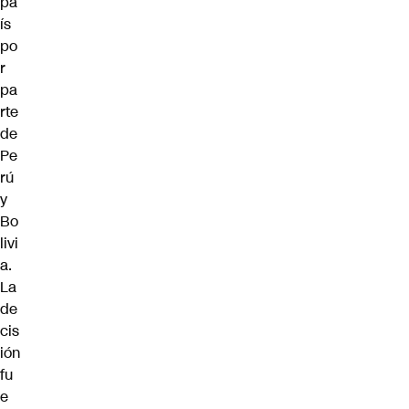
pa
ís
po
r
pa
rte
de
Pe
rú
y
Bo
livi
a.
La
de
cis
ión
fu
e