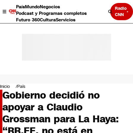
País
Mundo
Negocios
Radio
Podcast y Programas completos
CNN
Futuro 360
Cultura
Servicios
País
Mundo
Negocios
Inicio
País
Gobierno decidió no
Deportes
Programas completos
apoyar a Claudio
Cultura
Servicios
Grossman para La Haya:
Bits
CNN Data
“RR.EE. no está en
CNN tiempo