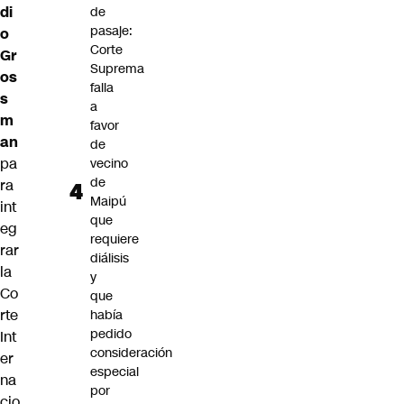
di
de
pasaje:
o
Corte
Gr
Suprema
os
falla
s
a
m
favor
an
de
pa
vecino
de
ra
Maipú
int
que
eg
requiere
rar
diálisis
la
y
Co
que
rte
había
pedido
Int
consideración
er
especial
na
por
cio