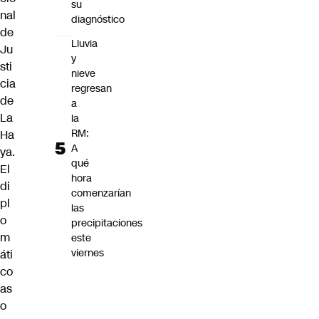
su
nal
diagnóstico
de
Lluvia
Ju
y
sti
nieve
cia
regresan
de
a
La
la
RM:
Ha
A
ya.
qué
El
hora
di
comenzarían
pl
las
o
precipitaciones
m
este
viernes
áti
co
as
o