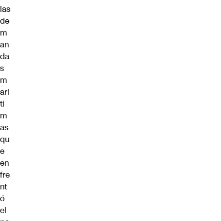
las
de
m
an
da
s
m
arí
ti
m
as
qu
e
en
fre
nt
ó
el