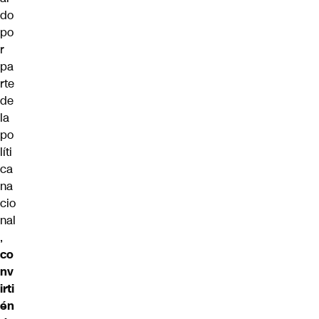
do
po
r
pa
rte
de
la
po
líti
ca
na
cio
nal
,
co
nv
irti
én