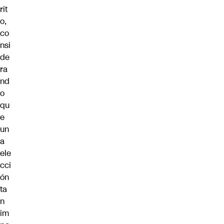
rit
o,
co
nsi
de
ra
nd
o
qu
e
un
a
ele
cci
ón
ta
n
im