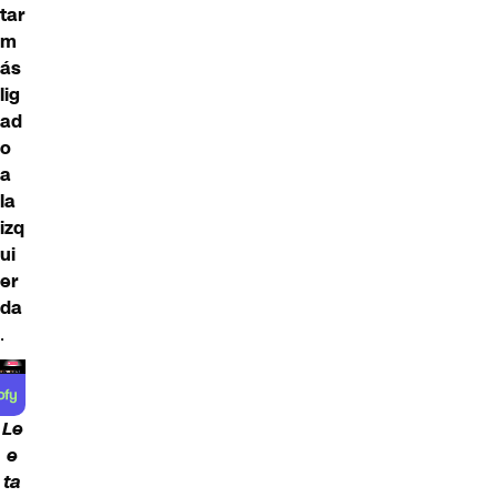
tar
m
ás
lig
ad
o
a
la
izq
ui
er
da
.
Le
e
ta