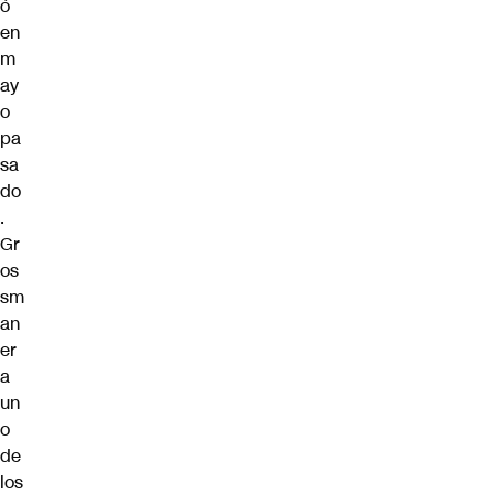
ó
en
m
ay
o
pa
sa
do
.
Gr
os
sm
an
er
a
un
o
de
los