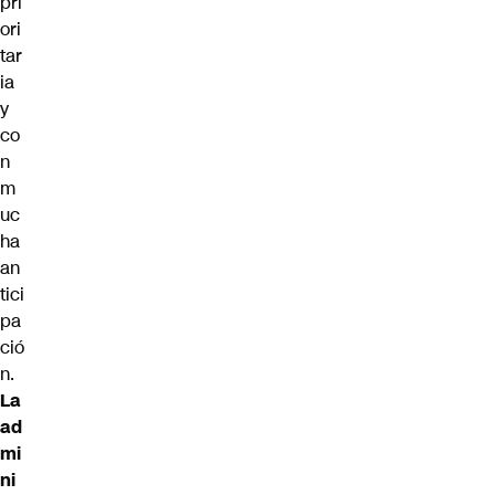
pri
ori
tar
ia
y
co
n
m
uc
ha
an
tici
pa
ció
n.
La
ad
mi
ni