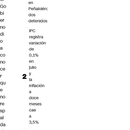
en
Go
Peñalolén:
bi
dos
er
detenidos
no
IPC
di
registra
o
variación
a
de
co
0,1%
en
no
julio
ce
y
r
la
qu
inflación
e
a
no
doce
re
meses
cae
sp
a
al
3,5%
da