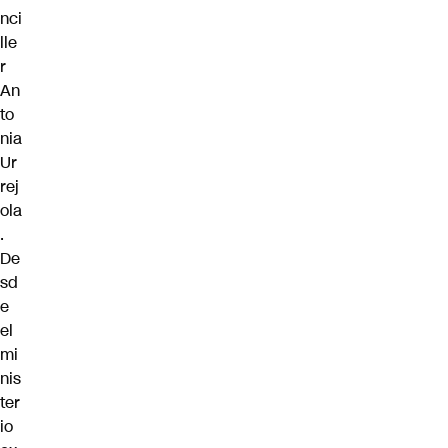
nci
lle
r
An
to
nia
Ur
rej
ola
.
De
sd
e
el
mi
nis
ter
io