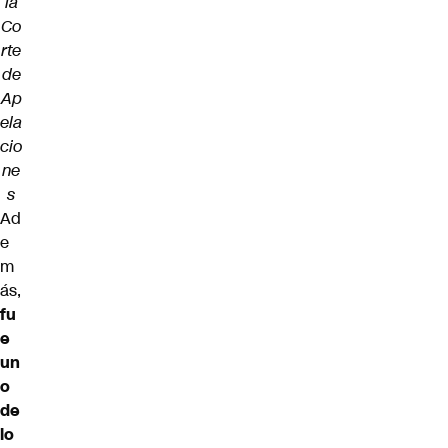
la
Co
rte
de
Ap
ela
cio
ne
s
Ad
e
m
ás,
fu
e
un
o
de
lo