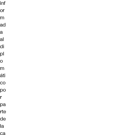
inf
or
m
ad
a
al
di
pl
o
m
áti
co
po
r
pa
rte
de
la
ca