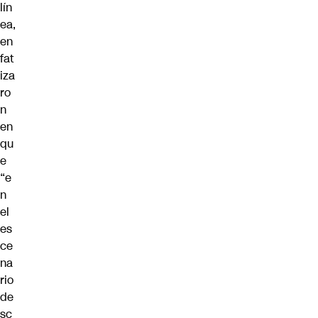
lín
ea,
en
fat
iza
ro
n
en
qu
e
“e
n
el
es
ce
na
rio
de
sc