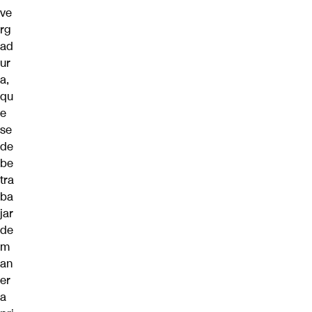
ve
rg
ad
ur
a,
qu
e
se
de
be
tra
ba
jar
de
m
an
er
a