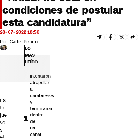
Futuro 360
condiciones de postular
Opinión
esta candidatura”
28- 07- 2022 18:50
Por
Carlos Pizarro
LO
MÁS
LEÍDO
Intentaron
atropellar
a
carabineros
Es
y
te
terminaron
jue
dentro
de
ve
un
s
canal
el