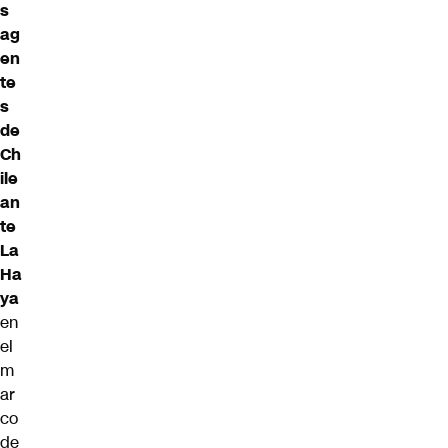
s
ag
en
te
s
de
Ch
ile
an
te
La
Ha
ya
en
el
m
ar
co
de