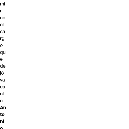
mi
r
en
el
ca
rg
o
qu
e
de
jó
va
ca
nt
e
An
to
ni
o