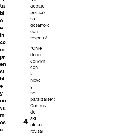
ta
debate
político
bl
se
e
desarrolle
e
con
in
respeto"
co
"Chile
m
debe
pr
convivir
en
con
si
la
bl
nieve
e
y
y
no
paralizarse":
no
Centros
va
de
m
ski
os
piden
a
revisar