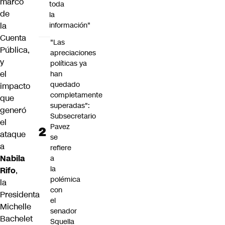
marco
toda
de
la
la
información"
Cuenta
"Las
Pública,
apreciaciones
y
políticas ya
el
han
quedado
impacto
completamente
que
superadas":
generó
Subsecretario
el
Pavez
ataque
se
a
refiere
Nabila
a
la
Rifo
,
polémica
la
con
Presidenta
el
Michelle
senador
Bachelet
Squella