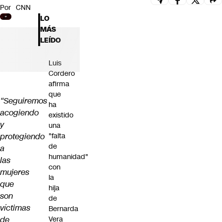
Por
CNN
Futuro 360
LO
Opinión
MÁS
LEÍDO
Luis
Cordero
afirma
que
“Seguiremos
ha
acogiendo
existido
y
una
protegiendo
"falta
de
a
humanidad"
las
con
mujeres
la
que
hija
son
de
víctimas
Bernarda
de
Vera