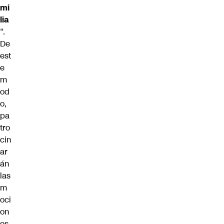
mi
lia
“.
De
est
e
m
od
o,
pa
tro
cin
ar
án
las
m
oci
on
es