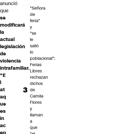
anunció
"Señora
que
de
se
feria"
modificará
y
la
"se
actual
le
salió
legislación
lo
de
poblacional":
violencia
Ferias
intrafamiliar.
Libres
“E
rechazan
l
dichos
at
de
Camila
aq
Flores
ue
y
es
llaman
in
a
ac
que
ep
"el