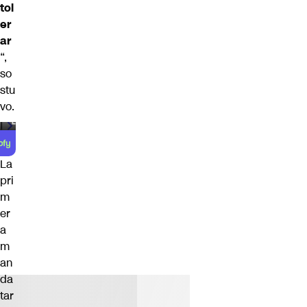
tol
er
ar
“,
so
stu
vo.
00:00
/
00:59
La
pri
m
er
a
m
an
da
tar