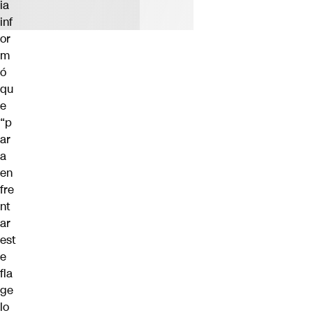
ia
inf
or
m
ó
qu
e
“p
ar
a
en
fre
nt
ar
est
e
fla
ge
lo