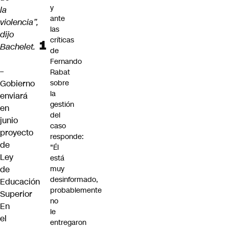
y
la
ante
violencia”,
las
dijo
críticas
Bachelet.
de
Fernando
–
Rabat
Gobierno
sobre
la
enviará
gestión
en
del
junio
caso
proyecto
responde:
de
"Él
Ley
está
de
muy
desinformado,
Educación
probablemente
Superior
no
En
le
el
entregaron