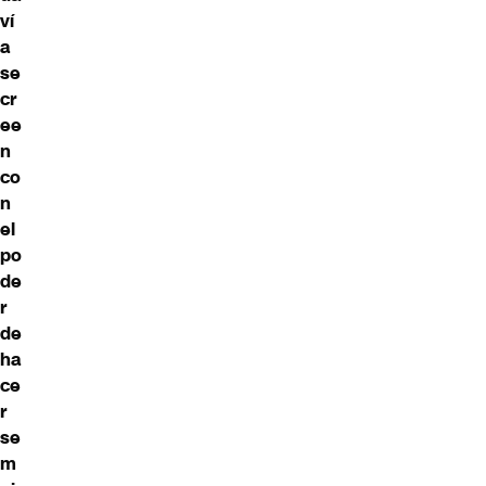
ví
a
se
cr
ee
n
co
n
el
po
de
r
de
ha
ce
r
se
m