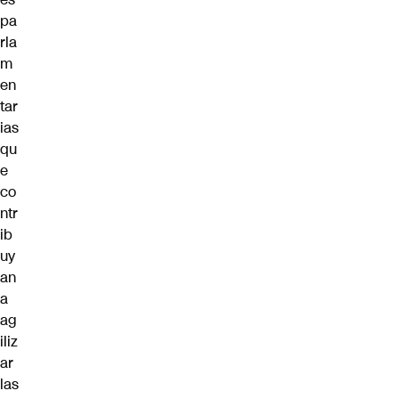
pa
rla
m
en
tar
ias
qu
e
co
ntr
ib
uy
an
a
ag
iliz
ar
las