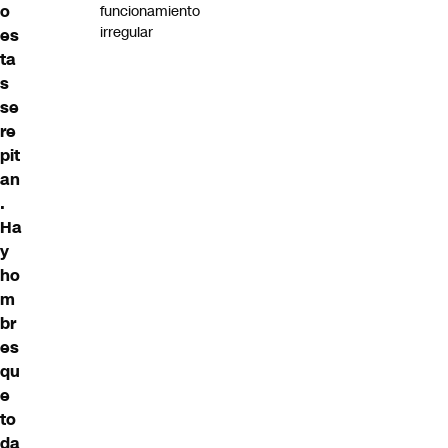
o
funcionamiento
irregular
es
ta
s
se
re
pit
an
.
Ha
y
ho
m
br
es
qu
e
to
da