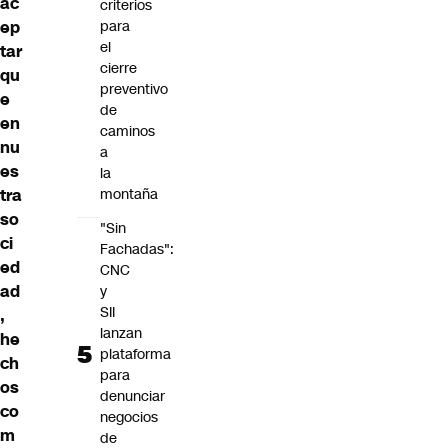
ac
criterios
ep
para
el
tar
cierre
qu
preventivo
e
de
en
caminos
nu
a
es
la
tra
montaña
so
"Sin
ci
Fachadas":
ed
CNC
ad
y
SII
,
lanzan
he
plataforma
ch
para
os
denunciar
co
negocios
m
de