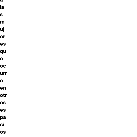
la
s
m
uj
er
es
qu
e
oc
urr
e
en
otr
os
es
pa
ci
os