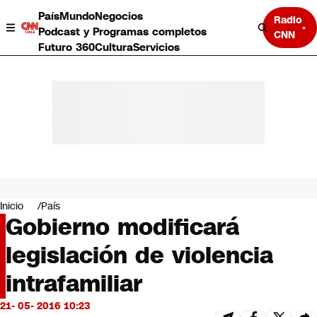
País
Mundo
Negocios
Radio
Podcast y Programas completos
CNN
Futuro 360
Cultura
Servicios
País
Mundo
Negocios
Inicio
País
Gobierno modificará
Deportes
Programas completos
legislación de violencia
Cultura
Servicios
intrafamiliar
Bits
CNN Data
21- 05- 2016 10:23
CNN tiempo