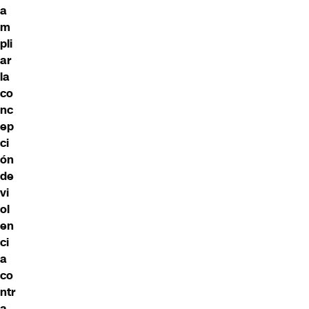
a
m
pli
ar
la
co
nc
ep
ci
ón
de
vi
ol
en
ci
a
co
ntr
a