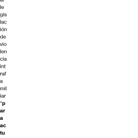
le
gis
lac
ión
de
vio
len
cia
int
raf
a
mil
iar
“
p
ar
a
ac
tu