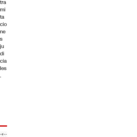
tra
mi
ta
cio
ne
s
ju
di
cia
les
.