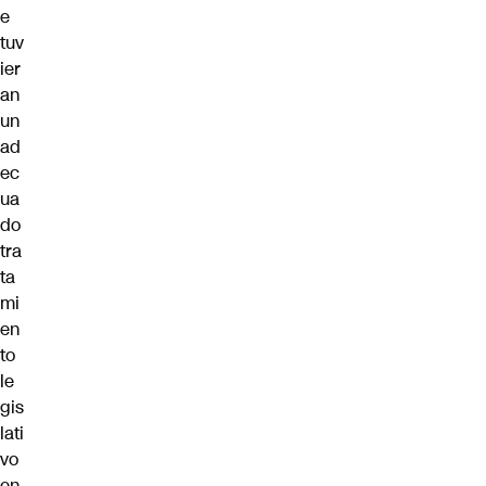
e
tuv
ier
an
un
ad
ec
ua
do
tra
ta
mi
en
to
le
gis
lati
vo
en