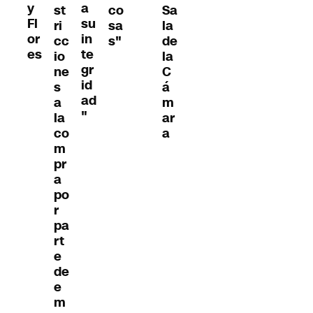
y
a
st
co
Sa
Fl
su
ri
sa
la
or
in
cc
s"
de
es
te
io
la
gr
ne
C
id
s
á
ad
a
m
"
la
ar
co
a
m
pr
a
po
r
pa
rt
e
de
e
m