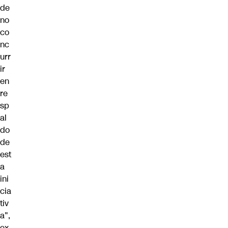
de
no
co
nc
urr
ir
en
re
sp
al
do
de
est
a
ini
cia
tiv
a",
ex