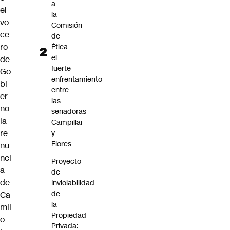
a
el
la
vo
Comisión
ce
de
ro
Ética
el
de
fuerte
Go
enfrentamiento
bi
entre
er
las
no
senadoras
la
Campillai
re
y
Flores
nu
nci
Proyecto
a
de
de
Inviolabilidad
de
Ca
la
mil
Propiedad
o
Privada: