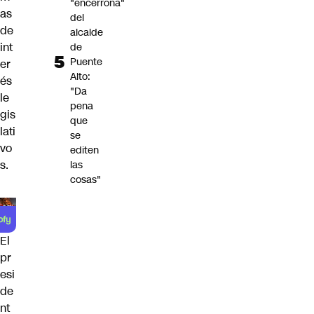
"encerrona"
as
del
de
alcalde
int
de
Puente
er
Alto:
és
"Da
le
pena
gis
que
lati
se
vo
editen
s.
las
cosas"
El
pr
esi
de
nt