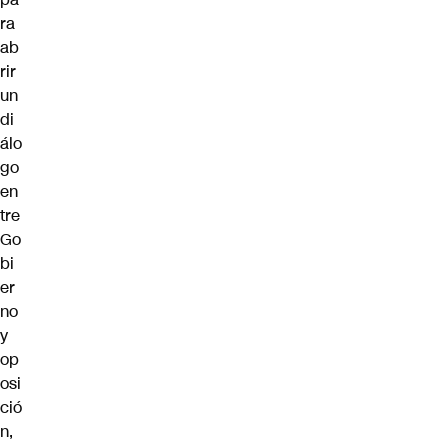
ra
ab
rir
un
di
álo
go
en
tre
Go
bi
er
no
y
op
osi
ció
n,