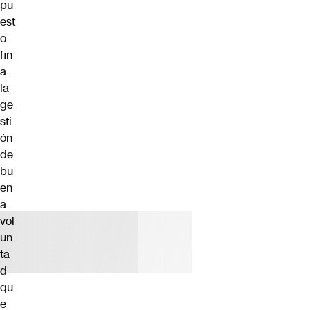
pu
est
o
fin
a
la
ge
sti
ón
de
bu
en
a
vol
un
ta
d
qu
e