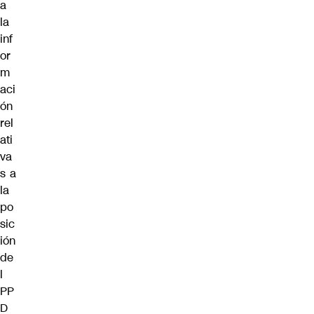
a
la
inf
or
m
aci
ón
rel
ati
va
s a
la
po
sic
ión
de
l
PP
D