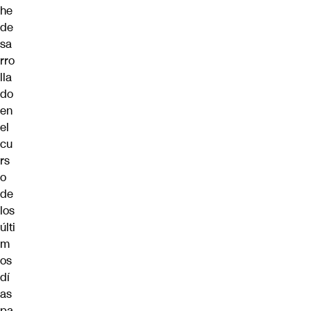
he
de
sa
rro
lla
do
en
el
cu
rs
o
de
los
últi
m
os
dí
as
pa