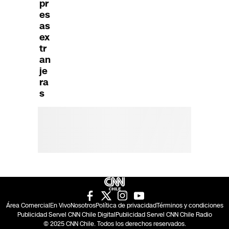
pr
es
as
ex
tr
an
je
ra
s
Área Comercial
En Vivo
Nosotros
Política de privacidad
Términos y condiciones
Publicidad Servel CNN Chile Digital
Publicidad Servel CNN Chile Radio
© 2025 CNN Chile. Todos los derechos reservados.