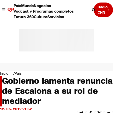
País
Mundo
Negocios
Radio
Podcast y Programas completos
CNN
Futuro 360
Cultura
Servicios
País
Mundo
Negocios
Inicio
País
Gobierno lamenta renuncia
Deportes
Programas completos
de Escalona a su rol de
Cultura
Servicios
mediador
Bits
CNN Data
12- 06- 2012 21:52
CNN tiempo