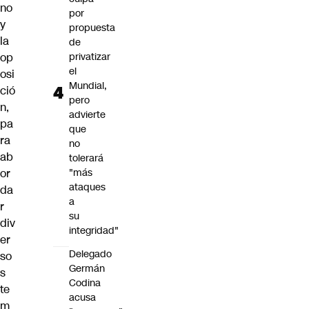
no
por
y
propuesta
la
de
op
privatizar
el
osi
Mundial,
ció
pero
n,
advierte
pa
que
ra
no
ab
tolerará
or
"más
ataques
da
a
r
su
div
integridad"
er
Delegado
so
Germán
s
Codina
te
acusa
m