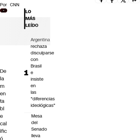
Por
CNN
Futuro 360
LO
Opinión
MÁS
LEÍDO
Argentina
rechaza
disculparse
con
Brasil
De
e
la
insiste
m
en
las
en
"diferencias
ta
ideológicas"
bl
e
Mesa
del
cal
Senado
ific
lleva
ó