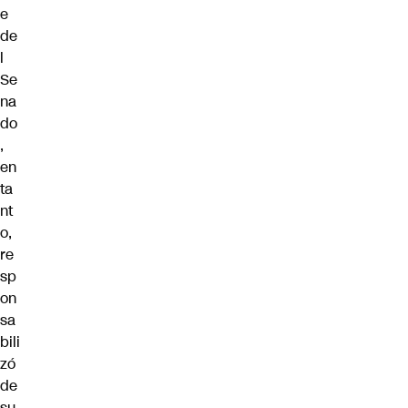
e
de
l
Se
na
do
,
en
ta
nt
o,
re
sp
on
sa
bili
zó
de
su