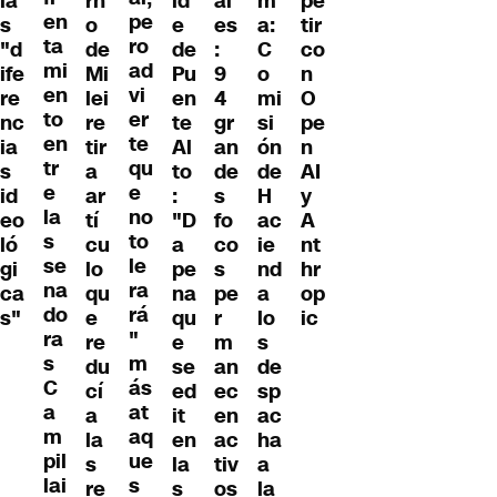
rn
ld
al
m
pe
la
en
pe
o
e
es
a:
tir
s
ta
ro
de
de
:
C
co
"d
mi
ad
Mi
Pu
9
o
n
ife
en
vi
lei
en
4
mi
O
re
to
er
re
te
gr
si
pe
nc
en
te
tir
Al
an
ón
n
ia
tr
qu
a
to
de
de
AI
s
e
e
ar
:
s
H
y
id
la
no
tí
"D
fo
ac
A
eo
s
to
cu
a
co
ie
nt
ló
se
le
lo
pe
s
nd
hr
gi
na
ra
qu
na
pe
a
op
ca
do
rá
e
qu
r
lo
ic
s"
ra
"
re
e
m
s
s
m
du
se
an
de
C
ás
cí
ed
ec
sp
a
at
a
it
en
ac
m
aq
la
en
ac
ha
pil
ue
s
la
tiv
a
lai
s
re
s
os
la