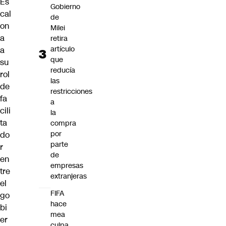
Es
Gobierno
cal
de
on
Milei
a
retira
artículo
a
que
su
reducía
rol
las
de
restricciones
fa
a
cili
la
ta
compra
por
do
parte
r
de
en
empresas
tre
extranjeras
el
FIFA
go
hace
bi
mea
er
culpa