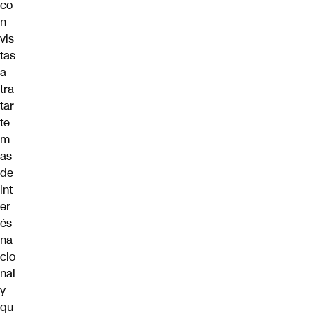
co
n
vis
tas
a
tra
tar
te
m
as
de
int
er
és
na
cio
nal
y
qu