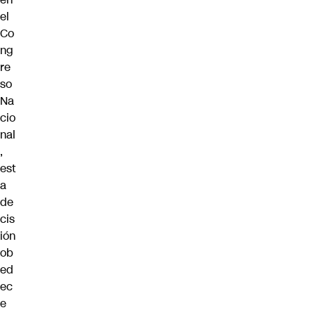
el
Co
ng
re
so
Na
cio
nal
,
est
a
de
cis
ión
ob
ed
ec
e