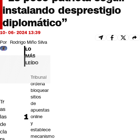
Futuro 360
instalando desprestigio
Opinión
diplomático”
10- 06- 2024 13:39
Por
Rodrigo Miño Silva
LO
MÁS
LEÍDO
Tribunal
ordena
bloquear
sitios
Tr
de
as
apuestas
las
online
y
de
establece
cla
mecanismo
ra