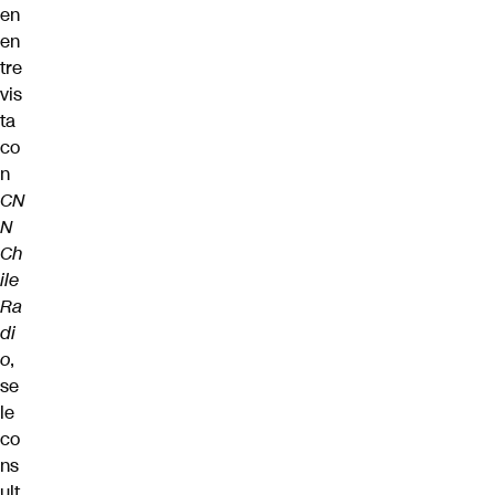
en
en
tre
vis
ta
co
n
CN
N
Ch
ile
Ra
di
o
,
se
le
co
ns
ult