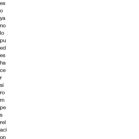
es
o
ya
no
lo
pu
ed
es
ha
ce
r
si
ro
m
pe
s
rel
aci
on