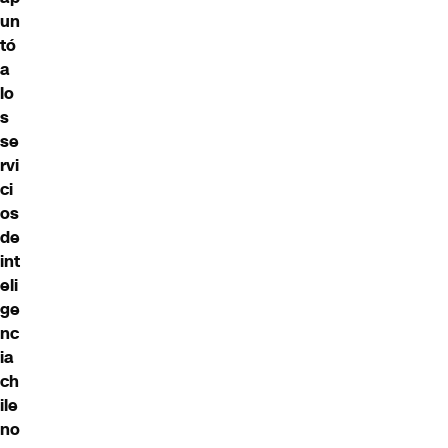
un
tó
a
lo
s
se
rvi
ci
os
de
int
eli
ge
nc
ia
ch
ile
no