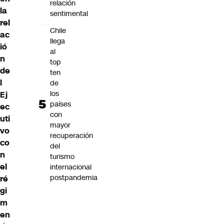
relación
la
sentimental
rel
Chile
ac
llega
ió
al
n
top
de
ten
l
de
los
Ej
países
ec
con
uti
mayor
vo
recuperación
co
del
n
turismo
el
internacional
postpandemia
ré
gi
m
en