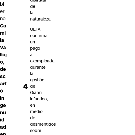
disfrutar
bi
de
er
la
no,
naturaleza
Ca
UEFA
mi
confirma
la
un
Va
pago
llej
a
exempleada
o,
durante
de
la
sc
gestión
art
de
ó
Gianni
in
Infantino,
ge
en
medio
nu
de
id
desmentidos
ad
sobre
en