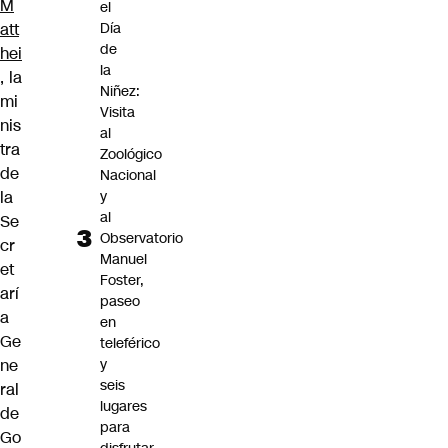
M
el
Día
att
de
hei
la
,
la
Niñez:
mi
Visita
nis
al
tra
Zoológico
de
Nacional
y
la
al
Se
Observatorio
cr
Manuel
et
Foster,
arí
paseo
a
en
Ge
teleférico
y
ne
seis
ral
lugares
de
para
Go