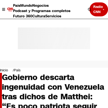
País
Mundo
Negocios
Radio
Podcast y Programas completos
CNN
Futuro 360
Cultura
Servicios
País
Mundo
Negocios
Inicio
País
Gobierno descarta
Deportes
Programas completos
ingenuidad con Venezuela
Cultura
Servicios
tras dichos de Matthei:
Bits
CNN Data
“Es poco patriota seguir
CNN tiempo