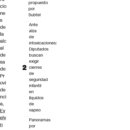
propuesto
cio
por
ne
Subtel
s
Ante
de
alza
la
de
alc
intoxicaciones:
al
Diputados
de
buscan
exigir
sa
cierres
de
de
Pr
seguridad
ovi
infantil
de
en
nci
líquidos
a,
de
vapeo
Ev
ely
Panoramas
n
por