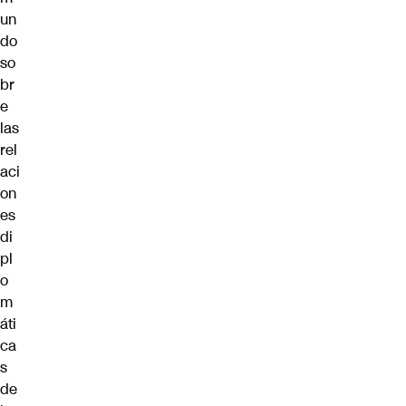
un
do
so
br
e
las
rel
aci
on
es
di
pl
o
m
áti
ca
s
de