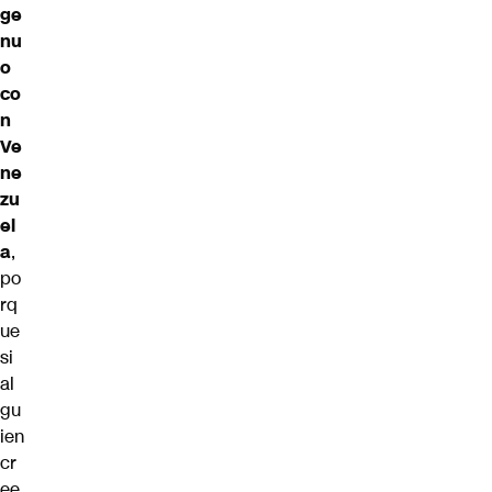
ge
nu
o
co
n
Ve
ne
zu
el
a
,
po
rq
ue
si
al
gu
ien
cr
ee