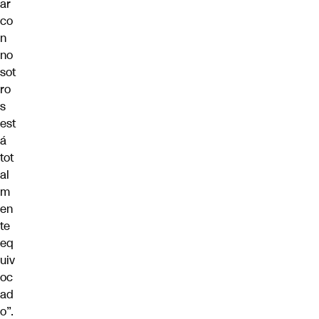
ar
co
n
no
sot
ro
s
est
á
tot
al
m
en
te
eq
uiv
oc
ad
o”.