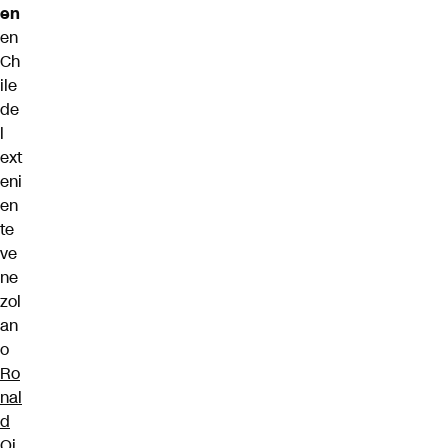
en
en
Ch
ile
de
l
ext
eni
en
te
ve
ne
zol
an
o
Ro
nal
d
Oj