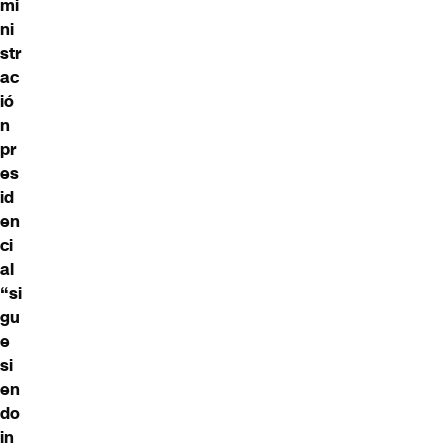
mi
ni
str
ac
ió
n
pr
es
id
en
ci
al
“si
gu
e
si
en
do
in