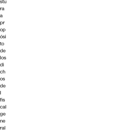
stu
ra
a
pr
op
ósi
to
de
los
di
ch
os
de
l
fis
cal
ge
ne
ral