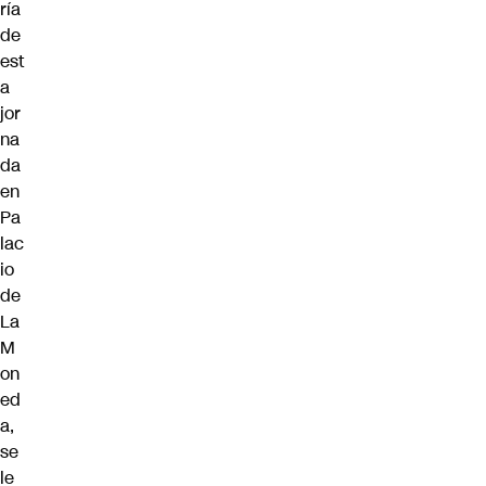
ría
de
est
a
jor
na
da
en
Pa
lac
io
de
La
M
on
ed
a,
se
le