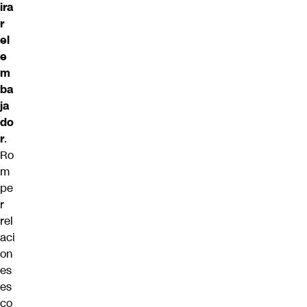
ira
r
el
e
m
ba
ja
do
r
.
Ro
m
pe
r
rel
aci
on
es
es
co