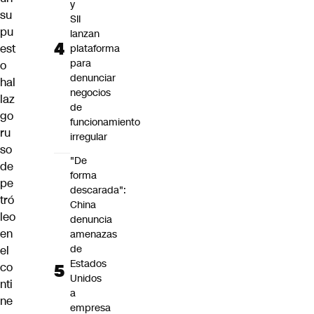
y
su
SII
pu
lanzan
est
plataforma
para
o
denunciar
hal
negocios
laz
de
go
funcionamiento
ru
irregular
so
"De
de
forma
pe
descarada":
tró
China
leo
denuncia
en
amenazas
de
el
Estados
co
Unidos
nti
a
ne
empresa