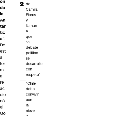
ón
de
de
Camila
la
Flores
An
y
llaman
tár
a
tic
que
a
”.
"el
De
debate
est
político
a
se
for
desarrolle
con
m
respeto"
a
re
"Chile
ac
debe
convivir
cio
con
nó
la
el
nieve
Go