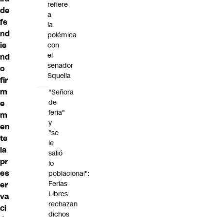
refiere
de
a
fe
la
nd
polémica
ie
con
el
nd
senador
o
Squella
fir
m
"Señora
de
e
feria"
m
y
en
"se
te
le
la
salió
pr
lo
es
poblacional":
Ferias
er
Libres
va
rechazan
ci
dichos