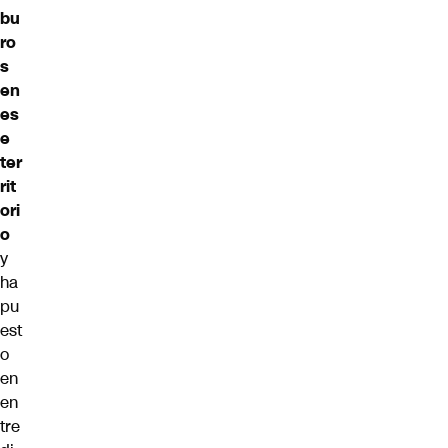
bu
ro
s
en
es
e
ter
rit
ori
o
y
ha
pu
est
o
en
en
tre