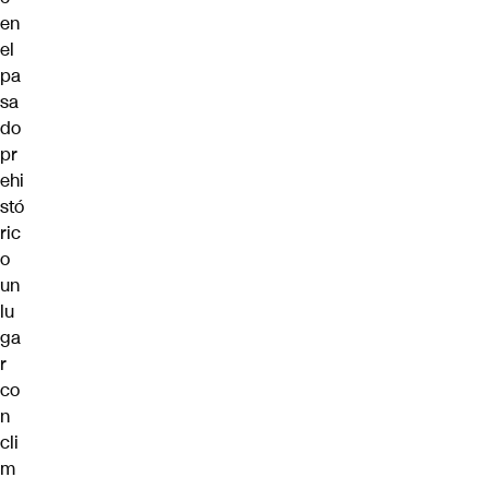
en
el
pa
sa
do
pr
ehi
stó
ric
o
un
lu
ga
r
co
n
cli
m