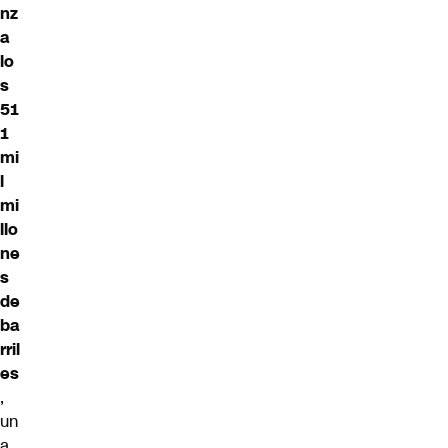
nz
a
lo
s
51
1
mi
l
mi
llo
ne
s
de
ba
rril
es
,
un
a