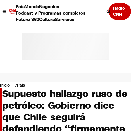
País
Mundo
Negocios
Radio
Podcast y Programas completos
CNN
Futuro 360
Cultura
Servicios
País
Mundo
Negocios
Inicio
País
Supuesto hallazgo ruso de
Deportes
Programas completos
petróleo: Gobierno dice
Cultura
Servicios
que Chile seguirá
Bits
CNN Data
defendiendo “firmemente
CNN tiempo