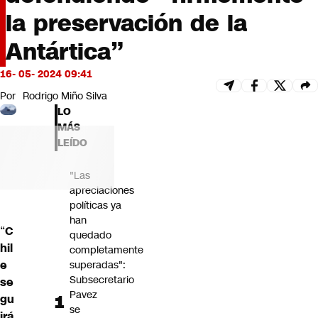
Futuro 360
la preservación de la
Opinión
Antártica”
16- 05- 2024 09:41
Por
Rodrigo Miño Silva
LO
MÁS
LEÍDO
"Las
apreciaciones
políticas ya
han
“
C
quedado
hil
completamente
e
superadas":
Subsecretario
se
Pavez
gu
se
irá