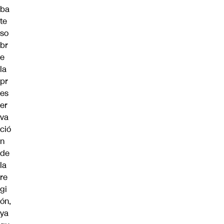
ba
te
so
br
e
la
pr
es
er
va
ció
n
de
la
re
gi
ón,
ya