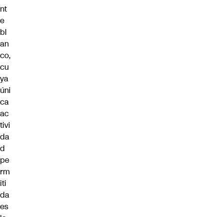
nt
e
bl
an
co,
cu
ya
úni
ca
ac
tivi
da
d
pe
rm
iti
da
es