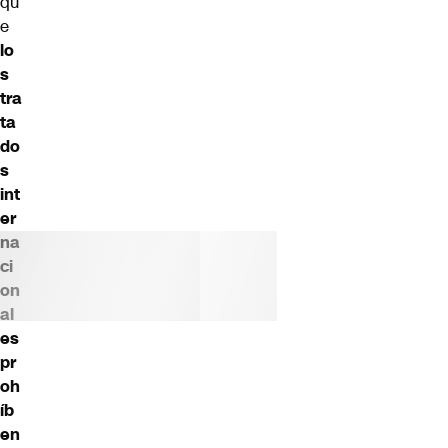
qu
e
lo
s
tra
ta
do
s
int
er
na
ci
on
al
es
pr
oh
íb
en