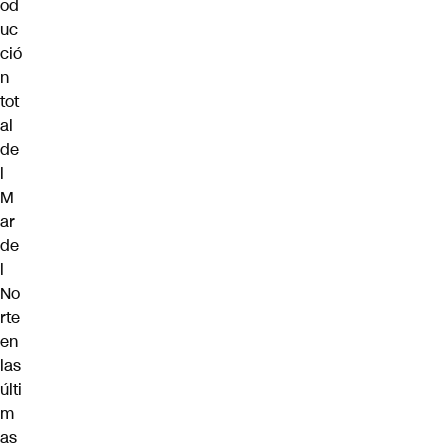
od
uc
ció
n
tot
al
de
l
M
ar
de
l
No
rte
en
las
últi
m
as