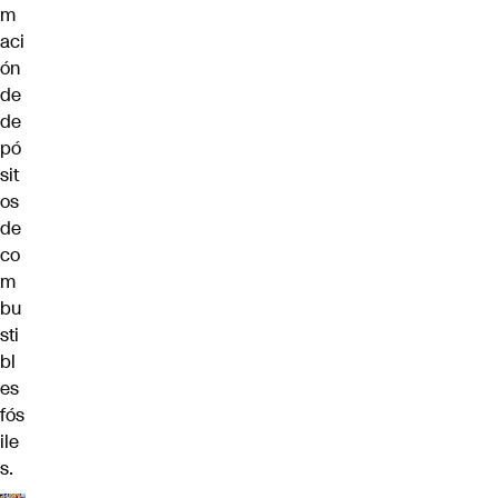
m
aci
ón
de
de
pó
sit
os
de
co
m
bu
sti
bl
es
fós
ile
s.