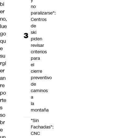
y
bi
no
er
paralizarse":
no
,
Centros
de
lue
ski
go
piden
qu
revisar
e
criterios
su
para
rgi
el
er
cierre
preventivo
an
de
re
caminos
po
a
rte
la
s
montaña
so
"Sin
br
Fachadas":
e
CNC
un