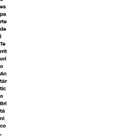
es
pa
rte
de
l
Te
rrit
ori
o
An
tár
tic
o
Bri
tá
ni
co
,