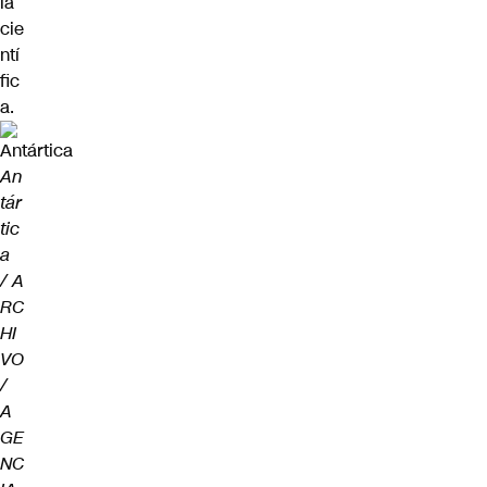
la
cie
ntí
fic
a.
An
tár
tic
a
/ A
RC
HI
VO
/
A
GE
NC