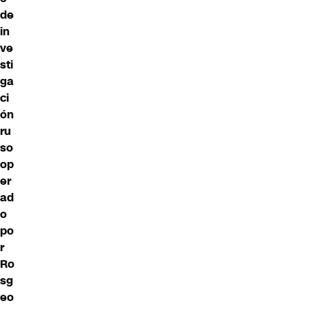
de
in
ve
sti
ga
ci
ón
ru
so
op
er
ad
o
po
r
Ro
sg
eo