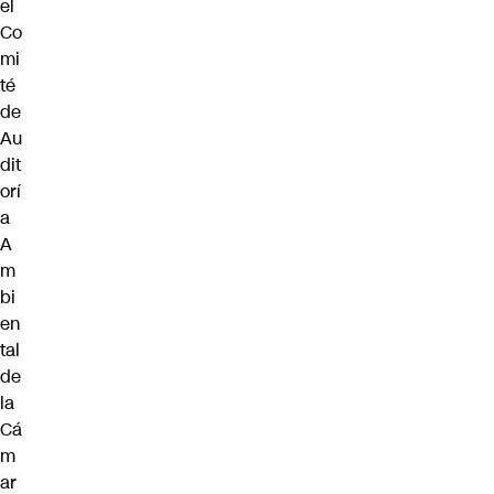
el
Co
mi
té
de
Au
dit
orí
a
A
m
bi
en
tal
de
la
Cá
m
ar