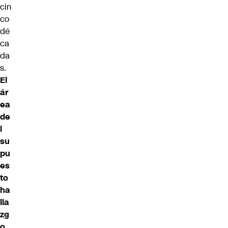
cin
co
dé
ca
da
s.
El
ár
ea
de
l
su
pu
es
to
ha
lla
zg
o