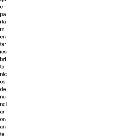
e
pa
rla
m
en
tar
ios
bri
tá
nic
os
de
nu
nci
ar
on
an
te