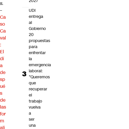
2027
s.
–
UDI
entrega
Ca
al
so
Gobierno
Ca
20
val
propuestas
:
para
El
enfrentar
dí
la
emergencia
a
laboral:
de
“Queremos
sp
que
ué
recuperar
s
el
de
trabajo
las
vuelva
a
for
ser
m
una
ali