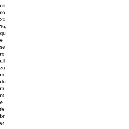
en
so
20
16,
qu
e
se
re
ali
za
rá
du
ra
nt
e
fe
br
er