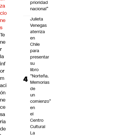
prioridad
za
nacional”
cio
Julieta
ne
Venegas
s
aterriza
Te
en
ne
Chile
r
para
la
presentar
inf
su
libro
or
“Norteña.
m
Memorias
aci
de
ón
un
ne
comienzo”
ce
en
sa
el
Centro
ria
Cultural
de
La