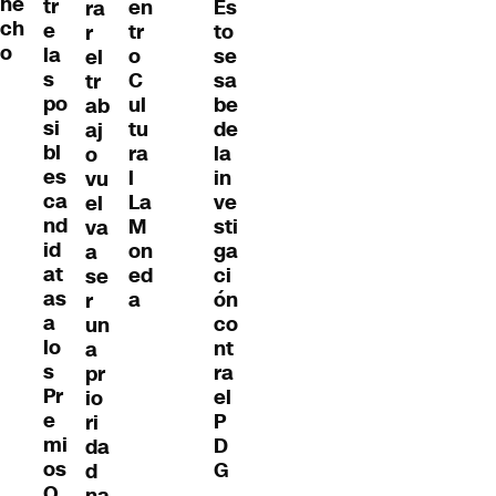
he
tr
en
Es
ra
ch
e
tr
to
r
o
la
o
se
el
s
C
sa
tr
po
ul
be
ab
si
tu
de
aj
bl
ra
la
o
es
l
in
vu
ca
La
ve
el
nd
M
sti
va
id
on
ga
a
at
ed
ci
se
as
a
ón
r
a
co
un
lo
nt
a
s
ra
pr
Pr
el
io
e
P
ri
mi
D
da
os
G
d
O