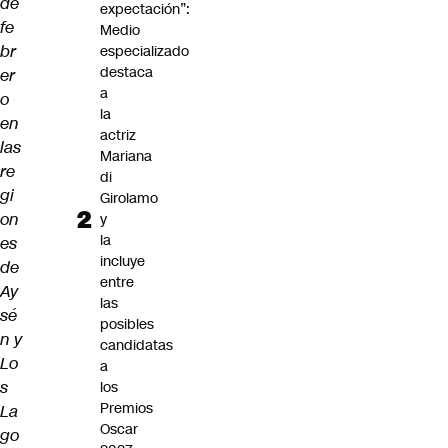
de
expectación”:
fe
Medio
br
especializado
destaca
er
a
o
la
en
actriz
las
Mariana
re
di
gi
Girolamo
on
y
la
es
incluye
de
entre
Ay
las
sé
posibles
n y
candidatas
Lo
a
s
los
Premios
La
Oscar
go