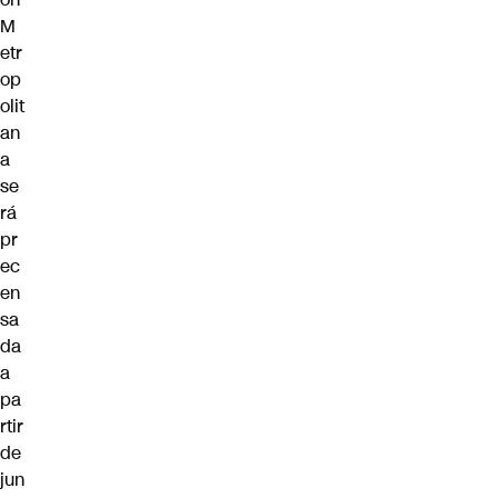
M
etr
op
olit
an
a
se
rá
pr
ec
en
sa
da
a
pa
rtir
de
jun