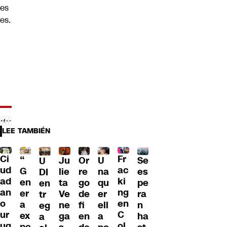
es
es.
LEE TAMBIÉN
Ci
Fr
“
Ju
Or
U
Se
U
ud
ac
G
lie
re
na
es
DI
ad
ki
en
ta
go
qu
pe
en
an
ng
er
Ve
de
er
ra
tr
o
en
a
ne
fi
ell
n
eg
ur
C
ex
ga
en
a
ha
a
ug
ol