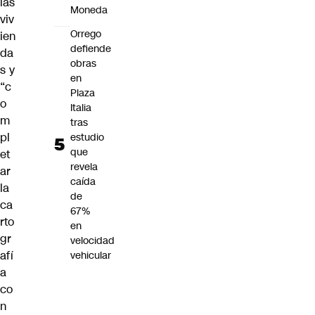
las
Moneda
viv
Orrego
ien
defiende
da
obras
s y
en
“c
Plaza
o
Italia
m
tras
pl
estudio
que
et
revela
ar
caída
la
de
ca
67%
rto
en
gr
velocidad
afí
vehicular
a
co
n