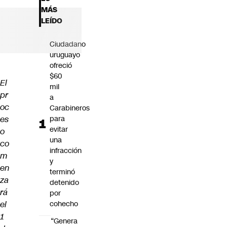
Futuro 360
MÁS
Opinión
LEÍDO
Ciudadano
uruguayo
ofreció
$60
El
mil
pr
a
oc
Carabineros
es
para
evitar
o
una
co
infracción
m
y
en
terminó
za
detenido
rá
por
el
cohecho
1
“Genera