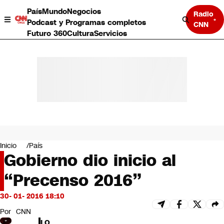
País
Mundo
Negocios
Radio
Podcast y Programas completos
CNN
Futuro 360
Cultura
Servicios
País
Mundo
Negocios
Inicio
País
Gobierno dio inicio al
Deportes
Programas completos
“Precenso 2016”
Cultura
Servicios
30- 01- 2016 18:10
Bits
CNN Data
Por
CNN
CNN tiempo
LO