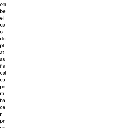
ohí
be
el
us
o
de
pl
at
as
fis
cal
es
pa
ra
ha
ce
r
pr
op