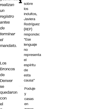
sobre
realizan
los
un
indultos,
registro
Javiera
antes
Rodríguez
de
(REP)
terminar
responde:
el
"Ese
lenguaje
mandato.
no
representa
el
Los
espíritu
Broncos
de
de
esta
Denver
causa"
se
Poduje
quedaron
y
con
casas
el
en