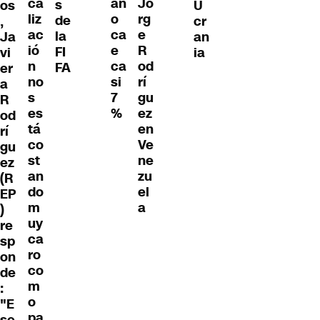
ca
añ
Jo
s
os
U
liz
o
rg
de
,
cr
ac
ca
e
la
Ja
an
ió
e
R
FI
vi
ia
n
ca
od
FA
er
no
si
rí
a
s
7
gu
R
es
%
ez
od
tá
en
rí
co
Ve
gu
st
ne
ez
an
zu
(R
do
el
EP
m
a
)
uy
re
ca
sp
ro
on
co
de
m
:
o
"E
pa
se