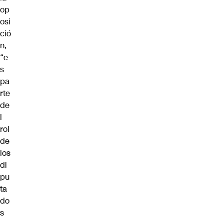
op
osi
ció
n,
“e
s
pa
rte
de
l
rol
de
los
di
pu
ta
do
s