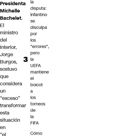
la
Presidenta
disputa:
Michelle
Infantino
Bachelet
.
se
El
disculpa
ministro
por
del
los
"errores",
Interior,
pero
Jorge
la
Burgos,
UEFA
sostuvo
mantiene
que
el
considera
boicot
un
a
los
“exceso”
torneos
transformar
de
esta
la
situación
FIFA
en
Cómo
“el