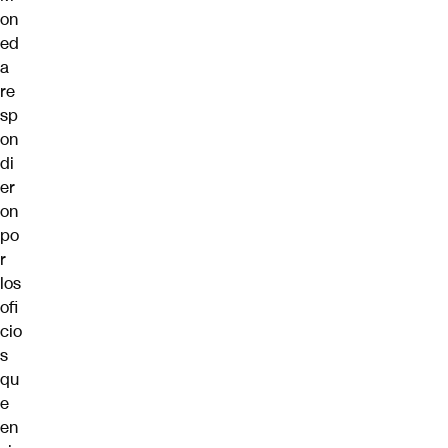
on
ed
a
re
sp
on
di
er
on
po
r
los
ofi
cio
s
qu
e
en