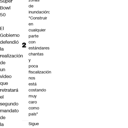
zonas
Super
de
Bowl
inundación:
50
"Construir
en
El
cualquier
Gobierno
parte
defendió
con
estándares
la
chantas
realización
y
de
poca
un
fiscalización
video
nos
que
está
retratará
costando
muy
el
caro
segundo
como
mandato
país"
de
Sigue
la