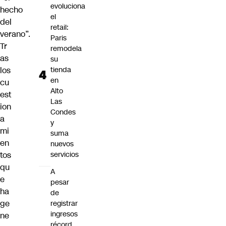
evoluciona
hecho
el
del
retail:
verano”.
Paris
Tr
remodela
as
su
los
tienda
en
cu
Alto
est
Las
ion
Condes
a
y
mi
suma
en
nuevos
tos
servicios
qu
A
e
pesar
ha
de
ge
registrar
ingresos
ne
récord