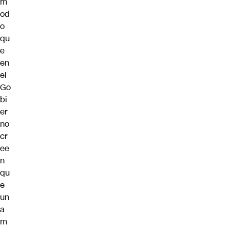
m
od
o
qu
e
en
el
Go
bi
er
no
cr
ee
n
qu
e
un
a
m