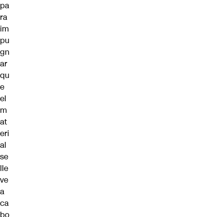
pa
ra
im
pu
gn
ar
qu
e
el
m
at
eri
al
se
lle
ve
a
ca
bo