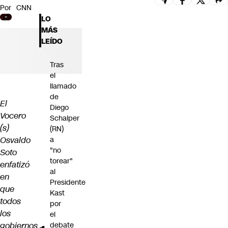
Por
CNN
Futuro 360
LO
Opinión
MÁS
LEÍDO
Tras
el
llamado
de
El
Diego
Vocero
Schalper
(s)
(RN)
Osvaldo
a
"no
Soto
torear"
enfatizó
al
en
Presidente
que
Kast
todos
por
los
el
gobiernos
debate