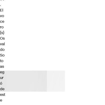
.
El
vo
ce
ro
(s)
Os
val
do
So
to
as
eg
ur
ó
de
est
e