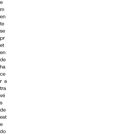
e
m
en
te
se
pr
et
en
de
ha
ce
r a
tra
vé
s
de
est
e
do