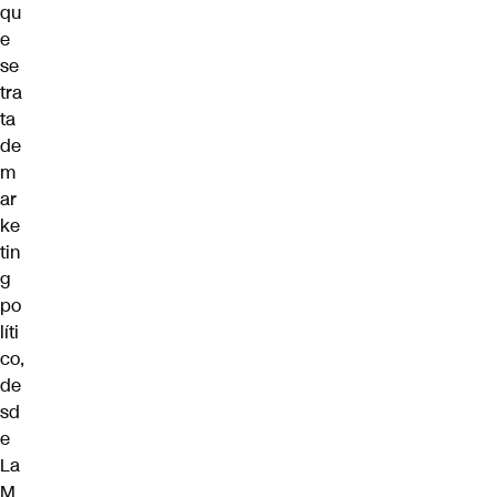
qu
e
se
tra
ta
de
m
ar
ke
tin
g
po
líti
co,
de
sd
e
La
M