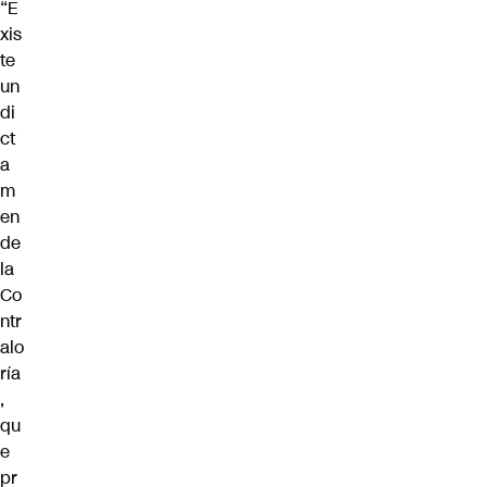
“E
xis
te
un
di
ct
a
m
en
de
la
Co
ntr
alo
ría
,
qu
e
pr