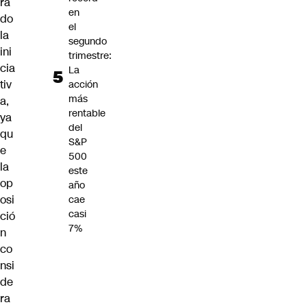
ra
en
do
el
la
segundo
ini
trimestre:
cia
La
tiv
acción
más
a,
rentable
ya
del
qu
S&P
e
500
la
este
op
año
osi
cae
casi
ció
7%
n
co
nsi
de
ra