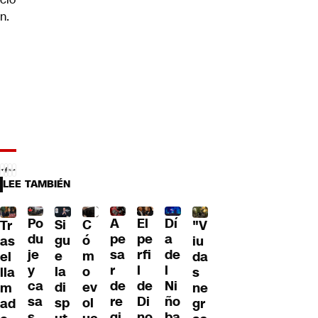
n.
LEE TAMBIÉN
Po
A
El
Dí
C
Si
Tr
"V
du
pe
pe
a
ó
gu
as
iu
je
sa
rfi
de
m
e
el
da
y
r
l
l
o
la
lla
s
ca
de
de
Ni
ev
di
m
ne
sa
re
Di
ño
ol
sp
ad
gr
s
gi
no
ba