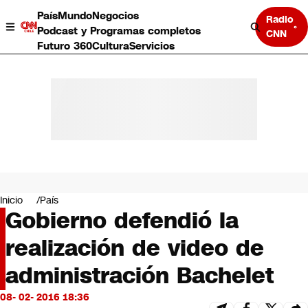
País
Mundo
Negocios
Radio
Podcast y Programas completos
CNN
Futuro 360
Cultura
Servicios
País
Mundo
Negocios
Inicio
País
Gobierno defendió la
Deportes
Programas completos
realización de video de
Cultura
Servicios
administración Bachelet
Bits
CNN Data
08- 02- 2016 18:36
CNN tiempo