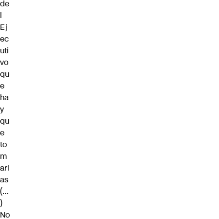
de
l
Ej
ec
uti
vo
qu
e
ha
y
qu
e
to
m
arl
as
(…
)
No