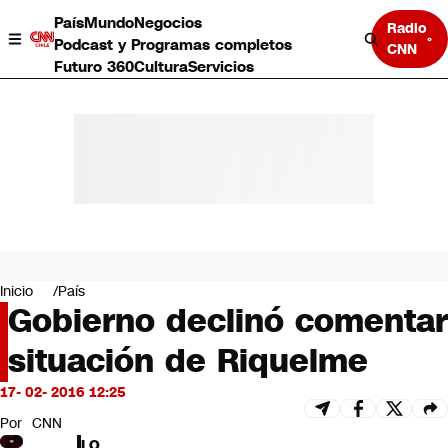
País
Mundo
Negocios
Radio
Podcast y Programas completos
CNN
Futuro 360
Cultura
Servicios
País
Mundo
Negocios
Inicio
País
Gobierno declinó comentar
Deportes
Programas completos
situación de Riquelme
Cultura
Servicios
17- 02- 2016 12:25
Bits
CNN Data
Por
CNN
CNN tiempo
LO