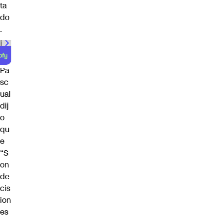
ta
do
.
00:00
/
01:00
Pa
sc
ual
dij
o
qu
e
“S
on
de
cis
ion
es