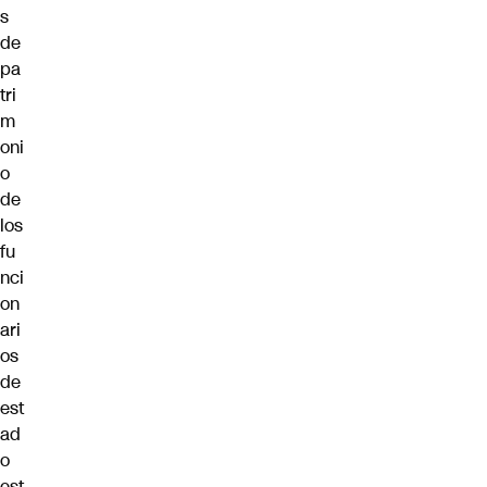
s
de
pa
tri
m
oni
o
de
los
fu
nci
on
ari
os
de
est
ad
o
est