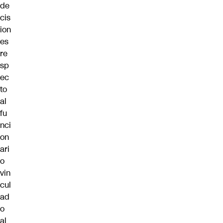
de
cis
ion
es
re
sp
ec
to
al
fu
nci
on
ari
o
vin
cul
ad
o
al