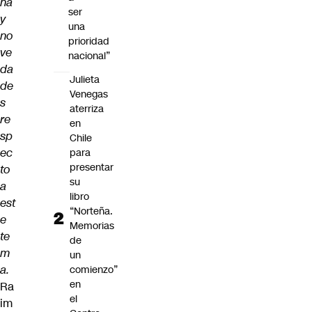
ha
ser
y
una
no
prioridad
ve
nacional”
da
Julieta
de
Venegas
s
aterriza
re
en
sp
Chile
ec
para
presentar
to
su
a
libro
est
“Norteña.
e
Memorias
te
de
m
un
a.
comienzo”
en
Ra
el
im