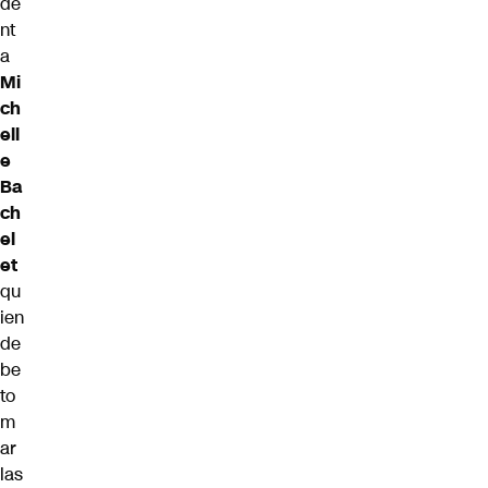
de
nt
a
Mi
ch
ell
e
Ba
ch
el
et
qu
ien
de
be
to
m
ar
las