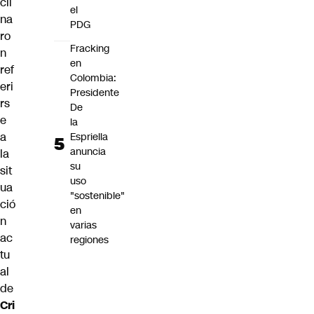
cli
el
na
PDG
ro
Fracking
n
en
ref
Colombia:
eri
Presidente
rs
De
e
la
a
Espriella
anuncia
la
su
sit
uso
ua
"sostenible"
ció
en
n
varias
ac
regiones
tu
al
de
Cri