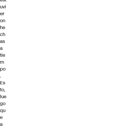
uvi
er
on
he
ch
as
a
tie
m
po
.
Es
to,
lue
go
qu
e
a