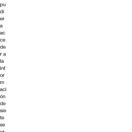
pu
di
er
a
ac
ce
de
r a
la
inf
or
m
aci
ón
de
sie
te
se
cr