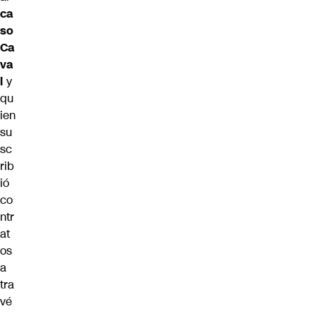
ca
so
Ca
va
l
y
qu
ien
su
sc
rib
ió
co
ntr
at
os
a
tra
vé