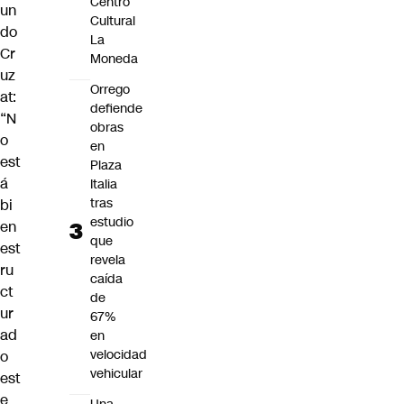
Centro
un
Cultural
do
La
Cr
Moneda
uz
Orrego
at:
defiende
“N
obras
o
en
est
Plaza
á
Italia
tras
bi
estudio
en
que
est
revela
ru
caída
ct
de
ur
67%
ad
en
velocidad
o
vehicular
est
e