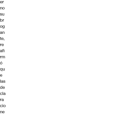
er
no
su
br
og
an
te,
re
afi
rm
ó
qu
e
las
de
cla
ra
cio
ne