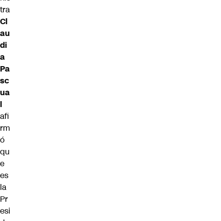
tra
Cl
au
di
a
Pa
sc
ua
l
afi
rm
ó
qu
e
es
la
Pr
esi