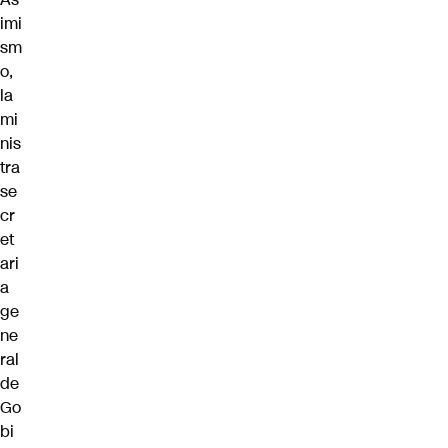
imi
sm
o,
la
mi
nis
tra
se
cr
et
ari
a
ge
ne
ral
de
Go
bi