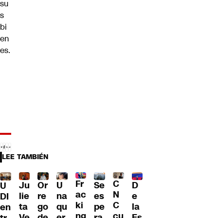
su
s
bi
en
es.
LEE TAMBIÉN
Fr
C
Ju
Or
U
Se
D
U
ac
N
lie
re
na
es
e
DI
ki
C
ta
go
qu
pe
la
en
ng
cu
Ve
de
er
ra
Es