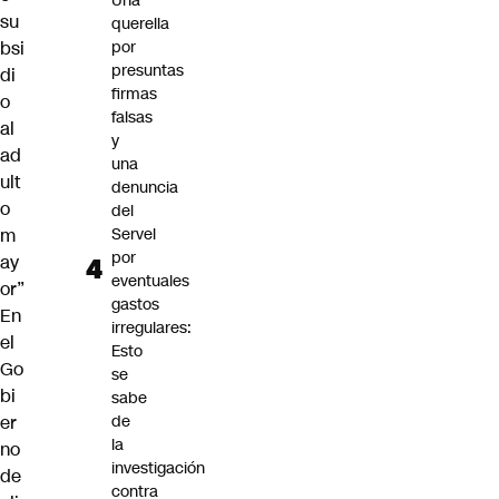
Una
su
querella
bsi
por
presuntas
di
firmas
o
falsas
al
y
ad
una
ult
denuncia
o
del
m
Servel
por
ay
eventuales
or”
gastos
En
irregulares:
el
Esto
Go
se
bi
sabe
er
de
la
no
investigación
de
contra