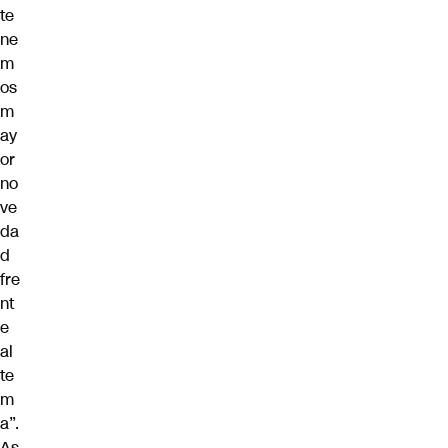
te
ne
m
os
m
ay
or
no
ve
da
d
fre
nt
e
al
te
m
a”.
As