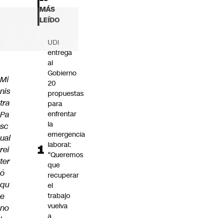
Futuro 360
MÁS
Opinión
LEÍDO
UDI
entrega
al
Gobierno
Mi
20
nis
propuestas
tra
para
Pa
enfrentar
la
sc
emergencia
ual
laboral:
rei
“Queremos
ter
que
ó
recuperar
qu
el
e
trabajo
vuelva
no
a