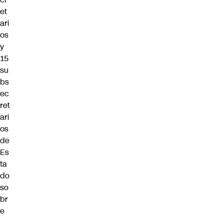
et
ari
os
y
15
su
bs
ec
ret
ari
os
de
Es
ta
do
so
br
e