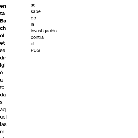
se
en
sabe
ta
de
Ba
la
ch
investigación
el
contra
et
el
se
PDG
dir
igi
ó
a
to
da
s
aq
uel
las
m