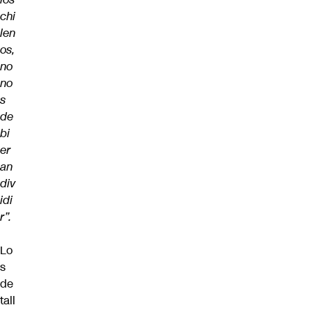
chi
len
os,
no
no
s
de
bi
er
an
div
idi
r”.
Lo
s
de
tall