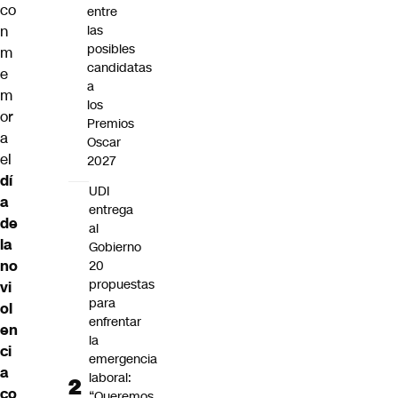
co
entre
n
las
posibles
m
candidatas
e
a
m
los
or
Premios
a
Oscar
el
2027
dí
UDI
a
entrega
de
al
la
Gobierno
no
20
propuestas
vi
para
ol
enfrentar
en
la
ci
emergencia
a
laboral:
co
“Queremos