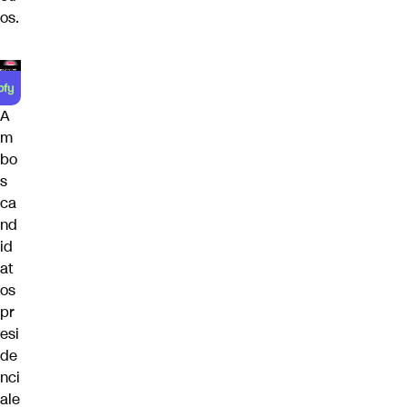
os.
A
m
bo
s
ca
nd
id
at
os
pr
esi
de
nci
ale