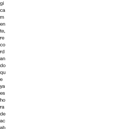
gi
ca
m
en
te,
re
co
rd
an
do
qu
e
ya
es
ho
ra
de
ac
ab