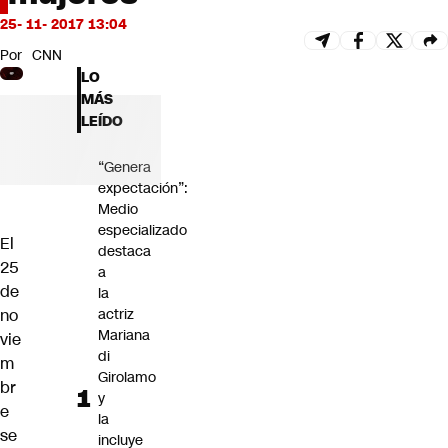
Futuro 360
25- 11- 2017 13:04
Opinión
Por
CNN
LO
MÁS
LEÍDO
“Genera
expectación”:
Medio
especializado
El
destaca
25
a
de
la
no
actriz
Mariana
vie
di
m
Girolamo
br
y
e
la
se
incluye