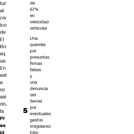
tur
de
67%
al
en
cív
velocidad
ico
vehicular
de
Una
El
querella
Bo
por
sq
presuntas
ue.
firmas
En
falsas
est
y
a
una
denuncia
oc
del
asi
Servel
ón,
por
la
eventuales
Pr
gastos
es
irregulares:
id
Esto