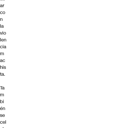
ar
co
n
la
vio
len
cia
m
ac
his
ta.
Ta
m
bi
én
se
cel