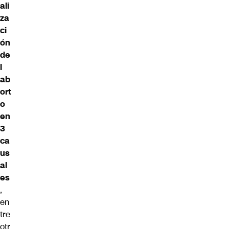
ali
za
ci
ón
de
l
ab
ort
o
en
3
ca
us
al
es
,
en
tre
otr