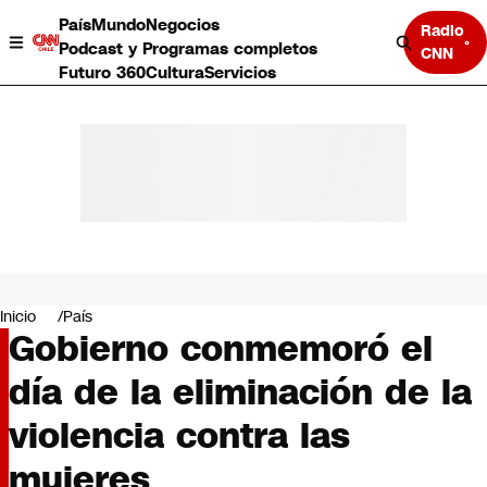
País
Mundo
Negocios
Radio
Podcast y Programas completos
CNN
Futuro 360
Cultura
Servicios
País
Mundo
Negocios
Inicio
País
Gobierno conmemoró el
Deportes
Programas completos
día de la eliminación de la
Cultura
Servicios
violencia contra las
Bits
CNN Data
mujeres
CNN tiempo