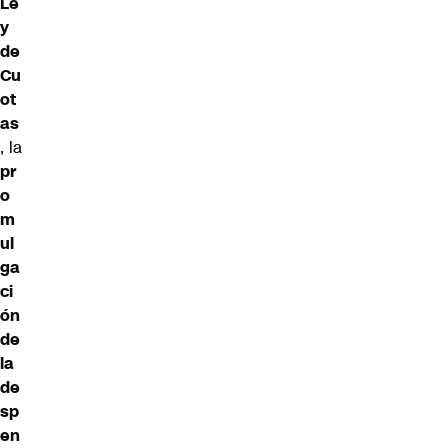
Le
y
de
Cu
ot
as
, la
pr
o
m
ul
ga
ci
ón
de
la
de
sp
en