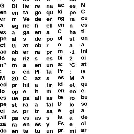
ac
N
G
lie
re
na
es
DI
ki
C
en
ta
go
qu
pe
en
ng
cu
er
Ve
de
er
ra
tr
en
es
a
ne
fi
ell
n
eg
C
ti
ex
ga
en
a
ha
a
ol
on
pe
s
de
po
st
al
o
a
ct
at
ob
r
a
G
m
ini
ac
er
ra
pr
-1
ob
bi
ci
ió
riz
s
es
2
ie
a:
at
n”
a
en
un
°C
rn
Pr
iv
:
en
Pl
ta
:
o
es
a
M
C
az
s
M
20
id
qu
ed
hil
a
fir
et
pr
en
e
io
e
It
m
eo
op
te
bu
es
pa
ali
as
ro
ue
D
sc
pe
ra
a
fal
lo
st
e
a
ci
pr
tr
sa
gí
as
la
de
ali
es
as
s
a
pa
Es
cl
za
en
es
y
e
ra
pr
ar
do
ta
tu
un
mi
en