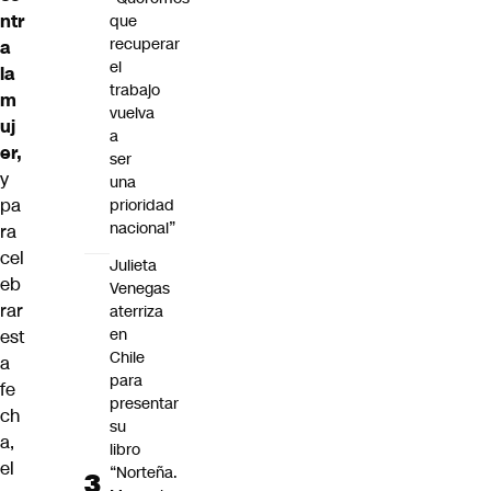
ntr
que
recuperar
a
el
la
trabajo
m
vuelva
uj
a
er,
ser
y
una
pa
prioridad
nacional”
ra
cel
Julieta
eb
Venegas
rar
aterriza
en
est
Chile
a
para
fe
presentar
ch
su
a,
libro
el
“Norteña.