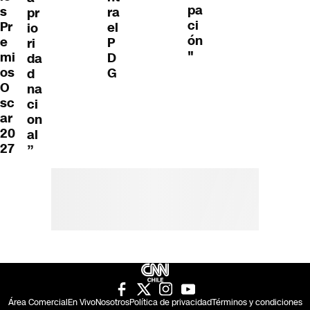
pa
s
ra
pr
ci
Pr
el
io
ón
e
P
ri
"
mi
D
da
os
G
d
O
na
sc
ci
ar
on
20
al
27
”
Área Comercial
En Vivo
Nosotros
Política de privacidad
Términos y condiciones