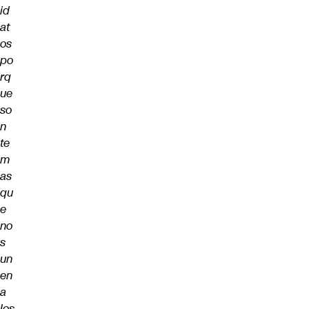
id
at
os
po
rq
ue
so
n
te
m
as
qu
e
no
s
un
en
a
los