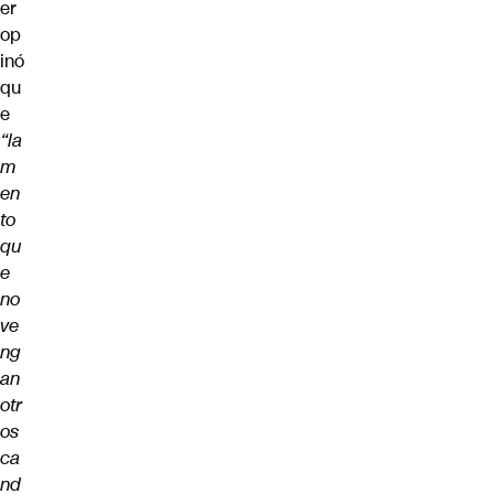
er
op
inó
qu
e
“la
m
en
to
qu
e
no
ve
ng
an
otr
os
ca
nd