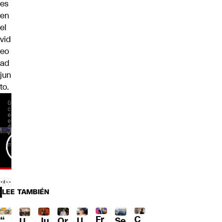
es
en
el
vid
eo
ad
jun
to.
LEE TAMBIÉN
Fr
C
“
Ju
Or
U
Se
U