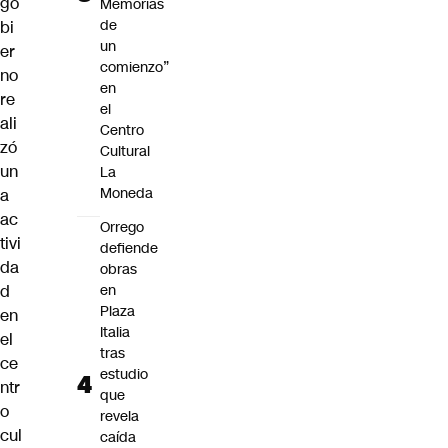
go
Memorias
de
bi
un
er
comienzo”
no
en
re
el
ali
Centro
zó
Cultural
un
La
Moneda
a
ac
Orrego
tivi
defiende
da
obras
d
en
Plaza
en
Italia
el
tras
ce
estudio
ntr
que
o
revela
cul
caída