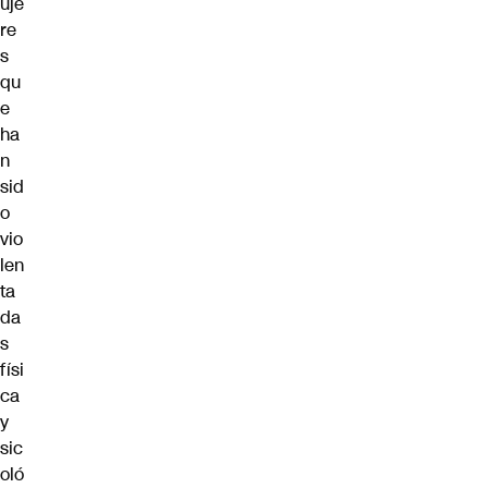
uje
re
s
qu
e
ha
n
sid
o
vio
len
ta
da
s
físi
ca
y
sic
oló