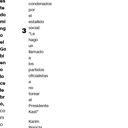
es
condenados
te
por
do
el
mi
estallido
social:
ng
"Le
o
hago
el
un
Go
llamado
bi
a
en
los
o
partidos
oficialistas
lo
a
ce
no
le
torear
br
al
ó,
Presidente
co
Kast"
m
Karim
o
Bianchi