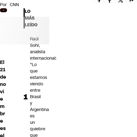
Por
CNN
Futuro 360
LO
Opinión
MÁS
LEÍDO
Raúl
Sohr,
analista
internacional:
El
"Lo
21
que
de
estamos
no
viendo
entre
vi
Brasil
e
y
m
Argentina
br
es
e
un
es
quiebre
el
que