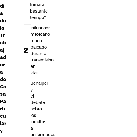
tomará
dí
bastante
a
tiempo"
de
la
Influencer
mexicano
Tr
muere
ab
baleado
aj
durante
ad
transmisión
or
en
a
vivo
de
Schalper
Ca
y
sa
el
Pa
debate
rti
sobre
los
cu
indultos
lar
a
y
uniformados