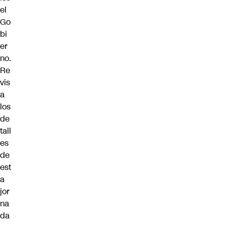
el
Go
bi
er
no.
Re
vis
a
los
de
tall
es
de
est
a
jor
na
da