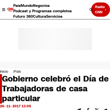
País
Mundo
Negocios
Radio
Podcast y Programas completos
CNN
Futuro 360
Cultura
Servicios
País
Mundo
Negocios
Inicio
País
Gobierno celebró el Día de
Deportes
Programas completos
Trabajadoras de casa
Cultura
Servicios
particular
Bits
CNN Data
26- 11- 2017 13:05
CNN tiempo