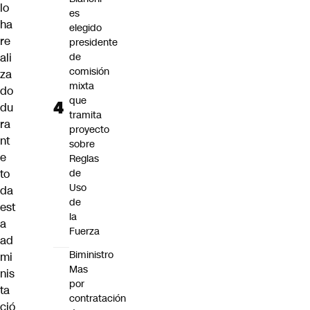
lo
es
ha
elegido
re
presidente
ali
de
comisión
za
mixta
do
que
du
tramita
ra
proyecto
nt
sobre
e
Reglas
to
de
Uso
da
de
est
la
a
Fuerza
ad
Biministro
mi
Mas
nis
por
ta
contratación
ció