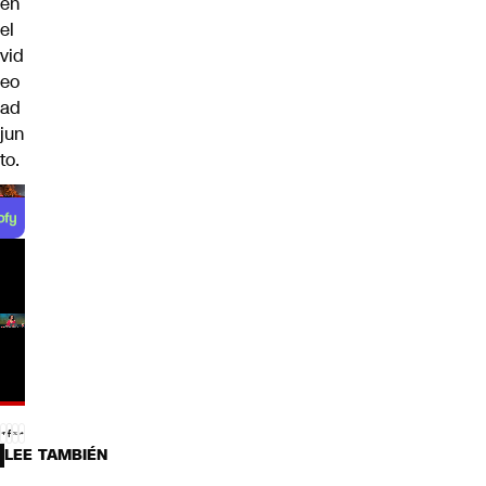
en
el
vid
eo
ad
jun
to.
LEE TAMBIÉN