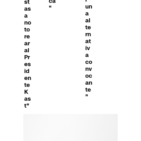
cá
st
un
"
as
a
a
al
no
te
to
rn
re
at
ar
iv
al
a
Pr
co
es
nv
id
oc
en
an
te
te
K
"
as
t"