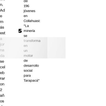
de
n.
196
Ad
jóvenes
e
en
Collahuasi:
m
"La
ás
minería
est
se
a
transforma
jor
en
na
un
da
motor
de
se
desarrollo
cel
social
eb
para
rar
Tarapacá"
on
2
añ
os