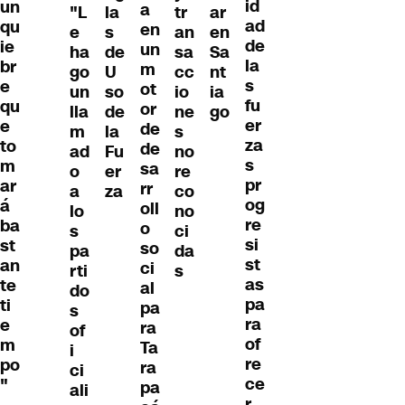
id
un
a
"L
la
tr
ar
ad
qu
en
e
s
an
en
de
ie
un
ha
de
sa
Sa
la
br
m
go
U
cc
nt
s
e
ot
un
so
io
ia
fu
qu
or
lla
de
ne
go
er
e
de
m
la
s
za
to
de
ad
Fu
no
s
m
sa
o
er
re
pr
ar
rr
a
za
co
og
á
oll
lo
no
re
ba
o
s
ci
si
st
so
pa
da
st
an
ci
rti
s
as
te
al
do
pa
ti
pa
s
ra
e
ra
of
of
m
Ta
i
re
po
ra
ci
ce
"
pa
ali
r