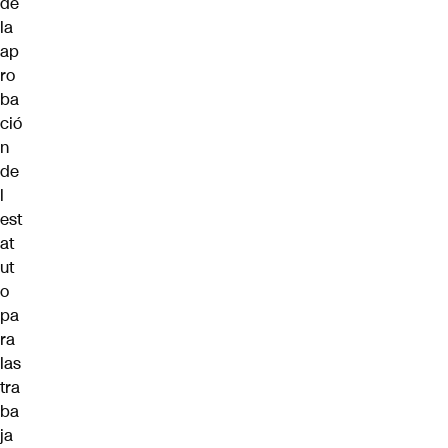
de
la
ap
ro
ba
ció
n
de
l
est
at
ut
o
pa
ra
las
tra
ba
ja