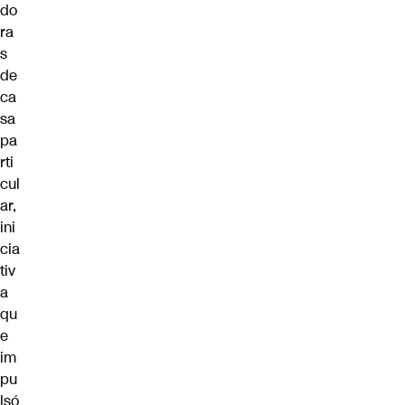
do
ra
s
de
ca
sa
pa
rti
cul
ar,
ini
cia
tiv
a
qu
e
im
pu
lsó