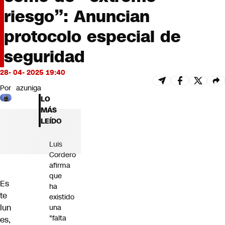
Futuro 360
riesgo”: Anuncian
Opinión
protocolo especial de
seguridad
28- 04- 2025 19:40
Por
azuniga
LO
MÁS
LEÍDO
Luis
Cordero
afirma
que
Es
ha
te
existido
lun
una
"falta
es,