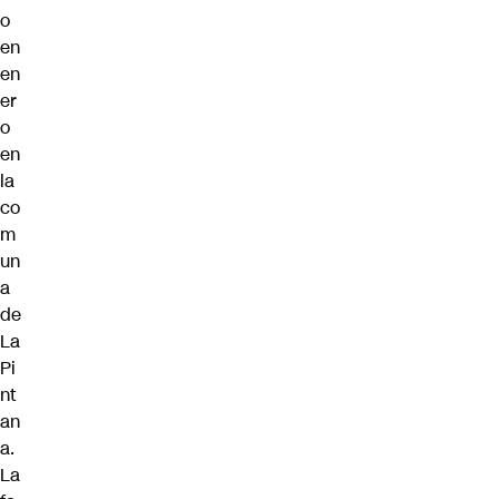
o
en
en
er
o
en
la
co
m
un
a
de
La
Pi
nt
an
a.
La