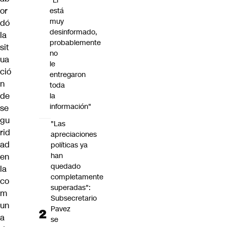
"Él
or
está
muy
dó
desinformado,
la
probablemente
sit
no
ua
le
ció
entregaron
n
toda
de
la
información"
se
gu
"Las
rid
apreciaciones
ad
políticas ya
han
en
quedado
la
completamente
co
superadas":
m
Subsecretario
un
Pavez
a
se