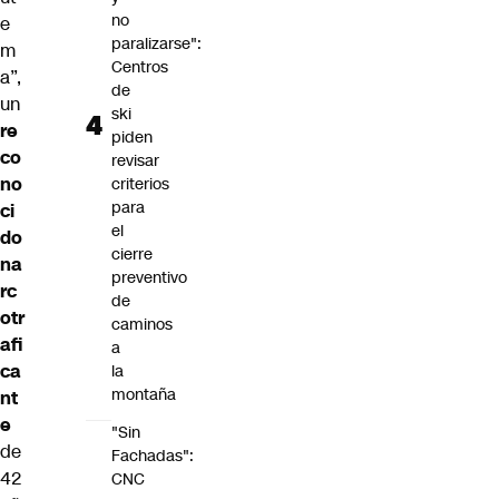
no
e
paralizarse":
m
Centros
a”,
de
un
ski
re
piden
co
revisar
no
criterios
para
ci
el
do
cierre
na
preventivo
rc
de
otr
caminos
afi
a
ca
la
montaña
nt
e
"Sin
de
Fachadas":
42
CNC