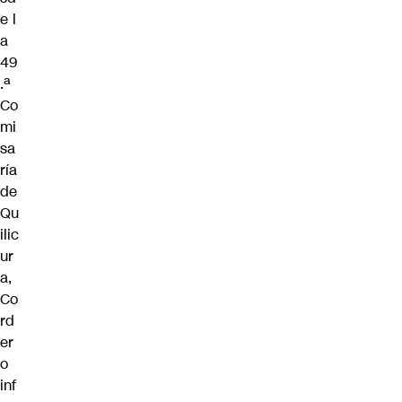
e l
a
49
.ª
Co
mi
sa
ría
de
Qu
ilic
ur
a,
Co
rd
er
o
inf