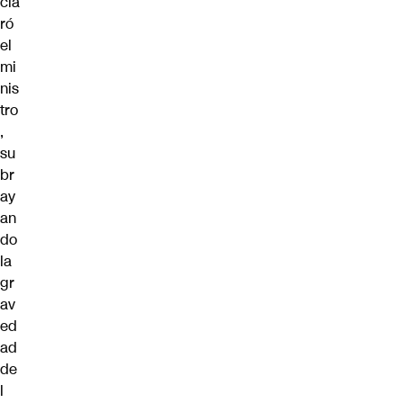
cla
ró
el
mi
nis
tro
,
su
br
ay
an
do
la
gr
av
ed
ad
de
l