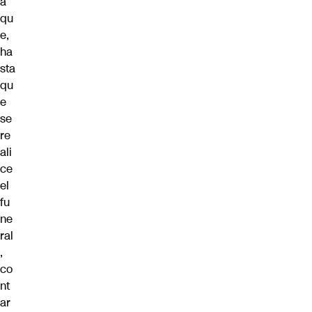
a
qu
e,
ha
sta
qu
e
se
re
ali
ce
el
fu
ne
ral
,
co
nt
ar