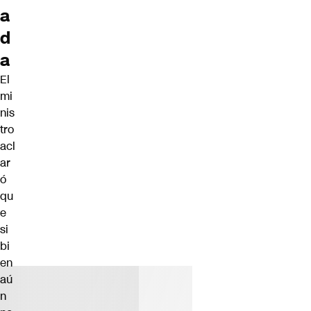
a
d
a
El
mi
nis
tro
acl
ar
ó
qu
e
si
bi
en
aú
n