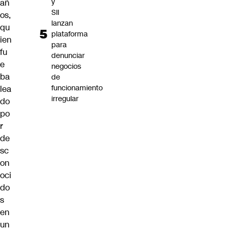
y
añ
SII
os,
lanzan
qu
plataforma
ien
para
fu
denunciar
e
negocios
ba
de
funcionamiento
lea
irregular
do
po
r
de
sc
on
oci
do
s
en
un