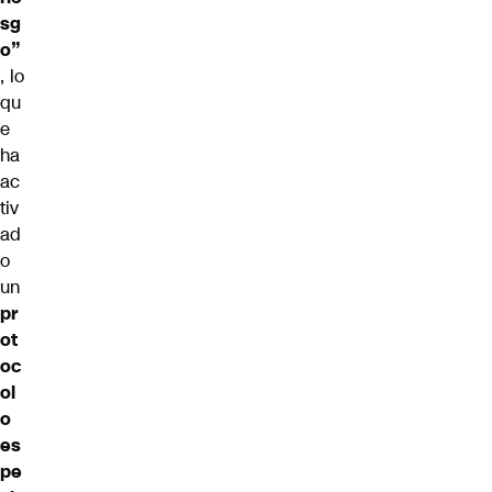
sg
o”
, lo
qu
e
ha
ac
tiv
ad
o
un
pr
ot
oc
ol
o
es
pe