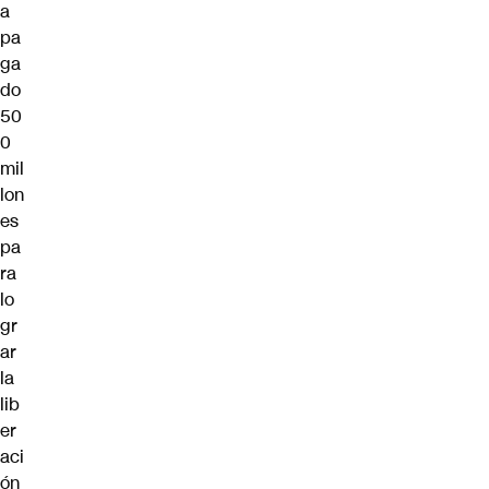
a
pa
ga
do
50
0
mil
lon
es
pa
ra
lo
gr
ar
la
lib
er
aci
ón