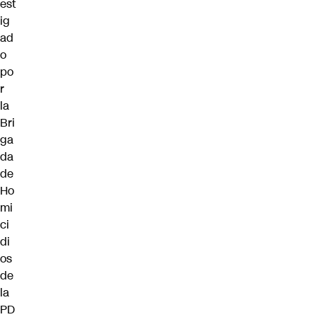
est
ig
ad
o
po
r
la
Bri
ga
da
de
Ho
mi
ci
di
os
de
la
PD