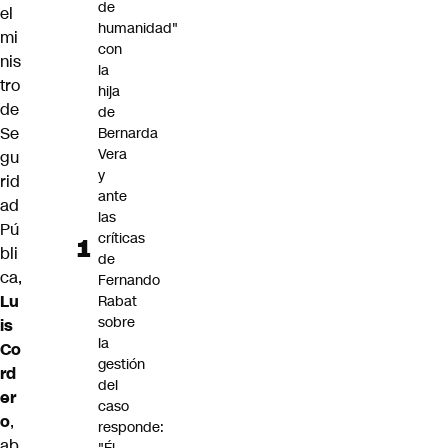
de
el
humanidad"
mi
con
nis
la
tro
hija
de
de
Se
Bernarda
Vera
gu
y
rid
ante
ad
las
Pú
críticas
bli
de
ca,
Fernando
Lu
Rabat
sobre
is
la
Co
gestión
rd
del
er
caso
o
,
responde:
ab