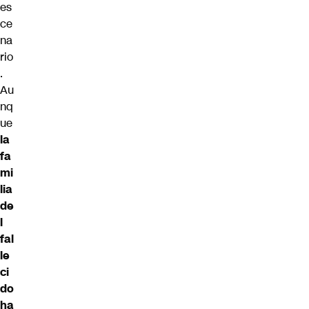
es
ce
na
rio
.
Au
nq
ue
la
fa
mi
lia
de
l
fal
le
ci
do
ha