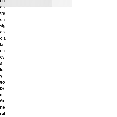
no
en
tra
en
vig
en
cia
la
nu
ev
a
le
y
so
br
e
fu
ne
ral