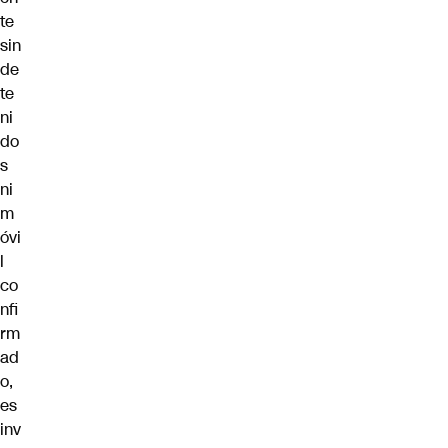
te
sin
de
te
ni
do
s
ni
m
óvi
l
co
nfi
rm
ad
o,
es
inv