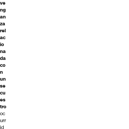
ve
ng
an
za
rel
ac
io
na
da
co
n
un
se
cu
es
tro
oc
urr
id