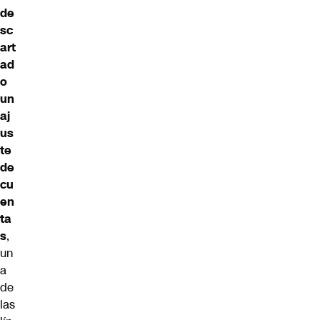
de
sc
art
ad
o
un
aj
us
te
de
cu
en
ta
s
,
un
a
de
las