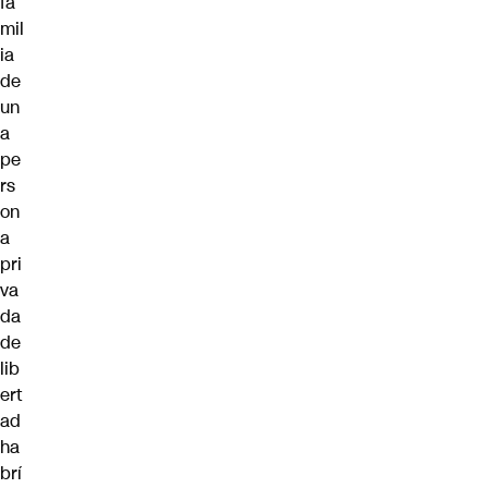
fa
mil
ia
de
un
a
pe
rs
on
a
pri
va
da
de
lib
ert
ad
ha
brí