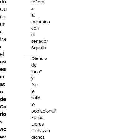
de
refiere
a
Qu
la
ilc
polémica
ur
con
a
el
tra
senador
s
Squella
el
"Señora
as
de
es
feria"
in
y
at
"se
le
o
salió
de
lo
Ca
poblacional":
rlo
Ferias
s
Libres
Ac
rechazan
ev
dichos