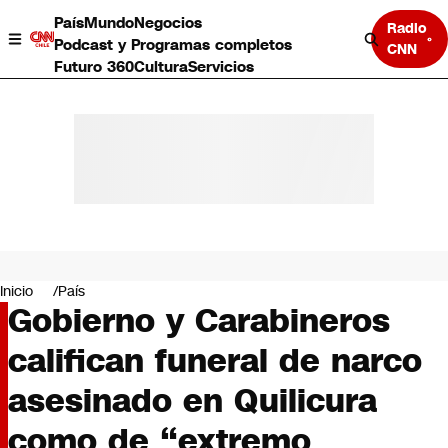
País
Mundo
Negocios
Radio
Podcast y Programas completos
CNN
Futuro 360
Cultura
Servicios
País
Mundo
Negocios
Inicio
País
Gobierno y Carabineros
Deportes
Programas completos
califican funeral de narco
Cultura
Servicios
asesinado en Quilicura
Bits
CNN Data
como de “extremo
CNN tiempo