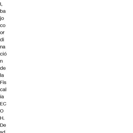
I,
ba
jo
co
or
di
na
ció
n
de
la
Fis
cal
ía
EC
O
H.
De
sd