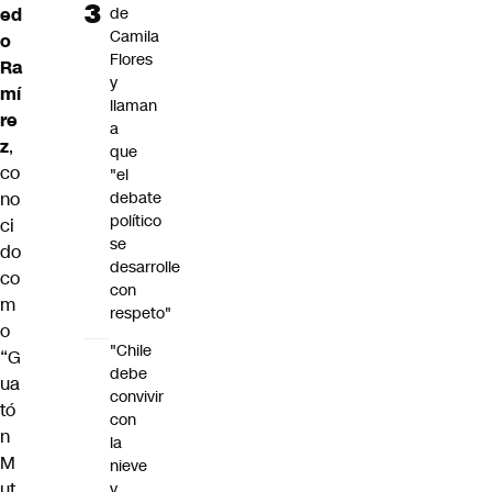
de
ed
Camila
o
Flores
Ra
y
mí
llaman
re
a
z
,
que
co
"el
debate
no
político
ci
se
do
desarrolle
co
con
m
respeto"
o
"Chile
“G
debe
ua
convivir
tó
con
n
la
M
nieve
ut
y