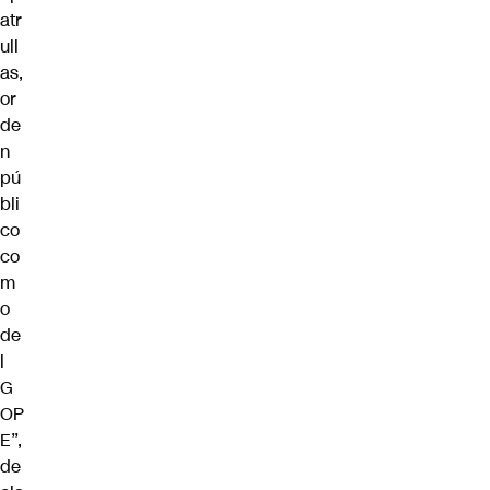
atr
ull
as,
or
de
n
pú
bli
co
co
m
o
de
l
G
OP
E”,
de