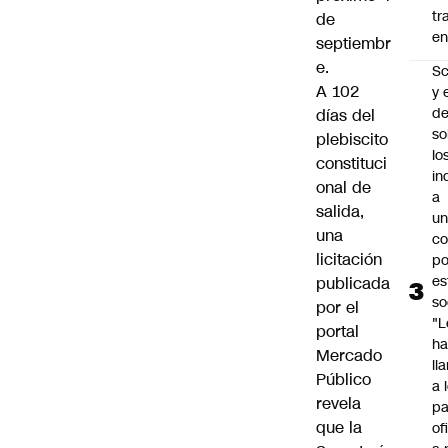
tr
de
en
septiembr
e.
Sc
A 102
y 
d
días del
so
plebiscito
lo
constituci
in
onal de
a
salida,
un
una
c
licitación
po
es
publicada
so
por el
"L
portal
ha
Mercado
ll
Público
a 
revela
pa
que la
of