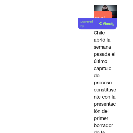
Lea el
powered
artículo
by
Chile
abrió la
semana
pasada el
último
capítulo
del
proceso
constituye
nte
con la
presentac
ión del
primer
borrador
de la