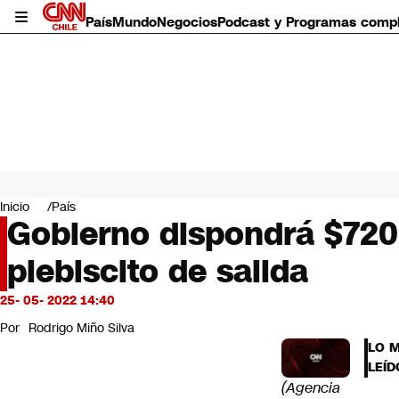
País
Mundo
Negocios
Podcast y Programas comp
País
Mundo
Inicio
País
Negocios
Gobierno dispondrá $720 
Deportes
plebiscito de salida
Programas completos
Cultura
Servicios
25- 05- 2022 14:40
Bits
Por
Rodrigo Miño Silva
CNN Data
LO 
CNN tiempo
LEÍD
Futuro 360
(Agencia
Opinión