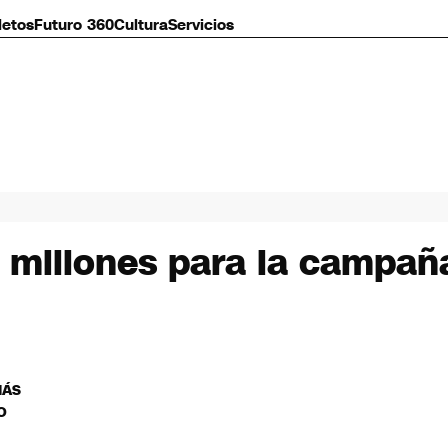
letos
Futuro 360
Cultura
Servicios
millones para la campaña
MÁS
O