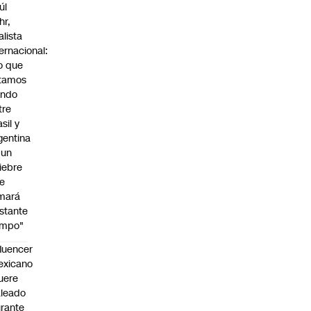
úl
hr,
alista
ternacional:
o que
tamos
endo
tre
sil y
gentina
 un
iebre
e
mará
stante
empo"
fluencer
exicano
uere
leado
rante