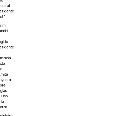
no
rear al
esidente
st"
rim
anchi
egido
esidente
e
misión
xta
ue
amita
oyecto
bre
glas
 Uso
 la
erza
ministro