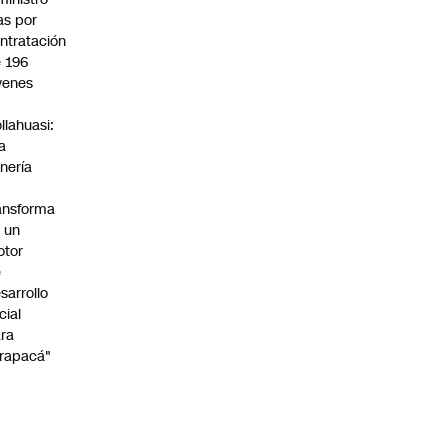
s por
ntratación
 196
venes
n
llahuasi:
a
nería
ansforma
 un
otor
e
sarrollo
cial
ra
rapacá"