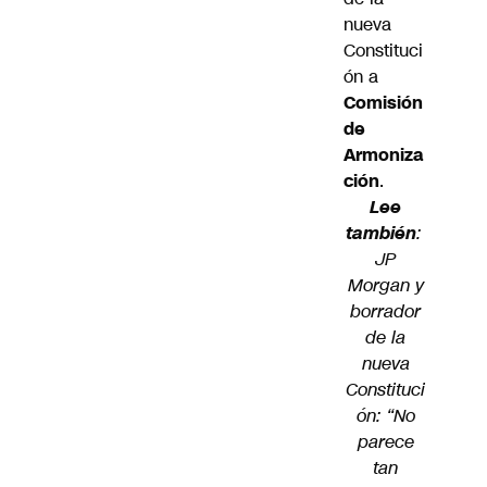
nueva
Constituci
ón a
Comisión
de
Armoniza
ción
.
Lee
también
:
JP
Morgan y
borrador
de la
nueva
Constituci
ón: “No
parece
tan