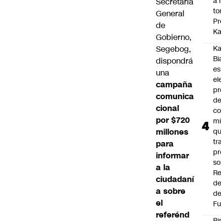
a 
Secretaría
to
General
Pr
de
Ka
Gobierno,
Segebog,
Ka
Bi
dispondrá
es
una
el
campaña
pr
comunica
d
cional
co
por $720
mi
millones
q
tr
para
pr
informar
so
a la
Re
ciudadaní
de
a sobre
de
el
Fu
referénd
Bi