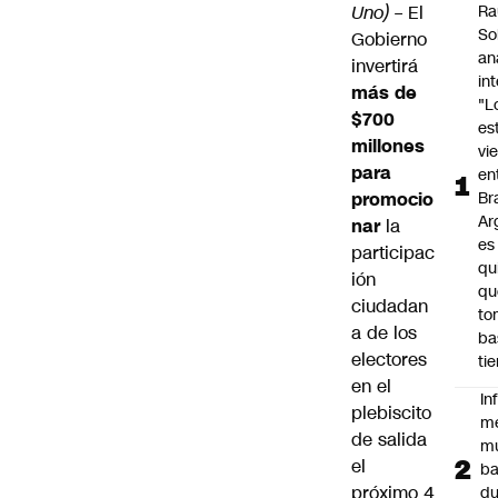
Uno)
– El
Ra
So
Gobierno
an
invertirá
in
más de
"L
$700
es
millones
vi
para
en
promocio
Bra
Ar
nar
la
es
participac
qu
ión
qu
ciudadan
to
a de los
ba
electores
ti
en el
In
plebiscito
m
de salida
m
el
ba
próximo 4
du