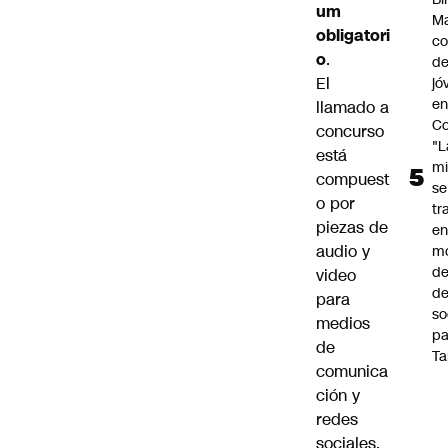
um
Ma
obligatori
co
o
.
de
El
jó
e
llamado a
Co
concurso
"L
está
mi
compuest
se
o por
tr
piezas de
en
audio y
m
d
video
de
para
so
medios
pa
de
Ta
comunica
ción y
redes
sociales.