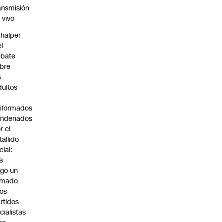
ansmisión
 vivo
halper
el
ebate
bre
s
dultos
iformados
ondenados
r el
tallido
cial:
e
go un
amado
los
rtidos
icialistas