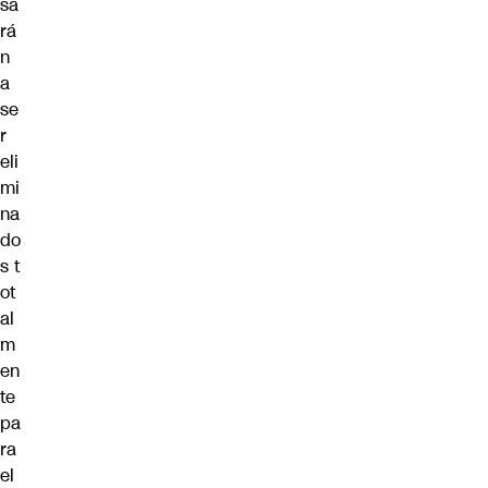
sa
rá
n
a
se
r
eli
mi
na
do
s t
ot
al
m
en
te
pa
ra
el