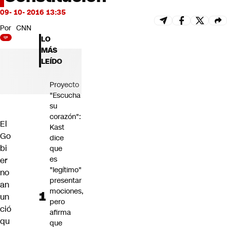
Futuro 360
09- 10- 2016 13:35
Opinión
Por
CNN
LO
MÁS
LEÍDO
Proyecto
"Escucha
su
corazón":
El
Kast
Go
dice
bi
que
es
er
"legítimo"
no
presentar
an
mociones,
un
pero
ció
afirma
qu
que