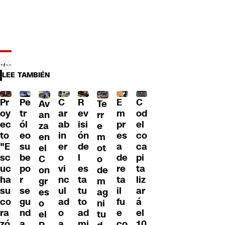
LEE TAMBIÉN
Pr
C
R
E
C
Pe
Av
Te
oy
ar
ev
m
od
tr
an
rr
ec
ab
isi
pr
el
ól
za
e
to
in
ón
es
co
eo
en
m
"E
er
de
a
ca
su
el
ot
sc
o
l
de
pi
be
C
o
uc
vi
es
re
ta
po
on
de
ha
nc
ta
ta
liz
r
gr
m
su
ul
tu
il
ar
se
es
ag
co
ad
to
fu
á
gu
o
ni
ra
o
ad
e
el
nd
el
tu
zó
a
mi
co
10
a