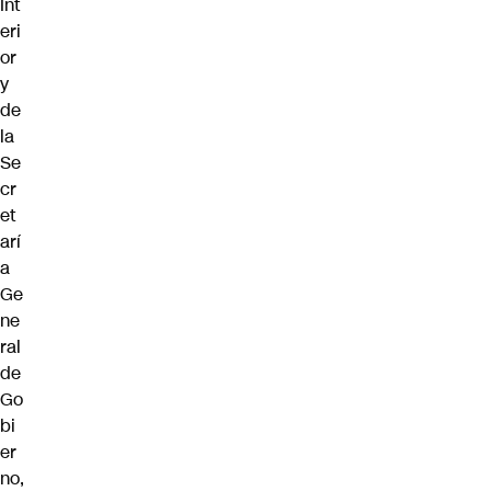
Int
eri
or
y
de
la
Se
cr
et
arí
a
Ge
ne
ral
de
Go
bi
er
no,