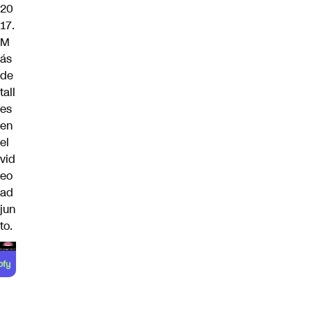
20
17.
M
ás
de
tall
es
en
el
vid
eo
ad
jun
to.