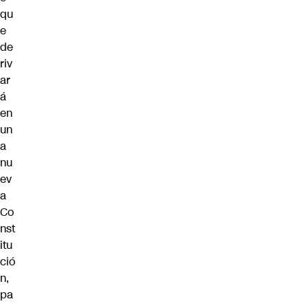
qu
e
de
riv
ar
á
en
un
a
nu
ev
a
Co
nst
itu
ció
n,
pa