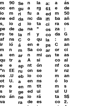
m
n
la
a
ás
90
Se
a:
oc
a
rg
e
de
en
gu
61
io
fu
a
m
50
m
ri
ed
ne
nc
da
ba
añ
ed
da
ifi
s,
io
ta
ra
os
io
d
ci
pe
na
"
za
:
de
de
os
ro
ri
y
da
G
te
la
co
af
o
qu
:
an
ns
C
la
ir
en
e
C
an
ió
á
ps
m
Sa
co
or
ci
n
m
ar
a
n
mi
te
as
en
ar
on
qu
A
si
co
al
tr
a
e
nt
ón
nf
ca
e
ap
"n
on
se
ir
nz
EE
ru
os
io
co
m
an
.U
eb
ot
en
ns
ó
lo
U.
a
ro
m
tit
m
s
e
en
s
ed
ui
ul
U
Ir
ge
no
io
rá
ta
S$
án
ne
va
de
es
co
2.
ra