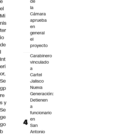
e
de
la
el
Cámara
Mi
aprueba
nis
en
ter
general
io
el
de
proyecto
l
Carabinero
Int
vinculado
eri
a
or,
Cartel
Se
Jalisco
Nueva
gp
Generación:
re
Detienen
s y
a
Se
funcionario
ge
en
go
San
b
Antonio