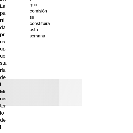
que
La
comisión
pa
se
rti
constituirá
da
esta
pr
semana
es
up
ue
sta
ria
de
l
Mi
nis
ter
io
de
l