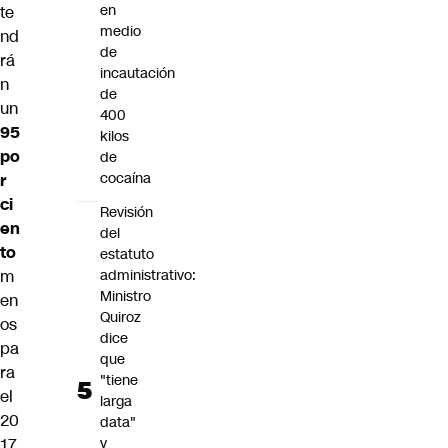
en
te
medio
nd
de
rá
incautación
n
de
un
400
95
kilos
po
de
cocaína
r
ci
Revisión
en
del
to
estatuto
m
administrativo:
Ministro
en
Quiroz
os
dice
pa
que
ra
"tiene
el
larga
20
data"
17.
y