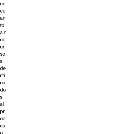
en
cu
an
to
a r
ec
ur
so
s
de
sti
na
do
s
al
pr
oc
es
o