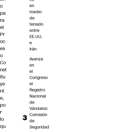
o
en
medio
pa
de
ra
tensión
el
entre
Pr
EE.UU.
oc
e
es
Irán
o
Avanza
Co
en
nst
el
itu
Congreso
ye
el
Registro
nt
Nacional
e,
de
po
Vándalos:
r
Comisión
lo
de
qu
Seguridad