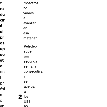
e
"nosotros
no
re
vamos
du
a
cir
avanzar
á
en
el
esa
pr
materia"
os
Petróleo
up
sube
ue
por
st
segunda
o
semana
de
consecutiva
y
l
se
pr
acerca
óxi
a
m
los
o
US$
añ
90