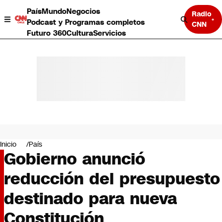
País
Mundo
Negocios
Radio
Podcast y Programas completos
CNN
Futuro 360
Cultura
Servicios
País
Mundo
Negocios
Inicio
País
Gobierno anunció
Deportes
Programas completos
reducción del presupuesto
Cultura
Servicios
destinado para nueva
Bits
CNN Data
Constitución
CNN tiempo