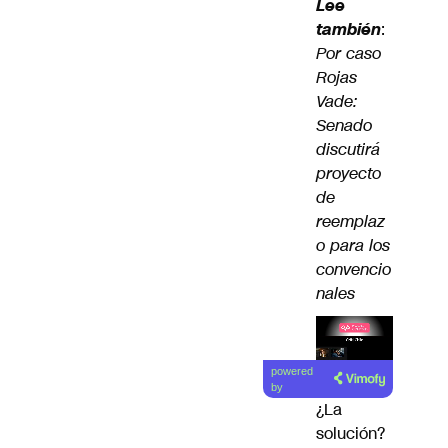
Lee
también
:
Por caso
Rojas
Vade:
Senado
discutirá
proyecto
de
reemplaz
o para los
convencio
nales
Lea el
powered
artículo
by
¿La
solución?