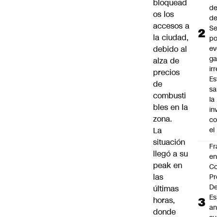
bloquead
de
os los
de
accesos a
Se
la ciudad,
po
debido al
ev
ga
alza de
ir
precios
Es
de
sa
combusti
la
bles en la
in
zona.
co
La
el
situación
Fr
llegó a su
e
peak en
Co
las
Pr
De
últimas
Es
horas,
an
donde