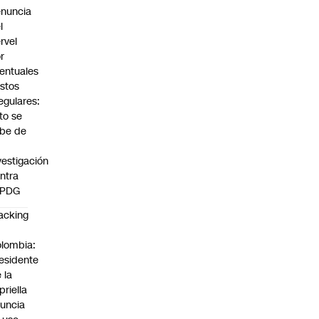
nuncia
l
rvel
r
entuales
stos
regulares:
to se
be de
vestigación
ntra
 PDG
acking
n
lombia:
esidente
 la
priella
uncia