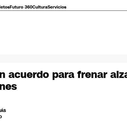
letos
Futuro 360
Cultura
Servicios
 acuerdo para frenar alz
anes
MÁS
O