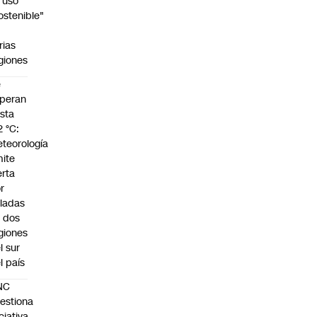
 uso
ostenible"
n
rias
giones
e
peran
sta
2 °C:
teorología
ite
erta
r
ladas
 dos
giones
l sur
l país
NC
estiona
iciativa