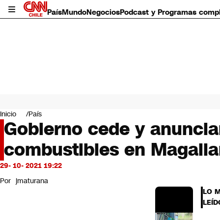
País
Mundo
Negocios
Podcast y Programas comp
País
Mundo
Inicio
País
Negocios
Gobierno cede y anuncian
Deportes
combustibles en Magall
Programas completos
Cultura
Servicios
29- 10- 2021 19:22
Bits
Por
jmaturana
CNN Data
LO 
CNN tiempo
LEÍD
Futuro 360
Opinión