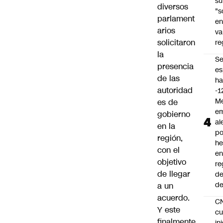
su
diversos
"s
parlament
e
arios
va
solicitaron
re
la
S
presencia
es
de las
ha
autoridad
-1
Me
es de
em
gobierno
al
en la
po
región,
he
con el
en
objetivo
re
de llegar
de
de
a un
acuerdo.
C
Y este
cu
finalmente
in