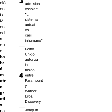
ció
admisión
en
escolar:
“El
La
sistema
M
actual
on
es
ed
casi
a
inhumano”
qu
Reino
e
Unido
ha
autoriza
br
la
á
fusión
m
entre
etr
Paramount
y
o
Warner
gr
Bros.
ati
Discovery
s
Joaquín
pa