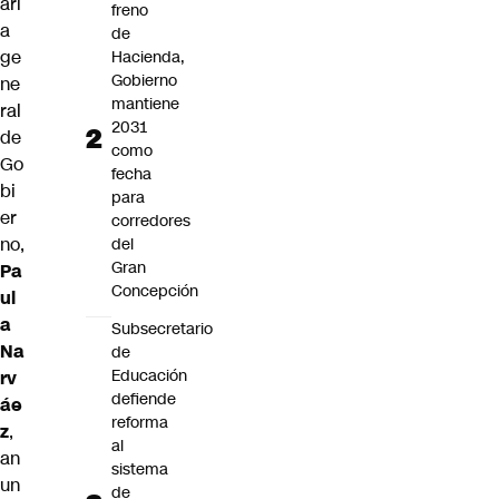
ari
freno
a
de
ge
Hacienda,
Gobierno
ne
mantiene
ral
2031
de
como
Go
fecha
bi
para
er
corredores
no,
del
Gran
Pa
Concepción
ul
a
Subsecretario
Na
de
Educación
rv
defiende
áe
reforma
z
,
al
an
sistema
un
de