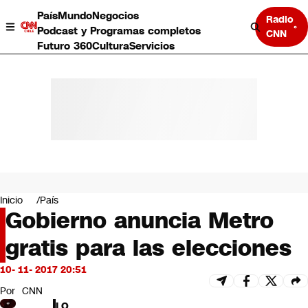
País
Mundo
Negocios
Radio
Podcast y Programas completos
CNN
Futuro 360
Cultura
Servicios
País
Mundo
Negocios
Inicio
País
Gobierno anuncia Metro
Deportes
Programas completos
gratis para las elecciones
Cultura
Servicios
10- 11- 2017 20:51
Bits
CNN Data
Por
CNN
CNN tiempo
LO