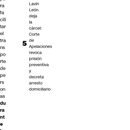
Lavín
ra
León
fa
deja
cili
la
tar
cárcel:
el
Corte
tra
de
Apelaciones
ns
revoca
po
prisión
rte
preventiva
de
y
pe
decreta
rs
arresto
on
domiciliario
as
du
ra
nt
e