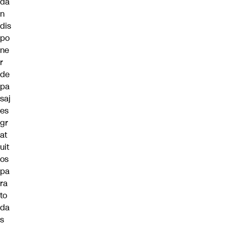
da
n
dis
po
ne
r
de
pa
saj
es
gr
at
uit
os
pa
ra
to
da
s