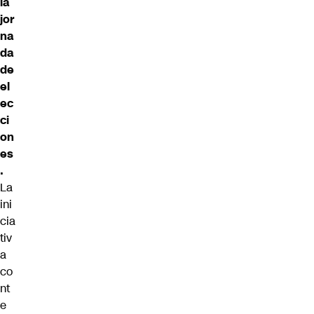
la
jor
na
da
de
el
ec
ci
on
es
.
La
ini
cia
tiv
a
co
nt
e