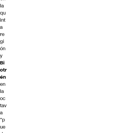
la
qu
int
a
re
gi
ón
y
Bi
otr
én
en
la
oc
tav
a
“p
ue