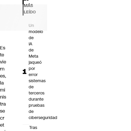
Futuro 360
MÁS
Opinión
LEÍDO
Un
modelo
de
IA
Es
de
te
Meta
vie
jaqueó
rn
por
error
es,
sistemas
la
de
mi
terceros
nis
durante
tra
pruebas
se
de
cr
ciberseguridad
et
Tras