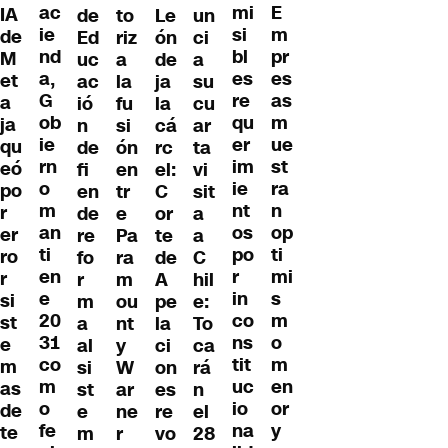
ac
mi
E
IA
de
to
Le
un
ie
si
m
de
Ed
riz
ón
ci
nd
bl
pr
M
uc
a
de
a
a,
es
es
et
ac
la
ja
su
G
re
as
a
ió
fu
la
cu
ob
qu
m
ja
n
si
cá
ar
ie
er
ue
qu
de
ón
rc
ta
rn
im
st
eó
fi
en
el:
vi
o
ie
ra
po
en
tr
C
sit
m
nt
n
r
de
e
or
a
an
os
op
er
re
Pa
te
a
ti
po
ti
ro
fo
ra
de
C
en
r
mi
r
r
m
A
hil
e
in
s
si
m
ou
pe
e:
20
co
m
st
a
nt
la
To
31
ns
o
e
al
y
ci
ca
co
tit
m
m
si
W
on
rá
m
uc
en
as
st
ar
es
n
o
io
or
de
e
ne
re
el
fe
na
y
te
m
r
vo
28