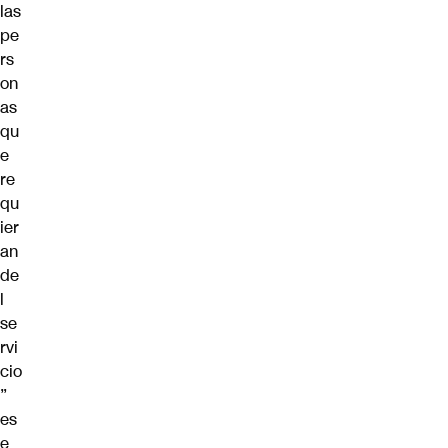
las
pe
rs
on
as
qu
e
re
qu
ier
an
de
l
se
rvi
cio
”
es
e