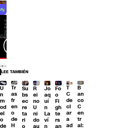
LEE TAMBIÉN
Tr
T
B
U
Su
R
Jo
Fo
as
C
an
n
bs
ei
aq
o
fr
de
co
m
ec
no
uí
Fi
en
cl
C
od
re
U
n
gh
o
ar
en
el
ta
ni
La
te
de
a
tr
o
ri
do
ví
rs
H
ad
al:
de
o
au
n
an