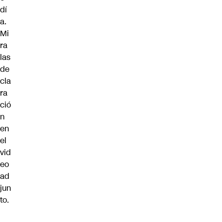
dí
a.
Mi
ra
las
de
cla
ra
ció
n
en
el
vid
eo
ad
jun
to.