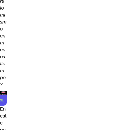
rá
lo
mi
sm
o
en
m
en
os
tie
m
po
?
En
est
e
pu