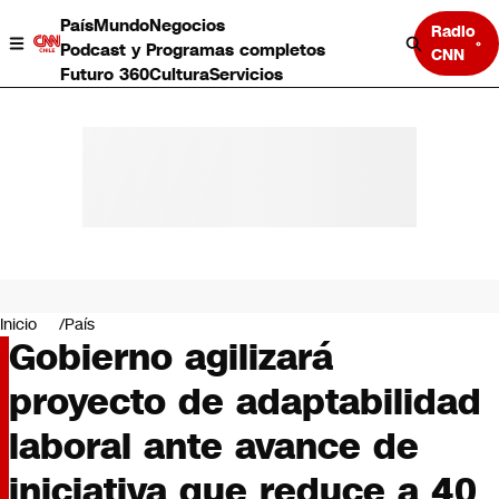
País
Mundo
Negocios
Radio
Podcast y Programas completos
CNN
Futuro 360
Cultura
Servicios
País
Mundo
Negocios
Inicio
País
Gobierno agilizará
Deportes
Programas completos
proyecto de adaptabilidad
Cultura
Servicios
laboral ante avance de
Bits
CNN Data
iniciativa que reduce a 40
CNN tiempo