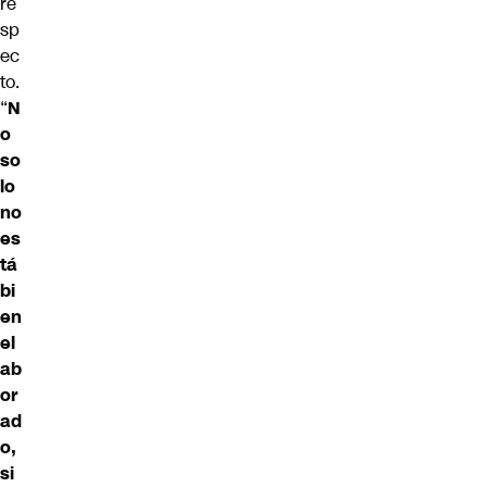
re
sp
ec
to.
“
N
o
so
lo
no
es
tá
bi
en
el
ab
or
ad
o,
si