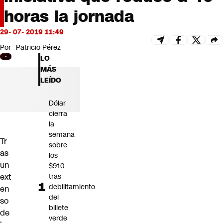
Futuro 360
horas la jornada
Opinión
29- 07- 2019 11:49
Por
Patricio Pérez
LO
MÁS
LEÍDO
Dólar
cierra
la
semana
Tr
sobre
as
los
un
$910
ext
tras
debilitamiento
en
del
so
billete
de
verde