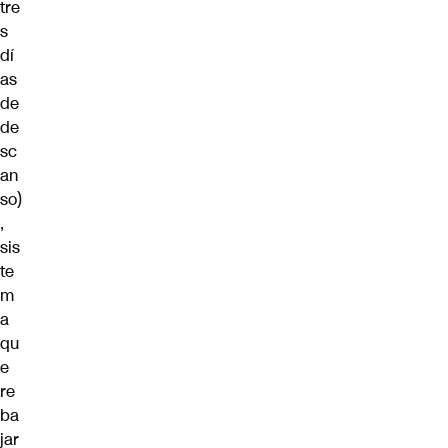
tre
s
dí
as
de
de
sc
an
so)
,
sis
te
m
a
qu
e
re
ba
jar