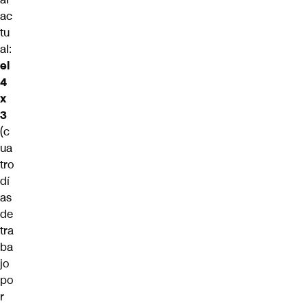
ac
tu
al:
el
4
x
3
(c
ua
tro
dí
as
de
tra
ba
jo
po
r