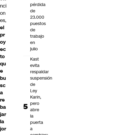
pérdida
nci
de
on
23.000
es,
puestos
el
de
pr
trabajo
oy
en
ec
julio
to
Kast
qu
evita
e
respaldar
bu
suspensión
de
sc
Ley
a
Karin,
re
pero
ba
abre
jar
la
la
puerta
jor
a