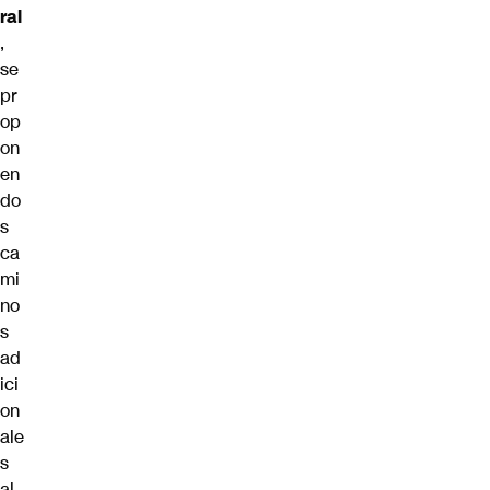
ral
,
se
pr
op
on
en
do
s
ca
mi
no
s
ad
ici
on
ale
s
al