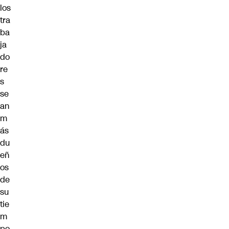
los
tra
ba
ja
do
re
s
se
an
m
ás
du
eñ
os
de
su
tie
m
po