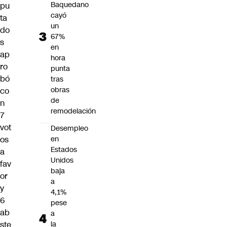
Baquedano
pu
cayó
ta
un
do
67%
s
en
ap
hora
ro
punta
bó
tras
obras
co
de
n
remodelación
7
vot
Desempleo
os
en
Estados
a
Unidos
fav
baja
or
a
y
4,1%
6
pese
ab
a
ste
la