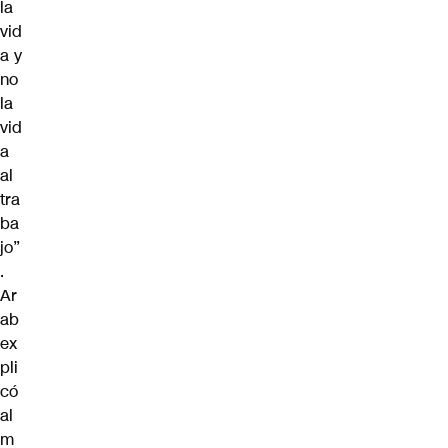
la
vid
a y
no
la
vid
a
al
tra
ba
jo”
.
Ar
ab
ex
pli
có
al
m