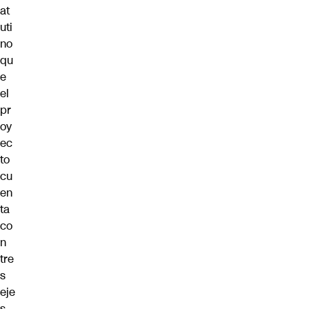
at
uti
no
qu
e
el
pr
oy
ec
to
cu
en
ta
co
n
tre
s
eje
s