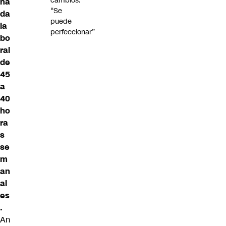
cambios:
na
“Se
da
puede
la
perfeccionar”
bo
ral
de
45
a
40
ho
ra
s
se
m
an
al
es
.
An