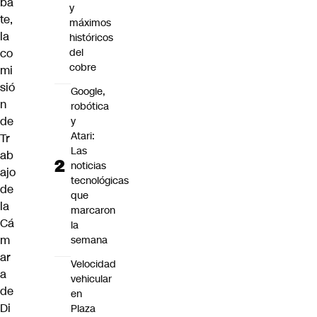
ba
y
te,
máximos
la
históricos
co
del
cobre
mi
sió
Google,
n
robótica
de
y
Atari:
Tr
Las
ab
noticias
ajo
tecnológicas
de
que
la
marcaron
Cá
la
m
semana
ar
Velocidad
a
vehicular
de
en
Di
Plaza