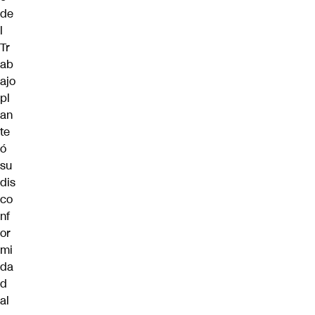
de
l
Tr
ab
ajo
pl
an
te
ó
su
dis
co
nf
or
mi
da
d
al