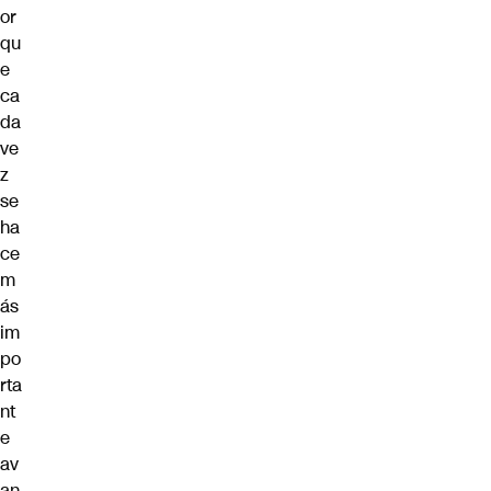
or
qu
e
ca
da
ve
z
se
ha
ce
m
ás
im
po
rta
nt
e
av
an