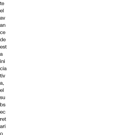
te
el
av
an
ce
de
est
a
ini
cia
tiv
a,
el
su
bs
ec
ret
ari
o