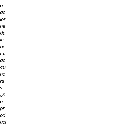
o
de
jor
na
da
la
bo
ral
de
40
ho
ra
s:
¿S
e
pr
od
uci