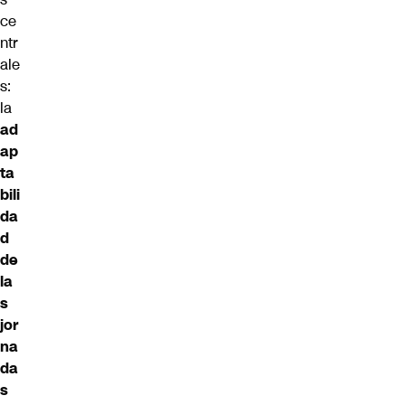
ce
ntr
ale
s:
la
ad
ap
ta
bili
da
d
de
la
s
jor
na
da
s