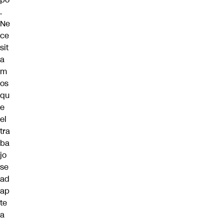
.
Ne
ce
sit
a
m
os
qu
e
el
tra
ba
jo
se
ad
ap
te
a