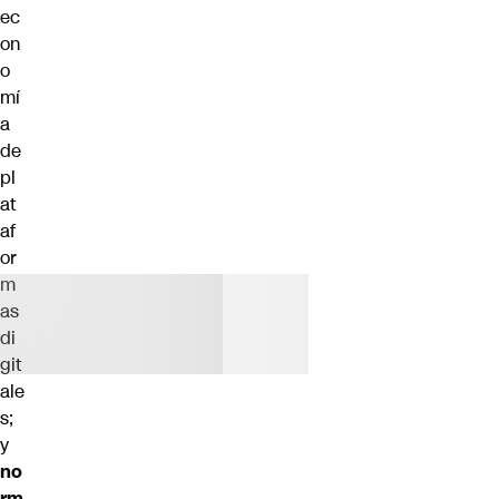
ec
on
o
mí
a
de
pl
at
af
or
m
as
di
git
ale
s;
y
no
rm