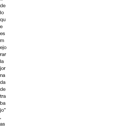
de
lo
qu
e
es
m
ejo
rar
la
jor
na
da
de
tra
ba
jo”
,
as