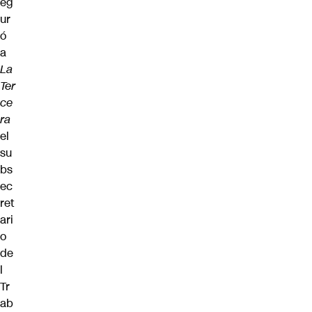
eg
ur
ó
a
La
Ter
ce
ra
el
su
bs
ec
ret
ari
o
de
l
Tr
ab