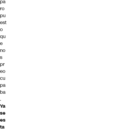
pa
ro
pu
est
o
qu
e
no
s
pr
eo
cu
pa
ba
.
Ya
se
es
ta