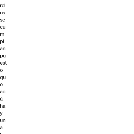
rd
os
se
cu
m
pl
an,
pu
est
o
qu
e
ac
á
ha
y
un
a