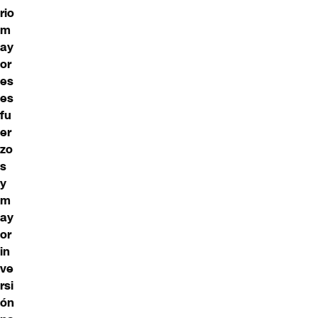
rio
m
ay
or
es
es
fu
er
zo
s
y
m
ay
or
in
ve
rsi
ón