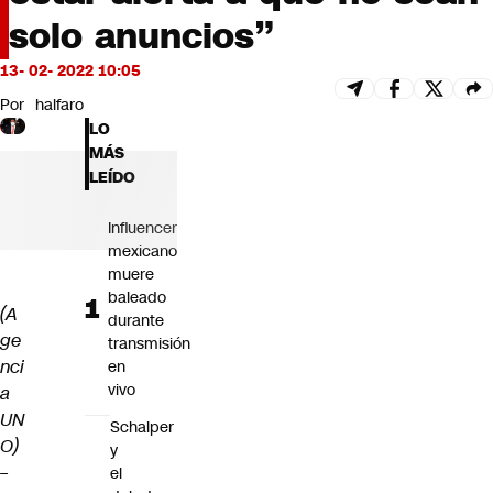
Futuro 360
solo anuncios”
Opinión
13- 02- 2022 10:05
Por
halfaro
LO
MÁS
LEÍDO
Influencer
mexicano
muere
baleado
(A
durante
ge
transmisión
nci
en
vivo
a
UN
Schalper
O)
y
–
el