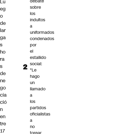
debate
Lu
sobre
eg
los
o
indultos
de
a
lar
uniformados
ga
condenados
s
por
el
ho
estallido
ra
social:
s
"Le
de
hago
ne
un
go
llamado
cia
a
los
ció
partidos
n
oficialistas
en
a
tre
no
17
torear