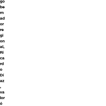
go
be
rn
ad
or
re
gi
on
al,
Ri
ca
rd
o
Dí
az
,
va
lor
ó