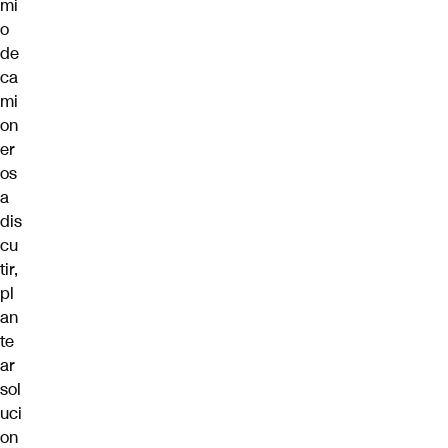
mi
o
de
ca
mi
on
er
os
a
dis
cu
tir,
pl
an
te
ar
sol
uci
on