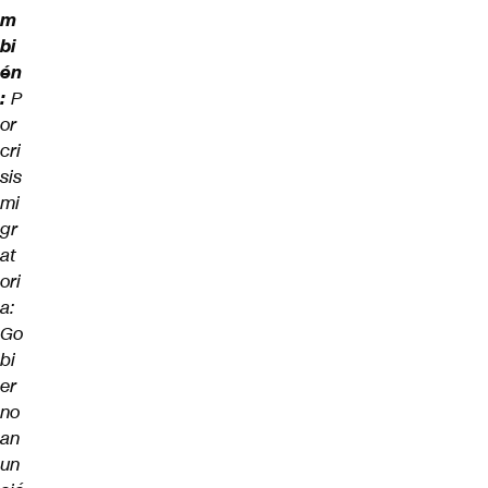
m
bi
én
:
P
or
cri
sis
mi
gr
at
ori
a:
Go
bi
er
no
an
un