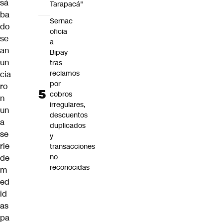
sá
Tarapacá"
ba
Sernac
do
oficia
se
a
an
Bipay
un
tras
reclamos
cia
por
ro
cobros
n
irregulares,
un
descuentos
a
duplicados
se
y
rie
transacciones
no
de
reconocidas
m
ed
id
as
pa