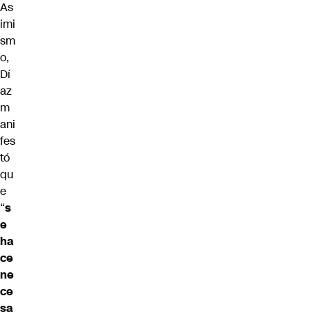
As
imi
sm
o,
Dí
az
m
ani
fes
tó
qu
e
“
s
e
ha
ce
ne
ce
sa