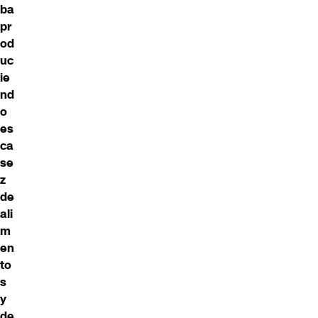
ba
pr
od
uc
ie
nd
o
es
ca
se
z
de
ali
m
en
to
s
y
de