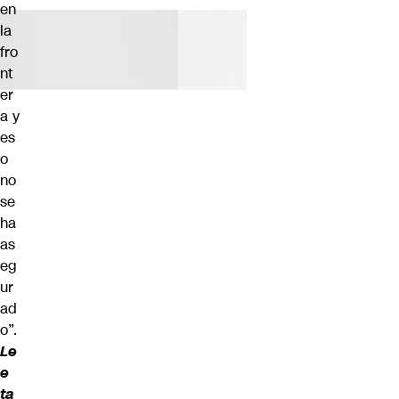
en
la
fro
nt
er
a y
es
o
no
se
ha
as
eg
ur
ad
o”.
Le
e
ta