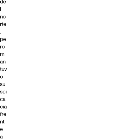
de
l
no
rte
,
pe
ro
m
an
tuv
o
su
spi
ca
cia
fre
nt
e
a