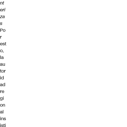
nt
eri
za
s
Po
r
est
o,
la
au
tor
id
ad
re
gi
on
al
ins
isti