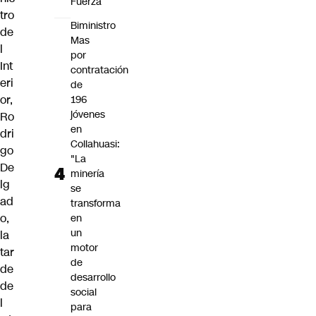
Fuerza
tro
Biministro
de
Mas
l
por
Int
contratación
eri
de
or,
196
jóvenes
Ro
en
dri
Collahuasi:
go
"La
De
minería
lg
se
ad
transforma
o,
en
un
la
motor
tar
de
de
desarrollo
de
social
l
para