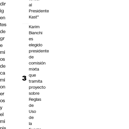
dir
al
ig
Presidente
Kast"
en
tes
Karim
de
Bianchi
gr
es
elegido
e
presidente
mi
de
os
comisión
de
mixta
ca
que
mi
tramita
on
proyecto
sobre
er
Reglas
os
de
y
Uso
el
de
mi
la
nis