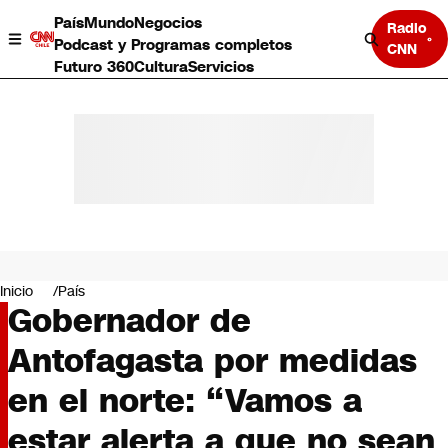
País
Mundo
Negocios
Radio
Podcast y Programas completos
CNN
Futuro 360
Cultura
Servicios
País
Mundo
Negocios
Inicio
País
Gobernador de
Deportes
Programas completos
Antofagasta por medidas
Cultura
Servicios
en el norte: “Vamos a
Bits
CNN Data
estar alerta a que no sean
CNN tiempo