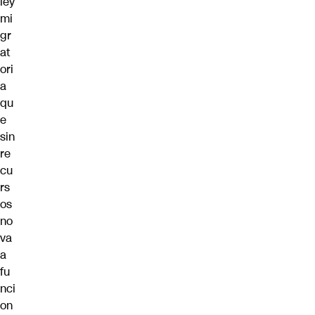
ley
mi
gr
at
ori
a
qu
e
sin
re
cu
rs
os
no
va
a
fu
nci
on