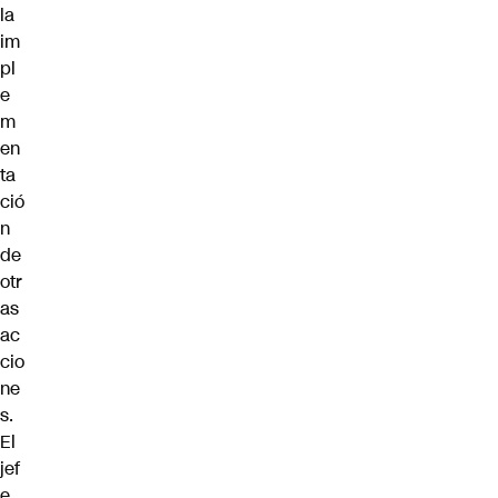
la
im
pl
e
m
en
ta
ció
n
de
otr
as
ac
cio
ne
s.
El
jef
e