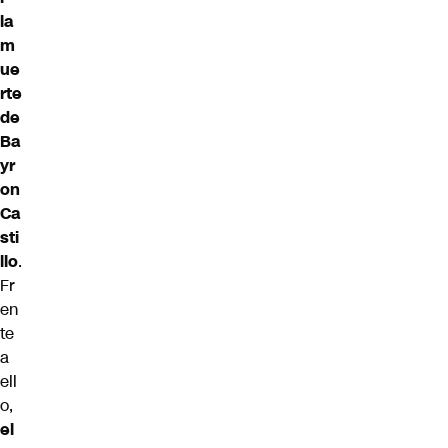
la
m
ue
rte
de
Ba
yr
on
Ca
sti
llo
.
Fr
en
te
a
ell
o,
el