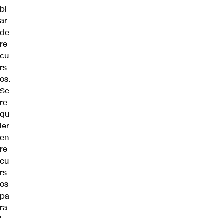
bl
ar
de
re
cu
rs
os.
Se
re
qu
ier
en
re
cu
rs
os
pa
ra