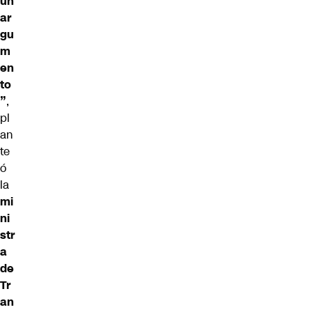
un
ar
gu
m
en
to
”
,
pl
an
te
ó
la
mi
ni
str
a
de
Tr
an