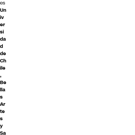
es
Un
iv
er
si
da
d
de
Ch
ile
,
Be
lla
s
Ar
te
s
y
Sa