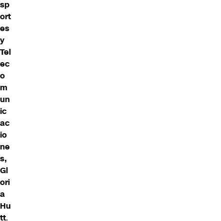
sp
ort
es
y
Tel
ec
o
m
un
ic
ac
io
ne
s,
Gl
ori
a
Hu
tt
.