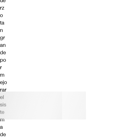
ue
rz
o
ta
n
gr
an
de
po
r
m
ejo
rar
el
sis
te
m
a
de