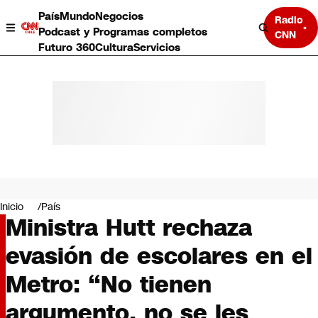
País
Mundo
Negocios
Radio
Podcast y Programas completos
CNN
Futuro 360
Cultura
Servicios
País
Mundo
Negocios
Inicio
País
Ministra Hutt rechaza
Deportes
Programas completos
evasión de escolares en el
Cultura
Servicios
Metro: “No tienen
Bits
CNN Data
argumento, no se les
CNN tiempo