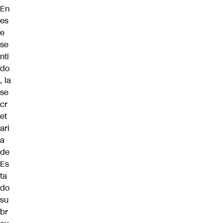
En
es
e
se
nti
do
, la
se
cr
et
ari
a
de
Es
ta
do
su
br