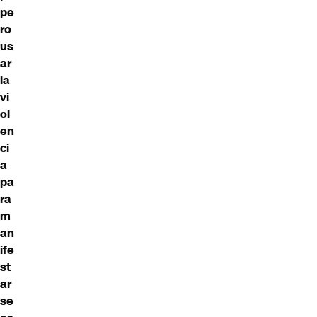
pe
ro
us
ar
la
vi
ol
en
ci
a
pa
ra
m
an
ife
st
ar
se