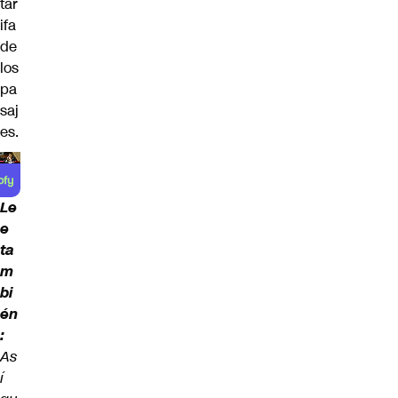
tar
ifa
de
los
pa
saj
es.
Le
e
ta
m
bi
én
:
As
í