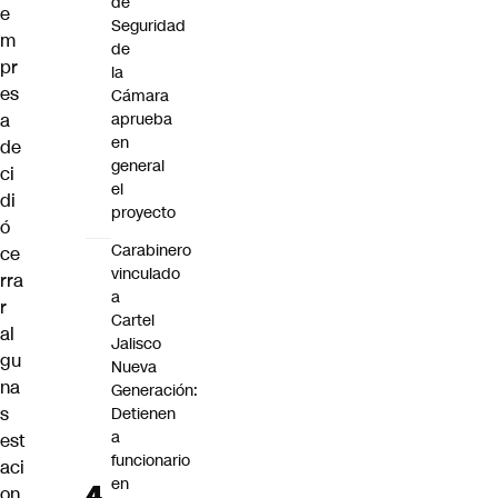
de
e
Seguridad
m
de
pr
la
es
Cámara
a
aprueba
en
de
general
ci
el
di
proyecto
ó
Carabinero
ce
vinculado
rra
a
r
Cartel
al
Jalisco
gu
Nueva
na
Generación:
s
Detienen
a
est
funcionario
aci
en
on