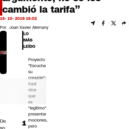
Futuro 360
cambió la tarifa”
Opinión
15- 10- 2019 16:02
Por
Joan Xavier Alemany
LO
MÁS
LEÍDO
Proyecto
"Escucha
su
corazón":
Kast
dice
que
es
"legítimo"
presentar
mociones,
De
pero
sp