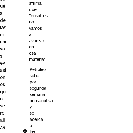
afirma
ué
que
s
"nosotros
de
no
las
vamos
m
a
avanzar
asi
en
va
esa
s
materia"
ev
Petróleo
asi
sube
on
por
es
segunda
qu
semana
e
consecutiva
se
y
re
se
acerca
ali
a
za
los