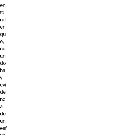
en
te
nd
er
qu
e,
cu
an
do
ha
y
evi
de
nci
a
de
un
esf