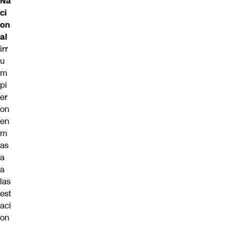
Na
ci
on
al
irr
u
m
pi
er
on
en
m
as
a
a
las
est
aci
on