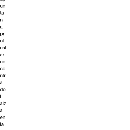
un
ta
n
a
pr
ot
est
ar
en
co
ntr
a
de
l
alz
a
en
la