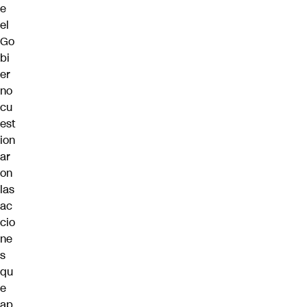
e
el
Go
bi
er
no
cu
est
ion
ar
on
las
ac
cio
ne
s
qu
e
ap