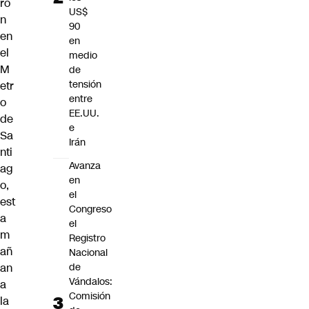
ro
US$
n
90
en
en
el
medio
M
de
tensión
etr
entre
o
EE.UU.
de
e
Sa
Irán
nti
Avanza
ag
en
o
,
el
est
Congreso
a
el
m
Registro
añ
Nacional
an
de
Vándalos:
a
Comisión
la