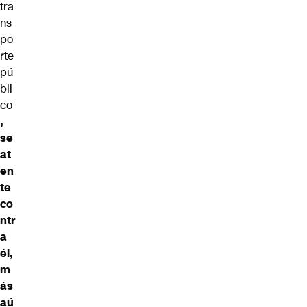
tra
ns
po
rte
pú
bli
co
,
se
at
en
te
co
ntr
a
él,
m
ás
aú