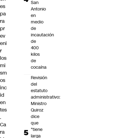
San
es
Antonio
pa
en
ra
medio
pr
de
incautación
ev
de
eni
400
r
kilos
los
de
mi
cocaína
sm
Revisión
os
del
inc
estatuto
id
administrativo:
en
Ministro
tes
Quiroz
dice
.
que
Ca
"tiene
ra
larga