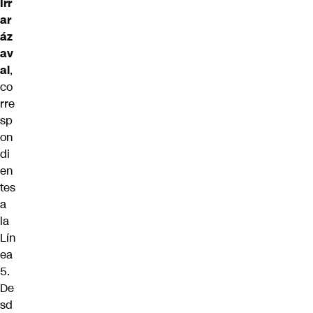
Irr
ar
áz
av
al
,
co
rre
sp
on
di
en
tes
a
la
Lín
ea
5.
De
sd