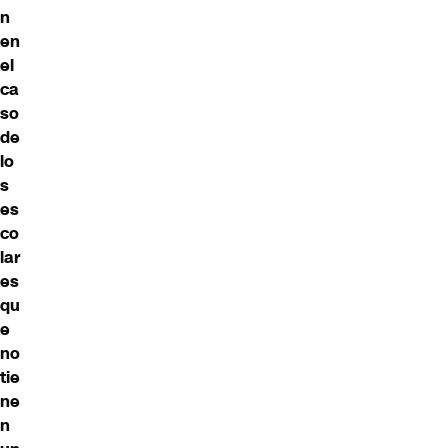
n
en
el
ca
so
de
lo
s
es
co
lar
es
qu
e
no
tie
ne
n