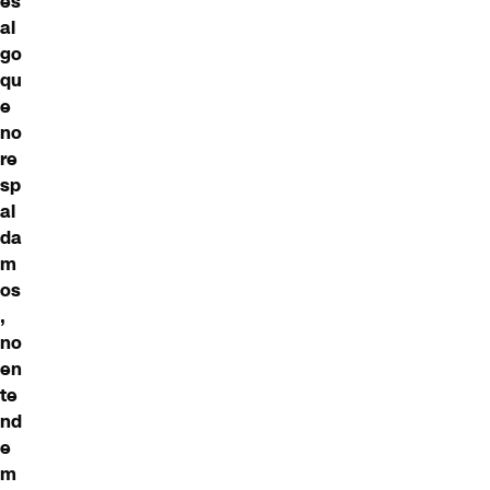
es
al
go
qu
e
no
re
sp
al
da
m
os
,
no
en
te
nd
e
m