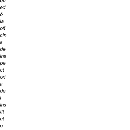
qu
ed
ó
la
ofi
cin
a
de
ins
pe
ct
orí
a
de
l
Ins
tit
ut
o