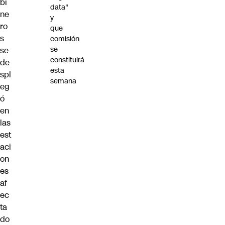
bi
data"
ne
y
ro
que
s
comisión
se
se
constituirá
de
esta
spl
semana
eg
ó
en
las
est
aci
on
es
af
ec
ta
do