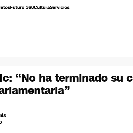
letos
Futuro 360
Cultura
Servicios
ric: “No ha terminado su 
parlamentaria”
MÁS
O