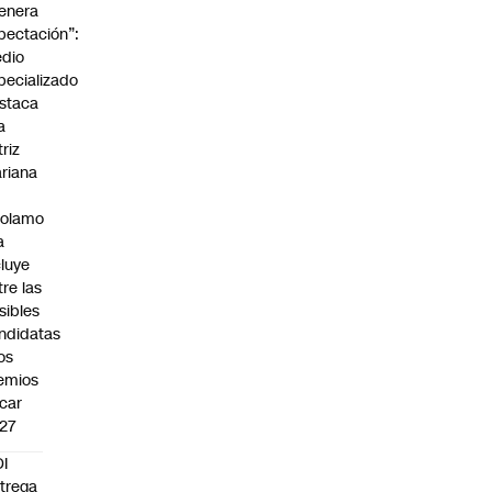
enera
pectación”:
dio
pecializado
staca
a
triz
riana
rolamo
a
cluye
tre las
sibles
ndidatas
los
emios
car
27
I
trega