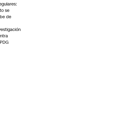
regulares:
to se
be de
vestigación
ntra
 PDG