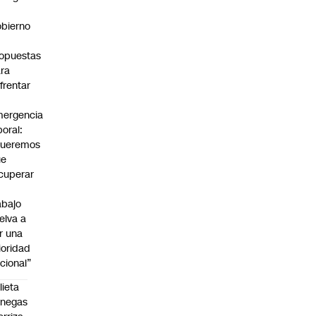
bierno
0
opuestas
ra
frentar
ergencia
boral:
Queremos
ue
cuperar
abajo
elva a
r una
ioridad
cional”
lieta
enegas