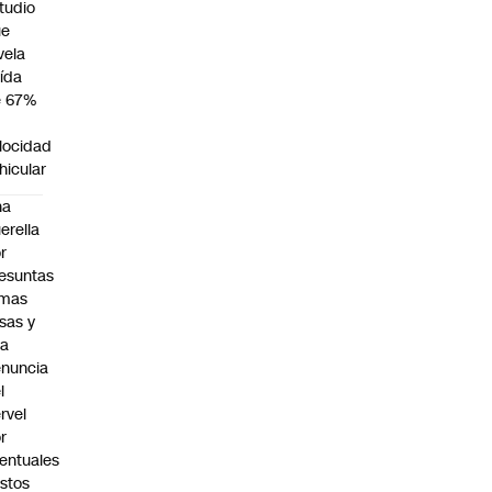
tudio
ue
vela
ída
e 67%
n
locidad
hicular
na
erella
r
esuntas
rmas
lsas y
na
nuncia
l
rvel
r
entuales
stos