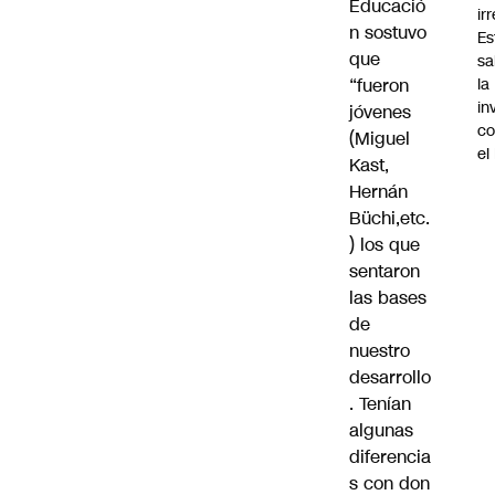
Educació
ir
n sostuvo
Es
que
sa
“fueron
la
in
jóvenes
co
(Miguel
el
Kast,
Hernán
Büchi,etc.
) los que
sentaron
las bases
de
nuestro
desarrollo
. Tenían
algunas
diferencia
s con don