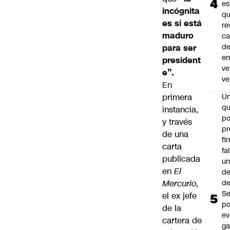
es
incógnita
q
es si está
re
maduro
ca
d
para ser
e
president
ve
e”.
ve
En
primera
U
qu
instancia,
po
y través
pr
de una
fi
carta
fa
publicada
u
en
El
de
Mercurio
,
de
Se
el ex jefe
po
de la
ev
cartera de
ga