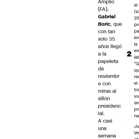
Amplio
al
(FA),
Go
Gabriel
2
Boric
, que
pr
con tan
pa
en
solo 35
la
años llegó
em
a la
la
papeleta
“
de
q
noviembr
re
e con
el
tr
miras al
vu
sillón
se
presidenc
pr
ial.
na
A casi
Ju
una
V
semana