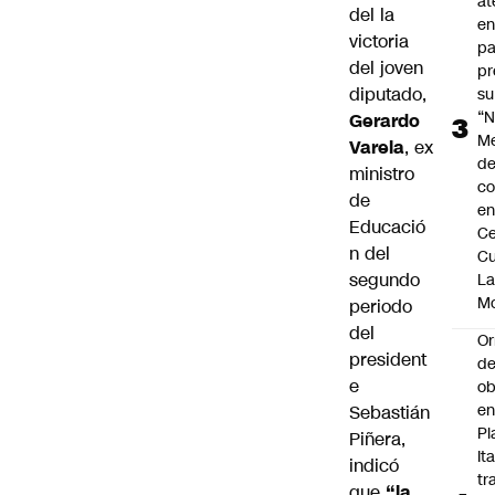
at
del la
en
victoria
pa
del joven
pr
diputado,
su
“N
Gerardo
M
Varela
, ex
de
ministro
co
de
en
Educació
Ce
n del
Cu
segundo
L
M
periodo
del
Or
president
de
e
ob
e
Sebastián
Pl
Piñera,
Ita
indicó
tr
que
“la