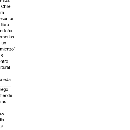
erriza
 Chile
ra
esentar
 libro
orteña.
emorias
 un
mienzo”
 el
ntro
ltural
a
oneda
rego
fiende
ras
n
aza
lia
as