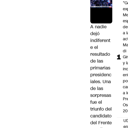
“G
ex
Me
es
A nadie
de
a l
dejó
ac
indiferent
Ma
e el
di
resultado
Gi
de las
y l
primarias
in
presidenc
en
po
iales. Una
ca
de las
a 
sorpresas
Pr
fue el
Os
triunfo del
20
candidato
UD
del Frente
en