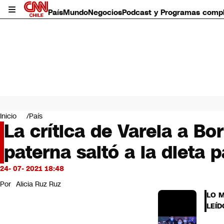
País
Mundo
Negocios
Podcast y Programas comp
País
Mundo
Inicio
País
Negocios
La crítica de Varela a Bo
Deportes
paterna saltó a la dieta 
Programas completos
Cultura
Servicios
24- 07- 2021 18:48
Bits
Por
Alicia Ruz Ruz
CNN Data
LO 
CNN tiempo
LEÍD
Futuro 360
Opinión