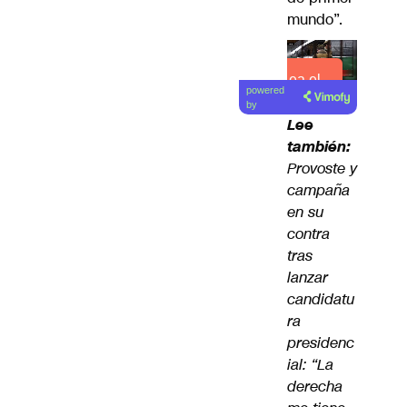
mundo”.
Lea el
powered
artículo
by
Lee
también:
Provoste y
campaña
en su
contra
tras
lanzar
candidatu
ra
presidenc
ial: “La
derecha