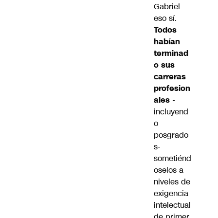
Gabriel
eso sí.
Todos
habían
terminad
o sus
carreras
profesion
ales
-
incluyend
o
posgrado
s-
sometiénd
oselos a
niveles de
exigencia
intelectual
de primer