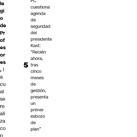
PC
le
cuestiona
gi
agenda
o
de
de
seguridad
Pr
del
presidente
of
Kast:
es
“Recién
or
ahora,
es
tras
,
l
cinco
a
meses
cu
de
gestión,
al
presenta
se
un
re
primer
ali
esbozo
za
de
co
plan”
n