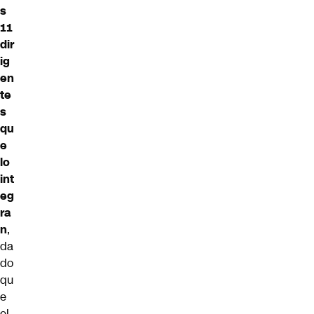
s
11
dir
ig
en
te
s
qu
e
lo
int
eg
ra
n
,
da
do
qu
e
el