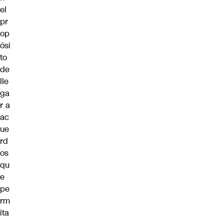
el
pr
op
ósi
to
de
lle
ga
r a
ac
ue
rd
os
qu
e
pe
rm
ita