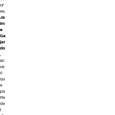
or
es,
Ja
im
e
Ga
jar
do
,
ac
us
ó
qu
e
pa
rte
de
l