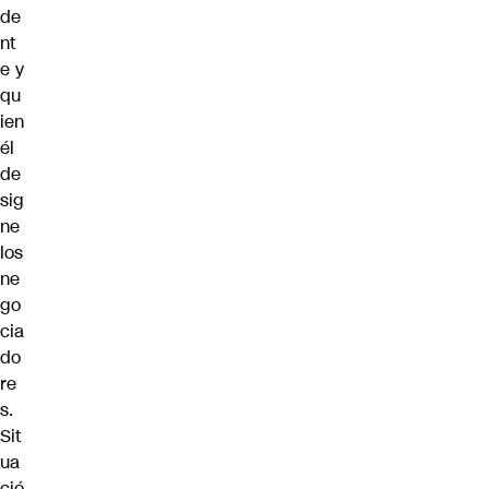
de
nt
e y
qu
ien
él
de
sig
ne
los
ne
go
cia
do
re
s.
Sit
ua
ció