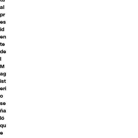
al
pr
es
id
en
te
de
l
M
ag
ist
eri
o
se
ña
ló
qu
e