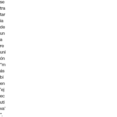
se
tra
tar
ía
de
un
a
re
uni
ón
“m
ás
bi
en
‘ej
ec
uti
va'
”.