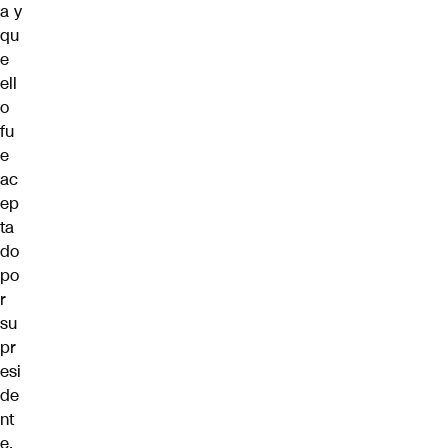
a y
qu
e
ell
o
fu
e
ac
ep
ta
do
po
r
su
pr
esi
de
nt
e,