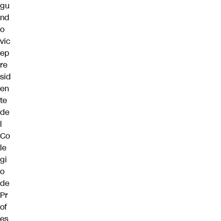
gu
nd
o
vic
ep
re
sid
en
te
de
l
Co
le
gi
o
de
Pr
of
es