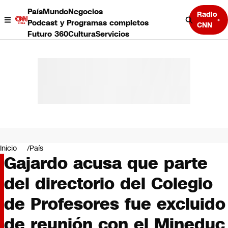
País
Mundo
Negocios
Radio
Podcast y Programas completos
CNN
Futuro 360
Cultura
Servicios
País
Mundo
Negocios
Inicio
País
Gajardo acusa que parte
Deportes
Programas completos
del directorio del Colegio
Cultura
Servicios
de Profesores fue excluido
Bits
CNN Data
de reunión con el Mineduc
CNN tiempo