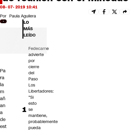
Futuro 360
08- 07- 2019 10:41
Opinión
Por
Paula Aguilera
LO
MÁS
LEÍDO
Fedecarne
advierte
por
cierre
Pa
del
ra
Paso
la
Los
m
Libertadores:
"Si
añ
esto
an
se
a
mantiene,
de
probablemente
est
pueda