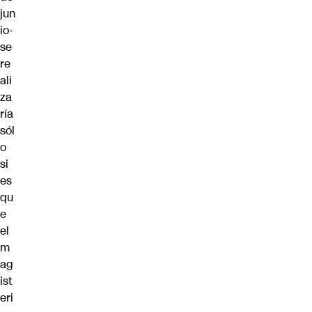
jun
io-
se
re
ali
za
ría
sól
o
si
es
qu
e
el
m
ag
ist
eri