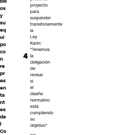
bill
proyecto
os
para
y
suspender
su
transitoriamente
eq
la
ui
Ley
Karin:
po
"Tenemos
co
la
n
obligación
re
de
pr
revisar
es
si
en
el
diseño
ta
normativo
nt
está
es
cumpliendo
de
su
l
objetivo"
Co