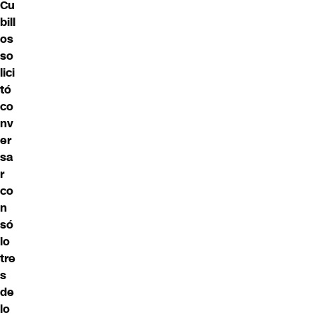
Cu
bill
os
so
lici
tó
co
nv
er
sa
r
co
n
só
lo
tre
s
de
lo