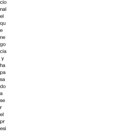
cio
nal
el
qu
e
ne
go
cia
y
ha
pa
sa
do
a
se
r
el
pr
esi