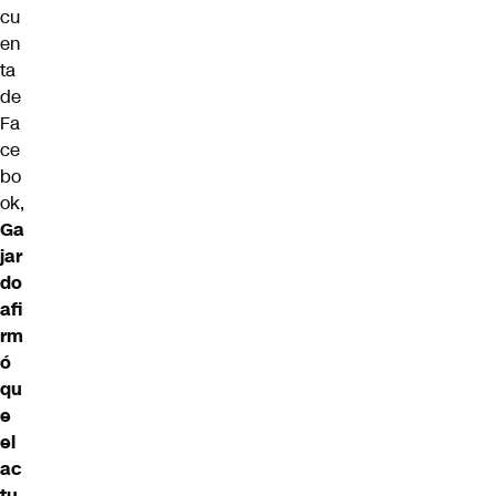
cu
en
ta
de
Fa
ce
bo
ok,
Ga
jar
do
afi
rm
ó
qu
e
el
ac
tu