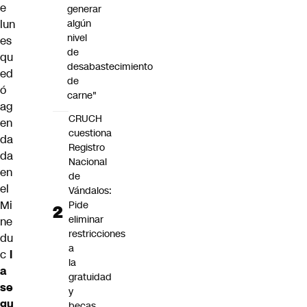
e
generar
lun
algún
nivel
es
de
qu
desabastecimiento
ed
de
ó
carne"
ag
CRUCH
en
cuestiona
da
Registro
da
Nacional
en
de
el
Vándalos:
Mi
Pide
eliminar
ne
restricciones
du
a
c
l
la
a
gratuidad
se
y
gu
becas