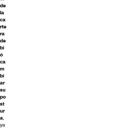
de
la
ca
rte
ra
de
bi
ó
ca
m
bi
ar
su
po
st
ur
a
,
ya