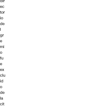
dir
ec
tor
io
de
l
gr
e
mi
o
fu
e
ex
clu
id
o
de
la
cit