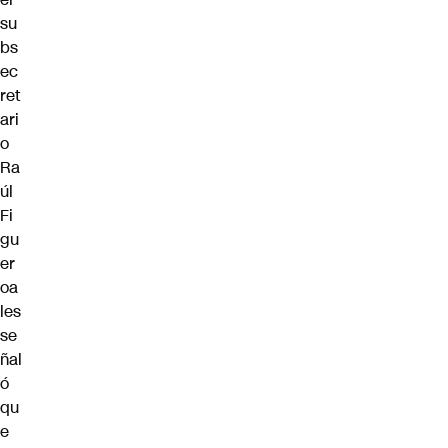
su
bs
ec
ret
ari
o
Ra
úl
Fi
gu
er
oa
les
se
ñal
ó
qu
e