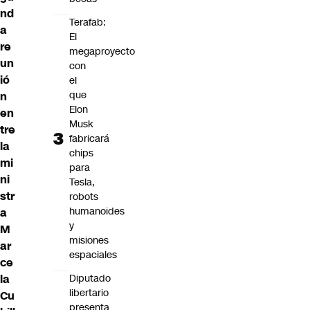
nd
Terafab:
a
El
re
megaproyecto
un
con
ió
el
que
n
Elon
en
Musk
tre
fabricará
la
chips
mi
para
ni
Tesla,
str
robots
humanoides
a
y
M
misiones
ar
espaciales
ce
la
Diputado
libertario
Cu
presenta