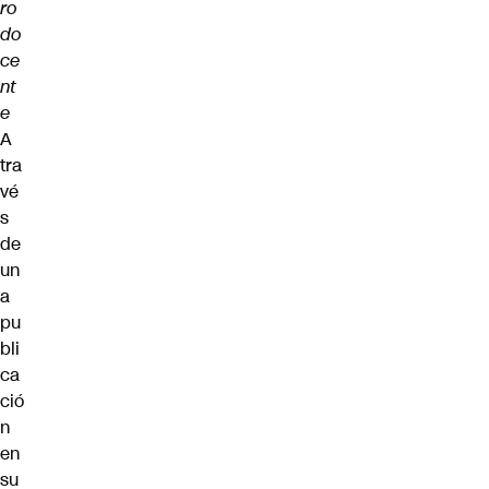
ro
do
ce
nt
e
A
tra
vé
s
de
un
a
pu
bli
ca
ció
n
en
su