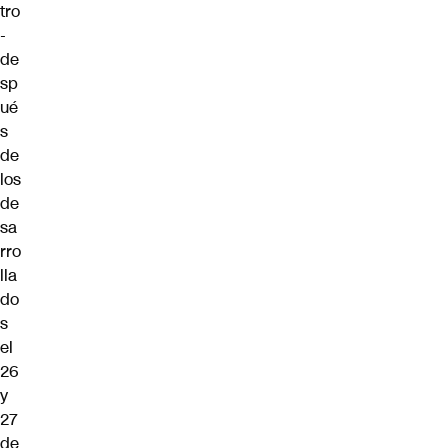
tro
-
de
sp
ué
s
de
los
de
sa
rro
lla
do
s
el
26
y
27
de