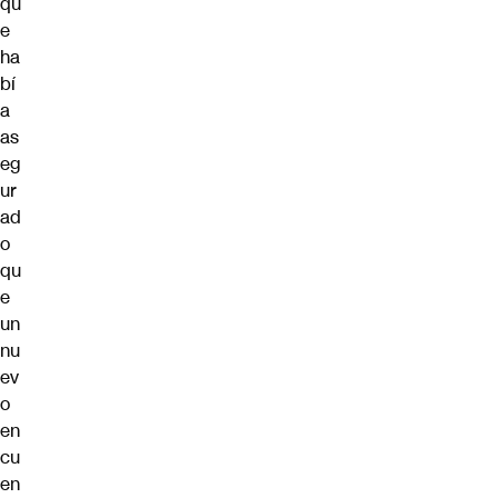
qu
e
ha
bí
a
as
eg
ur
ad
o
qu
e
un
nu
ev
o
en
cu
en