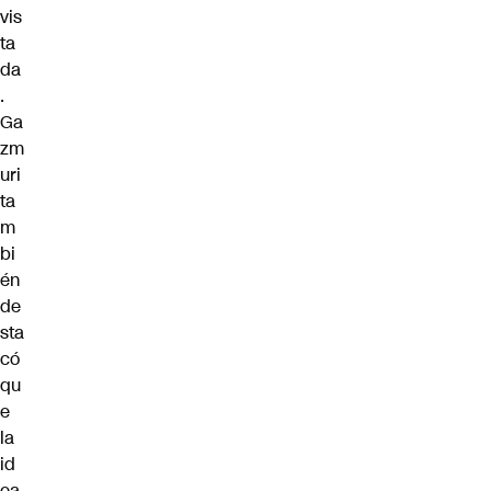
vis
ta
da
.
Ga
zm
uri
ta
m
bi
én
de
sta
có
qu
e
la
id
ea