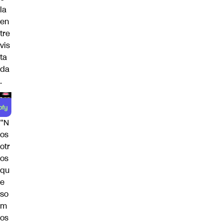
la
en
tre
vis
ta
da
.
“N
os
otr
os
qu
e
so
m
os