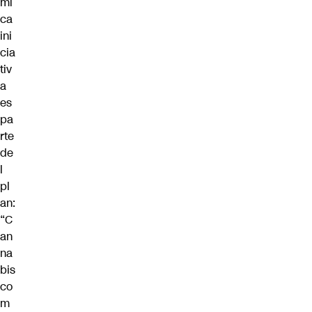
mi
ca
ini
cia
tiv
a
es
pa
rte
de
l
pl
an:
“C
an
na
bis
co
m