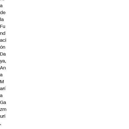
a
de
la
Fu
nd
aci
ón
Da
ya,
An
a
M
arí
a
Ga
zm
uri
,