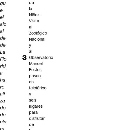
de
qu
la
e
Niñez:
el
Visita
alc
al
al
Zoológico
de
Nacional
de
y
al
La
Observatorio
Flo
Manuel
rid
Foster,
a
paseo
ha
en
re
teleférico
ali
y
seis
za
lugares
do
para
de
disfrutar
cla
de
ra