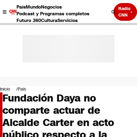
País
Mundo
Negocios
Radio
Podcast y Programas completos
CNN
Futuro 360
Cultura
Servicios
País
Mundo
Negocios
Inicio
País
Fundación Daya no
Deportes
Programas completos
comparte actuar de
Cultura
Servicios
Alcalde Carter en acto
Bits
CNN Data
público respecto a la
CNN tiempo