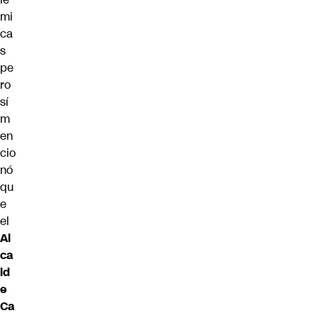
mi
ca
s
pe
ro
sí
m
en
cio
nó
qu
e
el
Al
ca
ld
e
Ca