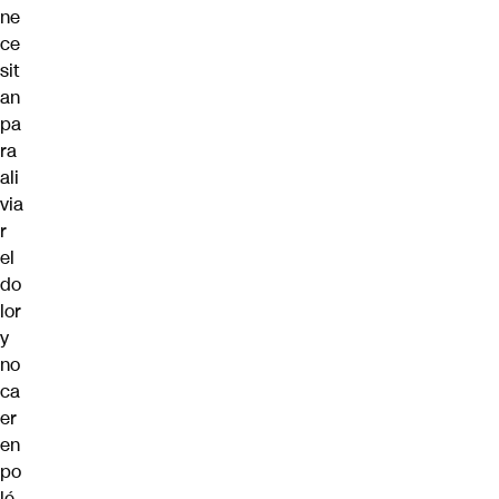
ne
ce
sit
an
pa
ra
ali
via
r
el
do
lor
y
no
ca
er
en
po
lé