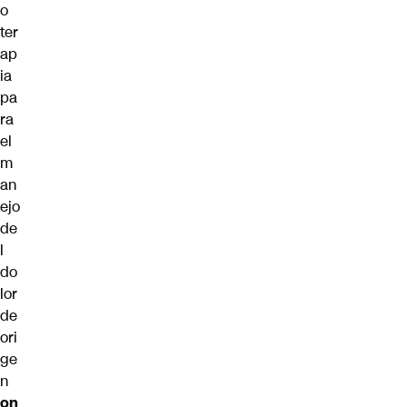
o
ter
ap
ia
pa
ra
el
m
an
ejo
de
l
do
lor
de
ori
ge
n
on