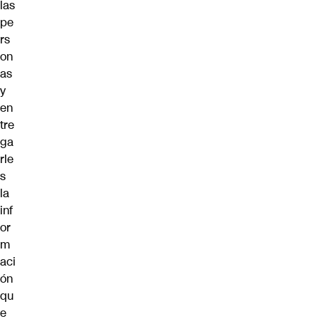
las
pe
rs
on
as
y
en
tre
ga
rle
s
la
inf
or
m
aci
ón
qu
e