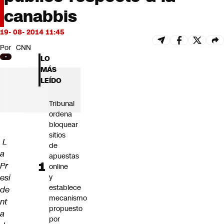
Futuro 360
canabbis
Opinión
19- 08- 2014 11:45
Por
CNN
LO
MÁS
LEÍDO
Tribunal
ordena
bloquear
sitios
L
de
a
apuestas
Pr
online
esi
y
establece
de
mecanismo
nt
propuesto
a
por