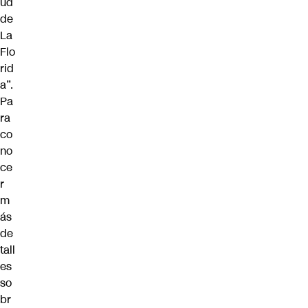
ud
de
La
Flo
rid
a”.
Pa
ra
co
no
ce
r
m
ás
de
tall
es
so
br