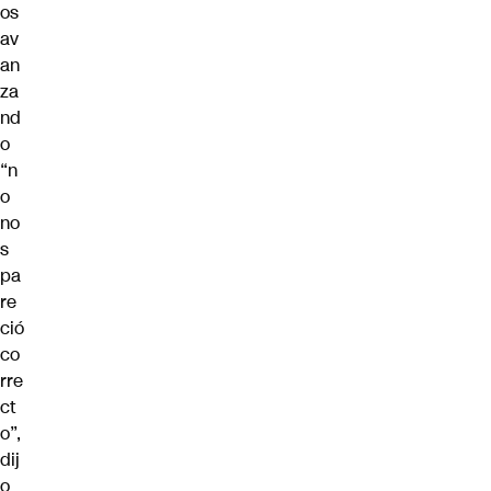
os
av
an
za
nd
o
“n
o
no
s
pa
re
ció
co
rre
ct
o”,
dij
o