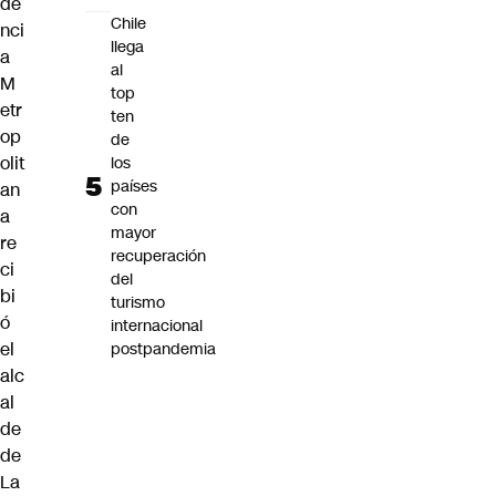
de
Chile
nci
llega
a
al
M
top
etr
ten
op
de
olit
los
países
an
con
a
mayor
re
recuperación
ci
del
bi
turismo
ó
internacional
el
postpandemia
alc
al
de
de
La