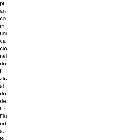
pl
an
co
m
uni
ca
cio
nal
de
l
alc
al
de
de
La
Flo
rid
a,
Ro