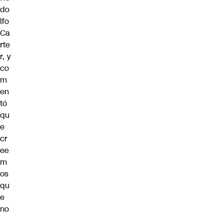
do
lfo
Ca
rte
r, y
co
m
en
tó
qu
e
cr
ee
m
os
qu
e
no