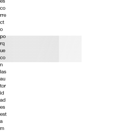
es
co
rre
ct
o
po
rq
ue
co
n
las
au
tor
id
ad
es
est
a
m