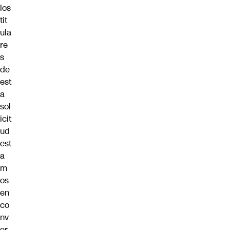
los
tit
ula
re
s
de
est
a
sol
icit
ud
est
a
m
os
en
co
nv
er