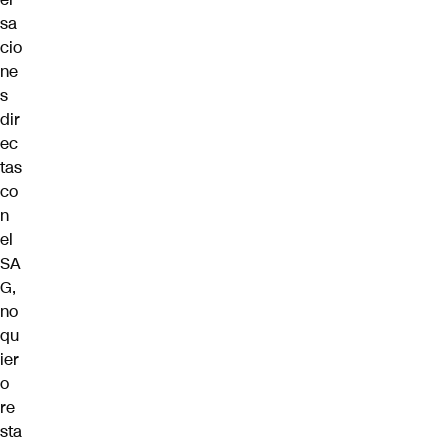
sa
cio
ne
s
dir
ec
tas
co
n
el
SA
G,
no
qu
ier
o
re
sta