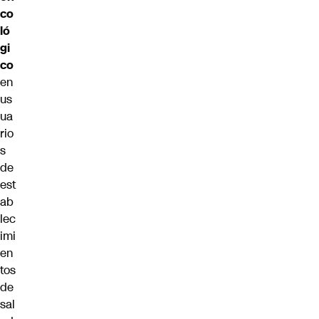
co
ló
gi
co
en
us
ua
rio
s
de
est
ab
lec
imi
en
tos
de
sal