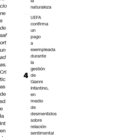
la
cio
naturaleza
ne
UEFA
s
confirma
de
un
saf
pago
ort
a
un
exempleada
durante
ad
la
as.
gestión
Crí
de
tic
Gianni
as
Infantino,
de
en
sd
medio
de
e
desmentidos
la
sobre
Int
relación
en
sentimental