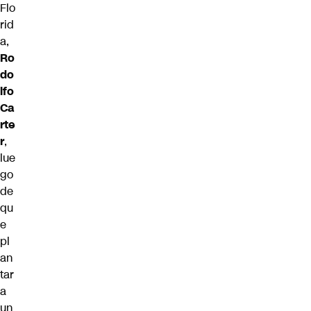
Flo
rid
a,
Ro
do
lfo
Ca
rte
r
,
lue
go
de
qu
e
pl
an
tar
a
un