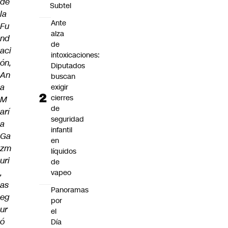
de
Subtel
la
Ante
Fu
alza
nd
de
aci
intoxicaciones:
ón,
Diputados
An
buscan
a
exigir
cierres
M
de
arí
seguridad
a
infantil
Ga
en
zm
líquidos
uri
de
,
vapeo
as
Panoramas
eg
por
ur
el
ó
Día