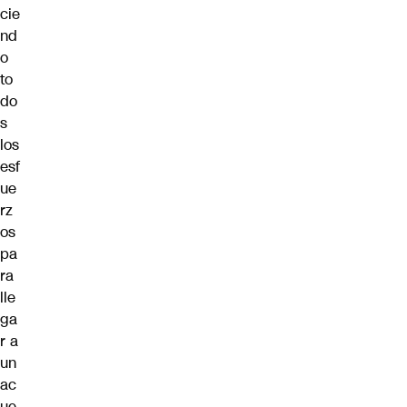
cie
nd
o
to
do
s
los
esf
ue
rz
os
pa
ra
lle
ga
r a
un
ac
ue