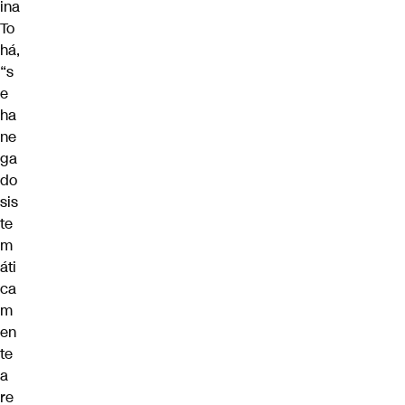
ina
To
há,
“s
e
ha
ne
ga
do
sis
te
m
áti
ca
m
en
te
a
re