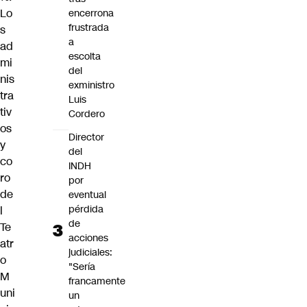
Lo
encerrona
frustrada
s
a
ad
escolta
mi
del
nis
exministro
tra
Luis
tiv
Cordero
os
Director
y
del
co
INDH
ro
por
de
eventual
pérdida
l
de
Te
acciones
atr
judiciales:
o
"Sería
M
francamente
uni
un