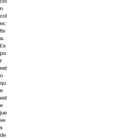
ció
n
col
ec
tiv
a.
Es
po
r
est
o
qu
e
est
e
jue
ve
s
de