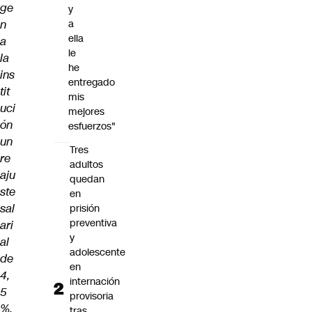
ge
y
n
a
ella
a
le
la
he
ins
entregado
tit
mis
uci
mejores
ón
esfuerzos"
un
Tres
re
adultos
aju
quedan
ste
en
sal
prisión
preventiva
ari
y
al
adolescente
de
en
4,
internación
5
provisoria
%.
tras