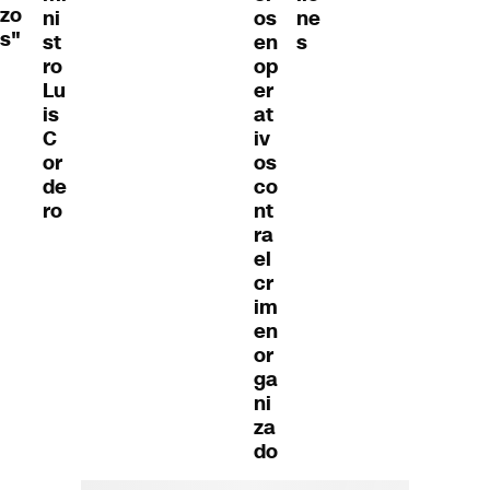
zo
ni
os
ne
s"
st
en
s
ro
op
Lu
er
is
at
C
iv
or
os
de
co
ro
nt
ra
el
cr
im
en
or
ga
ni
za
do