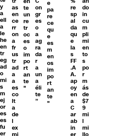
te
tr
C
%
an
en
e
y
as
on
re
do
te
pa
a
en
gr
sp
in
un
re
ell
ce
es
al
cu
re
ce
a
rr
o
da
m
tr
qu
le
on
a
qu
pli
oc
e
he
a
ag
e
mi
es
es
en
fr
ra
la
en
o
m
tr
us
da
s
to
im
en
eg
tr
r
FF
s
po
os
ad
ad
a
.A
po
rt
im
o
a
un
A.
r
an
po
mi
a
a
ap
m
te
rt
s
es
éli
oy
ás
"
an
m
co
te
en
de
te
ej
lt
”
a
$7
"
or
a
C
9
es
de
ar
mi
es
l
ab
l
fu
ex
in
mi
er
mi
er
llo