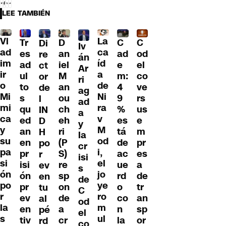
LEE TAMBIÉN
Vl
La
Tr
D
C
C
Di
Iv
ad
ca
es
an
ad
od
re
án
im
íd
ad
iel
e
el
ct
Ar
ir
a
ul
M
m:
co
or
ri
o
de
to
an
4
ve
de
ag
Mi
Ni
s
ou
9
rs
l
ad
mi
ra
qu
ch
%
us
IN
a
ca
v
ed
eh
es
e
D
y
y
M
an
ri
tá
m
H
la
su
od
en
(P
de
pr
po
cr
pa
i,
pr
S)
ac
es
r
isi
si
el
isi
re
ue
a
ev
s
ón
jo
ón
sp
rd
de
en
de
po
ye
pr
on
o
tr
tu
C
r
ro
ev
de
co
an
al
od
la
m
en
a
n
sp
pé
el
s
ul
tiv
cr
la
or
rd
co