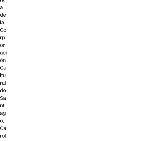
a
de
la
Co
rp
or
aci
ón
Cu
ltu
ral
de
Sa
nti
ag
o,
Ca
rol