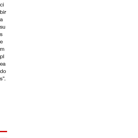
ci
bir
a
su
s
e
m
pl
ea
do
s”.