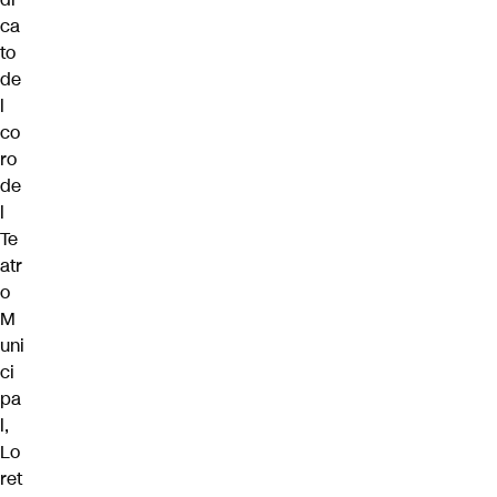
ca
to
de
l
co
ro
de
l
Te
atr
o
M
uni
ci
pa
l,
Lo
ret