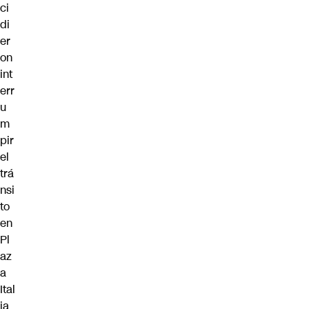
ci
di
er
on
int
err
u
m
pir
el
trá
nsi
to
en
Pl
az
a
Ital
ia