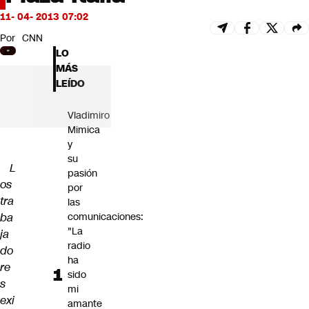
Futuro 360
11- 04- 2013 07:02
Opinión
Por
CNN
LO
MÁS
LEÍDO
Vladimiro
Mimica
y
su
L
pasión
os
por
tra
las
ba
comunicaciones:
"La
ja
radio
do
ha
re
sido
s
mi
exi
amante