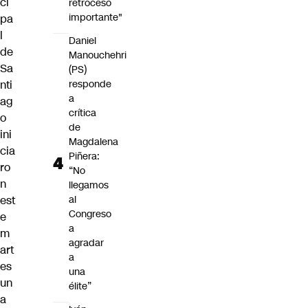
ci
retroceso
importante"
pa
l
Daniel
de
Manouchehri
Sa
(PS)
nti
responde
a
ag
crítica
o
de
ini
Magdalena
cia
Piñera:
ro
“No
n
llegamos
est
al
Congreso
e
a
m
agradar
art
a
es
una
un
élite”
a