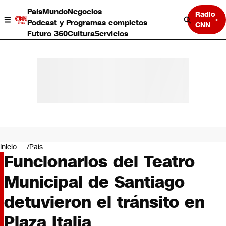
País
Mundo
Negocios
Radio
Podcast y Programas completos
CNN
Futuro 360
Cultura
Servicios
País
Mundo
Negocios
Inicio
País
Funcionarios del Teatro
Deportes
Programas completos
Municipal de Santiago
Cultura
Servicios
detuvieron el tránsito en
Bits
CNN Data
Plaza Italia
CNN tiempo