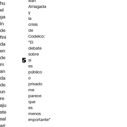
Iván
hu
Arriagada
el
y
ga
la
in
crisis
de
de
Codelco:
fini
"El
da
debate
en
sobre
de
si
m
es
an
público
da
o
privado
de
me
un
parece
re
que
aju
es
ste
menos
sal
importante"
ari