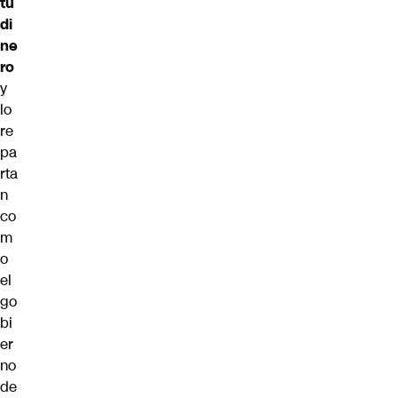
tu
di
ne
ro
y
lo
re
pa
rta
n
co
m
o
el
go
bi
er
no
de