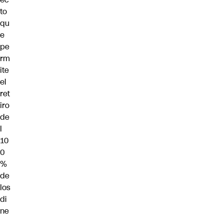
to
qu
e
pe
rm
ite
el
ret
iro
de
l
10
0
%
de
los
di
ne