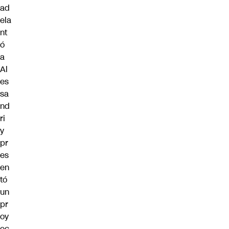
ad
ela
nt
ó
a
Al
es
sa
nd
ri
y
pr
es
en
tó
un
pr
oy
ec