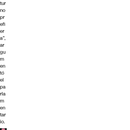
tur
no
pr
efi
er
a”,
ar
gu
m
en
tó
el
pa
rla
m
en
tar
io.