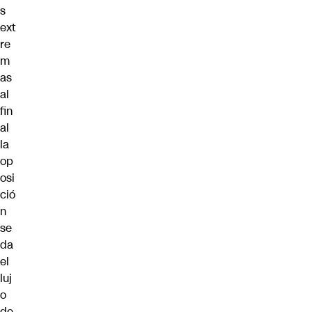
s
ext
re
m
as
al
fin
al
la
op
osi
ció
n
se
da
el
luj
o
de