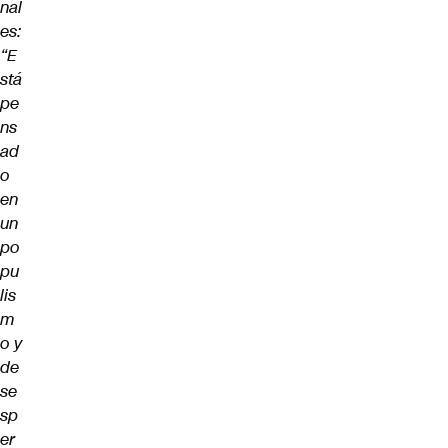
nal
es:
“E
stá
pe
ns
ad
o
en
un
po
pu
lis
m
o y
de
se
sp
er