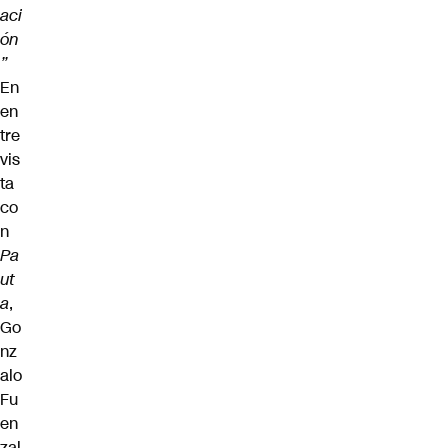
aci
ón
”
En
en
tre
vis
ta
co
n
Pa
ut
a
,
Go
nz
alo
Fu
en
zal