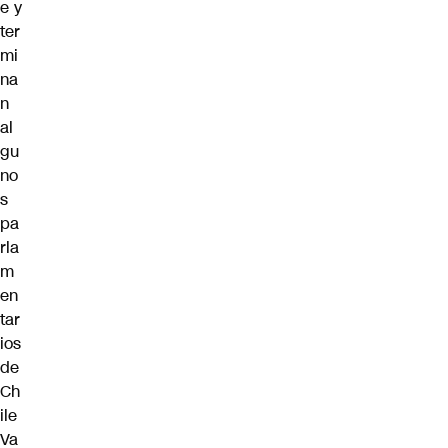
e y
ter
mi
na
n
al
gu
no
s
pa
rla
m
en
tar
ios
de
Ch
ile
Va