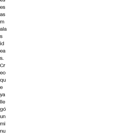
es
as
m
ala
s
id
ea
s.
Cr
eo
qu
e
ya
lle
gó
un
mi
nu