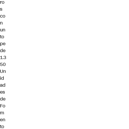
ro
s
co
n
un
to
pe
de
1.3
50
Un
id
ad
es
de
Fo
m
en
to