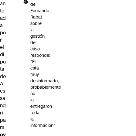
an
de
te
Fernando
Rabat
ad
sobre
a
la
po
gestión
r
del
el
caso
di
responde:
pu
"Él
está
ta
muy
do
desinformado,
Al
probablemente
es
no
sa
le
nd
entregaron
ri
toda
la
pa
información"
ra
ev