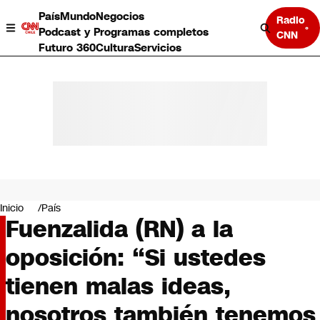
País
Mundo
Negocios
Radio
Podcast y Programas completos
CNN
Futuro 360
Cultura
Servicios
País
Mundo
Negocios
Inicio
País
Fuenzalida (RN) a la
Deportes
Programas completos
oposición: “Si ustedes
Cultura
Servicios
tienen malas ideas,
Bits
CNN Data
nosotros también tenemos
CNN tiempo