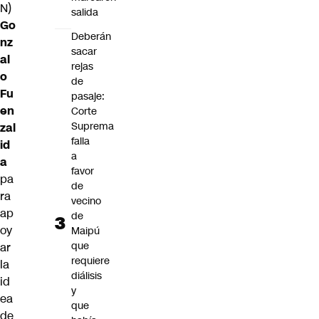
N)
salida
Go
Deberán
nz
sacar
al
rejas
o
de
Fu
pasaje:
en
Corte
Suprema
zal
falla
id
a
a
favor
pa
de
ra
vecino
ap
de
oy
Maipú
que
ar
requiere
la
diálisis
id
y
ea
que
de