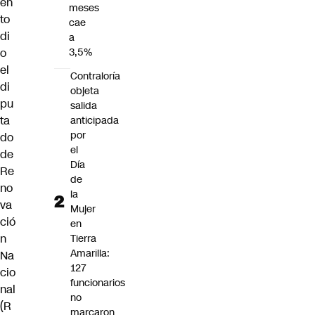
en
meses
to
cae
di
a
o
3,5%
el
Contraloría
di
objeta
pu
salida
ta
anticipada
por
do
el
de
Día
Re
de
no
la
va
Mujer
ció
en
n
Tierra
Amarilla:
Na
127
cio
funcionarios
nal
no
(R
marcaron