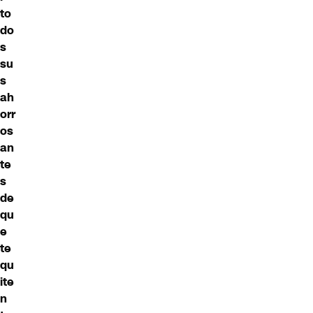
to
do
s
su
s
ah
orr
os
an
te
s
de
qu
e
te
qu
ite
n