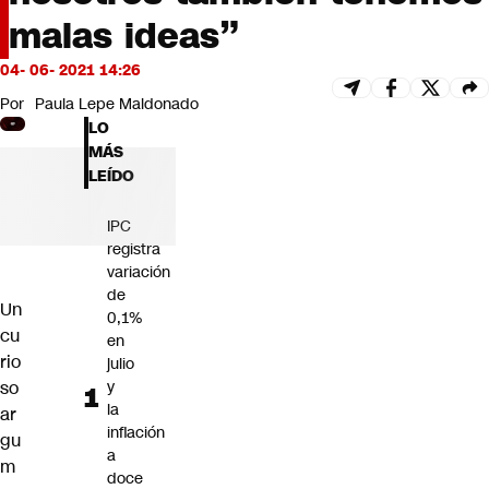
Futuro 360
malas ideas”
Opinión
04- 06- 2021 14:26
Por
Paula Lepe Maldonado
LO
MÁS
LEÍDO
IPC
registra
variación
de
Un
0,1%
cu
en
rio
julio
so
y
la
ar
inflación
gu
a
m
doce