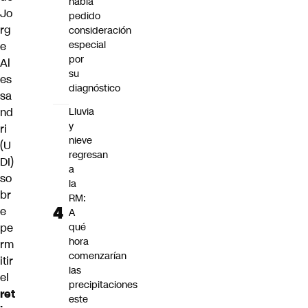
había
Jo
pedido
rg
consideración
especial
e
por
Al
su
es
diagnóstico
sa
nd
Lluvia
y
ri
nieve
(U
regresan
DI)
a
so
la
br
RM:
e
A
pe
qué
hora
rm
comenzarían
itir
las
el
precipitaciones
ret
este