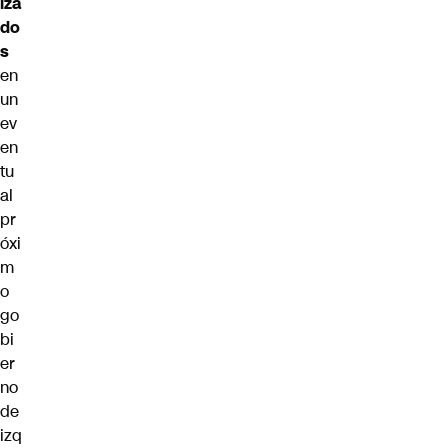
iza
do
s
en
un
ev
en
tu
al
pr
óxi
m
o
go
bi
er
no
de
izq