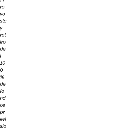
ro
vo
ste
y
ret
iro
de
l
10
0
%
de
fo
nd
os
pr
evi
sio