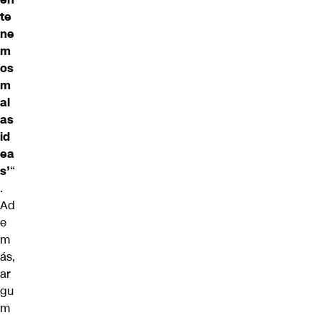
te
ne
m
os
m
al
as
id
ea
s’
“
.
Ad
e
m
ás,
ar
gu
m