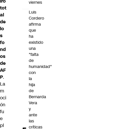
iro
viernes
tot
Luis
al
Cordero
de
afirma
lo
que
s
ha
fo
existido
una
nd
"falta
os
de
de
humanidad"
AF
con
P
.
la
La
hija
m
de
Bernarda
oci
Vera
ón
y
fu
ante
e
las
pl
críticas