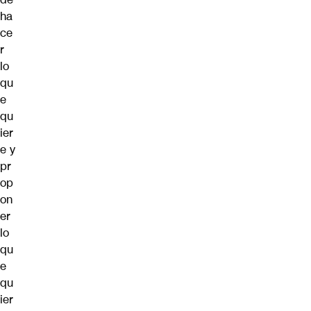
ha
ce
r
lo
qu
e
qu
ier
e y
pr
op
on
er
lo
qu
e
qu
ier