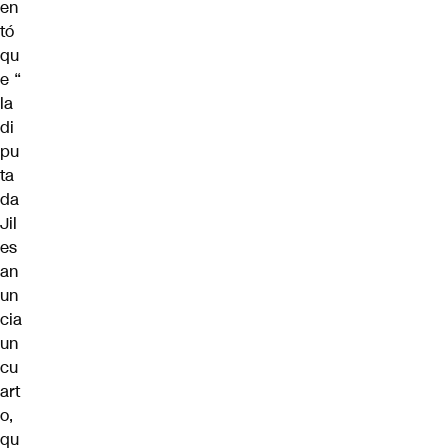
en
tó
qu
e “
la
di
pu
ta
da
Jil
es
an
un
cia
un
cu
art
o,
qu