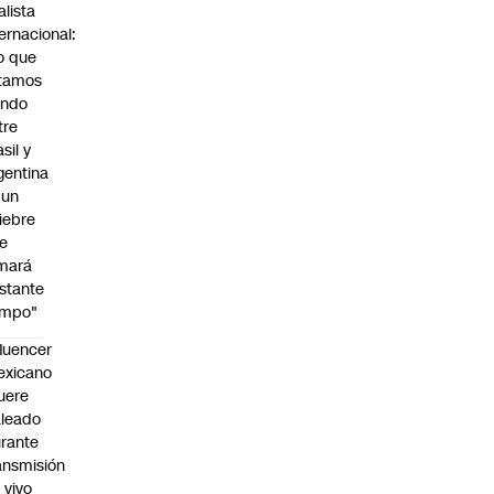
alista
ternacional:
o que
tamos
endo
tre
sil y
gentina
 un
iebre
e
mará
stante
empo"
fluencer
exicano
uere
leado
rante
ansmisión
 vivo