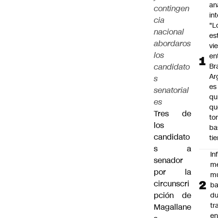
an
contingen
in
cia
"L
nacional
es
abordaros
vi
los
en
candidato
Bra
Ar
s
es
senatorial
qu
es
qu
Tres de
to
los
ba
candidato
ti
s a
In
senador
m
por la
m
circunscri
ba
pción de
du
tr
Magallane
en