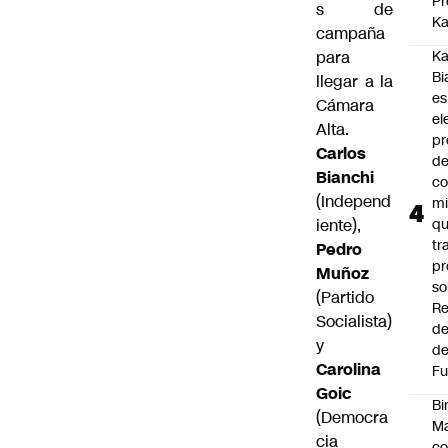
Pr
s de
Ka
campaña
para
Ka
Bi
llegar a la
es
Cámara
el
Alta.
pr
Carlos
d
Bianchi
co
(Independ
mi
iente),
q
tr
Pedro
pr
Muñoz
so
(Partido
Re
Socialista)
de
y
de
Carolina
Fu
Goic
Bi
(Democra
Ma
cia
co