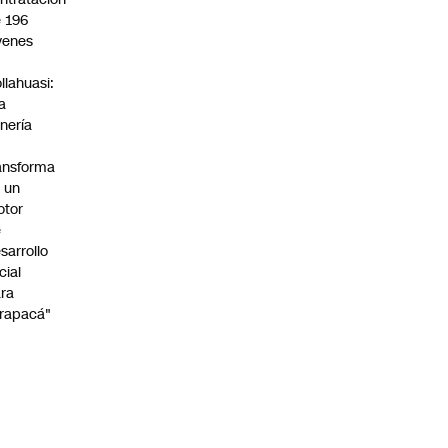
 196
venes
n
llahuasi:
a
nería
ansforma
 un
otor
e
sarrollo
cial
ra
rapacá"