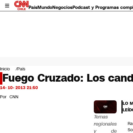
País
Mundo
Negocios
Podcast y Programas comp
País
Mundo
Inicio
País
Negocios
Fuego Cruzado: Los cand
Deportes
Programas completos
14- 10- 2013 21:50
Cultura
Por
CNN
Servicios
LO 
Bits
LEÍD
CNN Data
Temas
CNN tiempo
regionales
Ra
Futuro 360
So
y de
Opinión