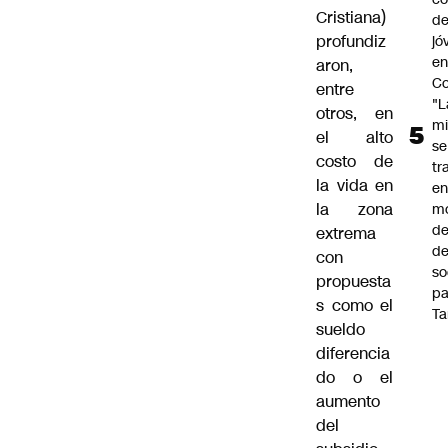
Cristiana)
de
profundiz
jó
e
aron,
Co
entre
"L
otros, en
mi
el alto
se
costo de
tr
la vida en
en
la zona
m
d
extrema
de
con
so
propuesta
pa
s como el
Ta
sueldo
diferencia
do o el
aumento
del