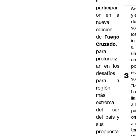
s
participar
Sc
on en la
y 
d
nueva
so
edición
lo
de
Fuego
in
Cruzado
,
a
para
un
profundiz
c
ar en los
po
es
desafíos
so
para la
"L
región
ha
más
ll
extrema
a 
del sur
pa
del país y
of
a 
sus
to
propuesta