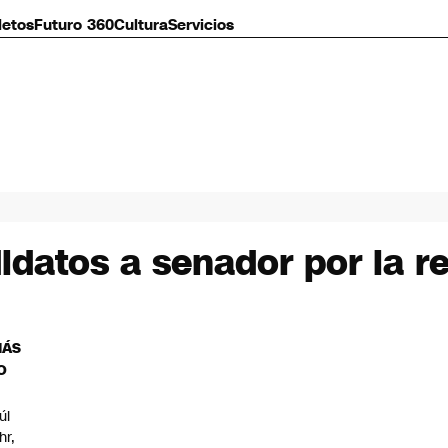
letos
Futuro 360
Cultura
Servicios
idatos a senador por la r
MÁS
O
úl
hr,