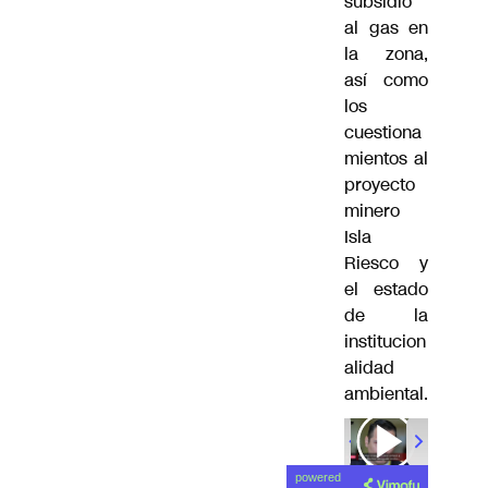
subsidio
al gas en
la zona,
así como
los
cuestiona
mientos al
proyecto
minero
Isla
Riesco y
el estado
de la
institucion
alidad
ambiental.
00:00
/
01
powered