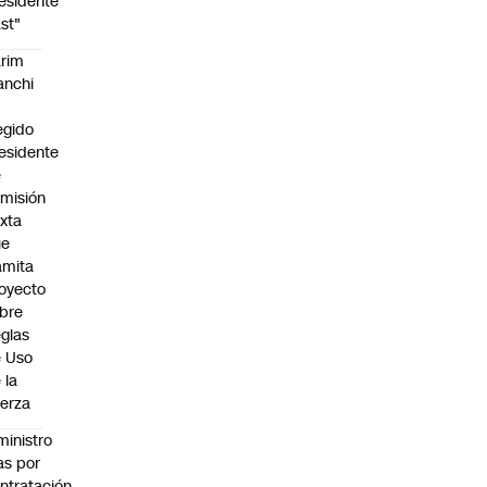
esidente
st"
rim
anchi
egido
esidente
e
misión
xta
ue
amita
oyecto
bre
glas
 Uso
 la
erza
ministro
s por
ntratación