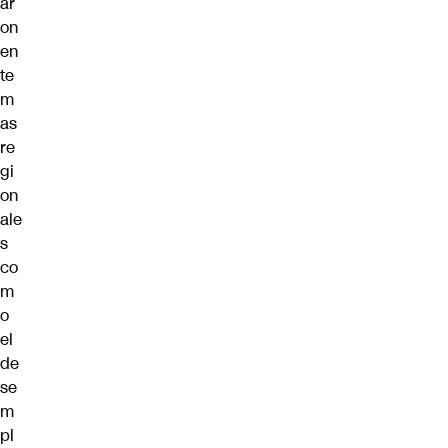
ar
on
en
te
m
as
re
gi
on
ale
s
co
m
o
el
de
se
m
pl