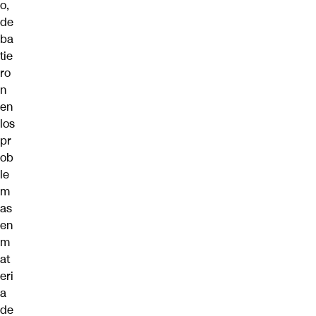
o,
de
ba
tie
ro
n
en
los
pr
ob
le
m
as
en
m
at
eri
a
de