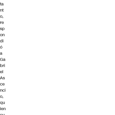
ta
nt
o,
re
sp
on
di
ó
a
Ga
bri
el
As
ce
nci
o,
qu
ien
cu