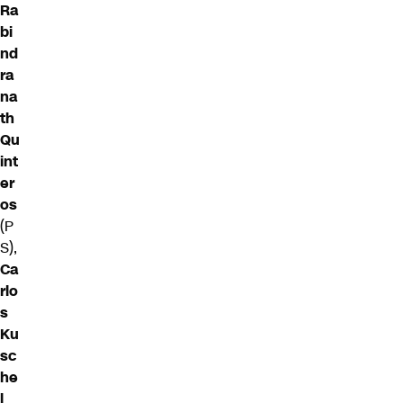
Ra
bi
nd
ra
na
th
Qu
int
er
os
(P
S),
Ca
rlo
s
Ku
sc
he
l