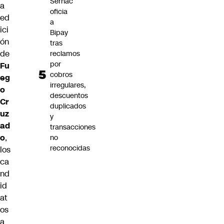
Sernac
a
oficia
ed
a
ici
Bipay
ón
tras
de
reclamos
por
Fu
cobros
eg
irregulares,
o
descuentos
Cr
duplicados
uz
y
ad
transacciones
o
,
no
reconocidas
los
ca
nd
id
at
os
a