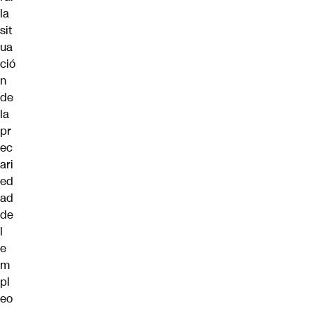
la
sit
ua
ció
n
de
la
pr
ec
ari
ed
ad
de
l
e
m
pl
eo