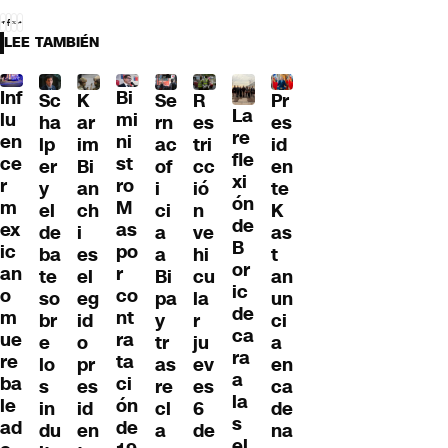
LEE TAMBIÉN
Inf
Bi
Sc
K
Se
Pr
R
La
lu
mi
ha
ar
rn
es
es
re
en
ni
lp
im
ac
id
tri
fle
ce
st
er
Bi
of
en
cc
xi
r
ro
y
an
i
te
ió
ón
m
M
el
ch
ci
K
n
de
ex
as
de
i
a
as
ve
B
ic
po
ba
es
a
t
hi
or
an
r
te
el
Bi
an
cu
ic
o
co
so
eg
pa
un
la
de
m
nt
br
id
y
ci
r
ca
ue
ra
e
o
tr
a
ju
ra
re
ta
lo
pr
as
en
ev
a
ba
ci
s
es
re
ca
es
la
le
ón
in
id
cl
de
6
s
ad
de
du
en
a
na
de
el