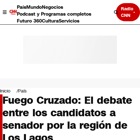
País
Mundo
Negocios
Radio
Podcast y Programas completos
CNN
Futuro 360
Cultura
Servicios
País
Mundo
Negocios
Inicio
País
Fuego Cruzado: El debate
Deportes
Programas completos
entre los candidatos a
Cultura
Servicios
senador por la región de
Bits
CNN Data
Los Lagos
CNN tiempo