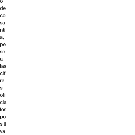
o
de
ce
sa
ntí
a,
pe
se
a
las
cif
ra
s
ofi
cia
les
po
siti
va