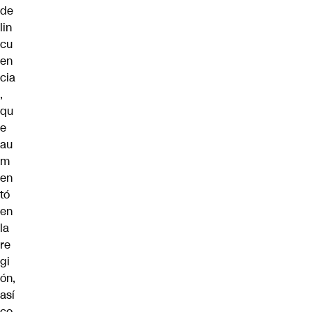
de
lin
cu
en
cia
,
qu
e
au
m
en
tó
en
la
re
gi
ón,
así
co