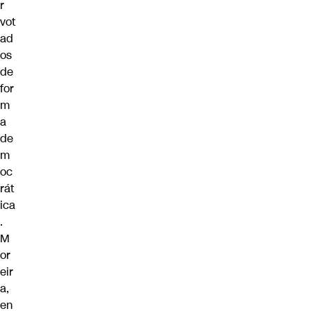
r
vot
ad
os
de
for
m
a
de
m
oc
rát
ica
.
M
or
eir
a,
en