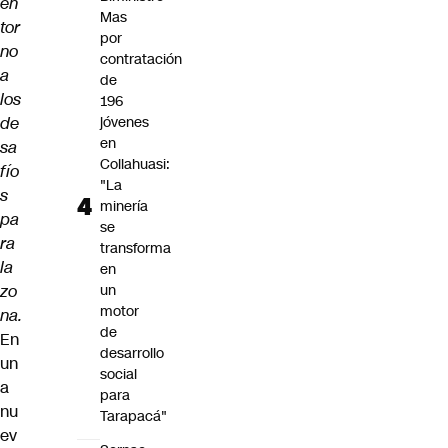
en
Mas
tor
por
no
contratación
a
de
los
196
de
jóvenes
en
sa
Collahuasi:
fío
"La
s
minería
pa
se
ra
transforma
la
en
zo
un
motor
na.
de
En
desarrollo
un
social
a
para
nu
Tarapacá"
ev