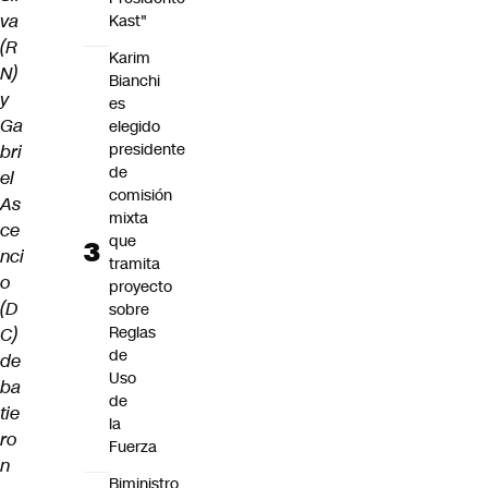
va
Kast"
(R
Karim
N)
Bianchi
y
es
Ga
elegido
presidente
bri
de
el
comisión
As
mixta
ce
que
nci
tramita
o
proyecto
(D
sobre
Reglas
C)
de
de
Uso
ba
de
tie
la
ro
Fuerza
n
Biministro