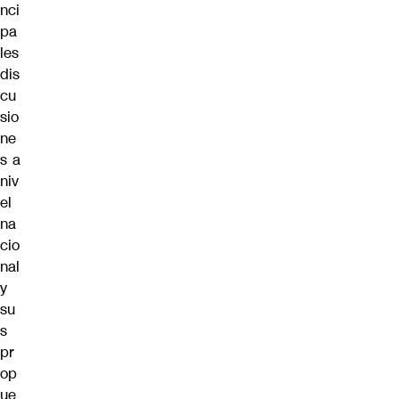
nci
pa
les
dis
cu
sio
ne
s a
niv
el
na
cio
nal
y
su
s
pr
op
ue