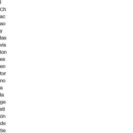
l
Ch
ac
ao
y
las
vis
ion
es
en
tor
no
a
la
ge
sti
ón
de
Se