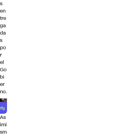
s
en
tre
ga
da
s
po
r
el
Go
bi
er
no.
As
imi
sm