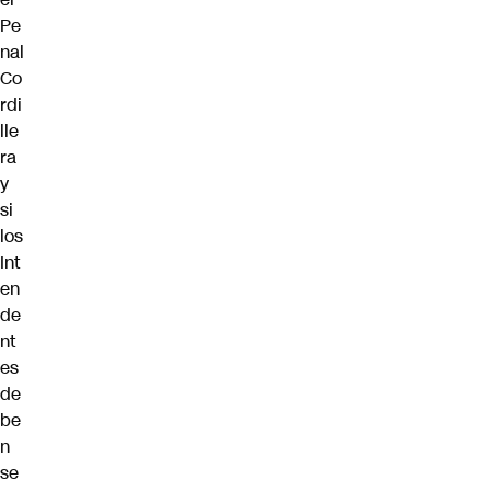
Pe
nal
Co
rdi
lle
ra
y
si
los
Int
en
de
nt
es
de
be
n
se