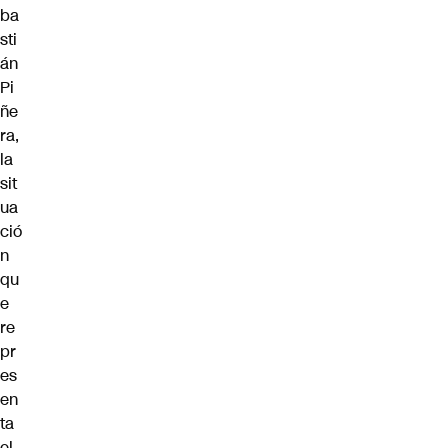
ba
sti
án
Pi
ñe
ra,
la
sit
ua
ció
n
qu
e
re
pr
es
en
ta
el