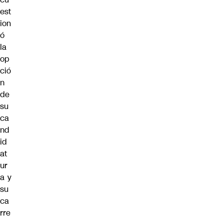
est
ion
ó
la
op
ció
n
de
su
ca
nd
id
at
ur
a y
su
ca
rre