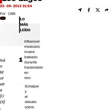
Futuro 360
23- 09- 2013 21:54
Opinión
Por
CNN
LO
MÁS
LEÍDO
Influencer
mexicano
muere
baleado
Ivá
durante
n
transmisión
M
en
or
vivo
eir
Schalper
a
y
(U
el
DI)
debate
sobre
,