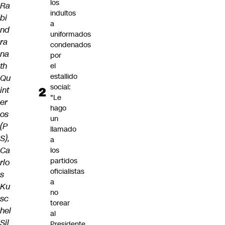
los
Ra
indultos
bi
a
nd
uniformados
ra
condenados
na
por
th
el
estallido
Qu
social:
int
"Le
er
hago
os
un
(P
llamado
S),
a
Ca
los
partidos
rlo
oficialistas
s
a
Ku
no
sc
torear
hel
al
Sil
Presidente