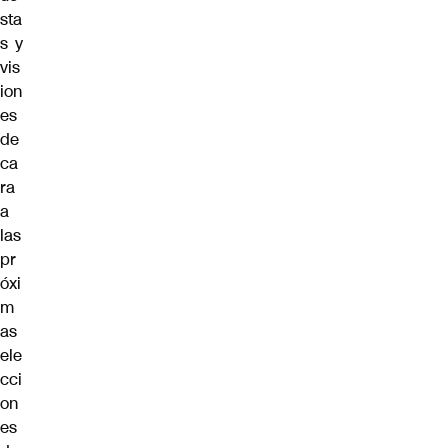
sta
s y
vis
ion
es
de
ca
ra
a
las
pr
óxi
m
as
ele
cci
on
es