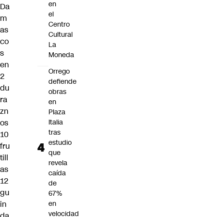
en
Da
el
m
Centro
as
Cultural
co
La
s
Moneda
en
Orrego
2
defiende
du
obras
ra
en
zn
Plaza
Italia
os
tras
10
estudio
fru
que
till
revela
as
caída
12
de
gu
67%
en
in
velocidad
da