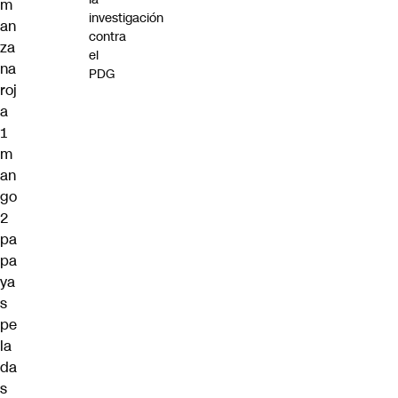
m
investigación
an
contra
za
el
na
PDG
roj
a
1
m
an
go
2
pa
pa
ya
s
pe
la
da
s