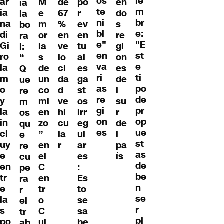
os
ie
ar
M
de
po
en
ia
te
m
ia
e
67
r
do
la
ni
br
na
m
%
ev
s
bo
bl
e:
di
or
en
en
re
ra
e"
"E
Gi
ia
ve
tu
gi
l:
en
st
ro
s
lo
al
on
“
va
e
la
de
ci
es
es
Q
ri
ti
m
un
da
ga
de
ue
as
po
o
co
d
st
l
re
re
de
y
mi
ve
os
su
m
gi
pr
la
en
hi
irr
r
os
on
op
in
zo
cu
eg
de
qu
es
ue
cl
”
la
ul
l
e
st
uy
en
r
ar
pa
re
as
e
el
es
ís
cu
de
en
C
:
pe
be
tr
en
Es
ra
n
e
tr
to
r
se
la
o
se
el
r
s
C
sa
tr
pl
po
ul
be
ab