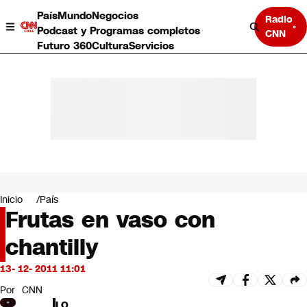
País
Mundo
Negocios
Radio
Podcast y Programas completos
CNN
Futuro 360
Cultura
Servicios
País
Mundo
Negocios
Inicio
País
Frutas en vaso con
Deportes
Programas completos
chantilly
Cultura
Servicios
13- 12- 2011 11:01
Bits
CNN Data
Por
CNN
CNN tiempo
LO