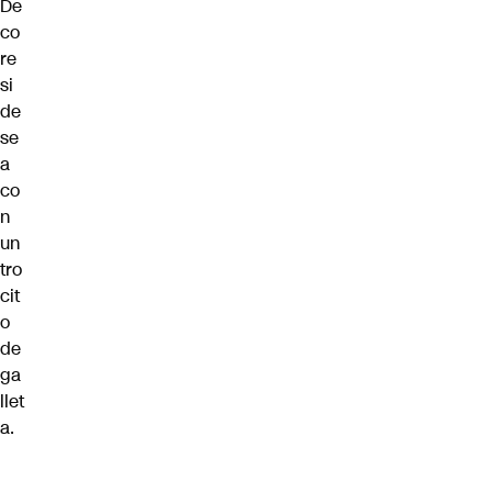
De
co
re
si
de
se
a
co
n
un
tro
cit
o
de
ga
llet
a.