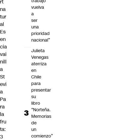
trabajo
rt
vuelva
na
a
tur
ser
al
una
Es
prioridad
en
nacional”
cia
Julieta
vai
Venegas
nill
aterriza
a
en
St
Chile
para
evi
presentar
a
su
Pa
libro
ra
“Norteña.
la
Memorias
fru
de
ta:
un
comienzo”
3