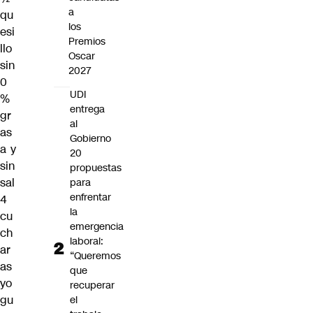
a
qu
los
esi
Premios
llo
Oscar
sin
2027
0
UDI
%
entrega
gr
al
as
Gobierno
a y
20
sin
propuestas
sal
para
enfrentar
4
la
cu
emergencia
ch
laboral:
ar
“Queremos
as
que
yo
recuperar
gu
el