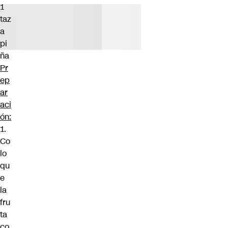
1
taz
a
pi
ña
Pr
ep
ar
aci
ón:
1.
Co
lo
qu
e
la
fru
ta
co