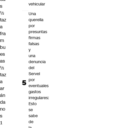
vehicular
s
½
Una
taz
querella
por
a
presuntas
fra
firmas
m
falsas
bu
y
es
una
as
denuncia
½
del
Servel
taz
por
a
eventuales
ar
gastos
án
irregulares:
da
Esto
no
se
s
sabe
de
1
la