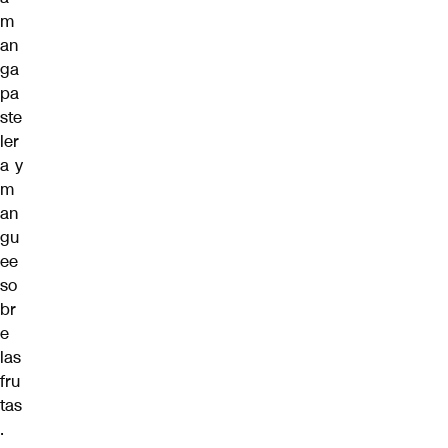
m
an
ga
pa
ste
ler
a y
m
an
gu
ee
so
br
e
las
fru
tas
.