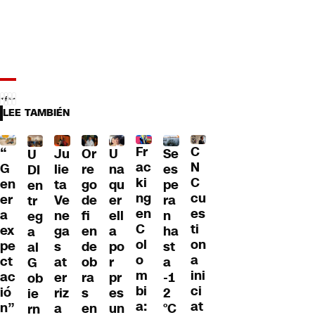
LEE TAMBIÉN
Fr
C
“
Ju
Or
U
Se
U
ac
N
G
lie
re
na
es
DI
ki
C
en
ta
go
qu
pe
en
ng
cu
er
Ve
de
er
ra
tr
en
es
a
ne
fi
ell
n
eg
C
ti
ex
ga
en
a
ha
a
ol
on
pe
s
de
po
st
al
o
a
ct
at
ob
r
a
G
m
ini
ac
er
ra
pr
-1
ob
bi
ci
ió
riz
s
es
2
ie
a:
at
n”
a
en
un
°C
rn