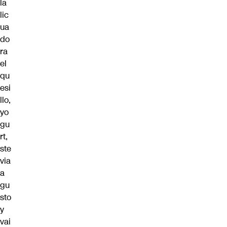
la
lic
ua
do
ra
el
qu
esi
llo,
yo
gu
rt,
ste
via
a
gu
sto
y
vai