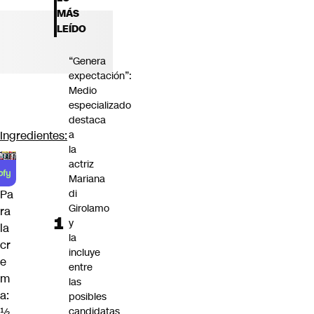
Futuro 360
MÁS
Opinión
LEÍDO
“Genera
expectación”:
Medio
especializado
destaca
Ingredientes:
a
la
actriz
Mariana
di
Pa
Girolamo
ra
y
la
la
cr
incluye
e
entre
m
las
a:
posibles
candidatas
½