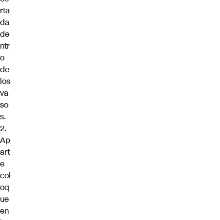
rta
da
de
ntr
o
de
los
va
so
s.
2.
Ap
art
e
col
oq
ue
en