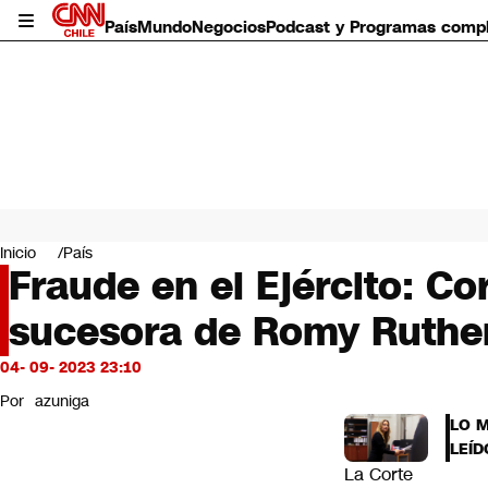
País
Mundo
Negocios
Podcast y Programas comp
País
Mundo
Inicio
País
Negocios
Fraude en el Ejército: 
Deportes
sucesora de Romy Ruthe
Programas completos
Cultura
Servicios
04- 09- 2023 23:10
Bits
Por
azuniga
CNN Data
LO 
CNN tiempo
LEÍD
Futuro 360
La Corte
Opinión