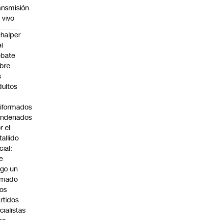
ansmisión
 vivo
halper
el
ebate
bre
s
dultos
iformados
ondenados
r el
tallido
cial:
e
go un
amado
los
rtidos
icialistas