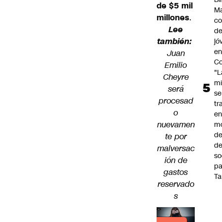
de $5 mil
Ma
millones
.
co
Lee
de
también:
jó
e
Juan
Co
Emilio
"L
Cheyre
mi
será
se
procesad
tr
o
en
nuevamen
m
d
te por
de
malversac
so
ión de
pa
gastos
Ta
reservado
s