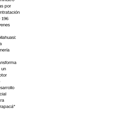
s por
ntratación
 196
venes
n
llahuasi:
a
nería
ansforma
 un
otor
e
sarrollo
cial
ra
rapacá"