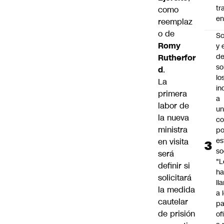
tr
como
en
reemplaz
o de
Sc
Romy
y 
d
Rutherfor
so
d
.
lo
La
in
primera
a
labor de
un
la nueva
c
ministra
po
es
en visita
so
será
"L
definir si
ha
solicitará
ll
la medida
a 
cautelar
pa
de prisión
of