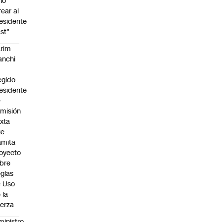
no
rear al
esidente
st"
rim
anchi
egido
esidente
e
misión
xta
ue
amita
oyecto
bre
glas
 Uso
 la
erza
ministro