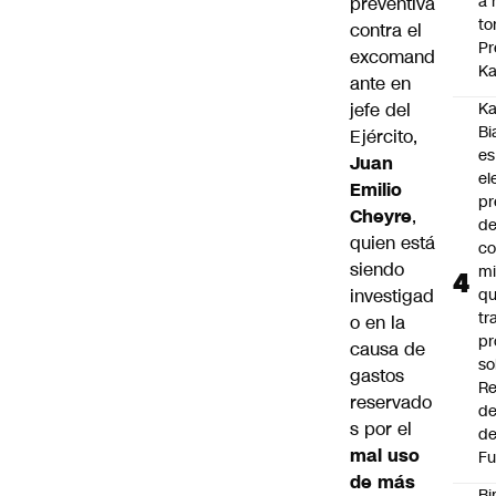
a 
preventiva
to
contra el
Pr
excomand
Ka
ante en
jefe del
Ka
Bi
Ejército,
es
Juan
el
Emilio
pr
Cheyre
,
d
quien está
co
siendo
mi
investigad
q
tr
o en la
pr
causa de
so
gastos
Re
reservado
de
s por el
de
mal uso
Fu
de más
Bi