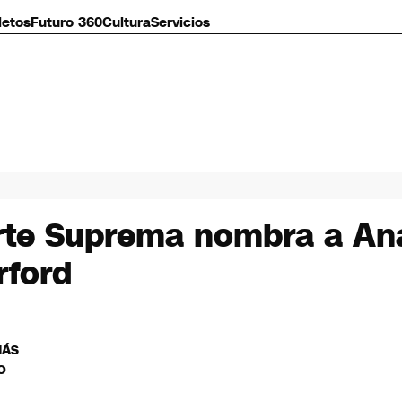
letos
Futuro 360
Cultura
Servicios
Corte Suprema nombra a A
rford
MÁS
O