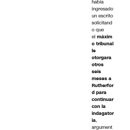
había
ingresado
un escrito
solicitand
o que
el
máxim
o tribunal
le
otorgara
otros
seis
meses a
Rutherfor
d para
continuar
con la
indagator
ia
,
argument