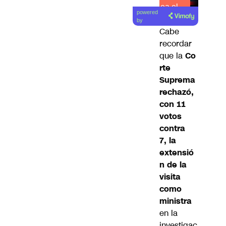
Lea el
powered
artículo
by
Cabe
recordar
que la
Co
rte
Suprema
rechazó,
con 11
votos
contra
7, la
extensió
n de la
visita
como
ministra
en la
investigac