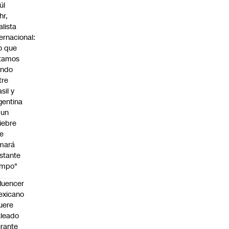
úl
hr,
alista
ternacional:
o que
tamos
endo
tre
sil y
gentina
 un
iebre
e
mará
stante
empo"
fluencer
exicano
uere
leado
rante