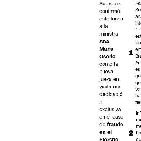
Suprema
Ra
So
confirmó
an
este lunes
in
a la
"L
ministra
es
Ana
vi
María
en
Osorio
Bra
Ar
como la
es
nueva
qu
jueza en
qu
visita con
to
dedicació
ba
n
ti
exclusiva
In
en el caso
m
de
fraude
m
en el
ba
Ejército
,
du