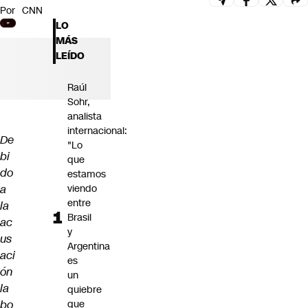
Por
CNN
Futuro 360
LO
Opinión
MÁS
LEÍDO
Raúl
Sohr,
analista
internacional:
De
"Lo
bi
que
do
estamos
a
viendo
entre
la
Brasil
ac
y
us
Argentina
aci
es
ón
un
la
quiebre
bo
que