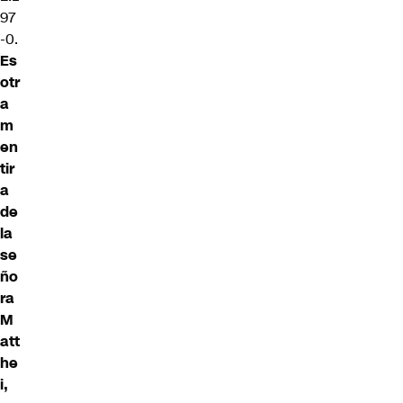
97
-0.
Es
otr
a
m
en
tir
a
de
la
se
ño
ra
M
att
he
i,