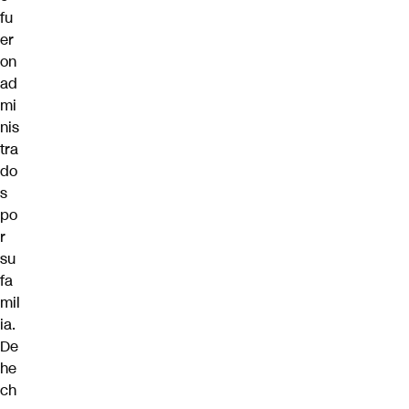
fu
er
on
ad
mi
nis
tra
do
s
po
r
su
fa
mil
ia.
De
he
ch