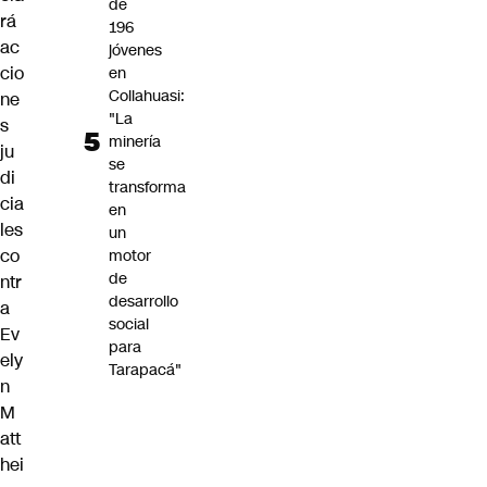
de
rá
196
ac
jóvenes
cio
en
Collahuasi:
ne
"La
s
minería
ju
se
di
transforma
cia
en
les
un
co
motor
de
ntr
desarrollo
a
social
Ev
para
ely
Tarapacá"
n
M
att
hei