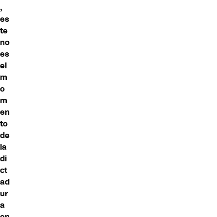
,
es
te
no
es
el
m
o
m
en
to
de
la
di
ct
ad
ur
a
en