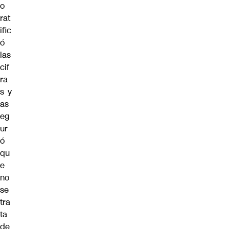
o
rat
ific
ó
las
cif
ra
s y
as
eg
ur
ó
qu
e
no
se
tra
ta
de