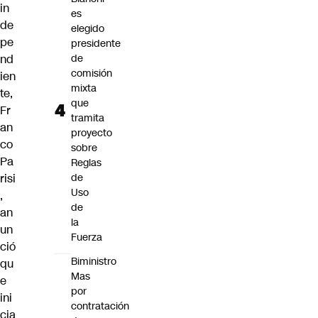
in
es
de
elegido
pe
presidente
nd
de
comisión
ien
mixta
te,
que
Fr
tramita
an
proyecto
co
sobre
Pa
Reglas
risi
de
Uso
,
de
an
la
un
Fuerza
ció
Biministro
qu
Mas
e
por
ini
contratación
cia