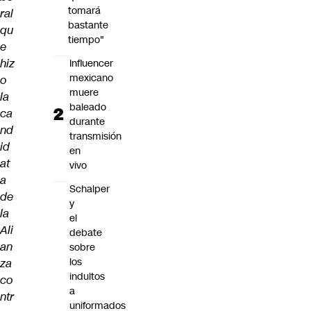
tomará
ral
bastante
qu
tiempo"
e
hiz
Influencer
mexicano
o
muere
la
baleado
ca
durante
nd
transmisión
id
en
at
vivo
a
Schalper
de
y
la
el
Ali
debate
an
sobre
los
za
indultos
co
a
ntr
uniformados