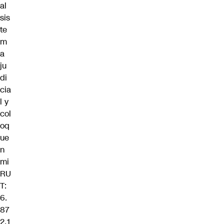
al
sis
te
m
a
ju
di
cia
l y
col
oq
ue
n
mi
RU
T:
6.
87
2.1