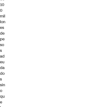
10
0
mil
lon
es
de
pe
so
s
ad
eu
da
do
s
sin
o
qu
e