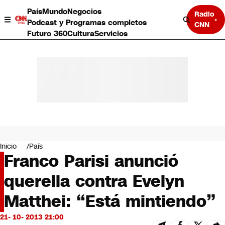
País
Mundo
Negocios
Radio
Podcast y Programas completos
CNN
Futuro 360
Cultura
Servicios
País
Mundo
Negocios
Inicio
País
Franco Parisi anunció
Deportes
Programas completos
querella contra Evelyn
Cultura
Servicios
Matthei: “Está mintiendo”
Bits
CNN Data
21- 10- 2013 21:00
CNN tiempo