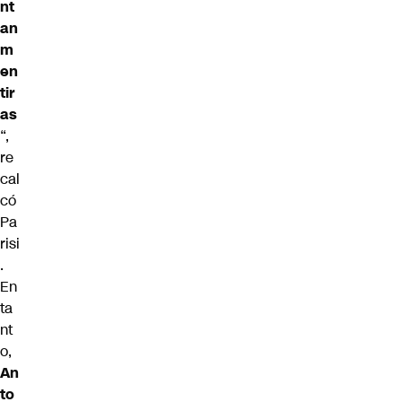
nt
an
m
en
tir
as
“,
re
cal
có
Pa
risi
.
En
ta
nt
o,
An
to