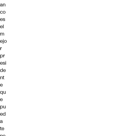
an
co
es
el
m
ejo
r
pr
esi
de
nt
e
qu
e
pu
ed
a
te
ne