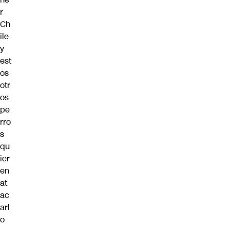
r
Ch
ile
y
est
os
otr
os
pe
rro
s
qu
ier
en
at
ac
arl
o