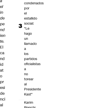
a
condenados
el
por
in
el
de
estallido
social:
pe
"Le
nd
hago
ien
un
te.
llamado
El
a
ca
los
nd
partidos
oficialistas
id
a
at
no
o
torear
pr
al
esi
Presidente
de
Kast"
nci
Karim
al
Bianchi