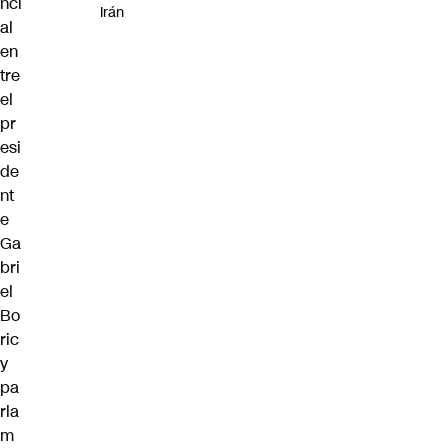
nci
Irán
al
en
tre
el
pr
esi
de
nt
e
Ga
bri
el
Bo
ric
y
pa
rla
m