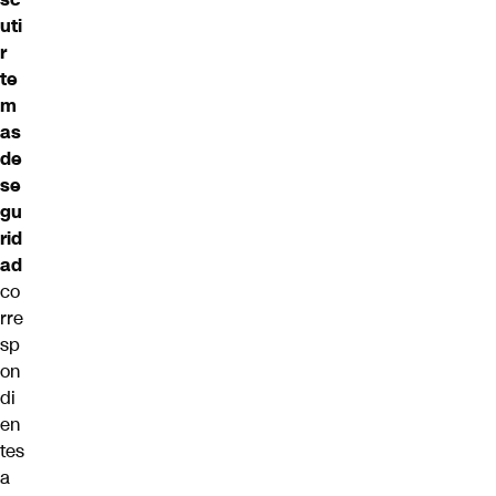
uti
r
te
m
as
de
se
gu
rid
ad
co
rre
sp
on
di
en
tes
a