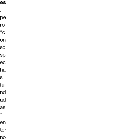
es
,
pe
ro
“c
on
so
sp
ec
ha
s
fu
nd
ad
as
”
en
tor
no