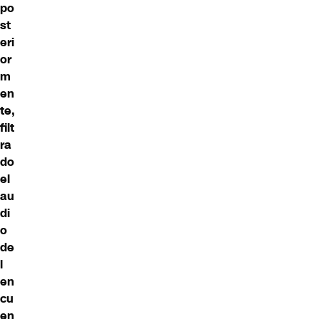
po
st
eri
or
m
en
te,
filt
ra
do
el
au
di
o
de
l
en
cu
en