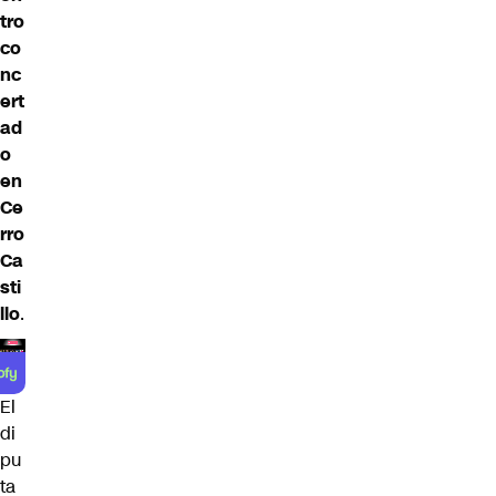
tro
co
nc
ert
ad
o
en
Ce
rro
Ca
sti
llo
.
El
di
pu
ta