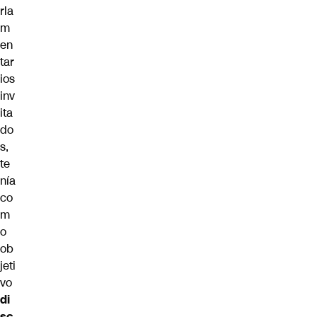
rla
m
en
tar
ios
inv
ita
do
s,
te
nía
co
m
o
ob
jeti
vo
di
sc