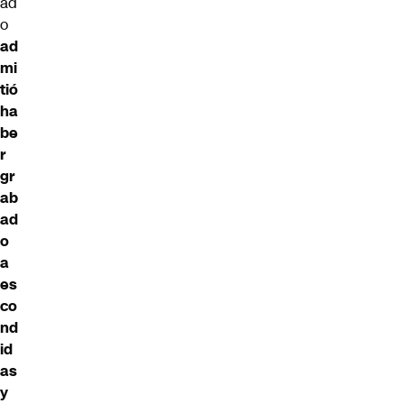
ad
o
ad
mi
tió
ha
be
r
gr
ab
ad
o
a
es
co
nd
id
as
y