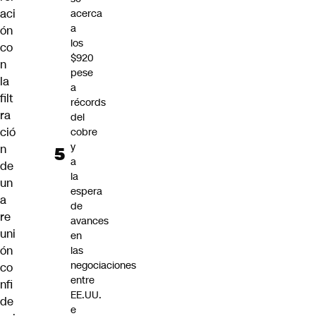
aci
acerca
a
ón
los
co
$920
n
pese
la
a
filt
récords
ra
del
ció
cobre
y
n
a
de
la
un
espera
a
de
re
avances
uni
en
ón
las
negociaciones
co
entre
nfi
EE.UU.
de
e