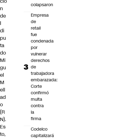
ció
colapsaron
n
Empresa
de
de
l
retail
di
fue
pu
condenada
ta
por
do
vulnerar
Mi
derechos
de
gu
trabajadora
el
embarazada:
M
Corte
ell
confirmó
ad
multa
o
contra
(R
la
firma
N).
Es
Codelco
to,
capitalizará