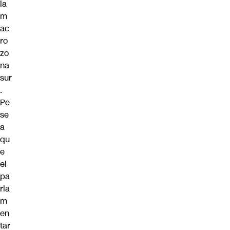
la
m
ac
ro
zo
na
sur
.
Pe
se
a
qu
e
el
pa
rla
m
en
tar