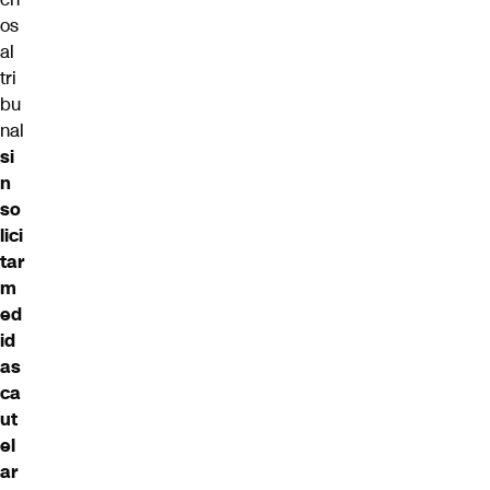
os
al
tri
bu
nal
si
n
so
lici
tar
m
ed
id
as
ca
ut
el
ar