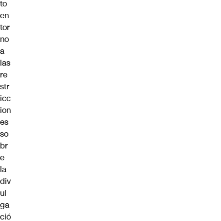
to
en
tor
no
a
las
re
str
icc
ion
es
so
br
e
la
div
ul
ga
ció