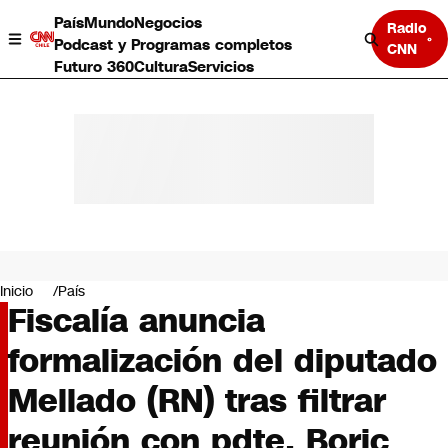
País
Mundo
Negocios
Radio
Podcast y Programas completos
CNN
Futuro 360
Cultura
Servicios
País
Mundo
Negocios
Inicio
País
Fiscalía anuncia
Deportes
Programas completos
formalización del diputado
Cultura
Servicios
Mellado (RN) tras filtrar
Bits
CNN Data
reunión con pdte. Boric
CNN tiempo