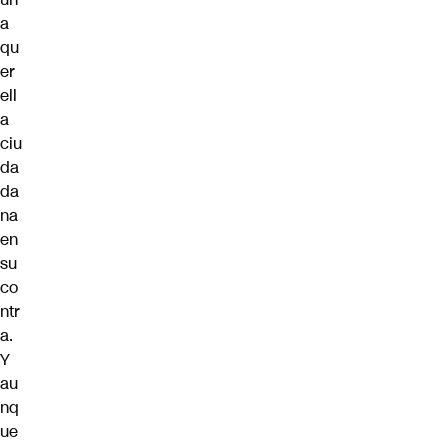
a
qu
er
ell
a
ciu
da
da
na
en
su
co
ntr
a.
Y
au
nq
ue