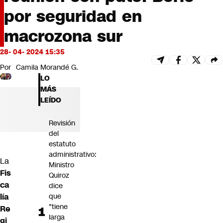
Futuro 360
por seguridad en
Opinión
macrozona sur
28- 04- 2024 15:35
Por
Camila Morandé G.
LO
MÁS
LEÍDO
Revisión
del
estatuto
administrativo:
La
Ministro
Fis
Quiroz
ca
dice
lía
que
"tiene
Re
larga
gi