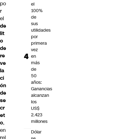
po
el
r
100%
de
el
sus
de
utilidades
lit
por
o
primera
de
vez
re
en
ve
más
de
la
50
ci
años:
ón
Ganancias
de
alcanzan
se
los
cr
US$
et
2.423
millones
o
,
en
Dólar
rel
se