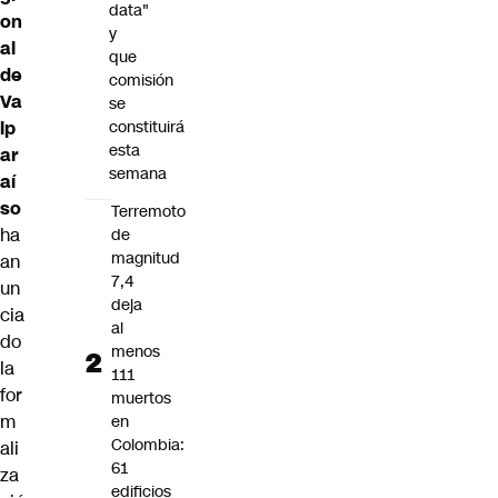
data"
on
y
al
que
de
comisión
Va
se
lp
constituirá
esta
ar
semana
aí
so
Terremoto
ha
de
magnitud
an
7,4
un
deja
cia
al
do
menos
la
111
for
muertos
m
en
Colombia:
ali
61
za
edificios