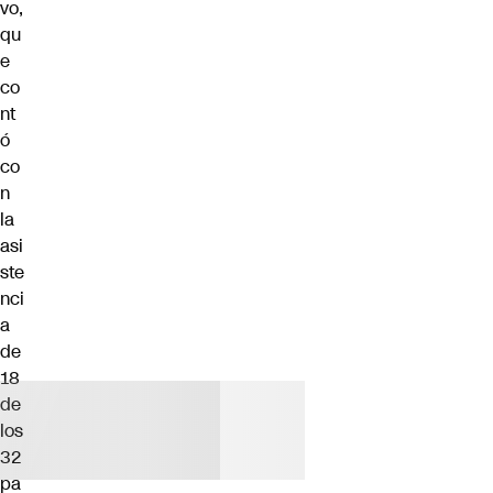
vo,
qu
e
co
nt
ó
co
n
la
asi
ste
nci
a
de
18
de
los
32
pa