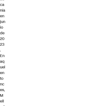
ca
nía
en
jun
io
de
20
23
.
En
aq
uel
en
to
nc
es,
M
ell