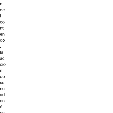
n
de
l
co
nt
eni
do
,
la
ac
ció
n
de
se
nc
ad
en
ó
un