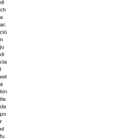
di
ch
a
ac
ció
n
ju
di
cia
l
est
á
lim
ita
da
po
r
el
fu