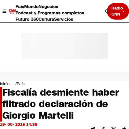
País
Mundo
Negocios
Radio
Podcast y Programas completos
CNN
Futuro 360
Cultura
Servicios
País
Mundo
Negocios
Inicio
País
Fiscalía desmiente haber
Deportes
Programas completos
filtrado declaración de
Cultura
Servicios
Giorgio Martelli
Bits
CNN Data
19- 06- 2015 14:38
CNN tiempo