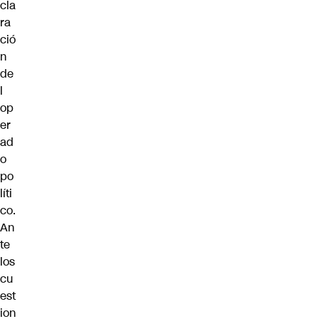
cla
ra
ció
n
de
l
op
er
ad
o
po
líti
co.
An
te
los
cu
est
ion