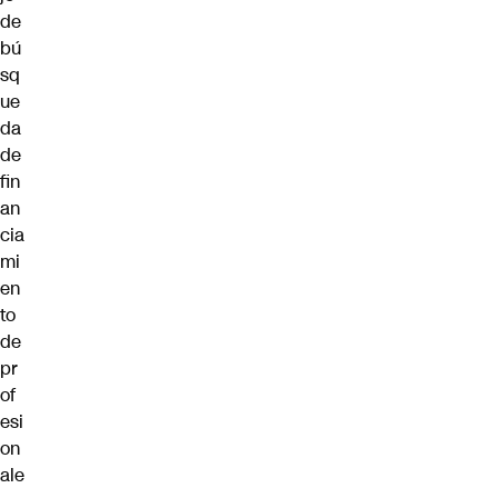
de
bú
sq
ue
da
de
fin
an
cia
mi
en
to
de
pr
of
esi
on
ale