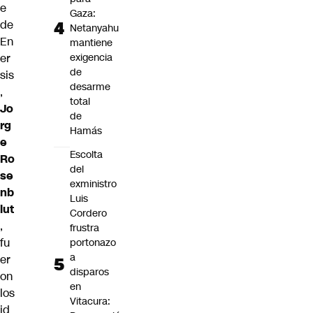
e
Gaza:
de
Netanyahu
En
mantiene
er
exigencia
de
sis
desarme
,
total
Jo
de
rg
Hamás
e
Escolta
Ro
del
se
exministro
nb
Luis
lut
Cordero
,
frustra
fu
portonazo
a
er
disparos
on
en
los
Vitacura:
id