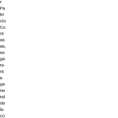
r
Pa
tri
cio
Co
nt
es
se,
ex
ge
re
nt
e
ge
ne
ral
de
la
co