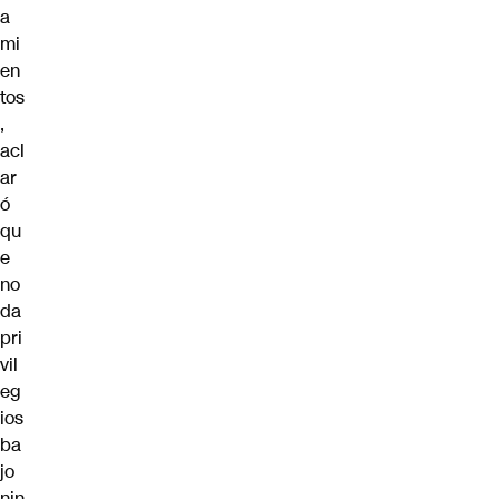
a
mi
en
tos
,
acl
ar
ó
qu
e
no
da
pri
vil
eg
ios
ba
jo
nin