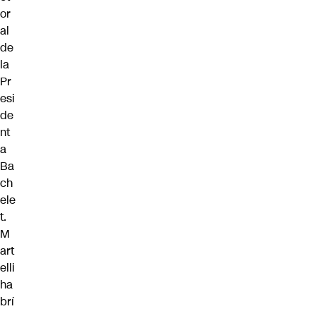
or
al
de
la
Pr
esi
de
nt
a
Ba
ch
ele
t.
M
art
elli
ha
brí