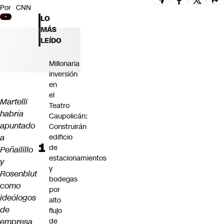
Por
CNN
Futuro 360
LO
Opinión
MÁS
LEÍDO
Millonaria
inversión
en
el
Martelli
Teatro
habría
Caupolicán:
apuntado
Construirán
a
edificio
de
Peñailillo
estacionamientos
y
y
Rosenblut
bodegas
como
por
ideólogos
alto
de
flujo
empresa
de