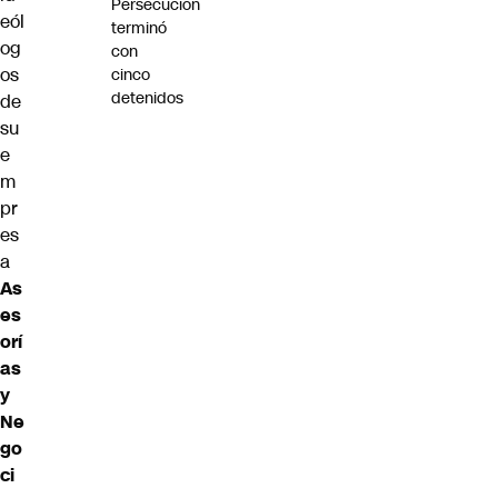
Persecución
eól
terminó
og
con
os
cinco
detenidos
de
su
e
m
pr
es
a
As
es
orí
as
y
Ne
go
ci