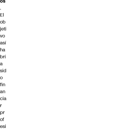
os
.
El
ob
jeti
vo
así
ha
brí
a
sid
o
fin
an
cia
r
pr
of
esi