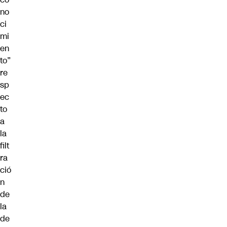
no
ci
mi
en
to”
re
sp
ec
to
a
la
filt
ra
ció
n
de
la
de