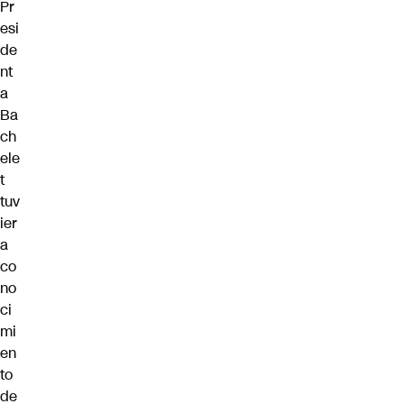
Pr
esi
de
nt
a
Ba
ch
ele
t
tuv
ier
a
co
no
ci
mi
en
to
de