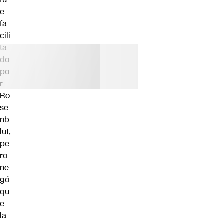
e
fa
cili
ta
do
po
r
Ro
se
nb
lut,
pe
ro
ne
gó
qu
e
la