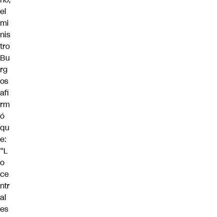
el
mi
nis
tro
Bu
rg
os
afi
rm
ó
qu
e:
“
L
o
ce
ntr
al
es