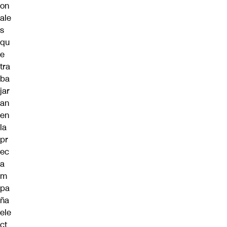
on
ale
s
qu
e
tra
ba
jar
an
en
la
pr
ec
a
m
pa
ña
ele
ct