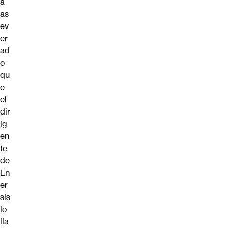
a
as
ev
er
ad
o
qu
e
el
dir
ig
en
te
de
En
er
sis
lo
lla