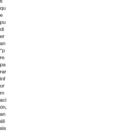
s
qu
e
pu
di
er
an
“p
re
pa
rar
inf
or
m
aci
ón,
an
áli
sis