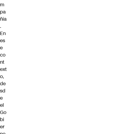
m
pa
ñía
.
En
es
e
co
nt
ext
o,
de
sd
e
el
Go
bi
er
no,