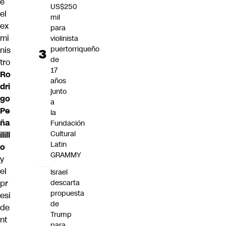
e
US$250
el
mil
ex
para
mi
violinista
puertorriqueño
nis
de
tro
17
Ro
años
dri
junto
go
a
Pe
la
ña
Fundación
Cultural
ilill
Latin
o
GRAMMY
y
el
Israel
pr
descarta
propuesta
esi
de
de
Trump
nt
para