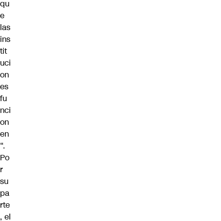
qu
e
las
ins
tit
uci
on
es
fu
nci
on
en
“.
Po
r
su
pa
rte
, el