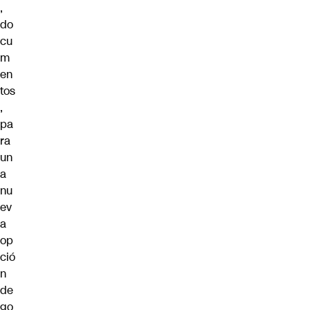
,
do
cu
m
en
tos
,
pa
ra
un
a
nu
ev
a
op
ció
n
de
go