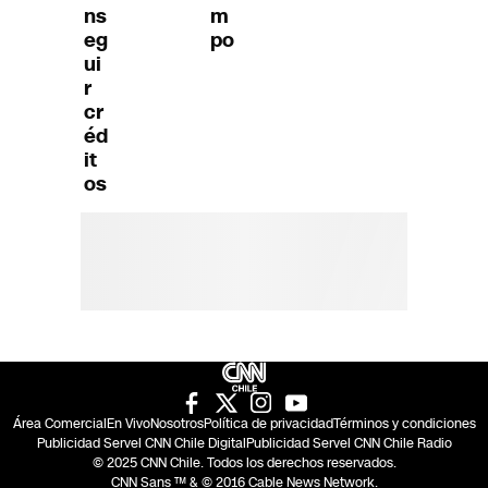
ns
m
eg
po
ui
r
cr
éd
it
os
Área Comercial
En Vivo
Nosotros
Política de privacidad
Términos y condiciones
Publicidad Servel CNN Chile Digital
Publicidad Servel CNN Chile Radio
© 2025 CNN Chile. Todos los derechos reservados.
CNN Sans ™ & © 2016 Cable News Network.