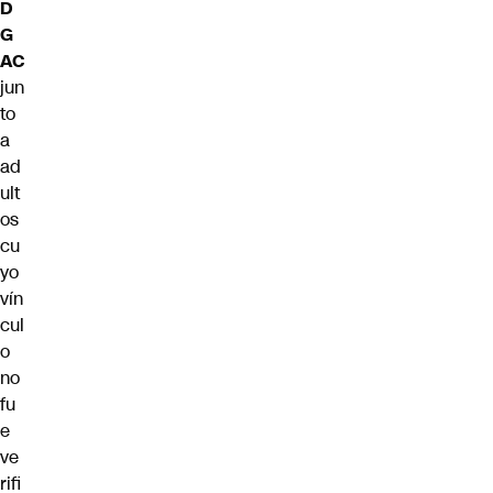
D
G
AC
jun
to
a
ad
ult
os
cu
yo
vín
cul
o
no
fu
e
ve
rifi