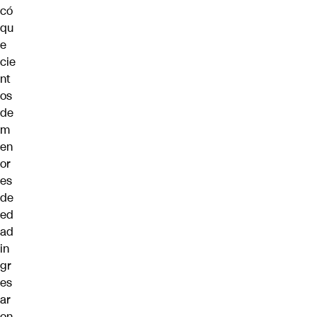
có
qu
e
cie
nt
os
de
m
en
or
es
de
ed
ad
in
gr
es
ar
on