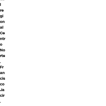
l
re
gi
on
al
Ce
ntr
o
No
rte
,
Fr
an
cis
co
Ja
cir
,