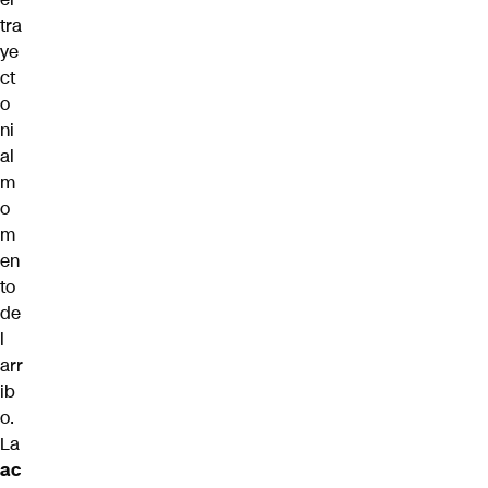
tra
ye
ct
o
ni
al
m
o
m
en
to
de
l
arr
ib
o.
La
ac