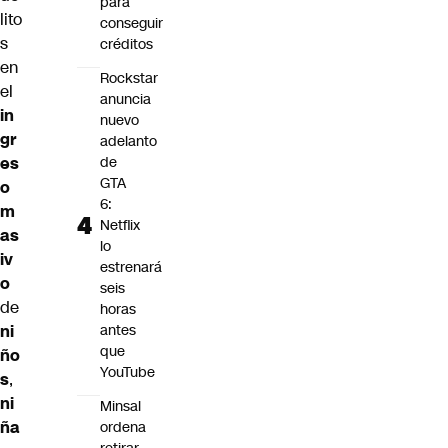
para
lito
conseguir
s
créditos
en
Rockstar
el
anuncia
in
nuevo
gr
adelanto
es
de
GTA
o
6:
m
Netflix
as
lo
iv
estrenará
o
seis
de
horas
ni
antes
que
ño
YouTube
s
,
ni
Minsal
ña
ordena