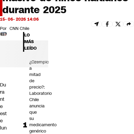
Futuro 360
durante 2025
Opinión
15- 06- 2026 14:06
Por
CNN Chile
LO
MÁS
LEÍDO
¿Ozempic
a
mitad
de
Du
precio?:
ra
Laboratorio
nt
Chile
e
anuncia
que
est
su
e
medicamento
lun
genérico