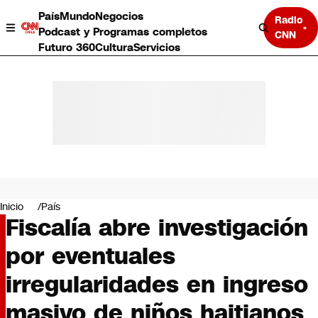
País
Mundo
Negocios
Radio
Podcast y Programas completos
CNN
Futuro 360
Cultura
Servicios
País
Mundo
Negocios
Inicio
País
Fiscalía abre investigación
Deportes
Programas completos
por eventuales
Cultura
Servicios
irregularidades en ingreso
Bits
CNN Data
masivo de niños haitianos
CNN tiempo