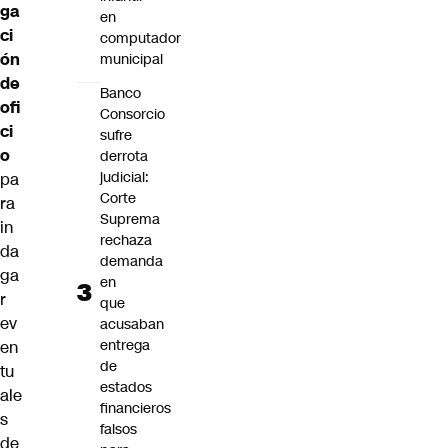
ga
en
ci
computador
ón
municipal
de
Banco
ofi
Consorcio
ci
sufre
o
derrota
judicial:
pa
Corte
ra
Suprema
in
rechaza
da
demanda
ga
en
r
que
ev
acusaban
entrega
en
de
tu
estados
ale
financieros
s
falsos
de