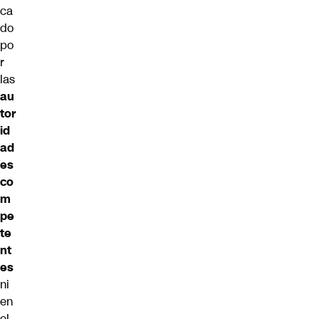
ca
do
po
r
las
au
tor
id
ad
es
co
m
pe
te
nt
es
ni
en
el