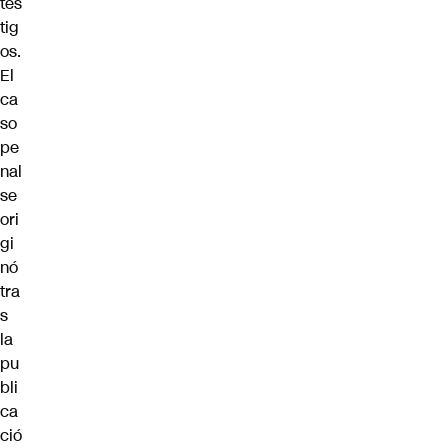
tes
tig
os.
El
ca
so
pe
nal
se
ori
gi
nó
tra
s
la
pu
bli
ca
ció