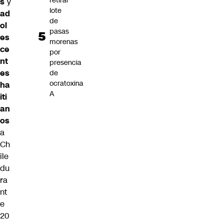
retirar
s
y
lote
ad
de
ol
pasas
es
morenas
ce
por
nt
presencia
es
de
ocratoxina
ha
A
iti
an
os
a
Ch
ile
du
ra
nt
e
20