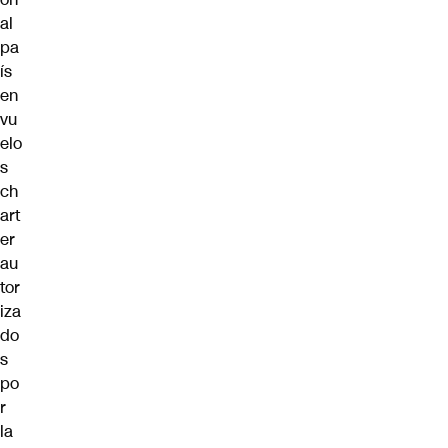
al
pa
ís
en
vu
elo
s
ch
art
er
au
tor
iza
do
s
po
r
la