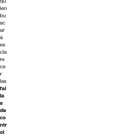
qu
ien
bu
sc
ar
á
es
cla
re
ce
r
las
fal
la
s
de
co
ntr
ol