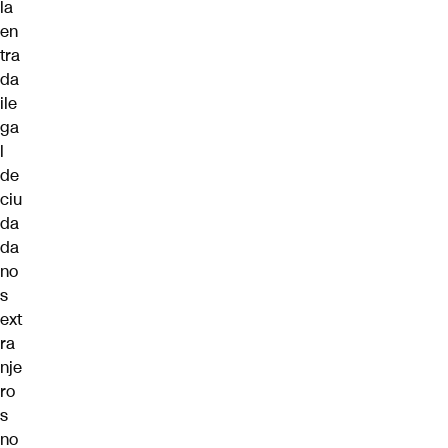
la
en
tra
da
ile
ga
l
de
ciu
da
da
no
s
ext
ra
nje
ro
s
no