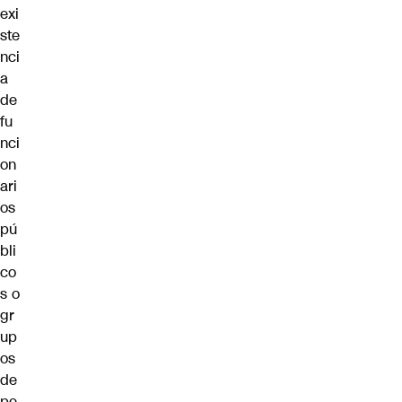
exi
ste
nci
a
de
fu
nci
on
ari
os
pú
bli
co
s o
gr
up
os
de
pe