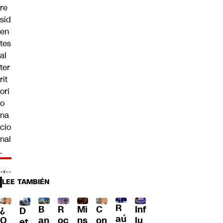
re
sid
en
tes
al
ter
rit
ori
o
na
cio
nal
.
LEE TAMBIÉN
R
¿
B
R
Mi
C
Inf
D
aú
O
an
oc
ns
on
lu
et