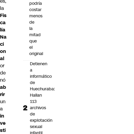
es,
podría
la
costar
Fis
menos
ca
de
la
lía
mitad
Na
que
ci
el
on
original
al
Detienen
or
a
de
informático
nó
de
ab
Huechuraba:
rir
Hallan
un
113
archivos
a
de
in
explotación
ve
sexual
sti
infantil