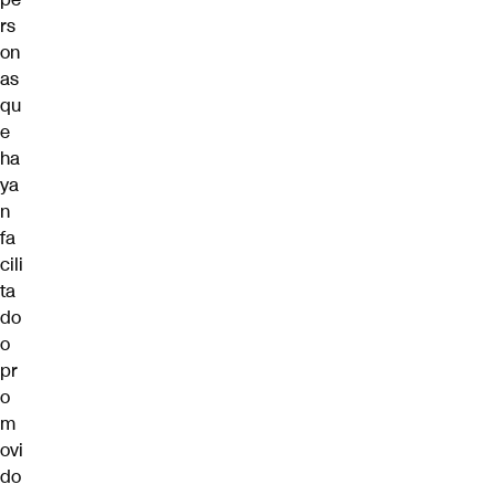
rs
on
as
qu
e
ha
ya
n
fa
cili
ta
do
o
pr
o
m
ovi
do