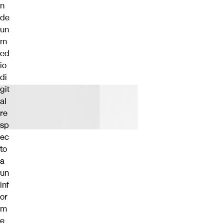
n
de
un
m
ed
io
di
git
al
re
sp
ec
to
a
un
inf
or
m
e