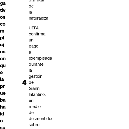
disfrutar
ga
de
tiv
la
os
naturaleza
co
UEFA
m
confirma
pl
un
ej
pago
os
a
en
exempleada
durante
qu
la
e
gestión
la
de
pr
Gianni
ue
Infantino,
ba
en
ha
medio
de
id
desmentidos
o
sobre
su