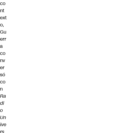
co
nt
ext
o,
Gu
err
a
co
nv
er
só
co
n
Ra
di
o
Un
ive
rs