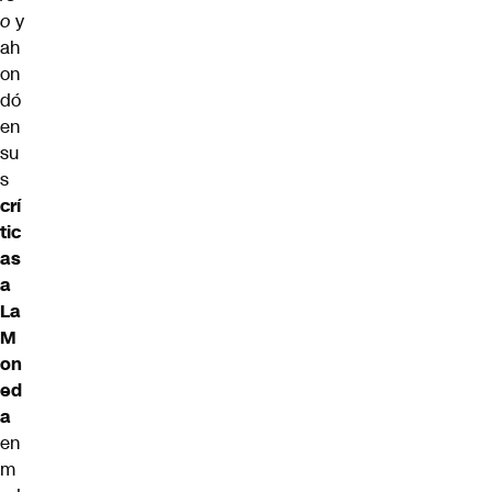
o
y
ah
on
dó
en
su
s
crí
tic
as
a
La
M
on
ed
a
en
m