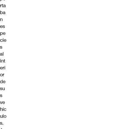
rta
ba
n
es
pe
cie
s
al
int
eri
or
de
su
s
ve
híc
ulo
s.