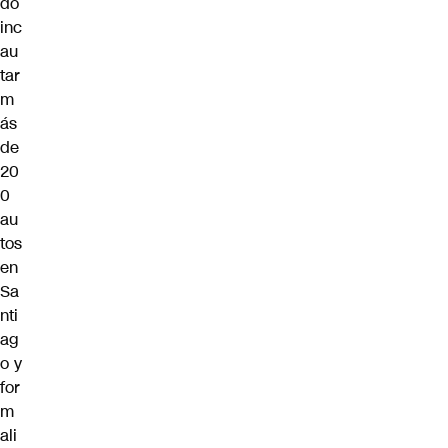
do
inc
au
tar
m
ás
de
20
0
au
tos
en
Sa
nti
ag
o y
for
m
ali