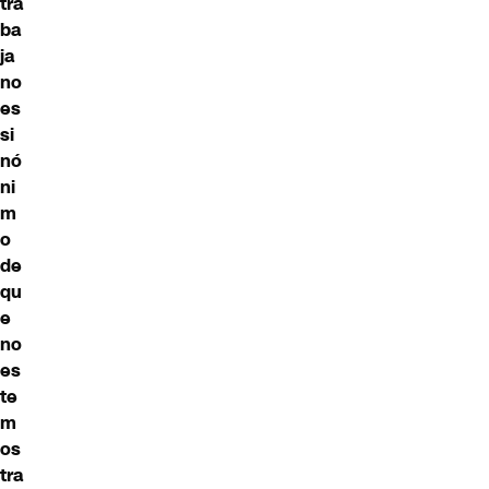
tra
ba
ja
no
es
si
nó
ni
m
o
de
qu
e
no
es
te
m
os
tra