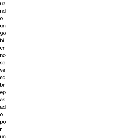
ua
nd
o
un
go
bi
er
no
se
ve
so
br
ep
as
ad
o
po
r
un