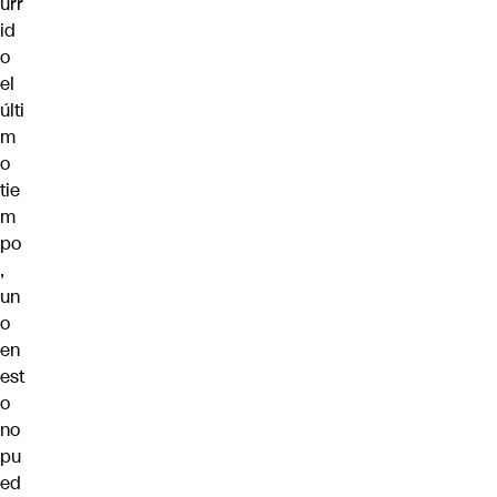
urr
id
o
el
últi
m
o
tie
m
po
,
un
o
en
est
o
no
pu
ed