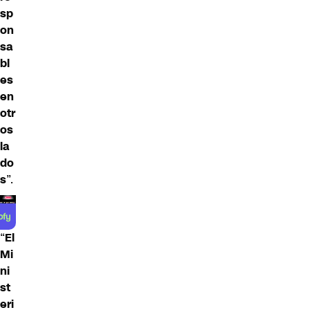
sp
on
sa
bl
es
en
otr
os
la
do
s
”.
“
El
Mi
ni
st
eri