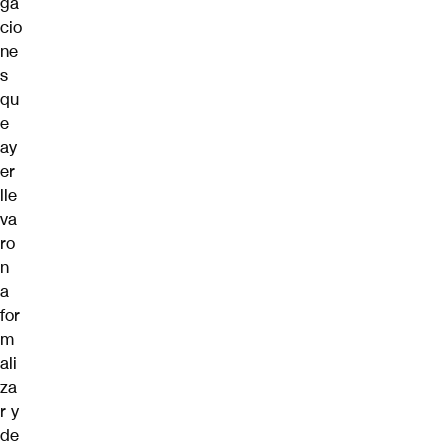
ga
cio
ne
s
qu
e
ay
er
lle
va
ro
n
a
for
m
ali
za
r y
de