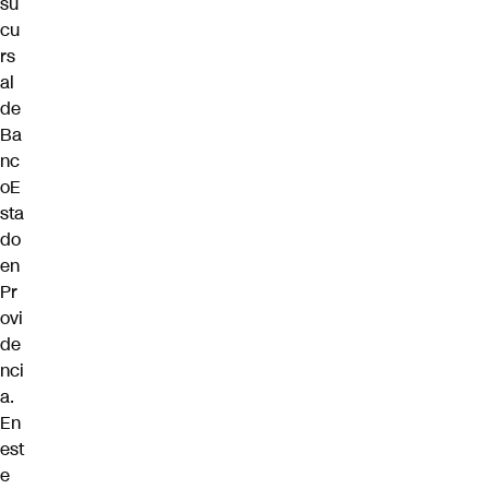
su
cu
rs
al
de
Ba
nc
oE
sta
do
en
Pr
ovi
de
nci
a.
En
est
e