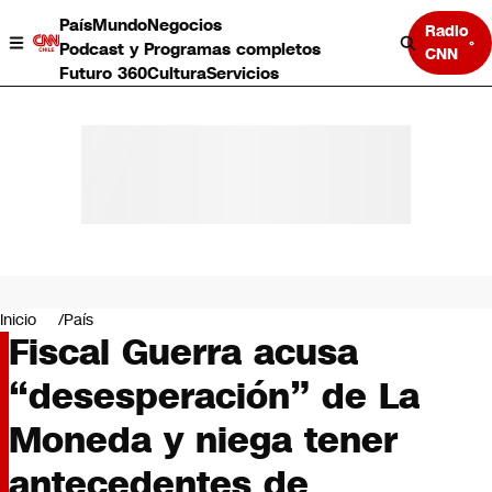
País
Mundo
Negocios
Radio
Podcast y Programas completos
CNN
Futuro 360
Cultura
Servicios
País
Mundo
Negocios
Inicio
País
Fiscal Guerra acusa
Deportes
Programas completos
“desesperación” de La
Cultura
Servicios
Moneda y niega tener
Bits
CNN Data
antecedentes de
CNN tiempo