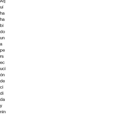
Aq
uí
ha
ha
bi
do
un
a
pe
rs
ec
uci
ón
de
ci
di
da
y
nin