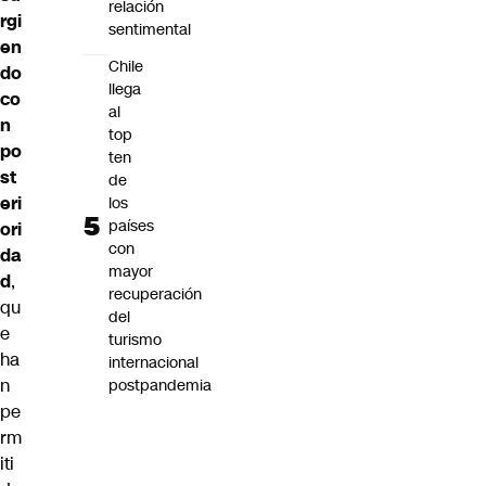
relación
rgi
sentimental
en
Chile
do
llega
co
al
n
top
po
ten
st
de
eri
los
países
ori
con
da
mayor
d
,
recuperación
qu
del
e
turismo
ha
internacional
n
postpandemia
pe
rm
iti