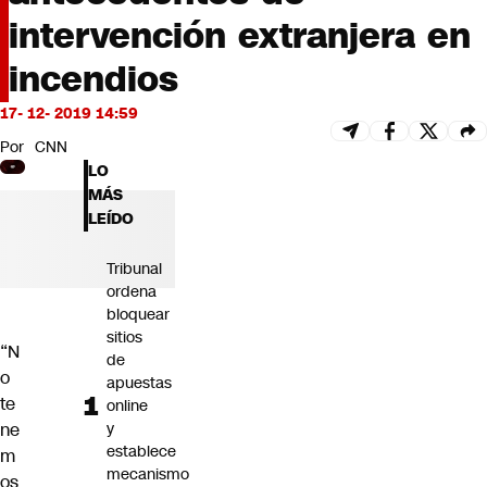
Futuro 360
intervención extranjera en
Opinión
incendios
17- 12- 2019 14:59
Por
CNN
LO
MÁS
LEÍDO
Tribunal
ordena
bloquear
sitios
“N
de
o
apuestas
te
online
ne
y
establece
m
mecanismo
os