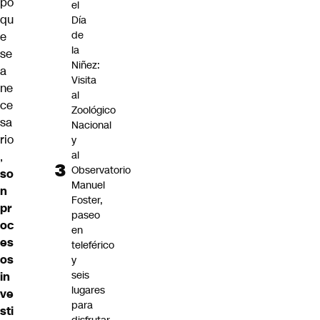
po
el
qu
Día
de
e
la
se
Niñez:
a
Visita
ne
al
ce
Zoológico
sa
Nacional
rio
y
al
,
Observatorio
so
Manuel
n
Foster,
pr
paseo
oc
en
es
teleférico
os
y
seis
in
lugares
ve
para
sti