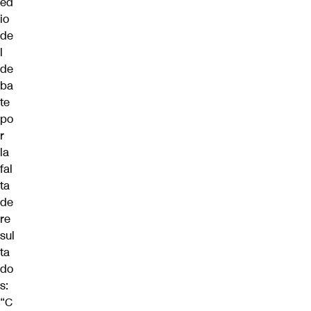
ed
io
de
l
de
ba
te
po
r
la
fal
ta
de
re
sul
ta
do
s:
“C