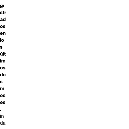
gi
str
ad
os
en
lo
s
últ
im
os
do
s
m
es
es
.
In
da