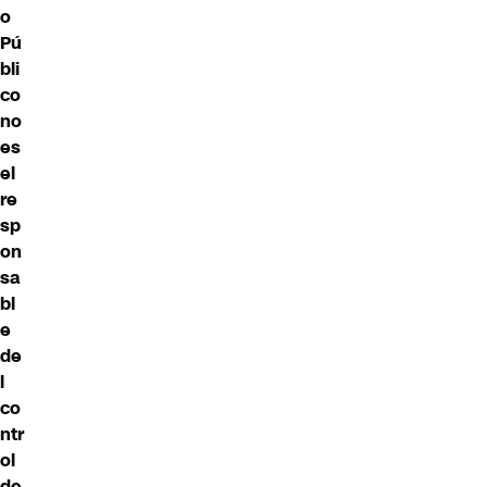
o
Pú
bli
co
no
es
el
re
sp
on
sa
bl
e
de
l
co
ntr
ol
de