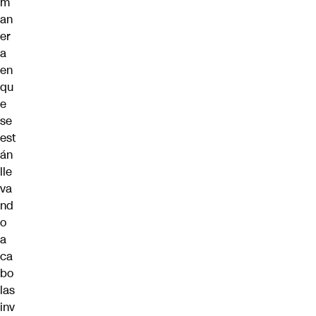
m
an
er
a
en
qu
e
se
est
án
lle
va
nd
o
a
ca
bo
las
inv