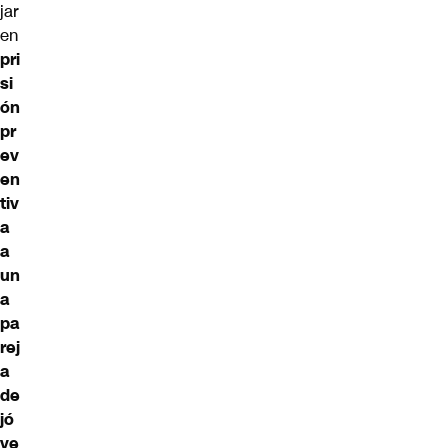
jar
en
pri
si
ón
pr
ev
en
tiv
a
a
un
a
pa
rej
a
de
jó
ve