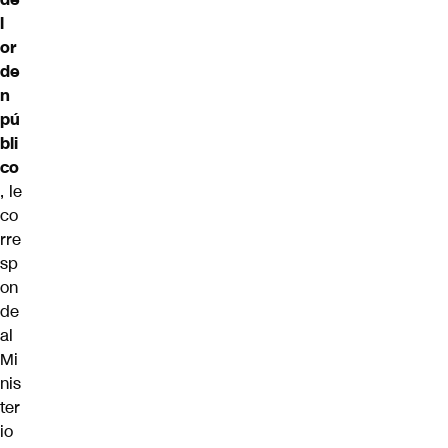
l
or
de
n
pú
bli
co
, le
co
rre
sp
on
de
al
Mi
nis
ter
io