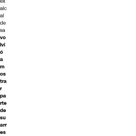
ex
alc
al
de
sa
vo
lvi
ó
a
m
os
tra
r
pa
rte
de
su
arr
es