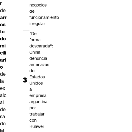
r
negocios
de
de
arr
funcionamiento
irregular
es
to
"De
do
forma
mi
descarada":
China
cili
denuncia
ari
amenazas
o
de
de
Estados
la
Unidos
ex
a
alc
empresa
argentina
al
por
de
trabajar
sa
con
de
Huawei
M