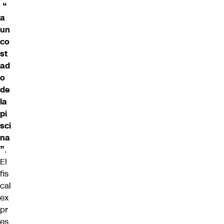
“
a
un
co
st
ad
o
de
la
pi
sci
na
”
.
El
fis
cal
ex
pr
es