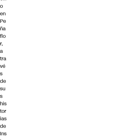
o
en
Pe
ña
flo
r,
a
tra
vé
s
de
su
s
his
tor
ias
de
Ins