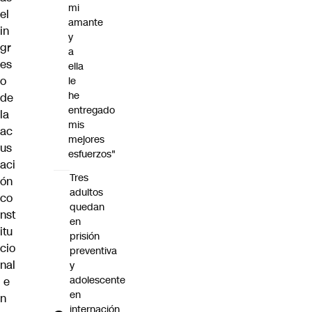
mi
el
amante
in
y
gr
a
es
ella
o
le
he
de
entregado
la
mis
ac
mejores
us
esfuerzos"
aci
Tres
ón
adultos
co
quedan
nst
en
itu
prisión
cio
preventiva
nal
y
adolescente
e
en
n
internación