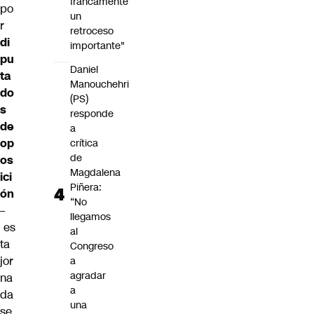
francamente
po
un
r
retroceso
di
importante"
pu
Daniel
ta
Manouchehri
do
(PS)
s
responde
de
a
op
crítica
de
os
Magdalena
ici
Piñera:
ón
“No
–
llegamos
es
al
ta
Congreso
jor
a
agradar
na
a
da
una
se