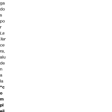
ga
do
s
po
r
La
Ter
ce
ra
,
alu
de
n
a
la
“c
o
m
pl
eji