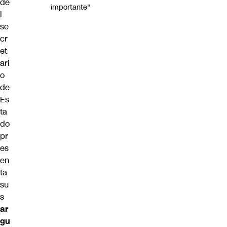
de
importante"
l
se
cr
et
ari
o
de
Es
ta
do
pr
es
en
ta
su
s
ar
gu