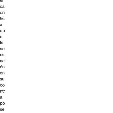
er
oa
cri
tic
a
qu
e
la
ac
us
aci
ón
en
su
co
ntr
a
po
se