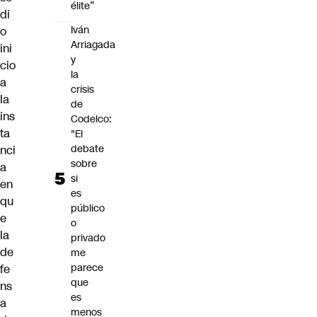
élite”
di
Iván
o
Arriagada
ini
y
cio
la
a
crisis
la
de
ins
Codelco:
ta
"El
debate
nci
sobre
a
si
en
es
qu
público
e
o
la
privado
de
me
parece
fe
que
ns
es
a
menos