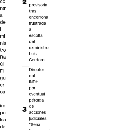
co
provisoria
ntr
tras
a
encerrona
de
frustrada
l
a
escolta
mi
del
nis
exministro
tro
Luis
Ra
Cordero
úl
Director
Fi
del
gu
INDH
er
por
oa
eventual
-
pérdida
im
de
pu
acciones
judiciales:
lsa
"Sería
da