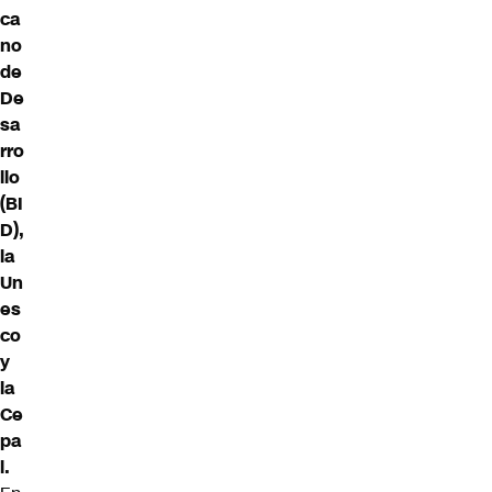
ca
no
de
De
sa
rro
llo
(BI
D),
la
Un
es
co
y
la
Ce
pa
l.