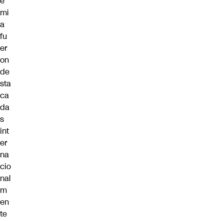
e
mi
a
fu
er
on
de
sta
ca
da
s
int
er
na
cio
nal
m
en
te