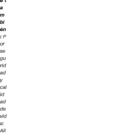
e t
a
m
bi
én
:
P
or
se
gu
rid
ad
y
cal
id
ad
de
vid
a:
Ali