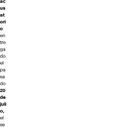
ac
us
at
ori
o
en
tre
ga
do
el
pa
sa
do
20
de
juli
o
,
el
se