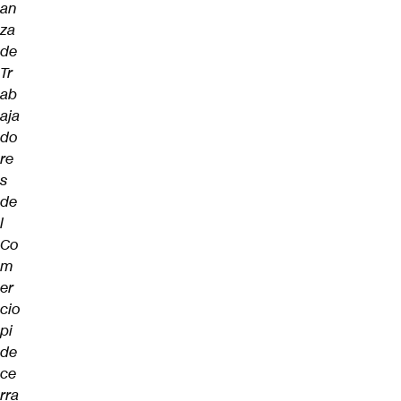
an
za
de
Tr
ab
aja
do
re
s
de
l
Co
m
er
cio
pi
de
ce
rra