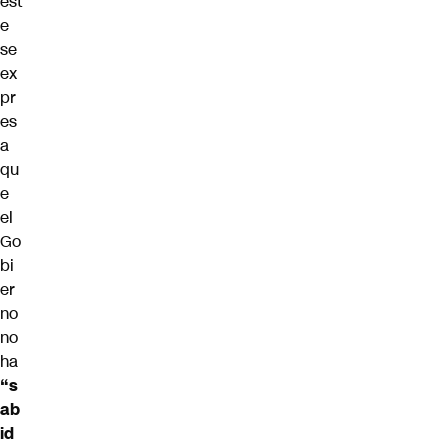
est
e
se
ex
pr
es
a
qu
e
el
Go
bi
er
no
no
ha
“s
ab
id