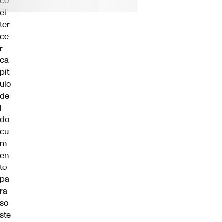
có
el
ter
ce
r
ca
pít
ulo
de
l
do
cu
m
en
to
pa
ra
so
ste