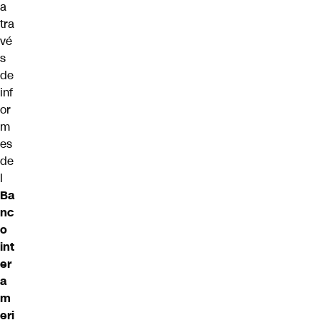
a
tra
vé
s
de
inf
or
m
es
de
l
Ba
nc
o
int
er
a
m
eri