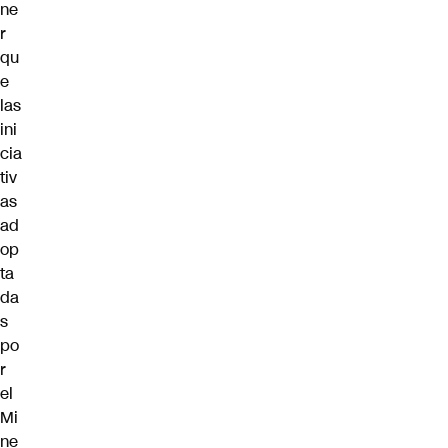
ne
r
qu
e
las
ini
cia
tiv
as
ad
op
ta
da
s
po
r
el
Mi
ne