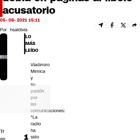
Futuro 360
acusatorio
Opinión
05- 08- 2021 15:11
Por
hsaldivia
LO
MÁS
LEÍDO
Vladimiro
Mimica
y
su
pasión
por
las
comunicaciones:
"La
radio
ha
Tr
sido
as