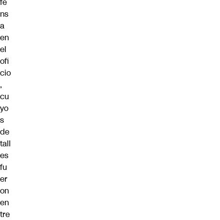
fe
ns
a
en
el
ofi
cio
,
cu
yo
s
de
tall
es
fu
er
on
en
tre