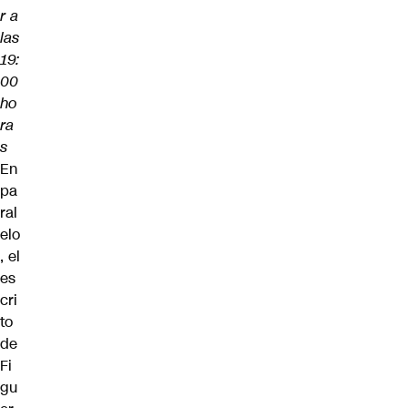
r a
las
19:
00
ho
ra
s
En
pa
ral
elo
, el
es
cri
to
de
Fi
gu