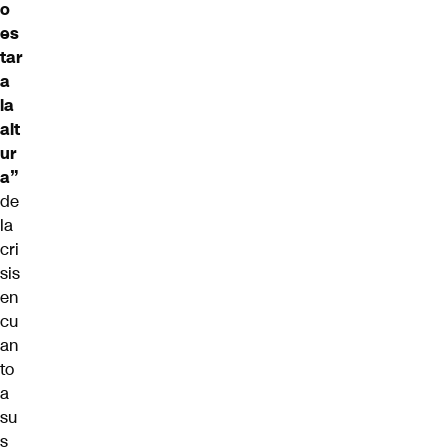
o
es
tar
a
la
alt
ur
a”
de
la
cri
sis
en
cu
an
to
a
su
s