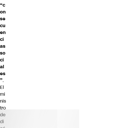
“c
on
se
cu
en
ci
as
so
ci
al
es
”
.
El
mi
nis
tro
de
di