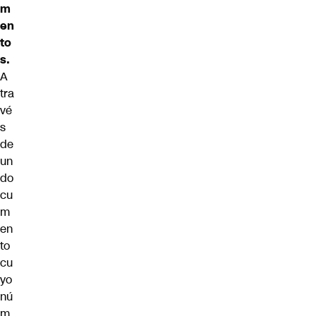
m
en
to
s.
A
tra
vé
s
de
un
do
cu
m
en
to
cu
yo
nú
m