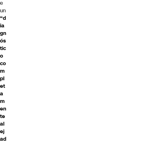
e
un
“d
ia
gn
ós
tic
o
co
m
pl
et
a
m
en
te
al
ej
ad