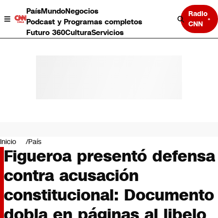
País
Mundo
Negocios
Radio
Podcast y Programas completos
CNN
Futuro 360
Cultura
Servicios
País
Mundo
Negocios
Inicio
País
Figueroa presentó defensa
Deportes
Programas completos
contra acusación
Cultura
Servicios
constitucional: Documento
Bits
CNN Data
dobla en páginas al libelo
CNN tiempo