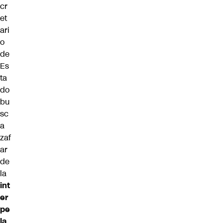
cr
et
ari
o
de
Es
ta
do
bu
sc
a
zaf
ar
de
la
int
er
pe
la