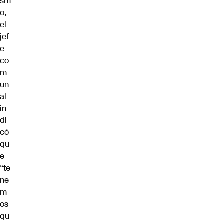
sm
o,
el
jef
e
co
m
un
al
in
di
có
qu
e
“te
ne
m
os
qu