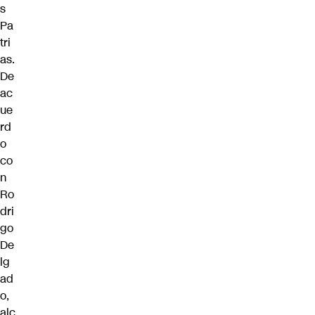
s
Pa
tri
as.
De
ac
ue
rd
o
co
n
Ro
dri
go
De
lg
ad
o,
alc