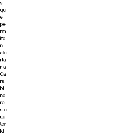
s
qu
e
pe
rm
ite
n
ale
rta
r a
Ca
ra
bi
ne
ro
s o
au
tor
id