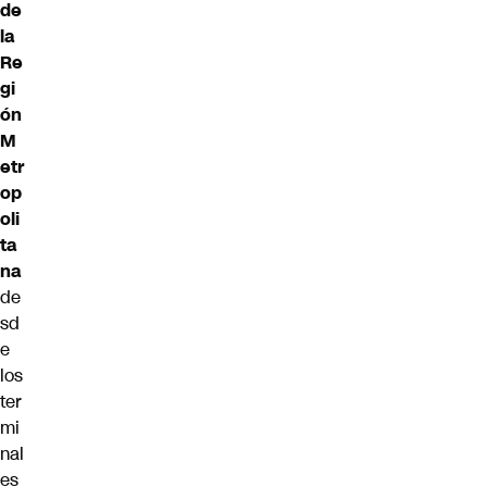
de
la
Re
gi
ón
M
etr
op
oli
ta
na
de
sd
e
los
ter
mi
nal
es