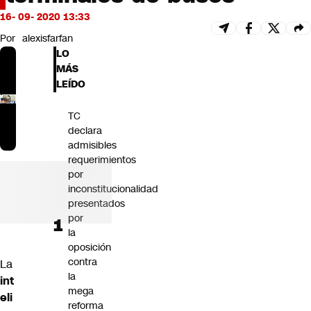
Futuro 360
16- 09- 2020 13:33
Opinión
Por
alexisfarfan
LO
MÁS
LEÍDO
TC
declara
admisibles
requerimientos
por
inconstitucionalidad
presentados
por
la
oposición
contra
La
la
int
mega
eli
reforma