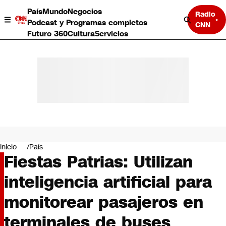
País
Mundo
Negocios
Radio
Podcast y Programas completos
CNN
Futuro 360
Cultura
Servicios
País
Mundo
Negocios
Inicio
País
Fiestas Patrias: Utilizan
Deportes
Programas completos
inteligencia artificial para
Cultura
Servicios
monitorear pasajeros en
Bits
CNN Data
terminales de buses
CNN tiempo