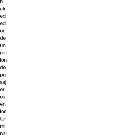
n
alr
ed
ed
or
de
un
mil
lón
de
pa
saj
er
os
en
los
ter
mi
nal