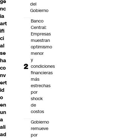
ge
del
nc
Gobierno
ia
Banco
art
Central:
ifi
Empresas
ci
muestran
al
optimismo
se
menor
y
ha
condiciones
co
financieras
nv
más
ert
estrechas
id
por
o
shock
en
de
costos
un
a
Gobierno
ali
remueve
ad
por