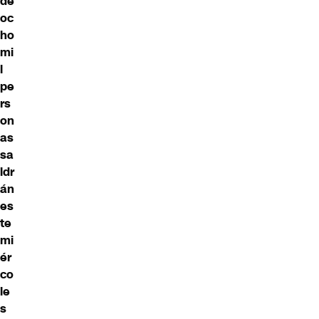
de
oc
ho
mi
l
pe
rs
on
as
sa
ldr
án
es
te
mi
ér
co
le
s