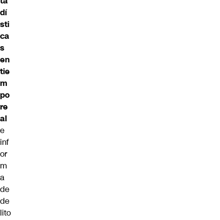
ta
dí
sti
ca
s
en
tie
m
po
re
al
e
inf
or
m
a
de
de
lito