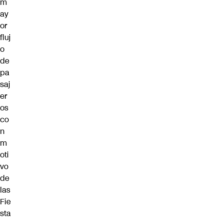
m
ay
or
fluj
o
de
pa
saj
er
os
co
n
m
oti
vo
de
las
Fie
sta