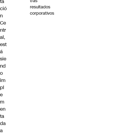
tras
ta
resultados
ció
corporativos
n
Ce
ntr
al,
est
á
sie
nd
o
im
pl
e
m
en
ta
da
a