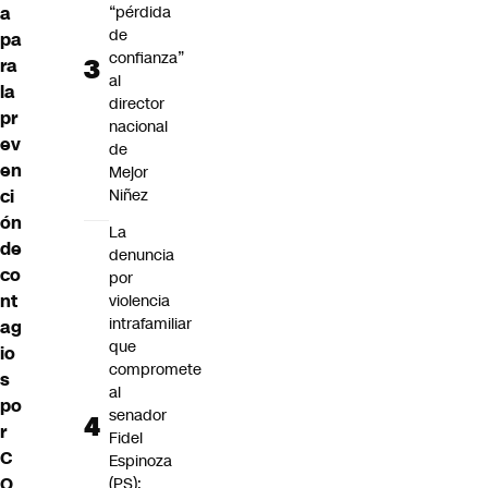
a
“pérdida
de
pa
confianza”
ra
al
la
director
pr
nacional
ev
de
en
Mejor
ci
Niñez
ón
La
de
denuncia
co
por
nt
violencia
intrafamiliar
ag
que
io
compromete
s
al
po
senador
r
Fidel
C
Espinoza
O
(PS):