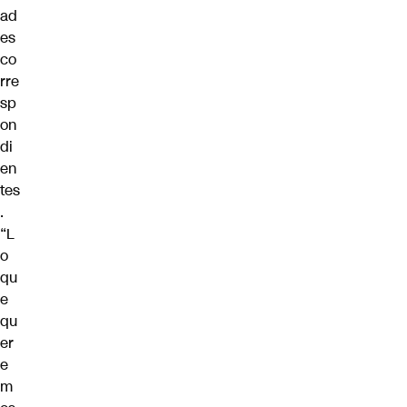
ad
es
co
rre
sp
on
di
en
tes
.
“L
o
qu
e
qu
er
e
m