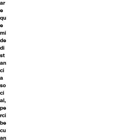
ar
e
qu
e
mi
de
di
st
an
ci
a
so
ci
al,
pe
rci
be
cu
an