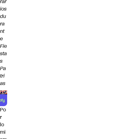
rar
ios
du
ra
nt
e
Fie
sta
s
Pa
tri
as
Po
r
lo
mi