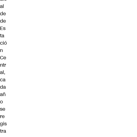
al
de
de
Es
ta
ció
n
Ce
ntr
al,
ca
da
añ
o
se
re
gis
tra