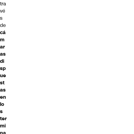
tra
vé
s
de
cá
m
ar
as
di
sp
ue
st
as
en
lo
s
ter
mi
na