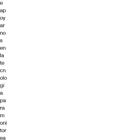
e
ap
oy
ar
no
s
en
la
te
cn
olo
gí
a
pa
ra
m
oni
tor
ea