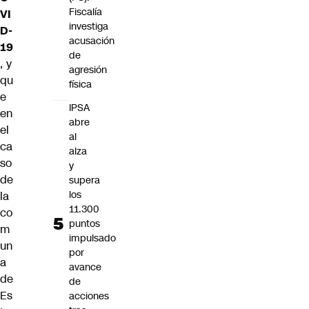
Fiscalía
VI
investiga
D-
acusación
19
de
, y
agresión
qu
física
e
IPSA
en
abre
el
al
ca
alza
so
y
de
supera
los
la
11.300
co
puntos
m
impulsado
un
por
a
avance
de
de
Es
acciones