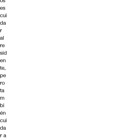
os
es
cui
da
r
al
re
sid
en
te,
pe
ro
ta
m
bi
én
cui
da
r a