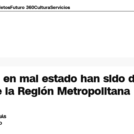
letos
Futuro 360
Cultura
Servicios
o en mal estado han sido 
e la Región Metropolitana
MÁS
O