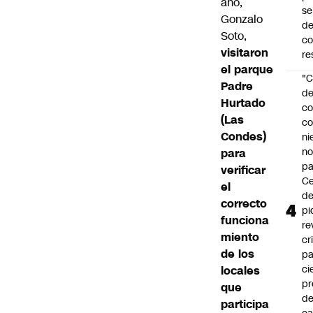
ano,
se
Gonzalo
de
Soto,
c
visitaron
re
el parque
"C
Padre
d
Hurtado
co
(Las
co
Condes)
ni
n
para
pa
verificar
Ce
el
de
correcto
pi
funciona
re
miento
cr
de los
pa
ci
locales
pr
que
d
participa