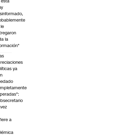
l está
uy
sinformado,
obablemente
 le
tregaron
da la
formación"
as
reciaciones
líticas ya
an
uedado
ompletamente
peradas":
bsecretario
avez
fiere a
lémica