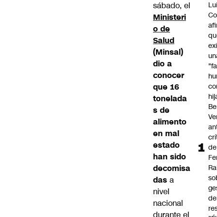
sábado, el
Lu
Co
Ministeri
af
o de
qu
Salud
ex
(Minsal)
un
dio a
"f
conocer
hu
que 16
co
hi
tonelada
Be
s de
Ve
alimento
an
en mal
cr
estado
de
han sido
Fe
decomisa
Ra
so
das
a
ge
nivel
de
nacional
re
durante el