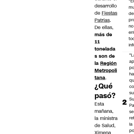
"É
desarrollo
m
de
Fiestas
de
Patrias
.
pr
no
De ellas,
en
más de
to
11
in
tonelada
"L
s son de
ap
la
Región
po
Metropoli
h
tana
.
q
¿Qué
c
su
pasó?
Su
Esta
P
mañana,
se
la ministra
re
la
de Salud,
po
Ximena