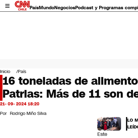
País
Mundo
Negocios
Podcast y Programas comp
País
Mundo
Inicio
País
Negocios
16 toneladas de aliment
Deportes
Patrias: Más de 11 son d
Programas completos
Cultura
Servicios
21- 09- 2024 18:20
Bits
Por
Rodrigo Miño Silva
CNN Data
LO 
CNN tiempo
LEÍD
Futuro 360
Este
Opinión