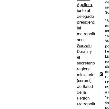
co
Aguilera
,
se
junto al
Sq
delegado
"S
presidenc
d
ial
fe
metropolit
"s
ano,
sa
Gonzalo
po
Durán
, y
Fe
Li
el
re
secretario
di
regional
d
ministerial
Ca
(seremi)
Fl
de Salud
ll
de la
a 
"e
Región
d
Metropolit
po