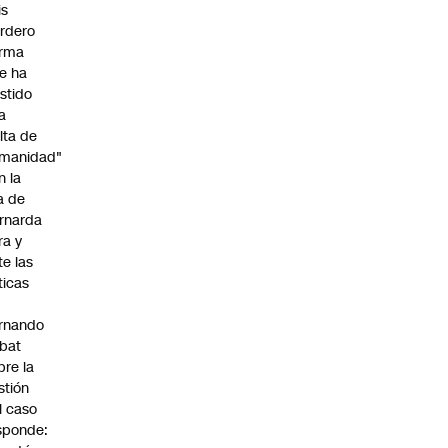
is
rdero
irma
e ha
istido
a
alta de
manidad"
n la
ja de
rnarda
ra y
te las
íticas
rnando
bat
bre la
stión
l caso
sponde: