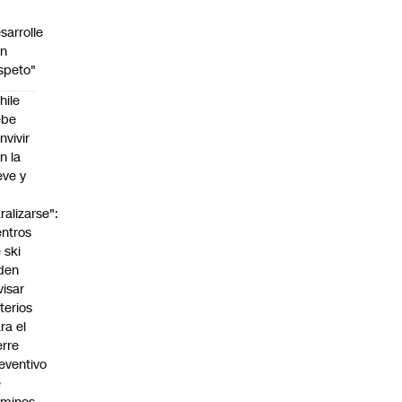
sarrolle
on
speto"
hile
ebe
nvivir
n la
eve y
o
ralizarse":
ntros
 ski
den
visar
iterios
ra el
erre
eventivo
e