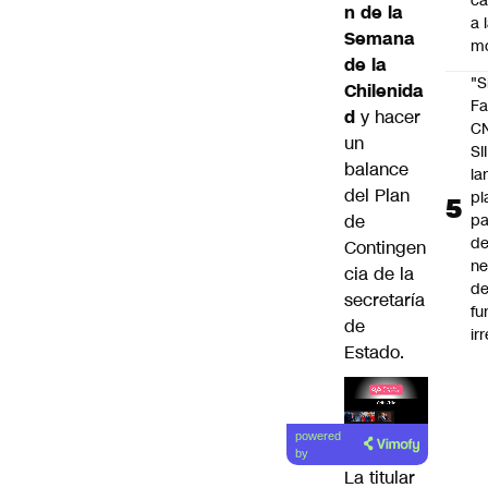
c
n de la
a 
Semana
m
de la
"S
Chilenida
Fa
d
y hacer
C
un
SII
balance
la
del Plan
pl
de
pa
de
Contingen
ne
cia de la
d
secretaría
fu
de
ir
Estado.
Lea el
powered
artículo
by
La titular