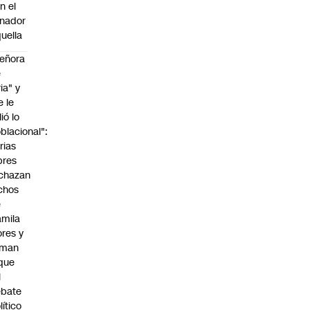
n el
nador
uella
eñora
e
ria" y
e le
lió lo
blacional":
rias
bres
chazan
chos
e
mila
ores y
aman
que
l
ebate
lítico