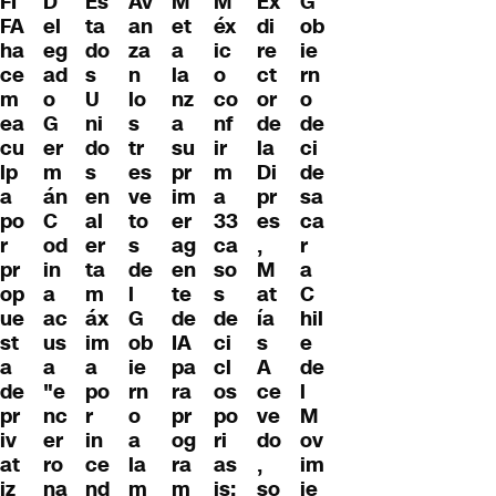
FI
D
Es
Av
M
M
Ex
G
FA
el
ta
an
et
éx
di
ob
ha
eg
do
za
a
ic
re
ie
ce
ad
s
n
la
o
ct
rn
m
o
U
lo
nz
co
or
o
ea
G
ni
s
a
nf
de
de
cu
er
do
tr
su
ir
la
ci
lp
m
s
es
pr
m
Di
de
a
án
en
ve
im
a
pr
sa
po
C
al
to
er
33
es
ca
r
od
er
s
ag
ca
,
r
pr
in
ta
de
en
so
M
a
op
a
m
l
te
s
at
C
ue
ac
áx
G
de
de
ía
hil
st
us
im
ob
IA
ci
s
e
a
a
a
ie
pa
cl
A
de
de
"e
po
rn
ra
os
ce
l
pr
nc
r
o
pr
po
ve
M
iv
er
in
a
og
ri
do
ov
at
ro
ce
la
ra
as
,
im
iz
na
nd
m
m
is:
so
ie