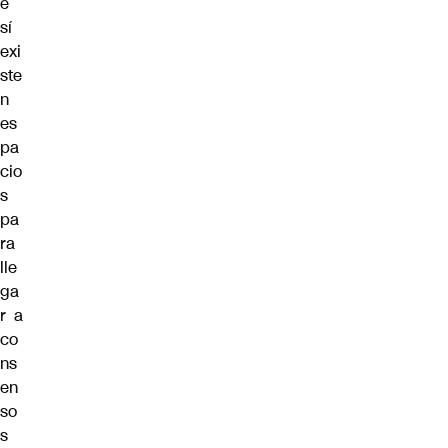
e
sí
exi
ste
n
es
pa
cio
s
pa
ra
lle
ga
r a
co
ns
en
so
s