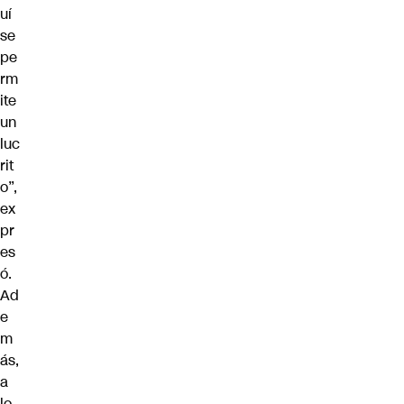
uí
se
pe
rm
ite
un
luc
rit
o”,
ex
pr
es
ó.
Ad
e
m
ás,
a
lo