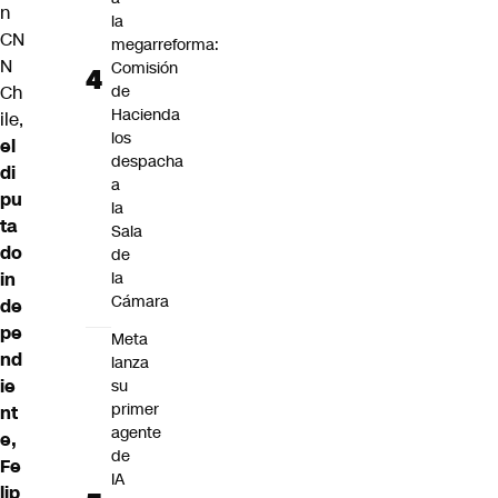
n
la
CN
megarreforma:
N
Comisión
Ch
de
Hacienda
ile,
los
el
despacha
di
a
pu
la
ta
Sala
do
de
in
la
Cámara
de
pe
Meta
nd
lanza
ie
su
primer
nt
agente
e,
de
Fe
IA
lip