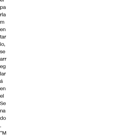
pa
rla
m
en
tar
io,
se
arr
eg
lar
á
en
el
Se
na
do
.
“M