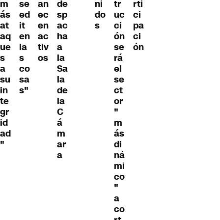
m
se
an
de
ni
tr
rti
ás
ed
ec
sp
do
uc
ci
at
it
en
ac
s
ci
pa
aq
en
ac
ha
ón
ci
ue
la
tiv
a
se
ón
s
s
os
la
rá
a
co
Sa
el
su
sa
la
se
in
s"
de
ct
te
la
or
gr
C
"
id
á
m
ad
m
ás
"
ar
di
a
ná
mi
co
"
a
co