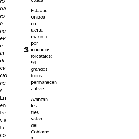
cosas"
ro
ba
Estados
ro
Unidos
n
en
alerta
nu
máxima
ev
por
e
incendios
in
forestales:
di
94
ca
grandes
cio
focos
permanecen
ne
activos
s.
En
Avanzan
en
los
tre
tres
vetos
vis
del
ta
Gobierno
co
a