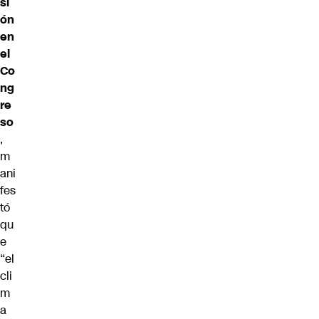
si
ón
en
el
Co
ng
re
so
,
m
ani
fes
tó
qu
e
“el
cli
m
a