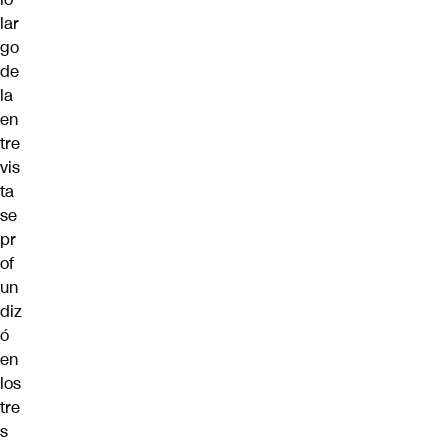
lar
go
de
la
en
tre
vis
ta
se
pr
of
un
diz
ó
en
los
tre
s