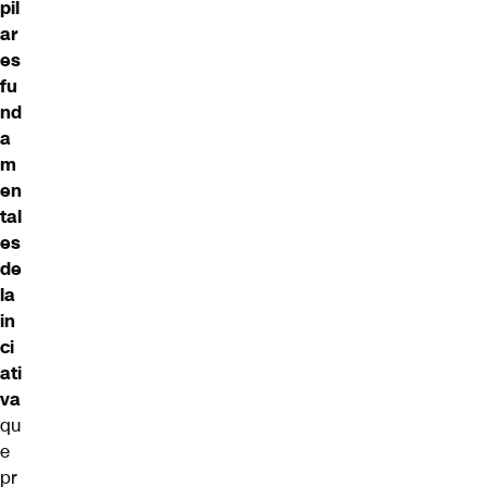
pil
ar
es
fu
nd
a
m
en
tal
es
de
la
in
ci
ati
va
qu
e
pr