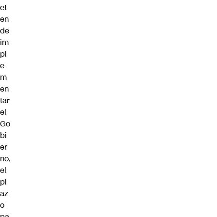
et
en
de
im
pl
e
m
en
tar
el
Go
bi
er
no,
el
pl
az
o
pa