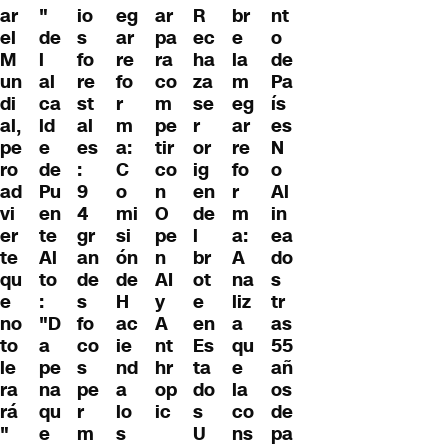
ar
"
io
eg
ar
R
br
nt
el
de
s
ar
pa
ec
e
o
M
l
fo
re
ra
ha
la
de
un
al
re
fo
co
za
m
Pa
di
ca
st
r
m
se
eg
ís
al,
ld
al
m
pe
r
ar
es
pe
e
es
a:
tir
or
re
N
ro
de
:
C
co
ig
fo
o
ad
Pu
9
o
n
en
r
Al
vi
en
4
mi
O
de
m
in
er
te
gr
si
pe
l
a:
ea
te
Al
an
ón
n
br
A
do
qu
to
de
de
AI
ot
na
s
e
:
s
H
y
e
liz
tr
no
"D
fo
ac
A
en
a
as
to
a
co
ie
nt
Es
qu
55
le
pe
s
nd
hr
ta
e
añ
ra
na
pe
a
op
do
la
os
rá
qu
r
lo
ic
s
co
de
"
e
m
s
U
ns
pa