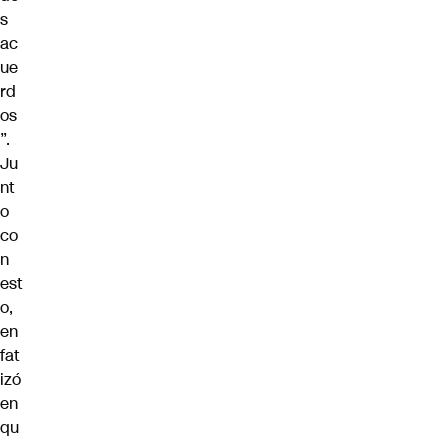
s
ac
ue
rd
os
”.
Ju
nt
o
co
n
est
o,
en
fat
izó
en
qu