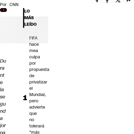
Por
CNN
Futuro 360
LO
Opinión
MÁS
LEÍDO
FIFA
hace
mea
culpa
Du
por
ra
propuesta
nt
de
e
privatizar
el
la
Mundial,
se
pero
gu
advierte
nd
que
a
no
jor
tolerará
na
"más