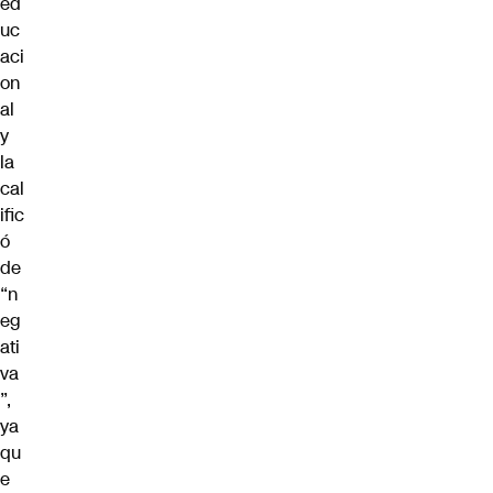
ed
uc
aci
on
al
y
la
cal
ific
ó
de
“n
eg
ati
va
”,
ya
qu
e