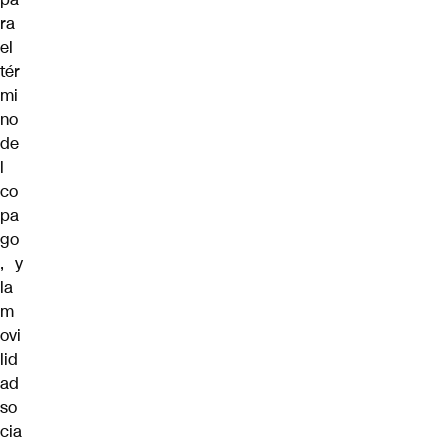
ra
el
tér
mi
no
de
l
co
pa
go
, y
la
m
ovi
lid
ad
so
cia