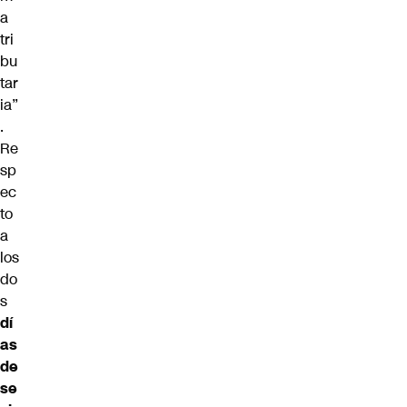
a
tri
bu
tar
ia”
.
Re
sp
ec
to
a
los
do
s
dí
as
de
se