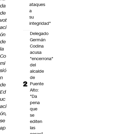
ataques
da
a
de
su
vot
integridad"
aci
Delegado
ón
Germán
de
Codina
la
acusa
Co
"encerrona"
mi
del
sió
alcalde
n
de
Puente
de
Alto:
Ed
"Da
uc
pena
aci
que
ón,
se
se
editen
ap
las