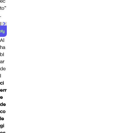
ec
to”
.
00:00
/
01:00
Al
ha
bl
ar
de
l
ci
err
e
de
co
le
gi
os