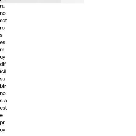
ra
no
sot
ro
s
es
m
uy
dif
ícil
su
bir
no
s a
est
e
pr
oy