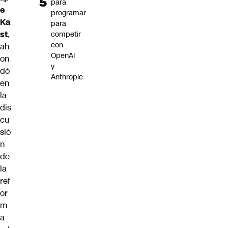
para
e
programar
Ka
para
st
,
competir
con
ah
OpenAI
on
y
dó
Anthropic
en
la
dis
cu
sió
n
de
la
ref
or
m
a