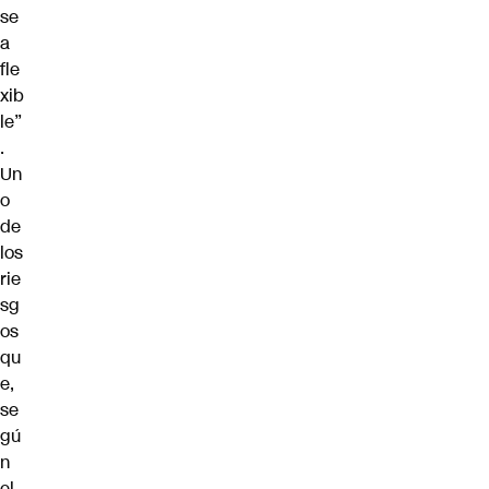
se
a
fle
xib
le”
.
Un
o
de
los
rie
sg
os
qu
e,
se
gú
n
el