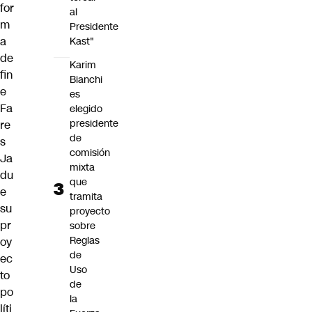
for
al
m
Presidente
a
Kast"
de
Karim
fin
Bianchi
e
es
Fa
elegido
presidente
re
de
s
comisión
Ja
mixta
du
que
e
tramita
su
proyecto
pr
sobre
Reglas
oy
de
ec
Uso
to
de
po
la
líti