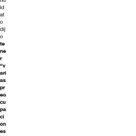
nd
id
at
o
dij
o
te
ne
r
“v
ari
as
pr
eo
cu
pa
ci
on
es