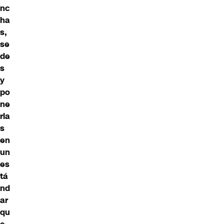
nc
ha
s,
se
de
s
y
po
ne
rla
s
en
un
es
tá
nd
ar
qu