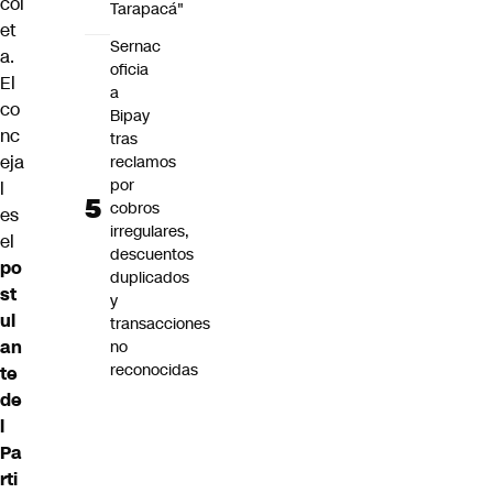
col
Tarapacá"
et
Sernac
a
.
oficia
El
a
co
Bipay
nc
tras
eja
reclamos
por
l
cobros
es
irregulares,
el
descuentos
po
duplicados
st
y
ul
transacciones
an
no
reconocidas
te
de
l
Pa
rti