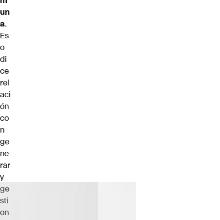
m
un
a
.
Es
o
di
ce
rel
aci
ón
co
n
ge
ne
rar
y
ge
sti
on