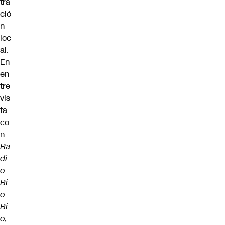
tra
ció
n
loc
al.
En
en
tre
vis
ta
co
n
Ra
di
o
Bí
o-
Bí
o
,