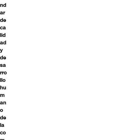
nd
ar
de
ca
lid
ad
y
de
sa
rro
llo
hu
m
an
o
de
la
co