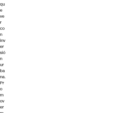
qu
e
ve
r
co
n
inv
er
sió
n
ur
ba
na.
Pr
o
m
ov
er