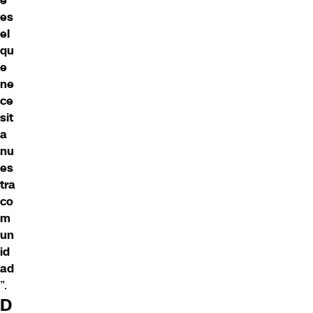
e
es
el
qu
e
ne
ce
sit
a
nu
es
tra
co
m
un
id
ad
”.
D