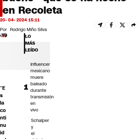
Futuro 360
en Recoleta
Opinión
20- 04- 2024 15:11
Por
Rodrigo Miño Silva
LO
MÁS
LEÍDO
Influencer
mexicano
muere
baleado
“
E
durante
s
transmisión
la
en
vivo
co
nti
Schalper
nu
y
id
el