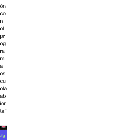
ón
co
n
el
pr
og
ra
m
a
es
cu
ela
ab
ier
ta”
.