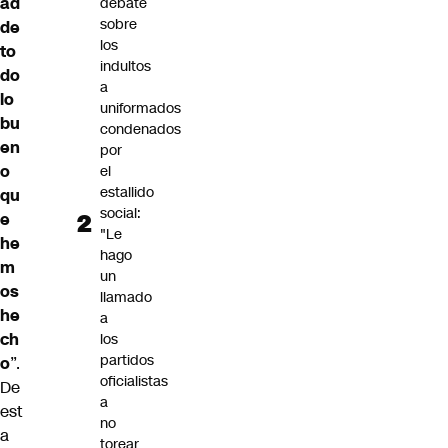
ad
debate
sobre
de
los
to
indultos
do
a
lo
uniformados
bu
condenados
en
por
o
el
estallido
qu
social:
e
"Le
he
hago
m
un
os
llamado
he
a
ch
los
partidos
o
”.
oficialistas
De
a
est
no
a
torear