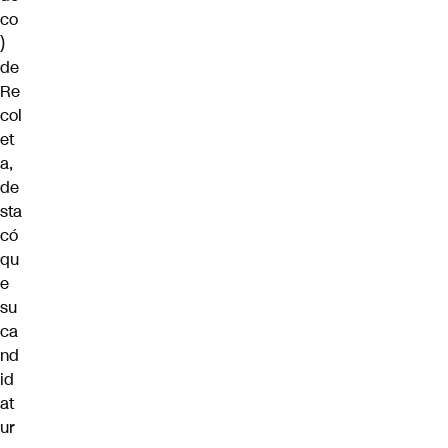
co
)
de
Re
col
et
a,
de
sta
có
qu
e
su
ca
nd
id
at
ur