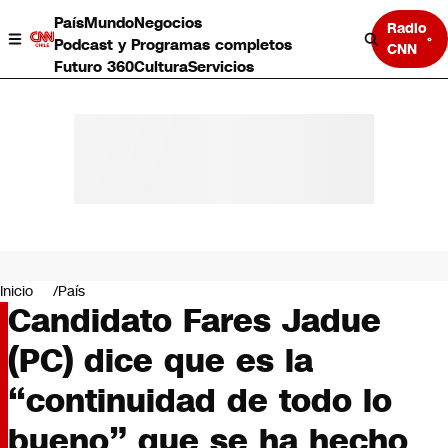
País
Mundo
Negocios
Radio
Podcast y Programas completos
CNN
Futuro 360
Cultura
Servicios
País
Mundo
Negocios
Inicio
País
Candidato Fares Jadue
Deportes
Programas completos
(PC) dice que es la
Cultura
Servicios
“continuidad de todo lo
Bits
CNN Data
bueno” que se ha hecho
CNN tiempo