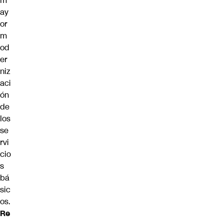
m
ay
or
m
od
er
niz
aci
ón
de
los
se
rvi
cio
s
bá
sic
os.
Re