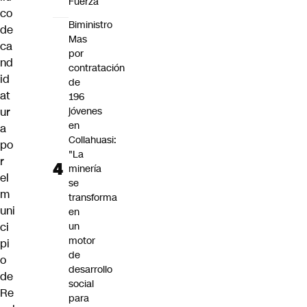
Fuerza
co
Biministro
de
Mas
ca
por
nd
contratación
id
de
at
196
jóvenes
ur
en
a
Collahuasi:
po
"La
r
minería
el
se
m
transforma
uni
en
un
ci
motor
pi
de
o
desarrollo
de
social
Re
para