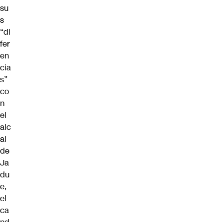
su
s
“di
fer
en
cia
s”
co
n
el
alc
al
de
Ja
du
e,
el
ca