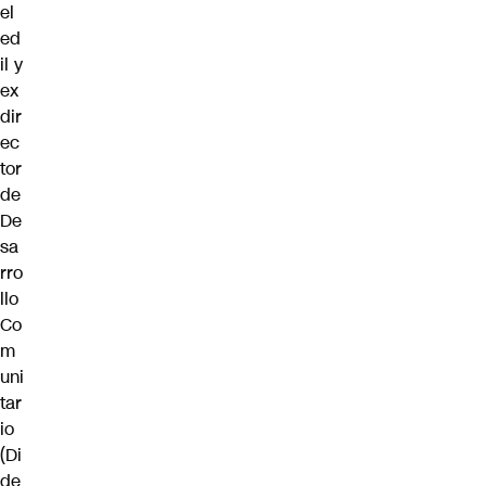
el
ed
il y
ex
dir
ec
tor
de
De
sa
rro
llo
Co
m
uni
tar
io
(Di
de