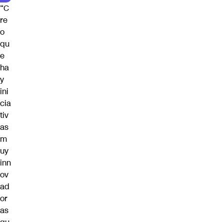
“C
re
o
qu
e
ha
y
ini
cia
tiv
as
m
uy
inn
ov
ad
or
as