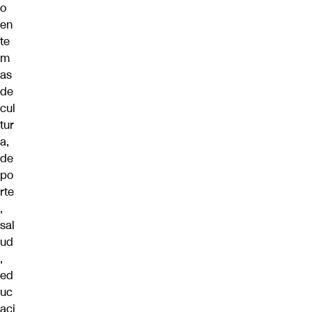
o
en
te
m
as
de
cul
tur
a,
de
po
rte
,
sal
ud
,
ed
uc
aci