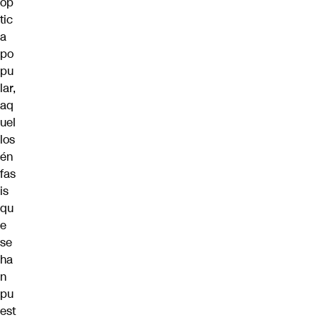
óp
tic
a
po
pu
lar,
aq
uel
los
én
fas
is
qu
e
se
ha
n
pu
est