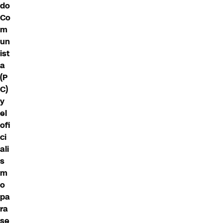
do
Co
m
un
ist
a
(P
C)
y
el
ofi
ci
ali
s
m
o
pa
ra
se