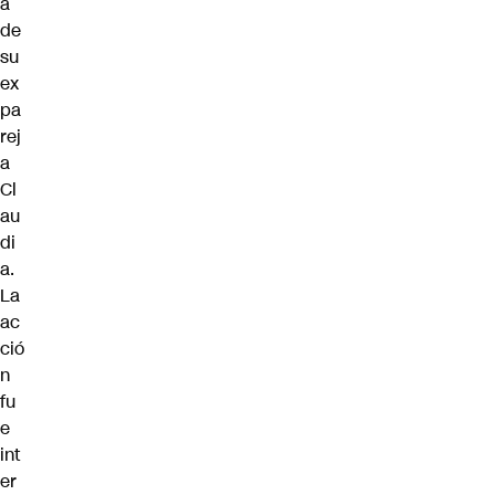
a
de
su
ex
pa
rej
a
Cl
au
di
a.
La
ac
ció
n
fu
e
int
er