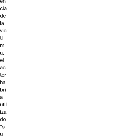
en
cia
de
la
víc
ti
m
a,
el
ac
tor
ha
brí
a
util
iza
do
“s
u