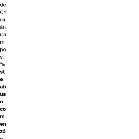
de
Cri
sti
án
Ca
m
po
s.
“
E
st
e
ab
us
o
co
m
en
zó
a