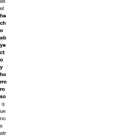
as
el
he
ch
o
ab
ye
ct
o
y
ho
rro
ro
so
q
ue
no
s
atr