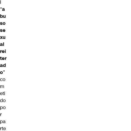
l
“
a
bu
so
se
xu
al
rei
ter
ad
o
”
co
m
eti
do
po
r
pa
rte