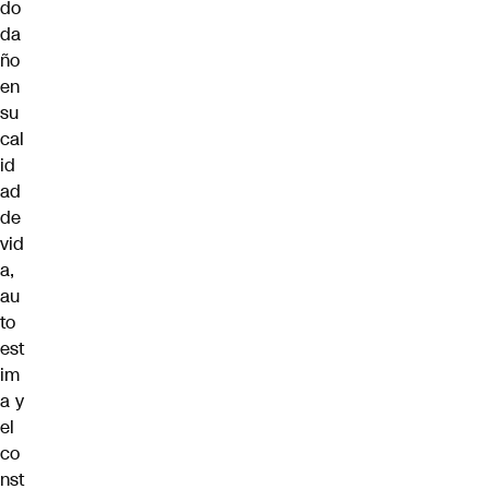
do
da
ño
en
su
cal
id
ad
de
vid
a,
au
to
est
im
a y
el
co
nst