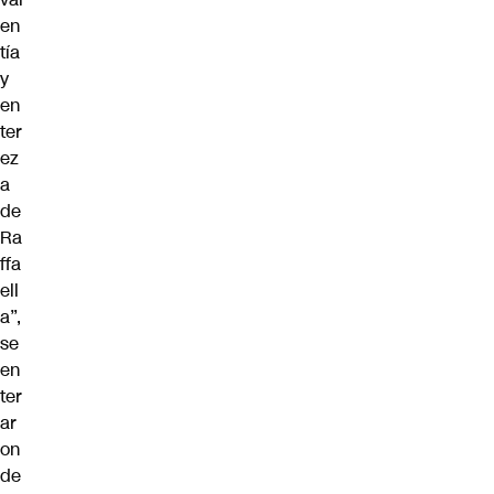
en
tía
y
en
ter
ez
a
de
Ra
ffa
ell
a”,
se
en
ter
ar
on
de