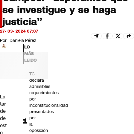
Futuro 360
se investigue y se haga
Opinión
justicia”
27- 03- 2024 07:07
Por
Daniela Pérez
LO
MÁS
LEÍDO
TC
declara
admisibles
requerimientos
La
por
tar
inconstitucionalidad
de
presentados
de
por
la
est
oposición
e