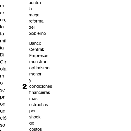
contra
m
la
art
mega
es,
reforma
la
del
fa
Gobierno
mil
Banco
ia
Central:
Di
Empresas
Gir
muestran
optimismo
ola
menor
m
y
o
condiciones
se
financieras
pr
más
on
estrechas
un
por
shock
ció
de
so
costos