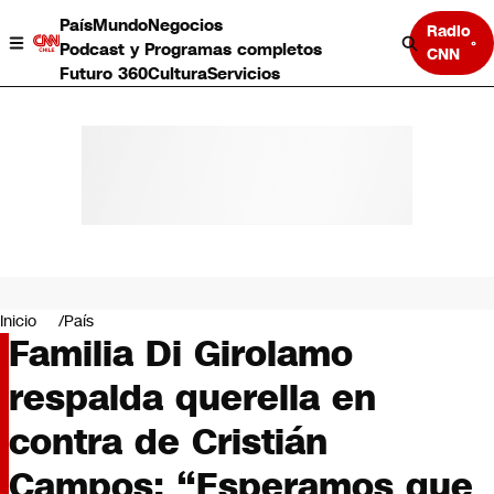
País
Mundo
Negocios
Radio
Podcast y Programas completos
CNN
Futuro 360
Cultura
Servicios
País
Mundo
Negocios
Inicio
País
Familia Di Girolamo
Deportes
Programas completos
respalda querella en
Cultura
Servicios
contra de Cristián
Bits
CNN Data
Campos: “Esperamos que
CNN tiempo