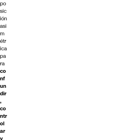
po
sic
ión
asi
m
étr
ica
pa
ra
co
nf
un
dir
,
co
ntr
ol
ar
y