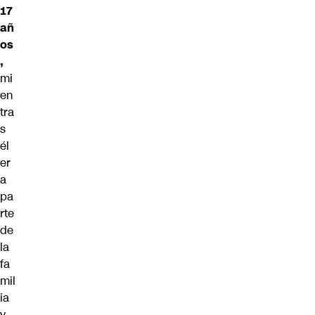
17
añ
os
,
mi
en
tra
s
él
er
a
pa
rte
de
la
fa
mil
ia
y