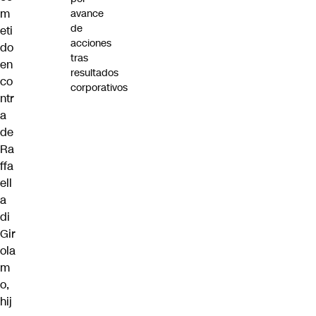
m
avance
de
eti
acciones
do
tras
en
resultados
co
corporativos
ntr
a
de
Ra
ffa
ell
a
di
Gir
ola
m
o,
hij