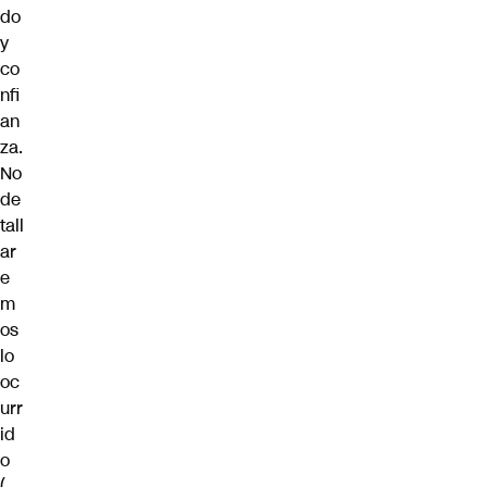
do
y
co
nfi
an
za.
No
de
tall
ar
e
m
os
lo
oc
urr
id
o
(…