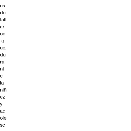
es
de
tall
ar
on
q
ue,
du
ra
nt
e
la
niñ
ez
y
ad
ole
sc