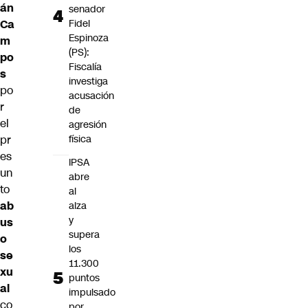
án
senador
Ca
Fidel
Espinoza
m
(PS):
po
Fiscalía
s
investiga
po
acusación
r
de
el
agresión
pr
física
es
IPSA
un
abre
to
al
ab
alza
y
us
supera
o
los
se
11.300
xu
puntos
al
impulsado
co
por