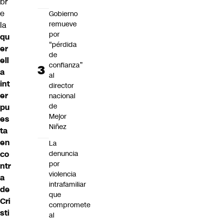
br
e
Gobierno
remueve
la
por
qu
“pérdida
er
de
ell
confianza”
a
al
int
director
er
nacional
de
pu
Mejor
es
Niñez
ta
en
La
co
denuncia
por
ntr
violencia
a
intrafamiliar
de
que
Cri
compromete
sti
al