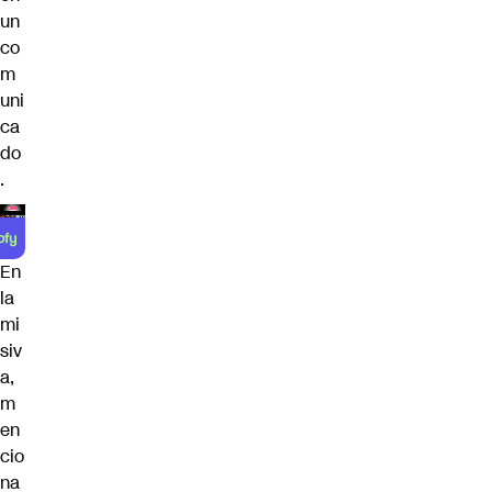
un
co
m
uni
ca
do
.
En
la
mi
siv
a,
m
en
cio
na