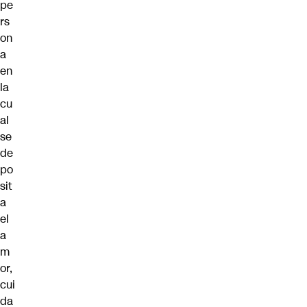
pe
rs
on
a
en
la
cu
al
se
de
po
sit
a
el
a
m
or,
cui
da