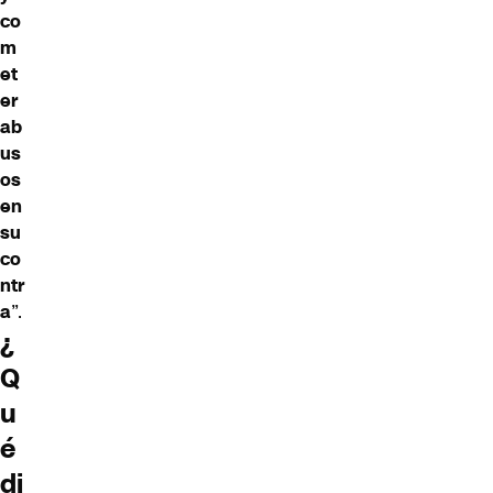
co
m
et
er
ab
us
os
en
su
co
ntr
a
”.
¿
Q
u
é
di