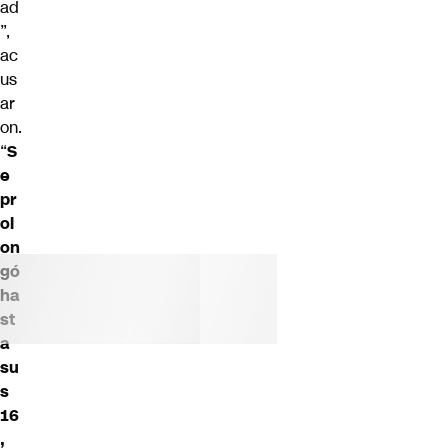
ad
”,
ac
us
ar
on.
“
S
e
pr
ol
on
gó
ha
st
a
su
s
16
,