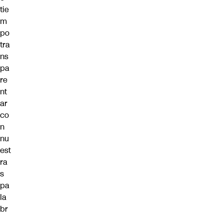
tie
m
po
tra
ns
pa
re
nt
ar
co
n
nu
est
ra
s
pa
la
br