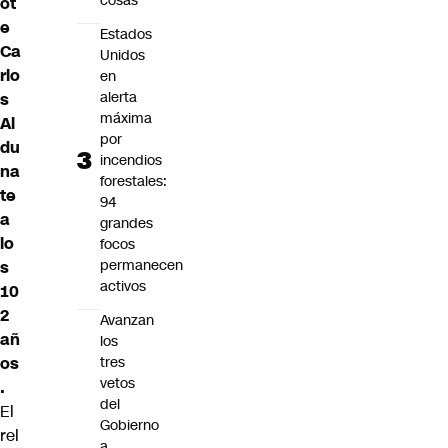
cosas"
ot
e
Estados
Ca
Unidos
rlo
en
alerta
s
máxima
Al
por
du
incendios
na
forestales:
te
94
a
grandes
lo
focos
permanecen
s
activos
10
2
Avanzan
añ
los
os
tres
vetos
.
del
El
Gobierno
rel
a