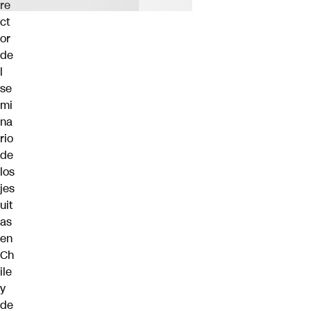
re
ct
or
de
l
se
mi
na
rio
de
los
jes
uit
as
en
Ch
ile
y
de