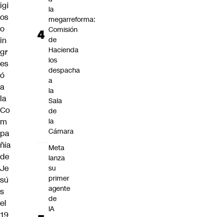
igi
la
os
megarreforma:
o
Comisión
in
de
Hacienda
gr
los
es
despacha
ó
a
a
la
la
Sala
Co
de
m
la
Cámara
pa
ñía
Meta
de
lanza
Je
su
primer
sú
agente
s
de
el
IA
19