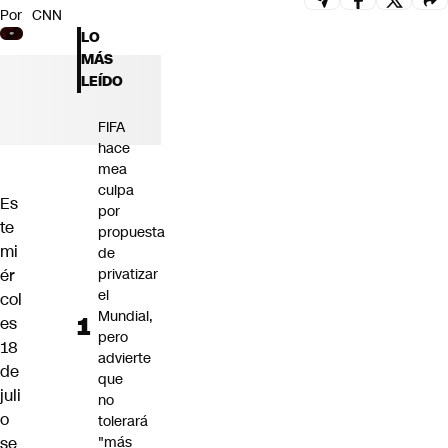
Por
CNN
Futuro 360
LO
Opinión
MÁS
LEÍDO
FIFA
hace
mea
culpa
Es
por
te
propuesta
mi
de
ér
privatizar
el
col
Mundial,
es
pero
18
advierte
de
que
juli
no
o
tolerará
se
"más