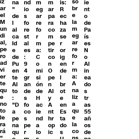
iz
so
ie
na
nd
m
m
is:
ar
br
nt
"
io
eg
ar
R
el
e
o
de
s
ar
pa
ec
M
la
de
l
fo
re
ra
ha
un
m
Pa
al
re
fo
co
za
di
eg
ís
ca
st
r
m
se
al,
ar
es
ld
al
m
pe
r
pe
re
N
e
es
a:
tir
or
ro
fo
o
de
:
C
co
ig
ad
r
Al
Pu
9
o
n
en
vi
m
in
en
4
mi
O
de
er
a:
ea
te
gr
si
pe
l
te
A
do
Al
an
ón
n
br
qu
na
s
to
de
de
AI
ot
e
liz
tr
:
s
H
y
e
no
a
as
"D
fo
ac
A
en
to
qu
55
a
co
ie
nt
Es
le
e
añ
pe
s
nd
hr
ta
ra
la
os
na
pe
a
op
do
rá
co
de
qu
r
lo
ic
s
"
ns
pa
e
m
s
U