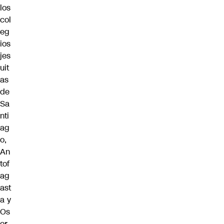
los
col
eg
ios
jes
uit
as
de
Sa
nti
ag
o,
An
tof
ag
ast
a y
Os
or