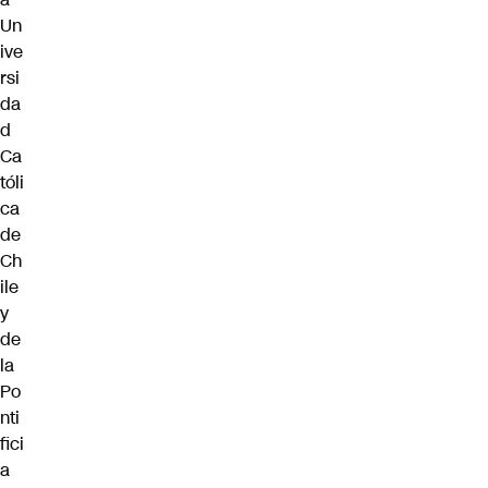
Un
ive
rsi
da
d
Ca
tóli
ca
de
Ch
ile
y
de
la
Po
nti
fici
a