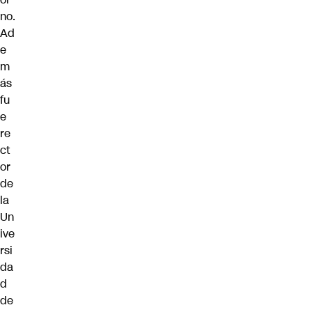
no.
Ad
e
m
ás
fu
e
re
ct
or
de
la
Un
ive
rsi
da
d
de