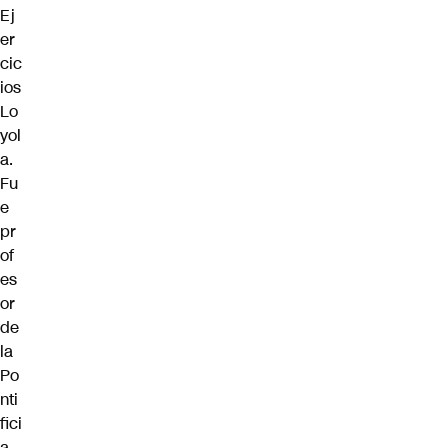
Ej
er
cic
ios
Lo
yol
a.
Fu
e
pr
of
es
or
de
la
Po
nti
fici
a