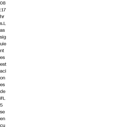
08
:17
hr
s.L
as
sig
uie
nt
es
est
aci
on
es
de
#L
5
se
en
cu