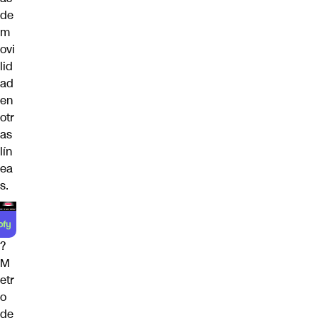
de
m
ovi
lid
ad
en
otr
as
lín
ea
s.
?
M
etr
o
de