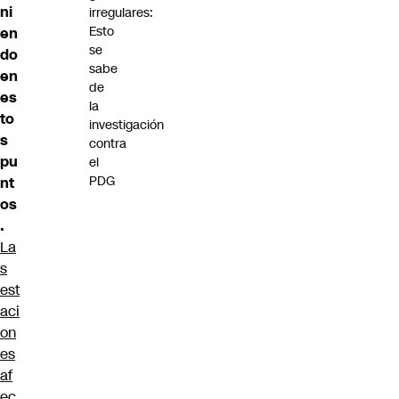
ni
irregulares:
Esto
en
se
do
sabe
en
de
es
la
to
investigación
s
contra
pu
el
PDG
nt
os
.
La
s
est
aci
on
es
af
ec