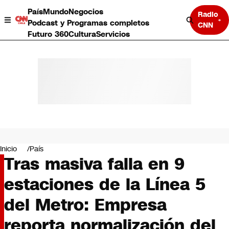
País
Mundo
Negocios
Radio
Podcast y Programas completos
CNN
Futuro 360
Cultura
Servicios
País
Mundo
Negocios
Inicio
País
Tras masiva falla en 9
Deportes
Programas completos
estaciones de la Línea 5
Cultura
Servicios
del Metro: Empresa
Bits
CNN Data
reporta normalización del
CNN tiempo