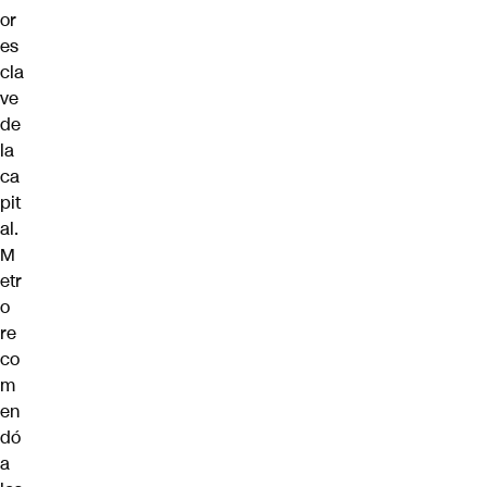
or
es
cla
ve
de
la
ca
pit
al.
M
etr
o
re
co
m
en
dó
a