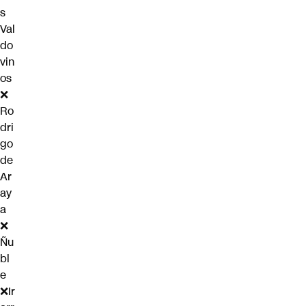
s
Val
do
vin
os
❌
Ro
dri
go
de
Ar
ay
a
❌
Ñu
bl
e
❌Ir