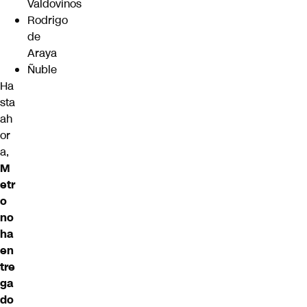
Valdovinos
Rodrigo
de
Araya
Ñuble
Ha
sta
ah
or
a,
M
etr
o
no
ha
en
tre
ga
do