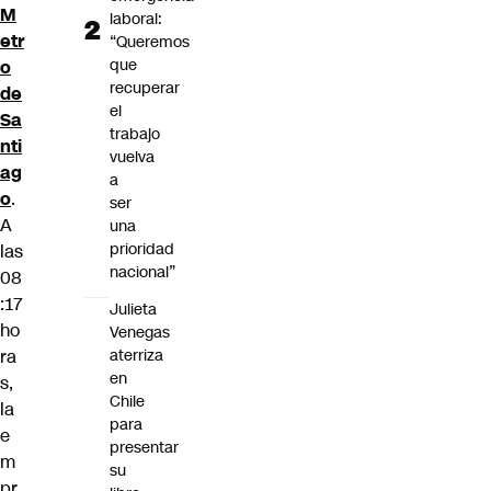
M
laboral:
etr
“Queremos
que
o
recuperar
de
el
Sa
trabajo
nti
vuelva
ag
a
o
.
ser
A
una
prioridad
las
nacional”
08
:17
Julieta
ho
Venegas
aterriza
ra
en
s,
Chile
la
para
e
presentar
m
su
pr