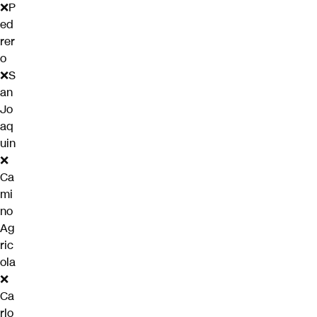
❌P
ed
rer
o
❌S
an
Jo
aq
uin
❌
Ca
mi
no
Ag
ric
ola
❌
Ca
rlo