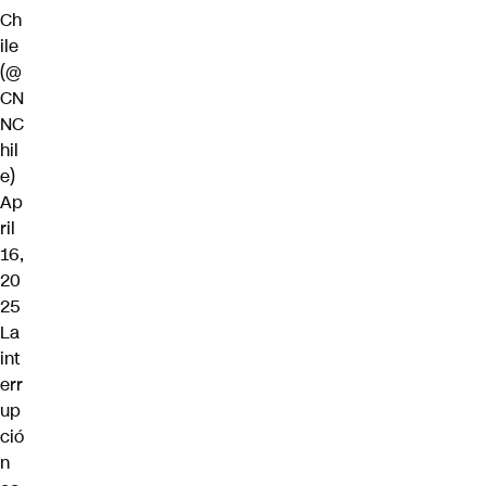
Ch
ile
(@
CN
NC
hil
e)
Ap
ril
16,
20
25
La
int
err
up
ció
n