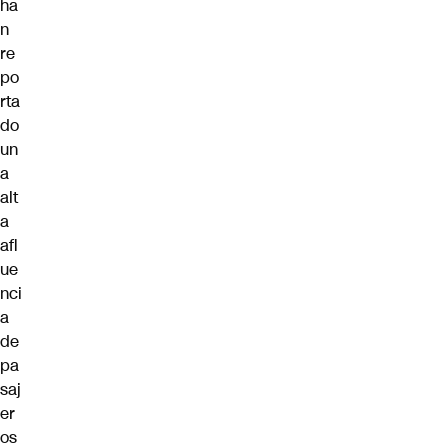
ha
n
re
po
rta
do
un
a
alt
a
afl
ue
nci
a
de
pa
saj
er
os