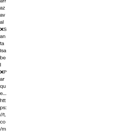
arr
az
av
al
❌S
an
ta
Isa
be
l
❌P
ar
qu
e…
htt
ps:
//t.
co
/m