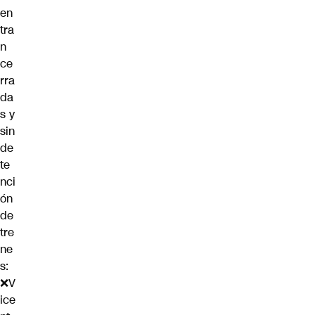
en
tra
n
ce
rra
da
s y
sin
de
te
nci
ón
de
tre
ne
s:
❌V
ice