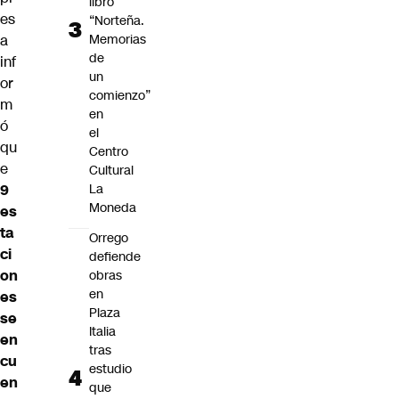
libro
es
“Norteña.
Memorias
a
de
inf
un
or
comienzo”
m
en
ó
el
qu
Centro
e
Cultural
La
9
Moneda
es
ta
Orrego
ci
defiende
on
obras
en
es
Plaza
se
Italia
en
tras
cu
estudio
en
que