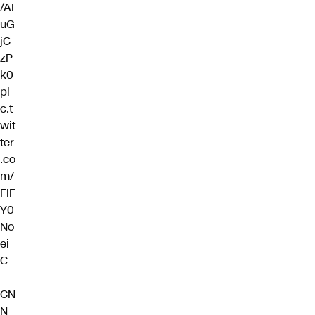
/AI
uG
jC
zP
k0
pi
c.t
wit
ter
.co
m/
FIF
Y0
No
ei
C
—
CN
N