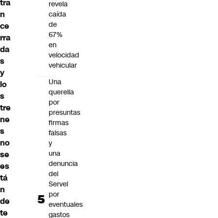
tra
revela
n
caída
de
ce
67%
rra
en
da
velocidad
s
vehicular
y
Una
lo
querella
s
por
tre
presuntas
ne
firmas
s
falsas
no
y
una
se
denuncia
es
del
tá
Servel
n
por
de
eventuales
te
gastos