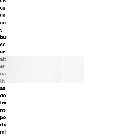
los
us
ua
rio
s
bu
sc
ar
alt
er
na
tiv
as
de
tra
ns
po
rte
mi