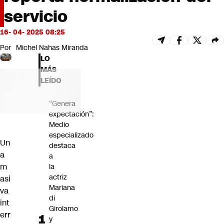
Futuro 360
servicio
Opinión
16- 04- 2025 08:25
Por
Michel Nahas Miranda
LO
MÁS
LEÍDO
“Genera
expectación”:
Medio
especializado
Un
destaca
a
a
m
la
actriz
asi
Mariana
va
di
int
Girolamo
err
y