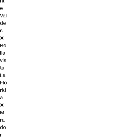
nt
e
Val
de
s
❌
Be
lla
vis
ta
La
Flo
rid
a
❌
Mi
ra
do
r