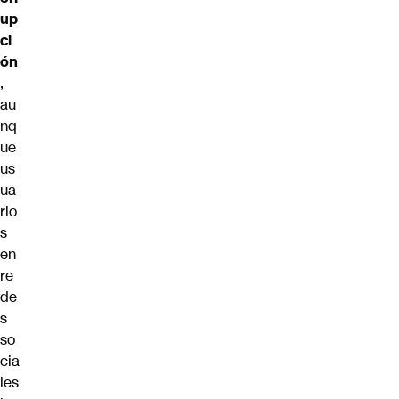
up
ci
ón
,
au
nq
ue
us
ua
rio
s
en
re
de
s
so
cia
les