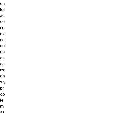
en
los
ac
ce
so
s a
est
aci
on
es
ce
rra
da
s y
pr
ob
le
m
as