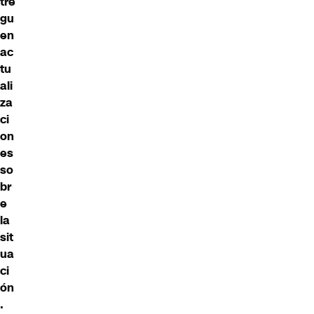
tre
gu
en
ac
tu
ali
za
ci
on
es
so
br
e
la
sit
ua
ci
ón
.