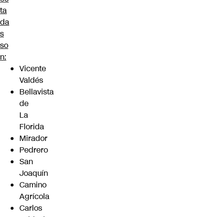
ta
da
s
so
n:
Vicente
Valdés
Bellavista
de
La
Florida
Mirador
Pedrero
San
Joaquín
Camino
Agrícola
Carlos