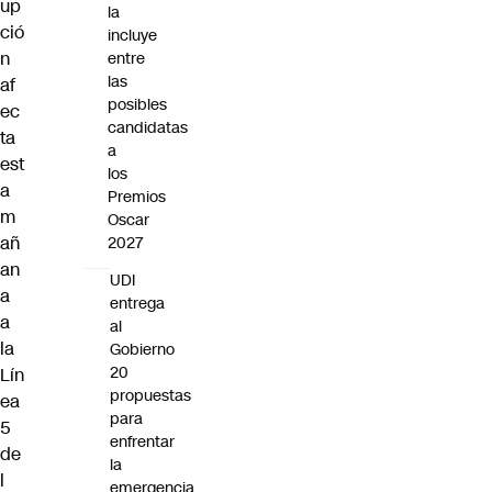
up
la
ció
incluye
n
entre
las
af
posibles
ec
candidatas
ta
a
est
los
a
Premios
m
Oscar
añ
2027
an
UDI
a
entrega
a
al
la
Gobierno
20
Lín
propuestas
ea
para
5
enfrentar
de
la
l
emergencia