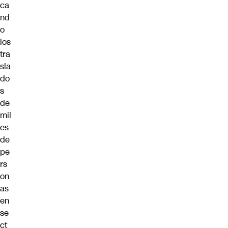
ca
nd
o
los
tra
sla
do
s
de
mil
es
de
pe
rs
on
as
en
se
ct