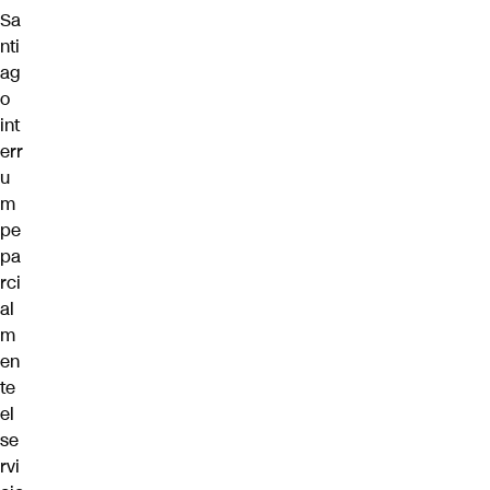
Sa
nti
ag
o
int
err
u
m
pe
pa
rci
al
m
en
te
el
se
rvi