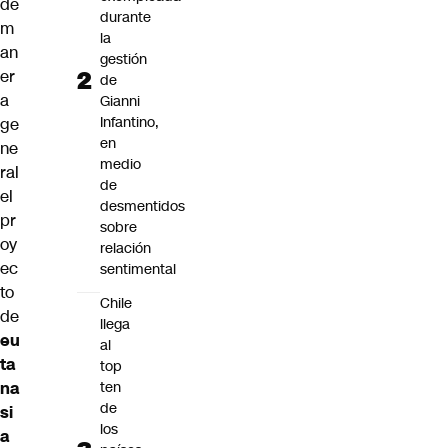
de
durante
m
la
an
gestión
er
de
a
Gianni
Infantino,
ge
en
ne
medio
ral
de
el
desmentidos
pr
sobre
oy
relación
ec
sentimental
to
Chile
de
llega
eu
al
ta
top
na
ten
de
si
los
a