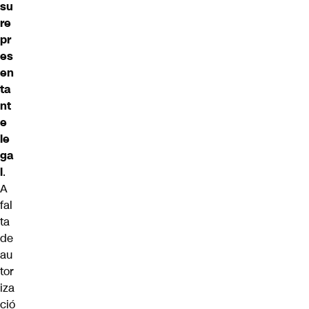
su
re
pr
es
en
ta
nt
e
le
ga
l
.
A
fal
ta
de
au
tor
iza
ció