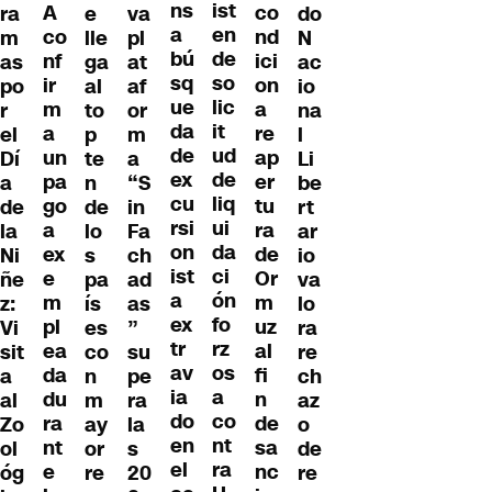
ist
ns
A
co
ra
e
va
do
en
a
co
nd
m
lle
pl
N
de
bú
nf
ici
as
ga
at
ac
so
sq
ir
on
po
al
af
io
lic
ue
m
a
r
to
or
na
it
da
a
re
el
p
m
l
ud
de
un
ap
Dí
te
a
Li
de
ex
pa
er
a
n
“S
be
liq
cu
go
tu
de
de
in
rt
ui
rsi
a
ra
la
lo
Fa
ar
da
on
ex
de
Ni
s
ch
io
ci
ist
e
Or
ñe
pa
ad
va
ón
a
m
m
z:
ís
as
lo
fo
ex
pl
uz
Vi
es
”
ra
rz
tr
ea
al
sit
co
su
re
os
av
da
fi
a
n
pe
ch
a
ia
du
n
al
m
ra
az
co
do
ra
de
Zo
ay
la
o
nt
en
nt
sa
ol
or
s
de
ra
el
e
nc
óg
re
20
re