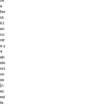
os
a
fav
or,
61
en
co
ntr
a y
4
ab
ste
nci
on
es
(n
ec
esi
ta