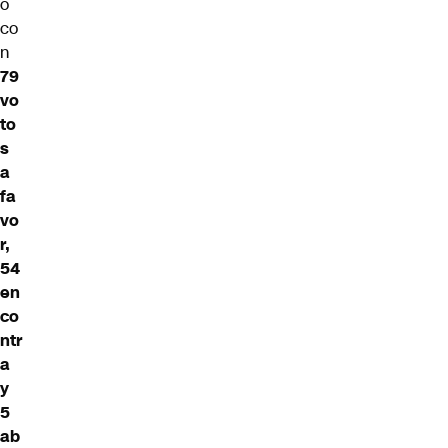
ó
co
n
79
vo
to
s
a
fa
vo
r,
54
en
co
ntr
a
y
5
ab