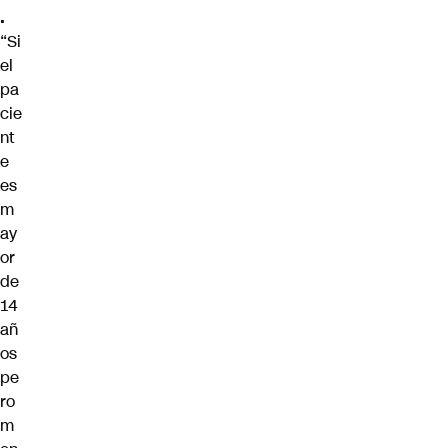
.
“Si
el
pa
cie
nt
e
es
m
ay
or
de
14
añ
os
pe
ro
m