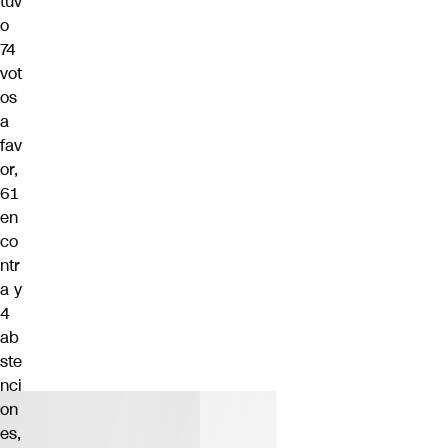
tuv
o
74
vot
os
a
fav
or,
61
en
co
ntr
a y
4
ab
ste
nci
on
es,