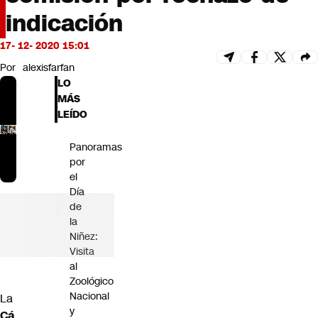
Futuro 360
indicación
Opinión
17- 12- 2020 15:01
Por
alexisfarfan
LO
MÁS
LEÍDO
Panoramas
por
el
Día
de
la
Niñez:
Visita
al
Zoológico
Nacional
La
y
Cá