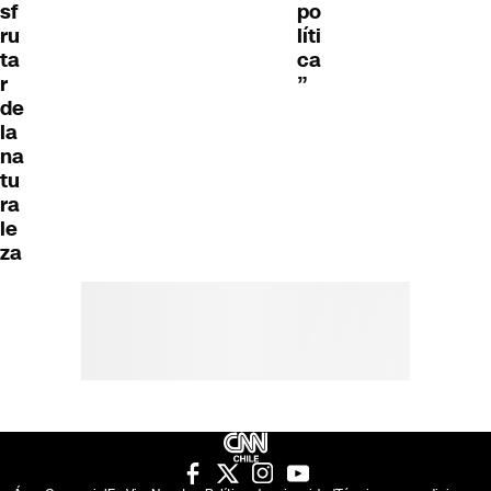
sf
po
ru
líti
ta
ca
r
”
de
la
na
tu
ra
le
za