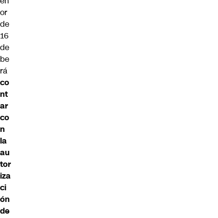
en
or
de
16
de
be
rá
co
nt
ar
co
n
la
au
tor
iza
ci
ón
de