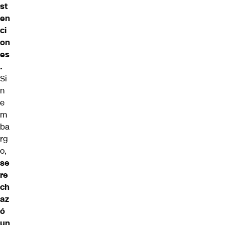
st
en
ci
on
es
.
Si
n
e
m
ba
rg
o,
se
re
ch
az
ó
un