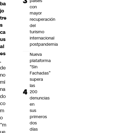
países
ba
con
jo
mayor
tre
recuperación
s
del
ca
turismo
internacional
us
postpandemia
al
es
Nueva
,
plataforma
“Sin
de
Fachadas”
no
supera
mi
las
na
200
do
denuncias
co
en
m
sus
primeros
o
dos
“m
días
ue