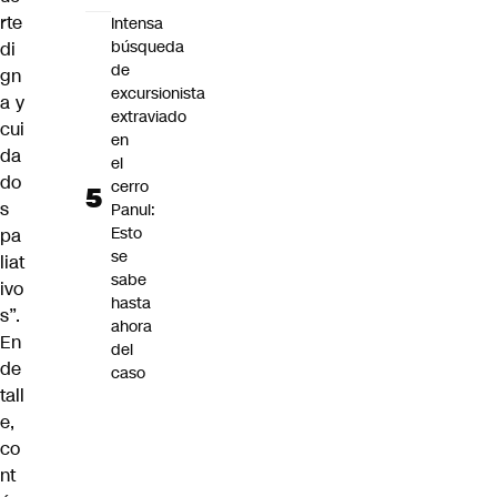
rte
Intensa
búsqueda
di
de
gn
excursionista
a y
extraviado
cui
en
da
el
do
cerro
s
Panul:
Esto
pa
se
liat
sabe
ivo
hasta
s”.
ahora
En
del
de
caso
tall
e,
co
nt