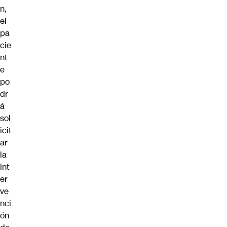
n,
el
pa
cie
nt
e
po
dr
á
sol
icit
ar
la
int
er
ve
nci
ón