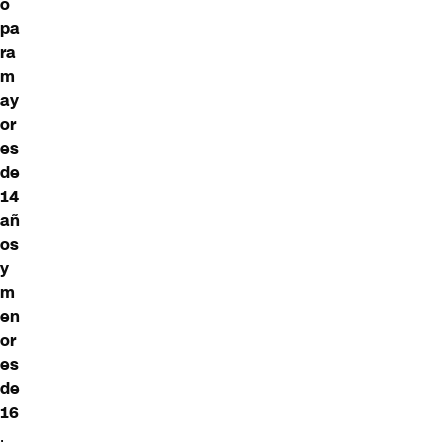
o
pa
ra
m
ay
or
es
de
14
añ
os
y
m
en
or
es
de
16
.