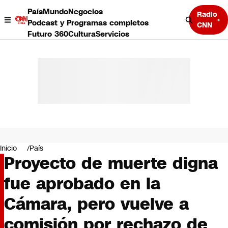
País
Mundo
Negocios
Radio
Podcast y Programas completos
CNN
Futuro 360
Cultura
Servicios
País
Mundo
Negocios
Inicio
País
Proyecto de muerte digna
Deportes
Programas completos
fue aprobado en la
Cultura
Servicios
Cámara, pero vuelve a
Bits
CNN Data
comisión por rechazo de
CNN tiempo