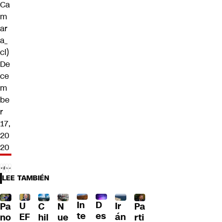
Ca
m
ar
a_
cl)
De
ce
m
be
r
17,
20
20
LEE TAMBIÉN
D
In
U
Ir
Pa
C
N
Pa
es
te
EF
án
no
hil
ue
rti