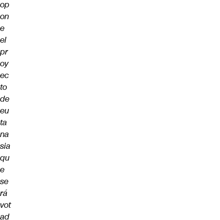
op
on
e
el
pr
oy
ec
to
de
eu
ta
na
sia
qu
e
se
rá
vot
ad