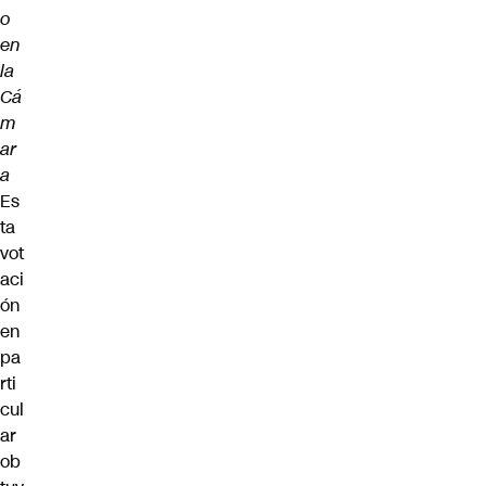
o
en
la
Cá
m
ar
a
Es
ta
vot
aci
ón
en
pa
rti
cul
ar
ob