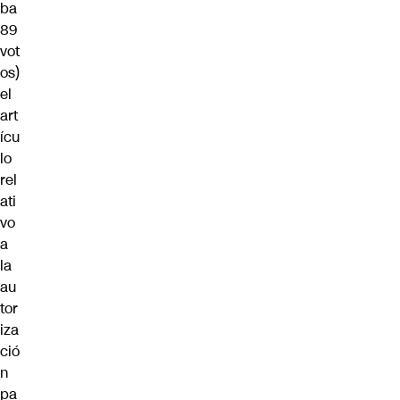
ba
89
vot
os)
el
art
ícu
lo
rel
ati
vo
a
la
au
tor
iza
ció
n
pa