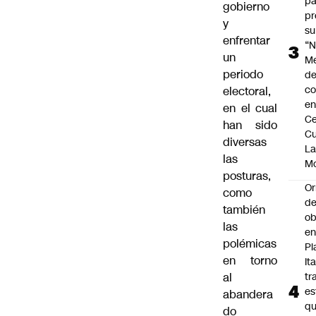
pa
gobierno
pr
y
su
enfrentar
“N
un
M
periodo
de
co
electoral,
en
en el cual
Ce
han sido
Cu
diversas
L
las
M
posturas,
Or
como
de
también
ob
las
e
polémicas
Pl
en torno
Ita
al
tr
es
abandera
q
do