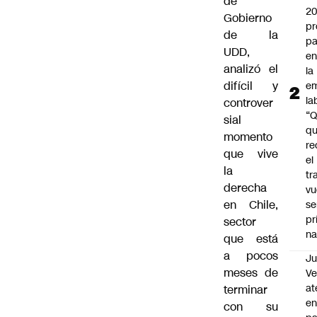
de
2
Gobierno
pr
de la
pa
UDD,
en
analizó el
la
difícil y
em
la
controver
“
sial
q
momento
re
que vive
el
la
tr
derecha
vu
en Chile,
se
pr
sector
na
que está
a pocos
Ju
meses de
V
at
terminar
en
con su