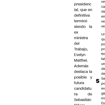
re
presidenc
ca
ial, que en
d
definitiva
e
terminó
ve
siendo la
ve
ex
U
ministra
qu
del
po
Trabajo,
pr
fi
Evelyn
fa
Matthei.
u
Además
de
destaca la
de
posible y
Se
futura
po
candidatu
ev
ga
ra de
ir
Sebastián
Es