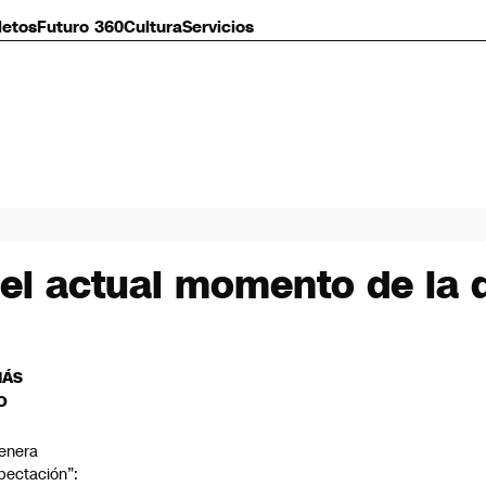
letos
Futuro 360
Cultura
Servicios
el actual momento de la 
MÁS
O
enera
pectación”: