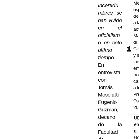
Me
incertidu
es
mbres se
de
han vivido
a l
en el
ac
oficialism
Ma
o en este
di
Gi
último
y l
tiempo.
in
En
en
entrevista
po
con
ca
Tomás
a 
Mosciatti
Pr
Os
Eugenio
20
Guzmán,
decano
UD
de la
en
al
Facultad
Go