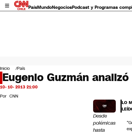
País
Mundo
Negocios
Podcast y Programas comp
País
Mundo
Inicio
País
Negocios
Eugenio Guzmán analizó 
Deportes
Programas completos
10- 10- 2013 21:00
Cultura
Por
CNN
Servicios
LO 
Bits
LEÍD
CNN Data
Desde
CNN tiempo
polémicas
“G
Futuro 360
ex
hasta
Opinión