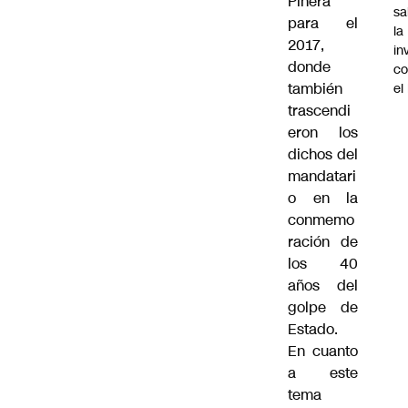
Piñera
sa
para el
la
2017,
in
donde
co
también
el
trascendi
eron los
dichos del
mandatari
o en la
conmemo
ración de
los 40
años del
golpe de
Estado.
En cuanto
a este
tema