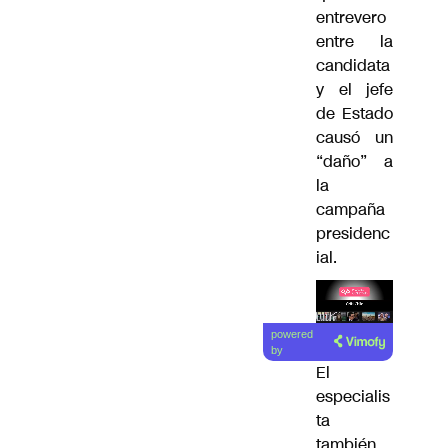
entrevero
entre la
candidata
y el jefe
de Estado
causó un
“daño” a
la
campaña
presidenc
ial.
Lea el
powered
artículo
by
El
especialis
ta
también