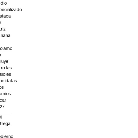
dio
pecializado
staca
a
triz
riana
rolamo
a
cluye
tre las
sibles
ndidatas
los
emios
car
27
I
trega
bierno