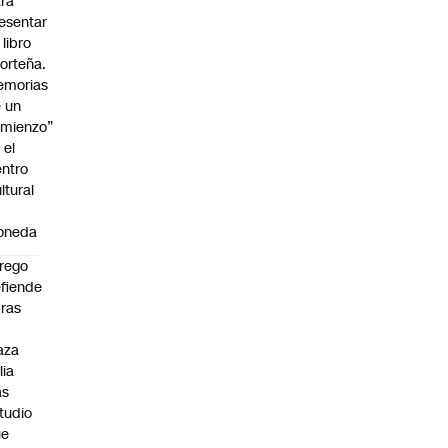
ra
esentar
 libro
orteña.
emorias
 un
mienzo”
 el
ntro
ltural
a
oneda
rego
fiende
ras
n
aza
lia
as
tudio
ue