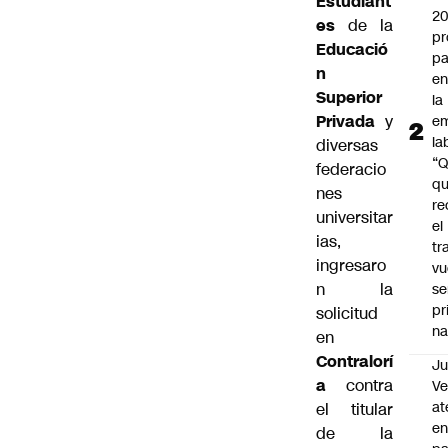
Estudiant
2
es
de la
pr
Educació
pa
n
en
Superior
la
Privada
y
em
la
diversas
“
federacio
q
nes
re
universitar
el
ias,
tr
ingresaro
vu
n la
se
pr
solicitud
na
en
Contralorí
Ju
a
contra
V
at
el titular
en
de la