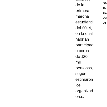
sa
de la
la
primera
in
marcha
co
estudiantil
el
del 2014,
en la cual
habrían
participad
o cerca
de 120
mil
personas,
según
estimaron
los
organizad
ores.