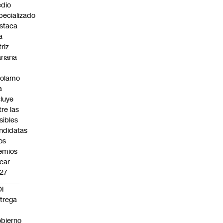
dio
pecializado
staca
a
triz
riana
rolamo
a
cluye
tre las
sibles
ndidatas
los
emios
car
27
I
trega
bierno