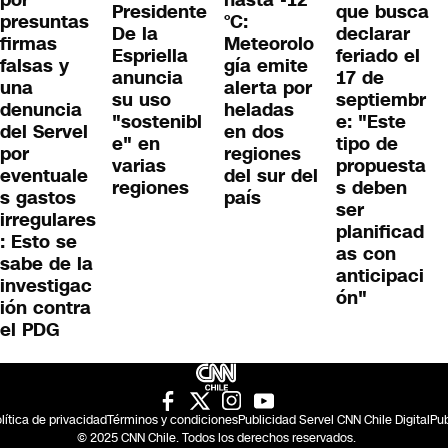
por
hasta -12
Presidente
que busca
presuntas
°C:
De la
declarar
firmas
Meteorolo
Espriella
feriado el
falsas y
gía emite
anuncia
17 de
una
alerta por
su uso
septiembr
denuncia
heladas
"sostenibl
e: "Este
del Servel
en dos
e" en
tipo de
por
regiones
varias
propuesta
eventuale
del sur del
regiones
s deben
s gastos
país
ser
irregulares
planificad
: Esto se
as con
sabe de la
anticipaci
investigac
ón"
ión contra
el PDG
lítica de privacidad
Términos y condiciones
Publicidad Servel CNN Chile Digital
Pub
© 2025 CNN Chile. Todos los derechos reservados.