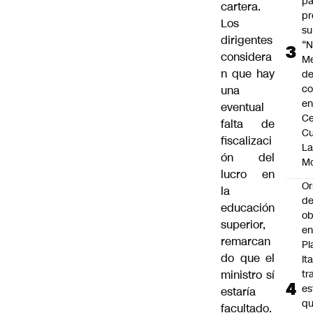
pa
cartera.
pr
Los
su
dirigentes
“N
considera
M
n que hay
de
co
una
en
eventual
Ce
falta de
Cu
fiscalizaci
L
ón del
M
lucro en
Or
la
de
educación
ob
superior,
e
remarcan
Pl
do que el
Ita
ministro sí
tr
es
estaría
q
facultado.