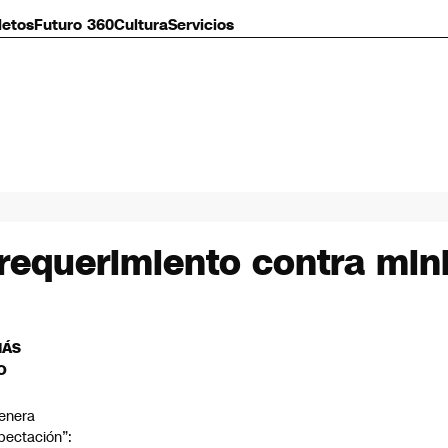
letos
Futuro 360
Cultura
Servicios
requerimiento contra mini
MÁS
O
enera
pectación”: