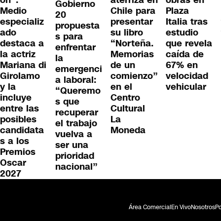
aterriza en
obras en
Gobierno
Medio
Chile para
Plaza
20
especializ
presentar
Italia tras
propuesta
ado
su libro
estudio
s para
destaca a
“Norteña.
que revela
enfrentar
la actriz
Memorias
caída de
la
Mariana di
de un
67% en
emergenci
Girolamo
comienzo”
velocidad
a laboral:
y la
en el
vehicular
“Queremo
incluye
Centro
s que
entre las
Cultural
recuperar
posibles
La
el trabajo
candidata
Moneda
vuelva a
s a los
ser una
Premios
prioridad
Oscar
nacional”
2027
Área Comercial
En Vivo
Nosotros
Po