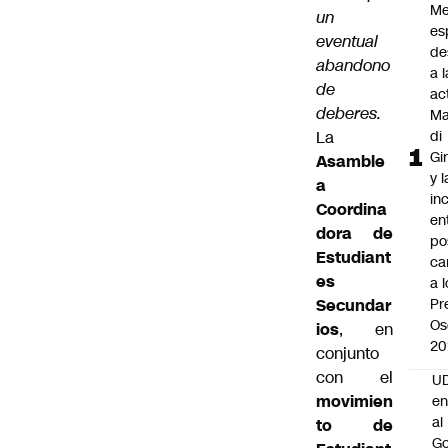
Me
un
es
eventual
de
abandono
a l
de
ac
deberes.
Ma
La
di
Gi
Asamble
y l
a
in
Coordina
en
dora de
po
Estudiant
ca
es
a 
Secundar
Pr
Os
ios
, en
20
conjunto
con el
UD
movimien
en
al
to de
Go