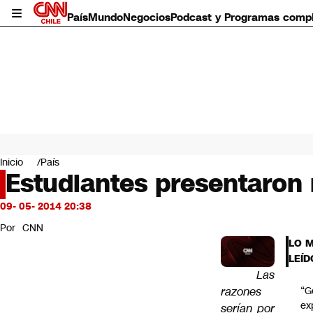
País
Mundo
Negocios
Podcast y Programas comp
País
Mundo
Inicio
País
Negocios
Estudiantes presentaron 
Deportes
Programas completos
09- 05- 2014 20:38
Cultura
Por
CNN
Servicios
LO 
Bits
LEÍD
CNN Data
Las
CNN tiempo
razones
“G
Futuro 360
ex
serían por
Opinión