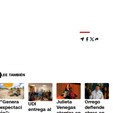
LEE TAMBIÉN
“Genera
Julieta
Orrego
UDI
expectaci
Venegas
defiende
entrega al
ón”: