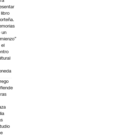
ra
esentar
 libro
orteña.
emorias
 un
mienzo”
 el
ntro
ltural
a
oneda
rego
fiende
ras
n
aza
lia
as
tudio
ue