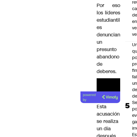
re
Por eso
ca
los líderes
d
estudiantil
e
es
ve
denuncian
ve
un
U
presunto
qu
abandono
po
de
pr
fi
deberes.
fa
u
de
de
powered
by
Se
Esta
po
acusación
ev
se realiza
ga
ir
un día
Es
después