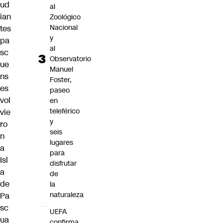
ud
al
ian
Zoológico
Nacional
tes
y
pa
al
sc
Observatorio
ue
Manuel
ns
Foster,
es
paseo
vol
en
teleférico
vie
y
ro
seis
n
lugares
a
para
Isl
disfrutar
a
de
de
la
naturaleza
Pa
sc
UEFA
ua
confirma