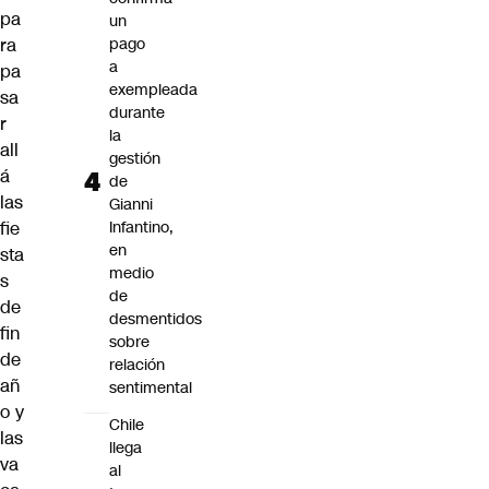
pa
un
ra
pago
a
pa
exempleada
sa
durante
r
la
all
gestión
á
de
las
Gianni
fie
Infantino,
en
sta
medio
s
de
de
desmentidos
fin
sobre
de
relación
añ
sentimental
o y
Chile
las
llega
va
al