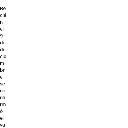
Re
cié
n
el
9
de
di
cie
m
br
e
se
co
nfi
rm
ó
el
vu