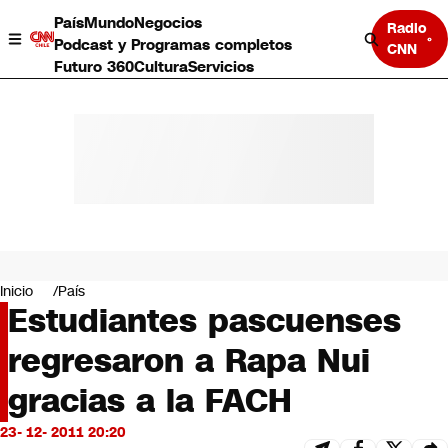
País
Mundo
Negocios
Radio
Podcast y Programas completos
CNN
Futuro 360
Cultura
Servicios
País
Mundo
Negocios
Inicio
País
Estudiantes pascuenses
Deportes
Programas completos
regresaron a Rapa Nui
Cultura
Servicios
gracias a la FACH
Bits
CNN Data
23- 12- 2011 20:20
CNN tiempo