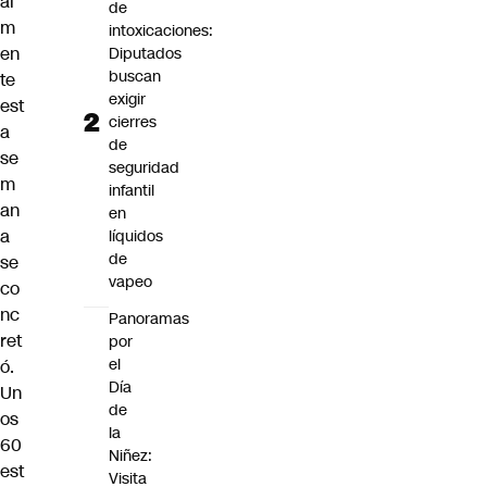
al
de
m
intoxicaciones:
en
Diputados
buscan
te
exigir
est
cierres
a
de
se
seguridad
m
infantil
an
en
a
líquidos
de
se
vapeo
co
nc
Panoramas
ret
por
el
ó.
Día
Un
de
os
la
60
Niñez:
est
Visita