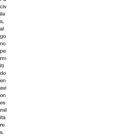
civ
ile
s,
al
go
no
pe
rm
iti
do
en
avi
on
es
mil
ita
re
s.