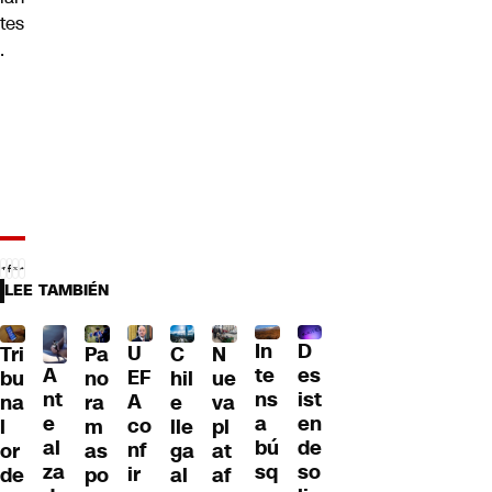
tes
.
LEE TAMBIÉN
D
In
U
Tri
Pa
C
N
A
es
te
EF
bu
no
hil
ue
nt
ist
ns
A
na
ra
e
va
e
en
a
co
l
m
lle
pl
al
de
bú
nf
or
as
ga
at
za
so
sq
ir
de
po
al
af