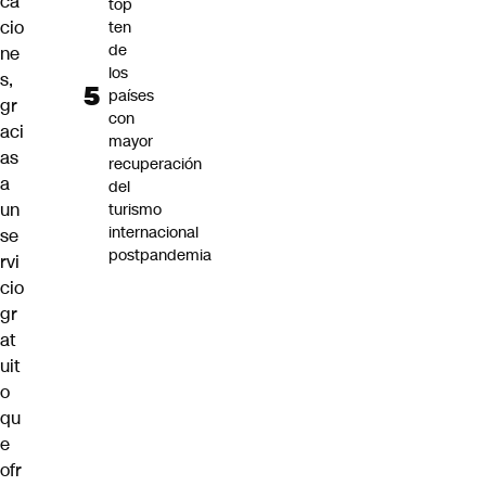
ca
top
cio
ten
de
ne
los
s,
países
gr
con
aci
mayor
as
recuperación
a
del
un
turismo
internacional
se
postpandemia
rvi
cio
gr
at
uit
o
qu
e
ofr