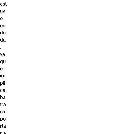
est
uv
o
en
du
da
,
ya
qu
e
im
pli
ca
ba
tra
ns
po
rta
r a