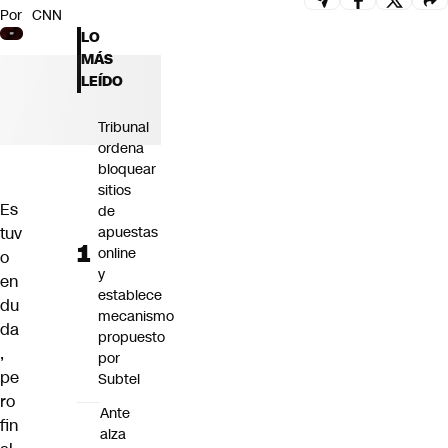
Por
CNN
Futuro 360
LO
Opinión
MÁS
LEÍDO
Tribunal
ordena
bloquear
sitios
Es
de
tuv
apuestas
online
o
y
en
establece
du
mecanismo
da
propuesto
,
por
pe
Subtel
ro
Ante
fin
alza