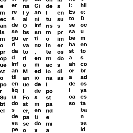
er
hil
l:
Gi
e
na
de
s
re
e:
Es
an
m
l y
l
en
s
D
to
ni
ec
al
tu
su
de
oc
se
Inf
an
O
ris
s
se
u
sa
an
is
bs
m
pr
gu
m
be
ti
m
er
o
im
ri
en
ha
no
o
va
in
er
da
to
st
,
pr
to
te
os
d
s
a
en
op
ri
rn
do
inf
co
ah
m
ue
o
ac
s
an
br
or
ed
st
M
io
dí
til
ad
a
io
o
an
na
as
en
os
de
de
po
ue
l
líq
ya
l
de
r
l
po
ui
es
ca
s
Su
Fo
st
do
ta
so
m
bt
st
pa
s
ba
en
el
er,
nd
de
n
ti
pa
e
va
sa
do
se
mi
pe
ld
s
o
a