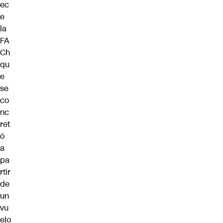
ec
e
la
FA
Ch
qu
e
se
co
nc
ret
ó
a
pa
rtir
de
un
vu
elo