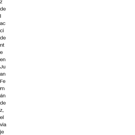
z
de
l
ac
ci
de
nt
e
en
Ju
an
Fe
rn
án
de
z,
el
via
je