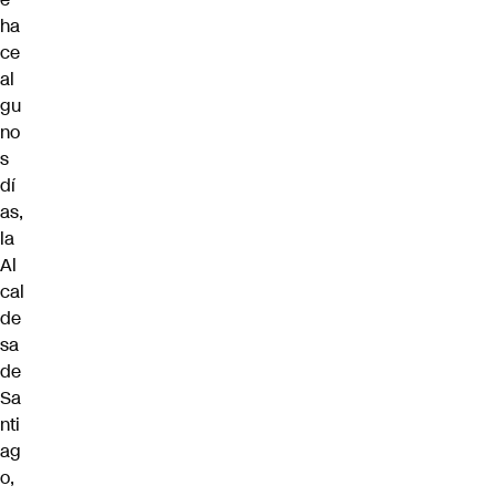
ha
ce
al
gu
no
s
dí
as,
la
Al
cal
de
sa
de
Sa
nti
ag
o,