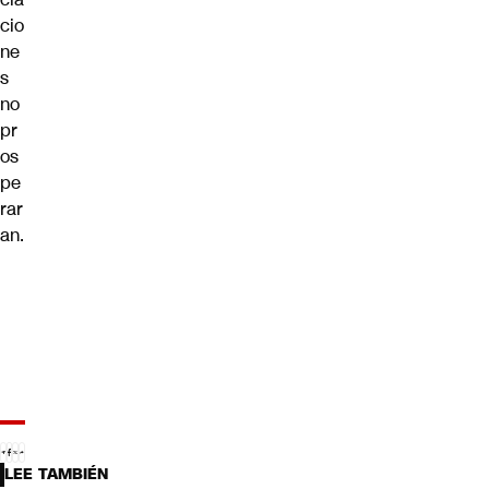
cio
ne
s
no
pr
os
pe
rar
an.
LEE TAMBIÉN