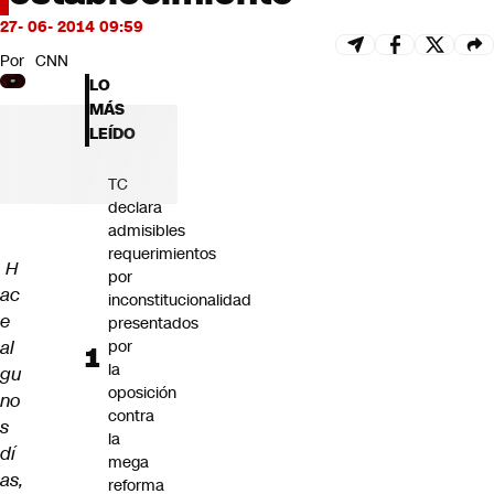
Futuro 360
27- 06- 2014 09:59
Opinión
Por
CNN
LO
MÁS
LEÍDO
TC
declara
admisibles
requerimientos
H
por
ac
inconstitucionalidad
e
presentados
al
por
la
gu
oposición
no
contra
s
la
dí
mega
as,
reforma