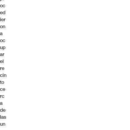
oc
ed
ier
on
a
oc
up
ar
el
re
cin
to
ce
rc
a
de
las
un