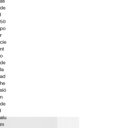
ás
de
l
50
po
r
cie
nt
o
de
la
ad
he
sió
n
de
l
alu
m