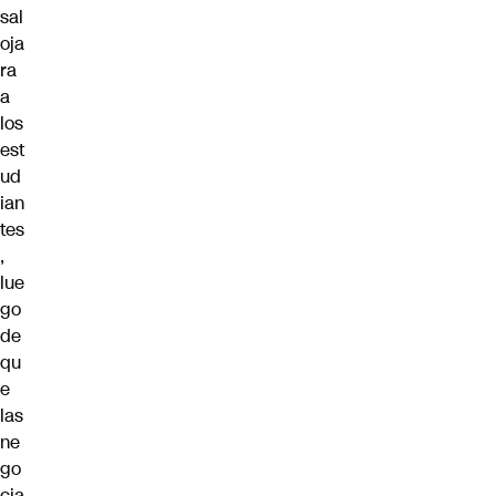
sal
oja
ra
a
los
est
ud
ian
tes
,
lue
go
de
qu
e
las
ne
go
cia