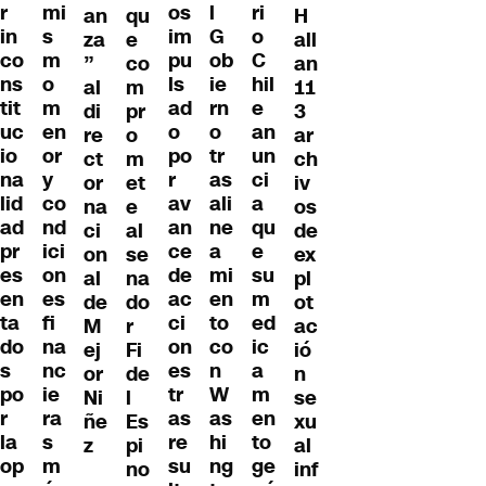
r
mi
os
l
ri
an
qu
H
in
s
im
G
o
za
e
all
co
m
pu
ob
C
”
co
an
ns
o
ls
ie
hil
al
m
11
tit
m
ad
rn
e
di
pr
3
uc
en
o
o
an
re
o
ar
io
or
po
tr
un
ct
m
ch
na
y
r
as
ci
or
et
iv
lid
co
av
ali
a
na
e
os
ad
nd
an
ne
qu
ci
al
de
pr
ici
ce
a
e
on
se
ex
es
on
de
mi
su
al
na
pl
en
es
ac
en
m
de
do
ot
ta
fi
ci
to
ed
M
r
ac
do
na
on
co
ic
ej
Fi
ió
s
nc
es
n
a
or
de
n
po
ie
tr
W
m
Ni
l
se
r
ra
as
as
en
ñe
Es
xu
la
s
re
hi
to
z
pi
al
op
m
su
ng
ge
no
inf