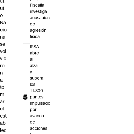
tit
Fiscalía
ut
investiga
o
acusación
Na
de
cio
agresión
nal
física
se
IPSA
vol
abre
vie
al
ro
alza
y
n
supera
a
los
to
11.300
m
puntos
ar
impulsado
el
por
est
avance
de
ab
acciones
lec