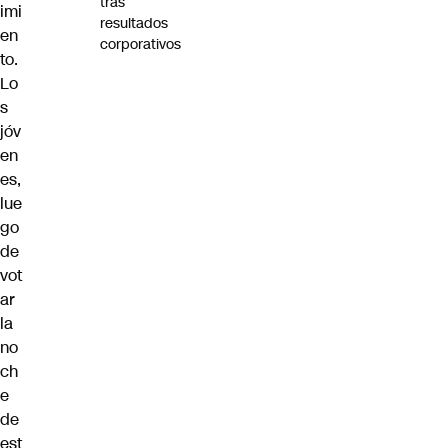
tras
imi
resultados
en
corporativos
to.
Lo
s
jóv
en
es,
lue
go
de
vot
ar
la
no
ch
e
de
est