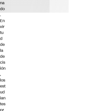
na
do
.
En
vir
tu
d
de
la
de
cis
ión
,
los
est
ud
ian
tes
pr