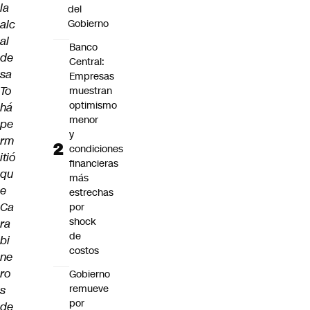
la
del
alc
Gobierno
al
Banco
de
Central:
sa
Empresas
To
muestran
optimismo
há
menor
pe
y
rm
condiciones
itió
financieras
qu
más
e
estrechas
Ca
por
shock
ra
de
bi
costos
ne
ro
Gobierno
remueve
s
por
de