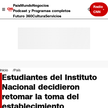
País
Mundo
Negocios
Radio
Podcast y Programas completos
CNN
Futuro 360
Cultura
Servicios
País
Mundo
Negocios
Inicio
País
Estudiantes del Instituto
Deportes
Programas completos
Nacional decidieron
Cultura
Servicios
retomar la toma del
Bits
CNN Data
establecimiento
CNN tiempo