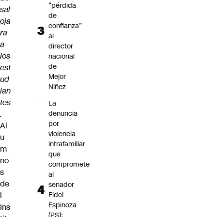
“pérdida
sal
de
oja
confianza”
ra
al
a
director
los
nacional
de
est
Mejor
ud
Niñez
ian
tes
La
.
denuncia
por
Al
violencia
u
intrafamiliar
m
que
no
compromete
s
al
de
senador
l
Fidel
Espinoza
Ins
(PS):