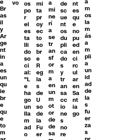
a
e
vo
a
os
mi
de
nt
m
Br
mi
po
ta
sc
es
os
as
ne
r
pr
ue
qu
la
il
rí
el
oy
nt
e
m
y
a
es
ec
os
no
ás
Ar
se
ta
to
du
pu
a
ge
tr
lli
so
pli
ed
m
nt
an
do
br
ca
en
pli
in
sf
so
e
do
ci
a
a
or
ci
R
s
rc
un
es
m
al:
eg
y
ul
id
un
a
"L
la
tr
ar
ad
qu
en
e
s
an
en
de
ie
un
ha
de
sa
Sa
la
br
m
go
U
cc
nt
s
e
ot
un
so
io
ia
fu
qu
or
lla
de
ne
go
er
e
de
m
la
s
za
to
de
ad
Fu
no
s
m
sa
o
er
re
pr
ar