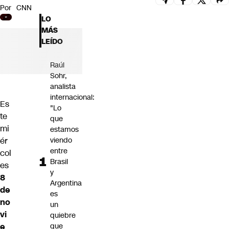
Por
CNN
Futuro 360
LO
Opinión
MÁS
LEÍDO
Raúl
Sohr,
analista
internacional:
Es
"Lo
te
que
mi
estamos
ér
viendo
entre
col
Brasil
es
y
8
Argentina
de
es
no
un
vi
quiebre
e
que