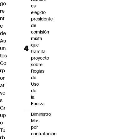
ge
es
re
elegido
nt
presidente
e
de
comisión
de
mixta
As
que
un
tramita
tos
proyecto
Co
sobre
rp
Reglas
or
de
Uso
ati
de
vo
la
s
Fuerza
Gr
Biministro
up
Mas
o
por
Tu
contratación
rb