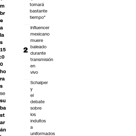
tomará
m
bastante
br
tiempo"
e
a
Influencer
mexicano
la
muere
s
baleado
15
durante
:0
transmisión
0
en
ho
vivo
ra
Schalper
s
y
se
el
su
debate
ba
sobre
los
st
indultos
ar
a
án
uniformados