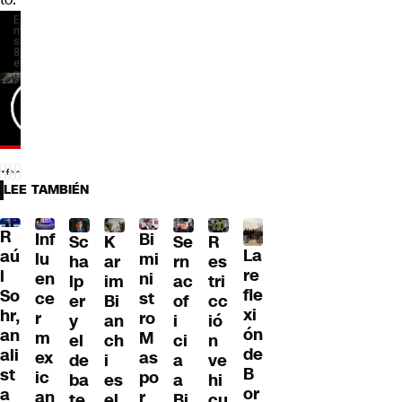
LEE TAMBIÉN
R
Inf
Bi
Sc
K
Se
R
La
aú
lu
mi
ha
ar
rn
es
re
l
en
ni
lp
im
ac
tri
fle
So
ce
st
er
Bi
of
cc
xi
hr,
r
ro
y
an
i
ió
ón
an
m
M
el
ch
ci
n
de
ali
ex
as
de
i
a
ve
B
st
ic
po
ba
es
a
hi
or
a
an
r
te
el
Bi
cu