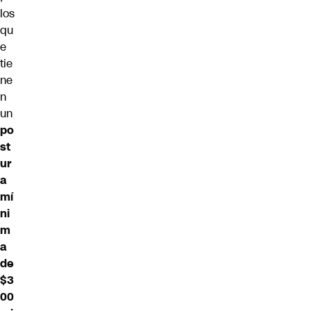
los
qu
e
tie
ne
n
un
po
st
ur
a
mí
ni
m
a
de
$3
00