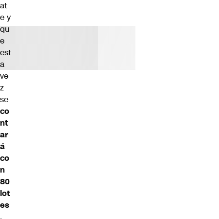
at
e y
qu
e
est
a
ve
z
se
co
nt
ar
á
co
n
80
lot
es
,