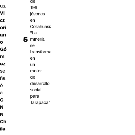
de
us,
196
Vi
jóvenes
ct
en
Collahuasi:
ori
"La
an
minería
o
se
Gó
transforma
m
en
ez
,
un
se
motor
de
ñal
desarrollo
ó
social
a
para
C
Tarapacá"
N
N
Ch
ile
,