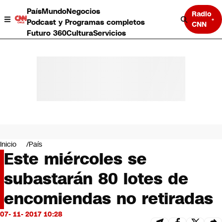
País
Mundo
Negocios
Radio
Podcast y Programas completos
CNN
Futuro 360
Cultura
Servicios
País
Mundo
Negocios
Inicio
País
Este miércoles se
Deportes
Programas completos
subastarán 80 lotes de
Cultura
Servicios
encomiendas no retiradas
Bits
CNN Data
07- 11- 2017 10:28
CNN tiempo