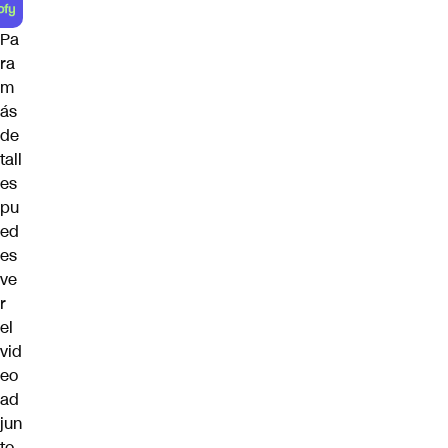
Pa
ra
m
ás
de
tall
es
pu
ed
es
ve
r
el
vid
eo
ad
jun
to.