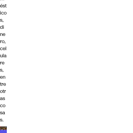
ést
ico
s,
di
ne
ro,
cel
ula
re
s,
en
tre
otr
as
co
sa
s.