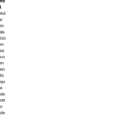
mi
l
.
Ad
e
m
ás
Gó
m
ez
co
m
en
tó
qu
e
de
ntr
o
de