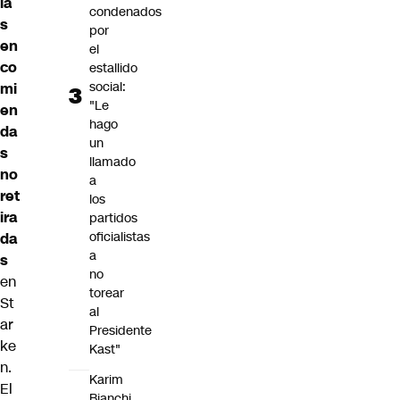
la
condenados
s
por
en
el
co
estallido
social:
mi
"Le
en
hago
da
un
s
llamado
no
a
ret
los
ira
partidos
oficialistas
da
a
s
no
en
torear
St
al
ar
Presidente
ke
Kast"
n.
Karim
El
Bianchi