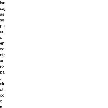
las
caj
as
se
pu
ed
e
en
co
ntr
ar
ro
pa
,
ele
ctr
od
o
m