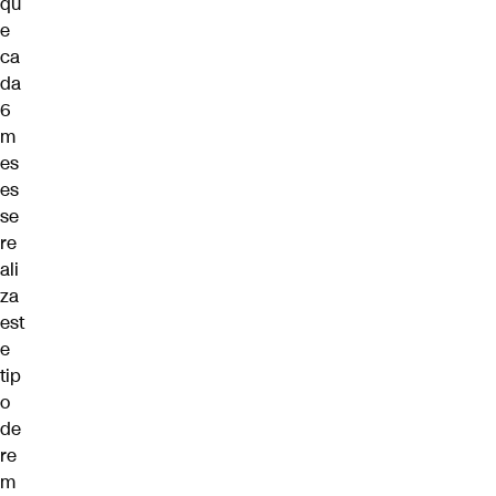
qu
e
ca
da
6
m
es
es
se
re
ali
za
est
e
tip
o
de
re
m