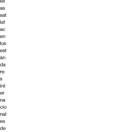
ell
as
sat
isf
ac
en
los
est
án
da
re
s
int
er
na
cio
nal
es
de