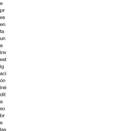
e
pr
es
en
ta
un
a
inv
est
ig
aci
ón
iné
dit
a
so
br
e
las