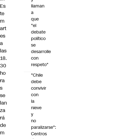
Es
llaman
a
te
que
m
"el
art
debate
es
político
a
se
las
desarrolle
18.
con
respeto"
30
ho
"Chile
ra
debe
s
convivir
con
se
la
lan
nieve
za
y
rá
no
de
paralizarse":
m
Centros