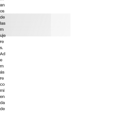
an
os
de
las
m
uje
re
s.
Ad
e
m
ás
re
co
mi
en
da
de