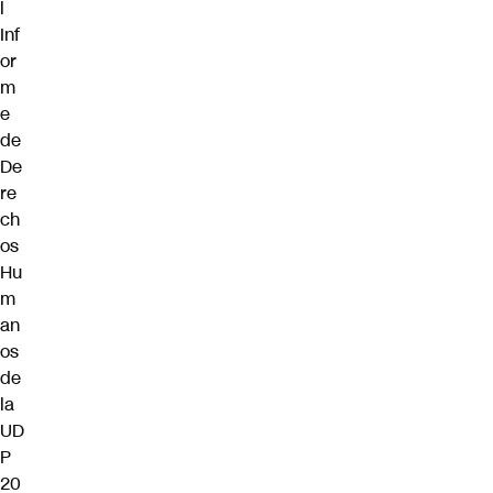
l
Inf
or
m
e
de
De
re
ch
os
Hu
m
an
os
de
la
UD
P
20