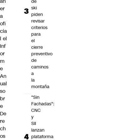
an
de
ski
er
piden
a
revisar
ofi
criterios
cia
para
l el
el
Inf
cierre
or
preventivo
de
m
caminos
e
a
An
la
ual
montaña
so
"Sin
br
Fachadas":
e
CNC
De
y
re
SII
ch
lanzan
os
plataforma