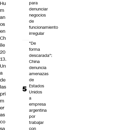
Hu
para
denunciar
m
negocios
an
de
os
funcionamiento
en
irregular
Ch
"De
ile
forma
20
descarada":
13.
China
Un
denuncia
a
amenazas
de
de
Estados
las
Unidos
pri
a
m
empresa
er
argentina
as
por
co
trabajar
sa
con