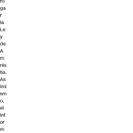
ro
ga
r
la
Le
y
de
A
m
nis
tía.
As
imi
sm
o,
el
Inf
or
m