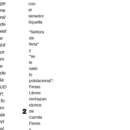
ge
con
ne
el
senador
ral
Squella
de
est
"Señora
e
de
feria"
inf
y
or
"se
m
le
e
salió
de
lo
la
poblacional":
UD
Ferias
Libres
P,
rechazan
To
dichos
m
de
ás
Camila
Vi
Flores
al.
y