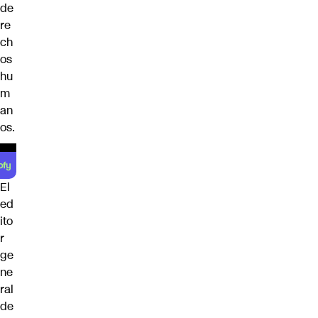
de
re
ch
os
hu
m
an
os.
El
ed
ito
r
ge
ne
ral
de