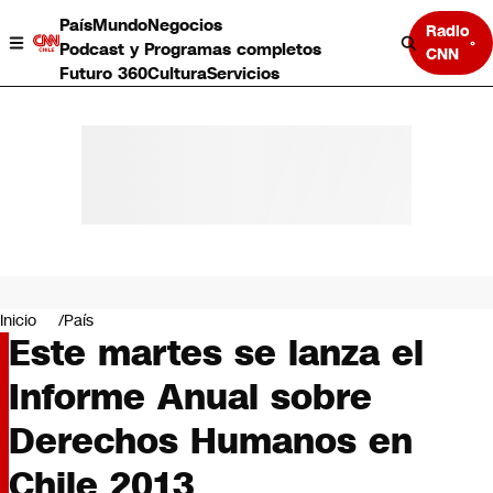
País
Mundo
Negocios
Radio
Podcast y Programas completos
CNN
Futuro 360
Cultura
Servicios
País
Mundo
Negocios
Inicio
País
Este martes se lanza el
Deportes
Programas completos
Informe Anual sobre
Cultura
Servicios
Derechos Humanos en
Bits
CNN Data
Chile 2013
CNN tiempo