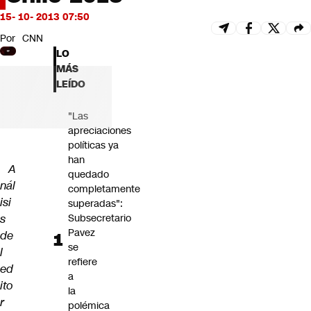
Futuro 360
15- 10- 2013 07:50
Opinión
Por
CNN
LO
MÁS
LEÍDO
"Las
apreciaciones
políticas ya
han
A
quedado
nál
completamente
isi
superadas":
s
Subsecretario
Pavez
de
se
l
refiere
ed
a
ito
la
r
polémica