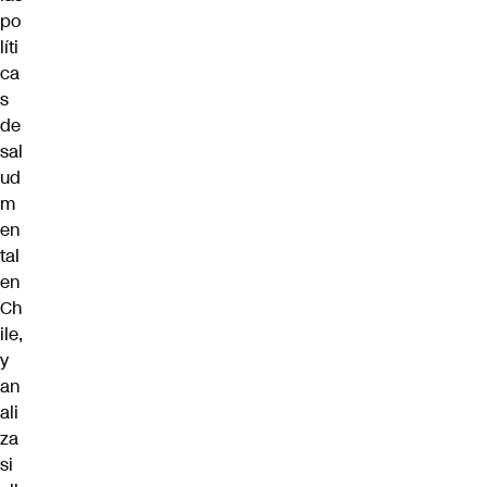
po
líti
ca
s
de
sal
ud
m
en
tal
en
Ch
ile,
y
an
ali
za
si