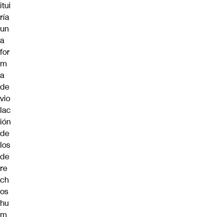
itui
ría
un
a
for
m
a
de
vio
lac
ión
de
los
de
re
ch
os
hu
m